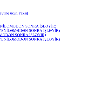
Reytinq üçün Yaxşı]
lərlə (YENİLƏMƏDƏN SONRA İŞLƏYİR)
ydlərlə (YENİLƏMƏDƏN SONRA İŞLƏYİR)
YENİLƏMƏDƏN SONRA İŞLƏYİR)
ydlərlə (YENİLƏMƏDƏN SONRA İŞLƏYİR)