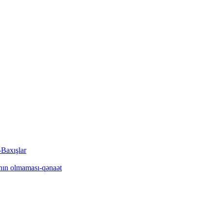
-Baxışlar
sının olmaması-qənaət