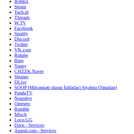
Roblox
Steam
Tach.id
Threads
W.TV
Facebook
Spotify
Discord
Twitter
VK.com
Rutube
Bigo
Yappy
CHZZK.Naver
Shopee
DLive
SOOP [Müvəqqəti olaraq İstifadəçi Siyahısı Olmadan]
PandaTV
Nonolive
Openrec
Rumble
Mixch
Loco.GG
Dzen - Services
Aparat.com - Services