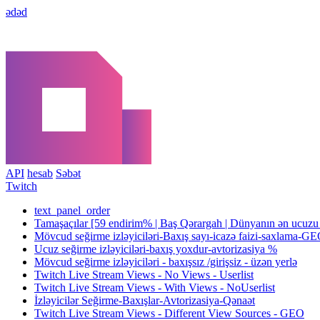
ədəd
API
hesab
Səbət
Twitch
text_panel_order
Tamaşaçılar [59 endirim% | Baş Qərargah | Dünyanın ən ucuzu | 
Mövcud seğirme izləyiciləri-Baxış sayı-icazə faizi-saxlama-G
Ucuz seğirme izləyiciləri-baxış yoxdur-avtorizasiya %
Mövcud seğirme izləyiciləri - baxışsız /girişsiz - üzən yerlə
Twitch Live Stream Views - No Views - Userlist
Twitch Live Stream Views - With Views - NoUserlist
İzləyicilər Seğirme-Baxışlar-Avtorizasiya-Qənaət
Twitch Live Stream Views - Different View Sources - GEO