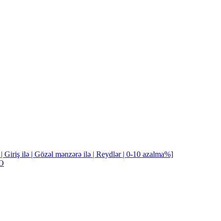
Giriş ilə | Gözəl mənzərə ilə | Reydlər | 0-10 azalma%]
EO