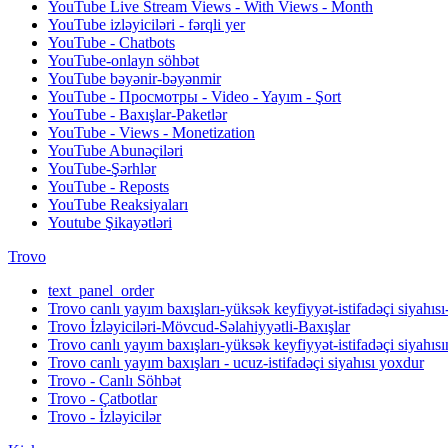
YouTube Live Stream Views - With Views - Month
YouTube izləyiciləri - fərqli yer
YouTube - Chatbots
YouTube-onlayn söhbət
YouTube bəyənir-bəyənmir
YouTube - Просмотры - Video - Yayım - Şort
YouTube - Baxışlar-Paketlər
YouTube - Views - Monetization
YouTube Abunəçiləri
YouTube-Şərhlər
YouTube - Reposts
YouTube Reaksiyaları
Youtube Şikayətləri
Trovo
text_panel_order
Trovo canlı yayım baxışları-yüksək keyfiyyət-istifadəçi siyahısı
Trovo İzləyiciləri-Mövcud-Səlahiyyətli-Baxışlar
Trovo canlı yayım baxışları-yüksək keyfiyyət-istifadəçi siyahı
Trovo canlı yayım baxışları - ucuz-istifadəçi siyahısı yoxdur
Trovo - Canlı Söhbət
Trovo - Çatbotlar
Trovo - İzləyicilər