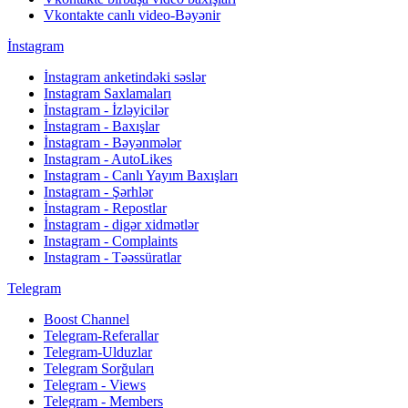
Vkontakte canlı video-Bəyənir
İnstagram
İnstagram anketindəki səslər
Instagram Saxlamaları
İnstagram - İzləyicilər
İnstagram - Baxışlar
İnstagram - Bəyənmələr
Instagram - AutoLikes
Instagram - Canlı Yayım Baxışları
Instagram - Şərhlər
İnstagram - Repostlar
İnstagram - digər xidmətlər
Instagram - Complaints
Instagram - Təəssüratlar
Telegram
Boost Channel
Telegram-Referallar
Telegram-Ulduzlar
Telegram Sorğuları
Telegram - Views
Telegram - Members