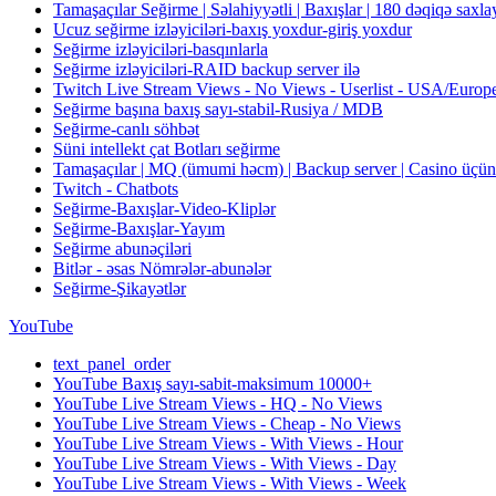
Tamaşaçılar Seğirme | Səlahiyyətli | Baxışlar | 180 dəqiqə saxl
Ucuz seğirme izləyiciləri-baxış yoxdur-giriş yoxdur
Seğirme izləyiciləri-basqınlarla
Seğirme izləyiciləri-RAID backup server ilə
Twitch Live Stream Views - No Views - Userlist - USA/Europ
Seğirme başına baxış sayı-stabil-Rusiya / MDB
Seğirme-canlı söhbət
Süni intellekt çat Botları seğirme
Tamaşaçılar | MQ (ümumi həcm) | Backup server | Casino üçün
Twitch - Chatbots
Seğirme-Baxışlar-Video-Kliplər
Seğirme-Baxışlar-Yayım
Seğirme abunəçiləri
Bitlər - əsas Nömrələr-abunələr
Seğirme-Şikayətlər
YouTube
text_panel_order
YouTube Baxış sayı-sabit-maksimum 10000+
YouTube Live Stream Views - HQ - No Views
YouTube Live Stream Views - Cheap - No Views
YouTube Live Stream Views - With Views - Hour
YouTube Live Stream Views - With Views - Day
YouTube Live Stream Views - With Views - Week