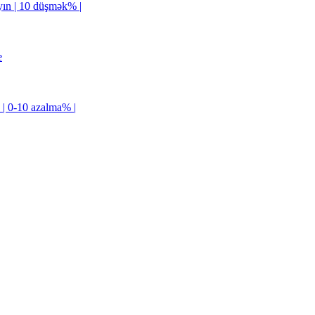
ayın | 10 düşmək% |
e
 | 0-10 azalma% |