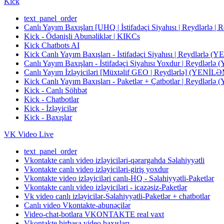
Kick
text_panel_order
Canlı Yayım Baxışları [UHQ | İstifadəçi Siyahısı | Reydlərlə | 
Kick - Ödənişli Abunəliklər | KIKCs
Kick Chatbots AI
Kick Canlı Yayım Baxışları - İstifadəçi Siyahısı | Reyd
Canlı Yayım Baxışları - İstifadəçi Siyahısı Yoxdur | Re
Canlı Yayım İzləyiciləri [Müxtəlif GEO | Reydlərlə] (
Kick Canlı Yayım Baxışları - Paketlər + Çatbotlar | Re
Kick - Canlı Söhbət
Kick - Chatbotlar
Kick - İzləyicilər
Kick - Baxışlar
VK Video Live
text_panel_order
Vkontakte canlı video izləyiciləri-qərargahda Səlahiyyətli
Vkontakte canlı video izləyiciləri-giriş yoxdur
Vkontakte video izləyiciləri canlı-HQ - Səlahiyyətli-Paketlər
Vkontakte canlı video izləyiciləri - icazəsiz-Paketlər
Vk video canlı izləyicilər-Səlahiyyətli-Paketlər + chatbotlar
Canlı video Vkontakte-abunəçilər
Video-chat-botlara VKONTAKTE real vaxt
Vkontakte birbaşa video baxışları