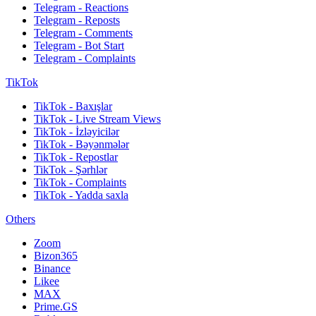
Telegram - Reactions
Telegram - Reposts
Telegram - Comments
Telegram - Bot Start
Telegram - Complaints
TikTok
TikTok - Baxışlar
TikTok - Live Stream Views
TikTok - İzləyicilər
TikTok - Bəyənmələr
TikTok - Repostlar
TikTok - Şərhlər
TikTok - Complaints
TikTok - Yadda saxla
Others
Zoom
Bizon365
Binance
Likee
MAX
Prime.GS