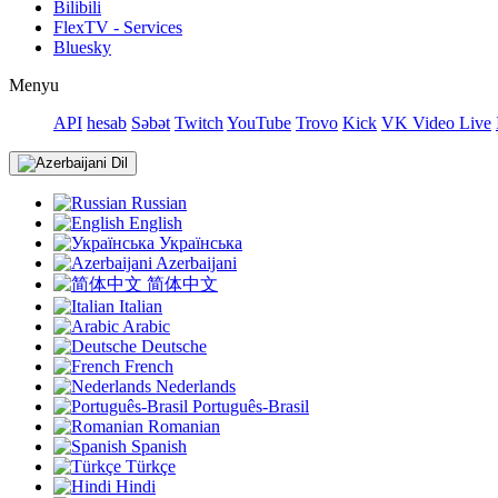
Bilibili
FlexTV - Services
Bluesky
Menyu
API
hesab
Səbət
Twitch
YouTube
Trovo
Kick
VK Video Live
Dil
Russian
English
Українська
Azerbaijani
简体中文
Italian
Arabic
Deutsche
French
Nederlands
Português-Brasil
Romanian
Spanish
Türkçe
Hindi