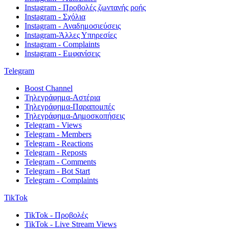
Instagram - Προβολές ζωντανής ροής
Instagram - Σχόλια
Instagram - Αναδημοσιεύσεις
Instagram-Άλλες Υπηρεσίες
Instagram - Complaints
Instagram - Εμφανίσεις
Telegram
Boost Channel
Τηλεγράφημα-Αστέρια
Τηλεγράφημα-Παραπομπές
Τηλεγράφημα-Δημοσκοπήσεις
Telegram - Views
Telegram - Members
Telegram - Reactions
Telegram - Reposts
Telegram - Comments
Telegram - Bot Start
Telegram - Complaints
TikTok
TikTok - Προβολές
TikTok - Live Stream Views