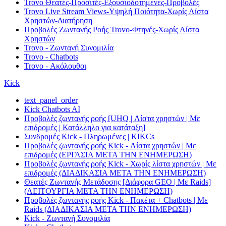
Trovo Θεατές-Προσιτές-Εξουσιοδοτημένες-Προβολές
Trovo Live Stream Views-Υψηλή Ποιότητα-Χωρίς Λίστα
Χρηστών-Διατήρηση
Προβολές Ζωντανής Ροής Trovo-Φτηνές-Χωρίς Λίστα
Χρηστών
Trovo - Ζωντανή Συνομιλία
Trovo - Chatbots
Trovo - Ακόλουθοι
Kick
text_panel_order
Kick Chatbots AI
Προβολές ζωντανής ροής [UHQ | Λίστα χρηστών | Με
επιδρομές | Κατάλληλο για κατάταξη]
Συνδρομές Kick - Πληρωμένες | KIKCs
Προβολές ζωντανής ροής Kick - Λίστα χρηστών | Με
επιδρομές (ΕΡΓΑΣΙΑ ΜΕΤΑ ΤΗΝ ΕΝΗΜΕΡΩΣΗ)
Προβολές ζωντανής ροής Kick - Χωρίς λίστα χρηστών | Με
επιδρομές (ΔΙΑΔΙΚΑΣΙΑ ΜΕΤΑ ΤΗΝ ΕΝΗΜΕΡΩΣΗ)
Θεατές Ζωντανής Μετάδοσης [Διάφορα GEO | Με Raids]
(ΛΕΙΤΟΥΡΓΙΑ ΜΕΤΑ ΤΗΝ ΕΝΗΜΕΡΩΣΗ)
Προβολές ζωντανής ροής Kick - Πακέτα + Chatbots | Με
Raids (ΔΙΑΔΙΚΑΣΙΑ ΜΕΤΑ ΤΗΝ ΕΝΗΜΕΡΩΣΗ)
Kick - Ζωντανή Συνομιλία