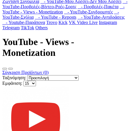
Ζωντανή Συνομιλία
- YouTube-Μου Αρέσει-Δεν Μου Αρέσει
-
YouTube-Προβολές-Βίντεο-Ροές-Σορτς
- Προβολές-Πακέτα
-
YouTube - Views - Monetization
- YouTube-Συνδρομητές
-
YouTube-Σχόλια
- YouTube - Reposts
- YouTube-Αντιδράσεις
- Youtube-Παράπονα
Trovo
Kick
VK Video Live
Instagram
Telegram
TikTok
Others
YouTube - Views -
Monetization
Σύγκριση Προϊόντων (0)
Ταξινόμηση:
Εμφάνιση: