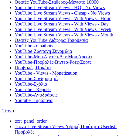
Θεατές YouTube-Σταθερός-Μέγιστο 10000+
YouTube Live Stream Views - HQ - No Views
YouTube Live Stream Views - Cheap - No Views
YouTube Live Stream Views - With Views - Hour
YouTube Live Stream Views - With Views - Day
YouTube Live Stream Views - With Views - Week
YouTube Live Stream Views - With Views - Month
Θεατές YouTube-Διάφορα Τοποθεσία
YouTube - Chatbots
YouTube-Ζωντανή Συνομιλία
YouTube-Μου Αρέσει-Δεν Μου Αρέσει
YouTube-Προβολές-Βίντεο-Ροές-Σορτς
Προβολές-Πακέτα
YouTube - Views - Monetization
YouTube-Συνδρομητές
YouTube-Σχόλια
YouTube - Reposts
YouTube-Αντιδράσεις
Youtube-Παράπονα
Trovo
text_panel_order
Trovo Live Stream Views-Υψηλή Ποιότητα-Userlist-
Προβολές