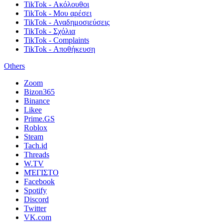
TikTok - Ακόλουθοι
TikTok - Μου αρέσει
TikTok - Αναδημοσιεύσεις
TikTok - Σχόλια
TikTok - Complaints
TikTok - Αποθήκευση
Others
Zoom
Bizon365
Binance
Likee
Prime.GS
Roblox
Steam
Tach.id
Threads
W.TV
ΜΈΓΙΣΤΟ
Facebook
Spotify
Discord
Twitter
VK.com