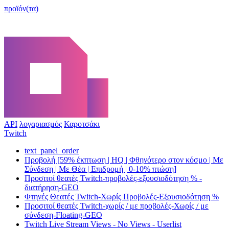
προϊόν(τα)
API
λογαριασμός
Καροτσάκι
Twitch
text_panel_order
Προβολή [59% έκπτωση | HQ | Φθηνότερο στον κόσμο | Με
Σύνδεση | Με Θέα | Επιδρομή | 0-10% πτώση]
Προσιτοί θεατές Twitch-προβολές-εξουσιοδότηση % -
διατήρηση-GEO
Φτηνές Θεατές Twitch-Χωρίς Προβολές-Εξουσιοδότηση %
Προσιτοί θεατές Twitch-χωρίς / με προβολές-Χωρίς / με
σύνδεση-Floating-GEO
Twitch Live Stream Views - No Views - Userlist