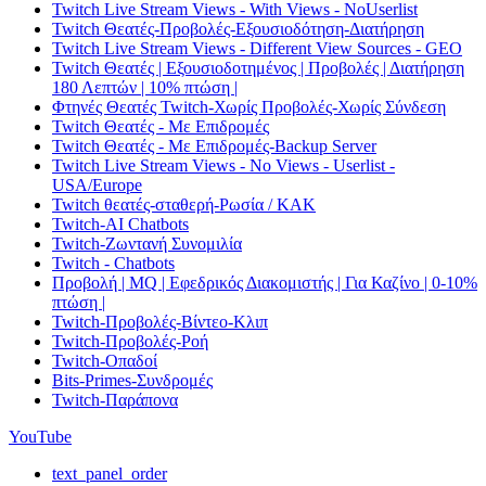
Twitch Live Stream Views - With Views - NoUserlist
Twitch Θεατές-Προβολές-Εξουσιοδότηση-Διατήρηση
Twitch Live Stream Views - Different View Sources - GEO
Twitch Θεατές | Εξουσιοδοτημένος | Προβολές | Διατήρηση
180 Λεπτών | 10% πτώση |
Φτηνές Θεατές Twitch-Χωρίς Προβολές-Χωρίς Σύνδεση
Twitch Θεατές - Με Επιδρομές
Twitch Θεατές - Με Επιδρομές-Backup Server
Twitch Live Stream Views - No Views - Userlist -
USA/Europe
Twitch θεατές-σταθερή-Ρωσία / ΚΑΚ
Twitch-AI Chatbots
Twitch-Ζωντανή Συνομιλία
Twitch - Chatbots
Προβολή | MQ | Εφεδρικός Διακομιστής | Για Καζίνο | 0-10%
πτώση |
Twitch-Προβολές-Βίντεο-Κλιπ
Twitch-Προβολές-Ροή
Twitch-Οπαδοί
Bits-Primes-Συνδρομές
Twitch-Παράπονα
YouTube
text_panel_order