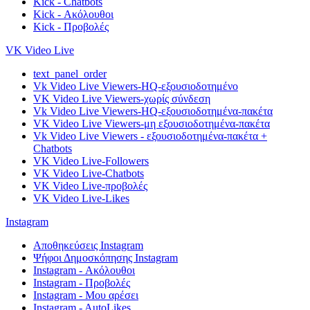
Kick - Chatbots
Kick - Ακόλουθοι
Kick - Προβολές
VK Video Live
text_panel_order
Vk Video Live Viewers-HQ-εξουσιοδοτημένο
VK Video Live Viewers-χωρίς σύνδεση
Vk Video Live Viewers-HQ-εξουσιοδοτημένα-πακέτα
VK Video Live Viewers-μη εξουσιοδοτημένα-πακέτα
Vk Video Live Viewers - εξουσιοδοτημένα-πακέτα +
Chatbots
VK Video Live-Followers
VK Video Live-Chatbots
VK Video Live-προβολές
VK Video Live-Likes
Instagram
Αποθηκεύσεις Instagram
Ψήφοι Δημοσκόπησης Instagram
Instagram - Ακόλουθοι
Instagram - Προβολές
Instagram - Μου αρέσει
Instagram - AutoLikes