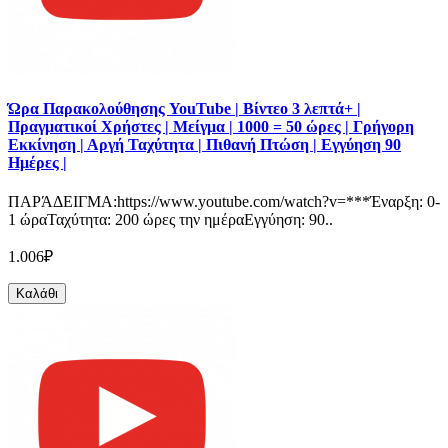
Ώρα Παρακολούθησης YouTube | Βίντεο 3 λεπτά+ |
Πραγματικοί Χρήστες | Μείγμα | 1000 = 50 ώρες | Γρήγορη
Εκκίνηση | Αργή Ταχύτητα | Πιθανή Πτώση | Εγγύηση 90
Ημέρες |
ΠΑΡΆΔΕΙΓΜΑ:https://www.youtube.com/watch?v=***Έναρξη: 0-
1 ώραΤαχύτητα: 200 ώρες την ημέραΕγγύηση: 90..
1.006₽
Καλάθι