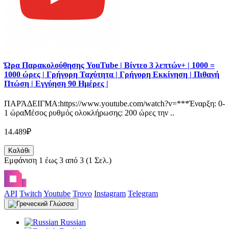
Ώρα Παρακολούθησης YouTube | Βίντεο 3 λεπτών+ | 1000 =
1000 ώρες | Γρήγορη Ταχύτητα | Γρήγορη Εκκίνηση | Πιθανή
Πτώση | Εγγύηση 90 Ημέρες |
ΠΑΡΆΔΕΙΓΜΑ:https://www.youtube.com/watch?v=***Έναρξη: 0-
1 ώραΜέσος ρυθμός ολοκλήρωσης: 200 ώρες την ..
14.489₽
Καλάθι
Εμφάνιση 1 έως 3 από 3 (1 Σελ.)
API
Twitch
Youtube
Trovo
Instagram
Telegram
Γλώσσα
Russian