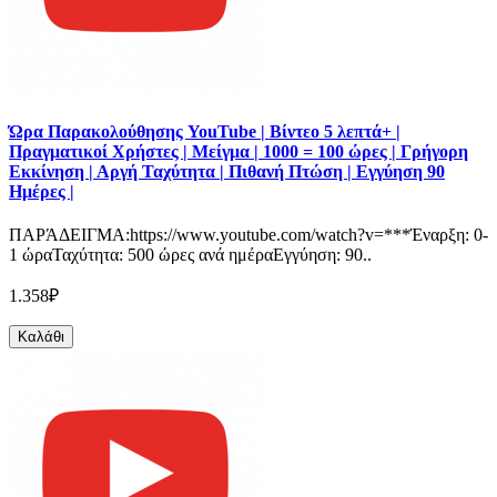
Ώρα Παρακολούθησης YouTube | Βίντεο 5 λεπτά+ |
Πραγματικοί Χρήστες | Μείγμα | 1000 = 100 ώρες | Γρήγορη
Εκκίνηση | Αργή Ταχύτητα | Πιθανή Πτώση | Εγγύηση 90
Ημέρες |
ΠΑΡΆΔΕΙΓΜΑ:https://www.youtube.com/watch?v=***Έναρξη: 0-
1 ώραΤαχύτητα: 500 ώρες ανά ημέραΕγγύηση: 90..
1.358₽
Καλάθι