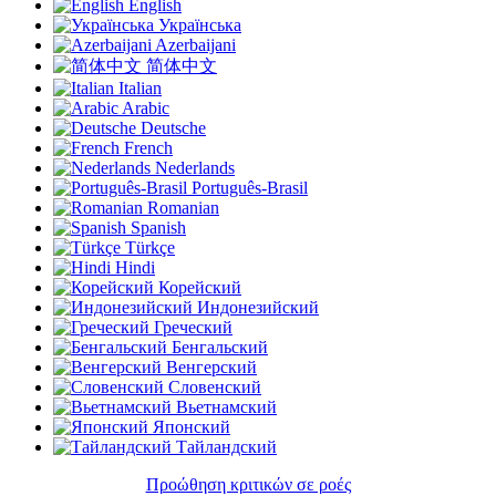
English
Українська
Azerbaijani
简体中文
Italian
Arabic
Deutsche
French
Nederlands
Português-Brasil
Romanian
Spanish
Türkçe
Hindi
Корейский
Индонезийский
Греческий
Бенгальский
Венгерский
Словенский
Вьетнамский
Японский
Тайландский
Προώθηση κριτικών σε ροές