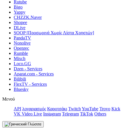
Rutube
Bigo
Yappy
CHZZK.Naver
Shopee
DLive
SOOP [Προσωρινά Χωρίς Λίστα Χρηστών]
PandaTV
Nonolive
Openrec
Rumble
Mixch
Loco.GG
Dzen - Services
Aparat.com - Services
Bilibili
FlexTV - Services
Bluesky
Μενού
API
λογαριασμός
Καροτσάκι
Twitch
YouTube
Trovo
Kick
VK Video Live
Instagram
Telegram
TikTok
Others
Γλώσσα