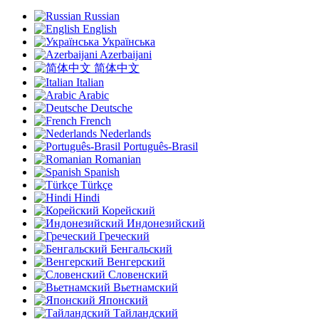
Russian
English
Українська
Azerbaijani
简体中文
Italian
Arabic
Deutsche
French
Nederlands
Português-Brasil
Romanian
Spanish
Türkçe
Hindi
Корейский
Индонезийский
Греческий
Бенгальский
Венгерский
Словенский
Вьетнамский
Японский
Тайландский