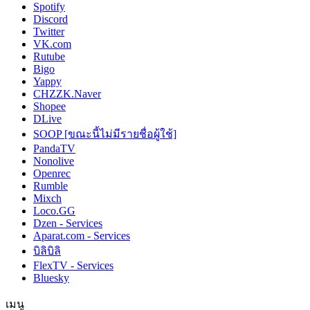
Spotify
Discord
Twitter
VK.com
Rutube
Bigo
Yappy
CHZZK.Naver
Shopee
DLive
SOOP [ขณะนี้ไม่มีรายชื่อผู้ใช้]
PandaTV
Nonolive
Openrec
Rumble
Mixch
Loco.GG
Dzen - Services
Aparat.com - Services
บิลิบิลิ
FlexTV - Services
Bluesky
เมนู