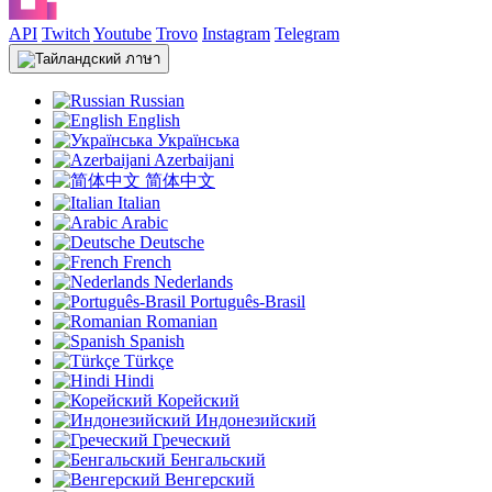
API
Twitch
Youtube
Trovo
Instagram
Telegram
ภาษา
Russian
English
Українська
Azerbaijani
简体中文
Italian
Arabic
Deutsche
French
Nederlands
Português-Brasil
Romanian
Spanish
Türkçe
Hindi
Корейский
Индонезийский
Греческий
Бенгальский
Венгерский