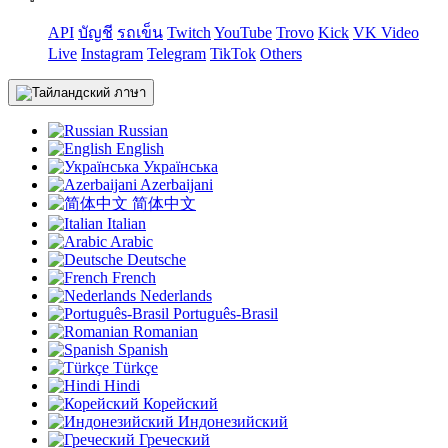
API
บัญชี
รถเข็น
Twitch
YouTube
Trovo
Kick
VK Video
Live
Instagram
Telegram
TikTok
Others
ภาษา
Russian
English
Українська
Azerbaijani
简体中文
Italian
Arabic
Deutsche
French
Nederlands
Português-Brasil
Romanian
Spanish
Türkçe
Hindi
Корейский
Индонезийский
Греческий