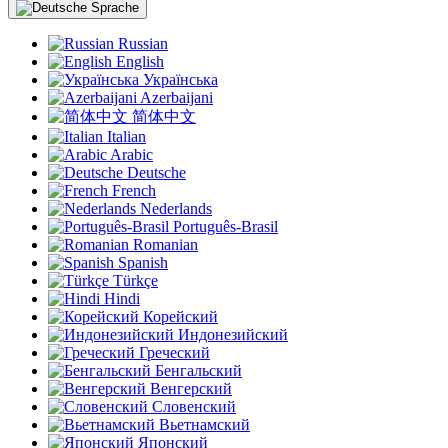
Sprache
Russian
English
Українська
Azerbaijani
简体中文
Italian
Arabic
Deutsche
French
Nederlands
Português-Brasil
Romanian
Spanish
Türkçe
Hindi
Корейский
Индонезийский
Греческий
Бенгальский
Венгерский
Словенский
Вьетнамский
Японский