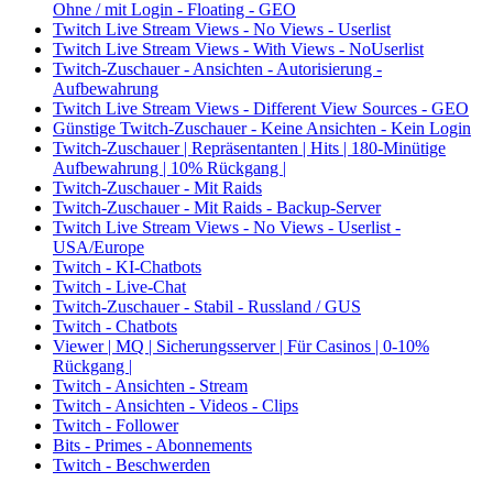
Ohne / mit Login - Floating - GEO
Twitch Live Stream Views - No Views - Userlist
Twitch Live Stream Views - With Views - NoUserlist
Twitch-Zuschauer - Ansichten - Autorisierung -
Aufbewahrung
Twitch Live Stream Views - Different View Sources - GEO
Günstige Twitch-Zuschauer - Keine Ansichten - Kein Login
Twitch-Zuschauer | Repräsentanten | Hits | 180-Minütige
Aufbewahrung | 10% Rückgang |
Twitch-Zuschauer - Mit Raids
Twitch-Zuschauer - Mit Raids - Backup-Server
Twitch Live Stream Views - No Views - Userlist -
USA/Europe
Twitch - KI-Chatbots
Twitch - Live-Chat
Twitch-Zuschauer - Stabil - Russland / GUS
Twitch - Chatbots
Viewer | MQ | Sicherungsserver | Für Casinos | 0-10%
Rückgang |
Twitch - Ansichten - Stream
Twitch - Ansichten - Videos - Clips
Twitch - Follower
Bits - Primes - Abonnements
Twitch - Beschwerden