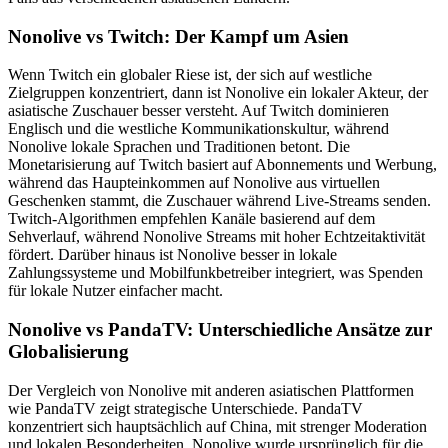
Nonolive vs Twitch: Der Kampf um Asien
Wenn Twitch ein globaler Riese ist, der sich auf westliche
Zielgruppen konzentriert, dann ist Nonolive ein lokaler Akteur, der
asiatische Zuschauer besser versteht. Auf Twitch dominieren
Englisch und die westliche Kommunikationskultur, während
Nonolive lokale Sprachen und Traditionen betont. Die
Monetarisierung auf Twitch basiert auf Abonnements und Werbung,
während das Haupteinkommen auf Nonolive aus virtuellen
Geschenken stammt, die Zuschauer während Live-Streams senden.
Twitch-Algorithmen empfehlen Kanäle basierend auf dem
Sehverlauf, während Nonolive Streams mit hoher Echtzeitaktivität
fördert. Darüber hinaus ist Nonolive besser in lokale
Zahlungssysteme und Mobilfunkbetreiber integriert, was Spenden
für lokale Nutzer einfacher macht.
Nonolive vs PandaTV: Unterschiedliche Ansätze zur
Globalisierung
Der Vergleich von Nonolive mit anderen asiatischen Plattformen
wie PandaTV zeigt strategische Unterschiede. PandaTV
konzentriert sich hauptsächlich auf China, mit strenger Moderation
und lokalen Besonderheiten. Nonolive wurde ursprünglich für die