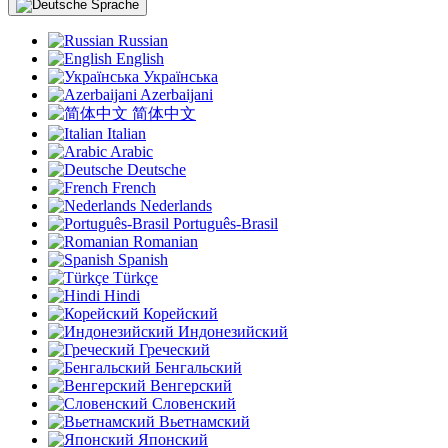
Sprache
Russian
English
Українська
Azerbaijani
简体中文
Italian
Arabic
Deutsche
French
Nederlands
Português-Brasil
Romanian
Spanish
Türkçe
Hindi
Корейский
Индонезийский
Греческий
Бенгальский
Венгерский
Словенский
Вьетнамский
Японский