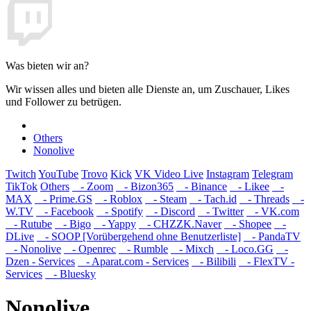
Was bieten wir an?
Wir wissen alles und bieten alle Dienste an, um Zuschauer, Likes
und Follower zu betrügen.
Others
Nonolive
Twitch
YouTube
Trovo
Kick
VK Video Live
Instagram
Telegram
TikTok
Others
- Zoom
- Bizon365
- Binance
- Likee
-
MAX
- Prime.GS
- Roblox
- Steam
- Tach.id
- Threads
-
W.TV
- Facebook
- Spotify
- Discord
- Twitter
- VK.com
- Rutube
- Bigo
- Yappy
- CHZZK.Naver
- Shopee
-
DLive
- SOOP [Vorübergehend ohne Benutzerliste]
- PandaTV
- Nonolive
- Openrec
- Rumble
- Mixch
- Loco.GG
-
Dzen - Services
- Aparat.com - Services
- Bilibili
- FlexTV -
Services
- Bluesky
Nonolive