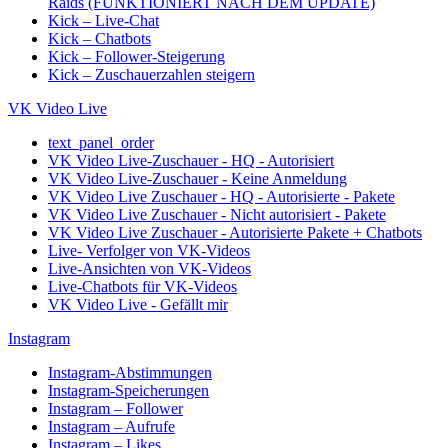
Raids (FUNKTIONIERT NACH DEM UPDATE)
Kick – Live-Chat
Kick – Chatbots
Kick – Follower-Steigerung
Kick – Zuschauerzahlen steigern
VK Video Live
text_panel_order
VK Video Live-Zuschauer - HQ - Autorisiert
VK Video Live-Zuschauer - Keine Anmeldung
VK Video Live Zuschauer - HQ - Autorisierte - Pakete
VK Video Live Zuschauer - Nicht autorisiert - Pakete
VK Video Live Zuschauer - Autorisierte Pakete + Chatbots
Live- Verfolger von VK-Videos
Live-Ansichten von VK-Videos
Live-Chatbots für VK-Videos
VK Video Live - Gefällt mir
Instagram
Instagram-Abstimmungen
Instagram-Speicherungen
Instagram – Follower
Instagram – Aufrufe
Instagram – Likes