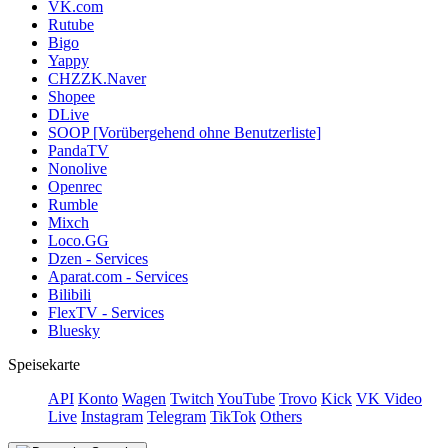
VK.com
Rutube
Bigo
Yappy
CHZZK.Naver
Shopee
DLive
SOOP [Vorübergehend ohne Benutzerliste]
PandaTV
Nonolive
Openrec
Rumble
Mixch
Loco.GG
Dzen - Services
Aparat.com - Services
Bilibili
FlexTV - Services
Bluesky
Speisekarte
API
Konto
Wagen
Twitch
YouTube
Trovo
Kick
VK Video
Live
Instagram
Telegram
TikTok
Others