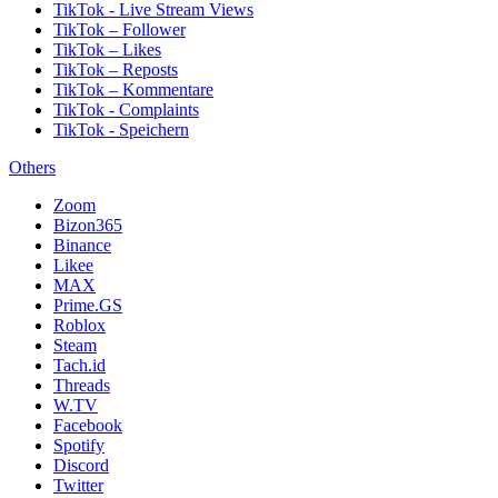
TikTok - Live Stream Views
TikTok – Follower
TikTok – Likes
TikTok – Reposts
TikTok – Kommentare
TikTok - Complaints
TikTok - Speichern
Others
Zoom
Bizon365
Binance
Likee
MAX
Prime.GS
Roblox
Steam
Tach.id
Threads
W.TV
Facebook
Spotify
Discord
Twitter