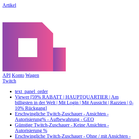
Artikel
API
Konto
Wagen
Twitch
text_panel_order
Viewer [59% RABATT | HAUPTQUARTIER | Am
billigsten in der Welt | Mit Login | Mit Aussicht | Razzien | 0-
10% Rückgang]
Erschwingliche Twitch-Zuschauer - Ansichten -
Autorisierung% - Aufbewahrung - GEO
Günstige Twitch-Zuschauer - Keine Ansichten -
Autorisierung %
Erschwingliche Twitch-Zuschauer - Ohne / mit Ansichten -