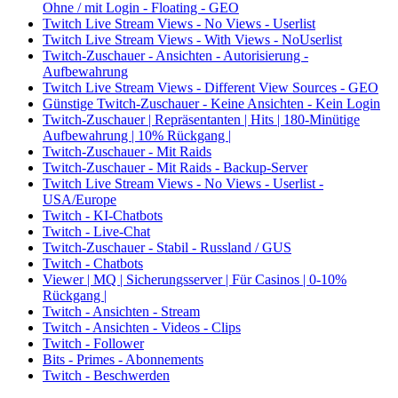
Ohne / mit Login - Floating - GEO
Twitch Live Stream Views - No Views - Userlist
Twitch Live Stream Views - With Views - NoUserlist
Twitch-Zuschauer - Ansichten - Autorisierung -
Aufbewahrung
Twitch Live Stream Views - Different View Sources - GEO
Günstige Twitch-Zuschauer - Keine Ansichten - Kein Login
Twitch-Zuschauer | Repräsentanten | Hits | 180-Minütige
Aufbewahrung | 10% Rückgang |
Twitch-Zuschauer - Mit Raids
Twitch-Zuschauer - Mit Raids - Backup-Server
Twitch Live Stream Views - No Views - Userlist -
USA/Europe
Twitch - KI-Chatbots
Twitch - Live-Chat
Twitch-Zuschauer - Stabil - Russland / GUS
Twitch - Chatbots
Viewer | MQ | Sicherungsserver | Für Casinos | 0-10%
Rückgang |
Twitch - Ansichten - Stream
Twitch - Ansichten - Videos - Clips
Twitch - Follower
Bits - Primes - Abonnements
Twitch - Beschwerden