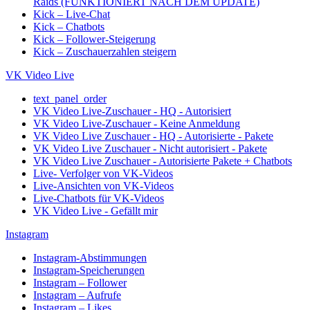
Raids (FUNKTIONIERT NACH DEM UPDATE)
Kick – Live-Chat
Kick – Chatbots
Kick – Follower-Steigerung
Kick – Zuschauerzahlen steigern
VK Video Live
text_panel_order
VK Video Live-Zuschauer - HQ - Autorisiert
VK Video Live-Zuschauer - Keine Anmeldung
VK Video Live Zuschauer - HQ - Autorisierte - Pakete
VK Video Live Zuschauer - Nicht autorisiert - Pakete
VK Video Live Zuschauer - Autorisierte Pakete + Chatbots
Live- Verfolger von VK-Videos
Live-Ansichten von VK-Videos
Live-Chatbots für VK-Videos
VK Video Live - Gefällt mir
Instagram
Instagram-Abstimmungen
Instagram-Speicherungen
Instagram – Follower
Instagram – Aufrufe
Instagram – Likes