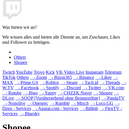
Was bieten wir an?
Wir wissen alles und bieten alle Dienste an, um Zuschauer, Likes
und Follower zu betrügen.
Others
Shopee
Twitch
YouTube
Trovo
Kick
VK Video Live
Instagram
Telegram
TikTok
Others
- Zoom
- Bizon365
- Binance
- Likee
-
MAX
- Prime.GS
- Roblox
- Steam
- Tach.id
- Threads
-
W.TV
- Facebook
- Spotify
- Discord
- Twitter
- VK.com
- Rutube
- Bigo
- Yappy
- CHZZK.Naver
- Shopee
-
DLive
- SOOP [Vorübergehend ohne Benutzerliste]
- PandaTV
- Nonolive
- Openrec
- Rumble
- Mixch
- Loco.GG
-
Dzen - Services
- Aparat.com - Services
- Bilibili
- FlexTV -
Services
- Bluesky
Shopee