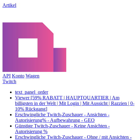
Artikel
API
Konto
Wagen
Twitch
text_panel_order
Viewer [59% RABATT | HAUPTQUARTIER | Am
billigsten in der Welt | Mit Login | Mit Aussicht | Razzien | 0-
10% Rückgang]
Erschwingliche Twitch-Zuschauer - Ansichten -
Autorisierung% - Aufbewahrung - GEO
Günstige Twitch-Zuschauer - Keine Ansichten -
Autorisierung %
Erschwingliche Twitch-Zuschauer - Ohne / mit Ansichten -