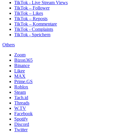
TikTok - Live Stream Views
TikTok – Follower
TikTok – Likes
TikTok – Reposts
TikTok – Kommentare
TikTok - Complaints
TikTok - Speichern
Others
Zoom
Bizon365
Binance
Likee
MAX
Prime.GS
Roblox
Steam
Tach.id
Threads
W.TV
Facebook
Spotify
Discord
Twitter