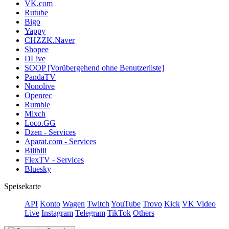
VK.com
Rutube
Bigo
Yappy
CHZZK.Naver
Shopee
DLive
SOOP [Vorübergehend ohne Benutzerliste]
PandaTV
Nonolive
Openrec
Rumble
Mixch
Loco.GG
Dzen - Services
Aparat.com - Services
Bilibili
FlexTV - Services
Bluesky
Speisekarte
API
Konto
Wagen
Twitch
YouTube
Trovo
Kick
VK Video
Live
Instagram
Telegram
TikTok
Others