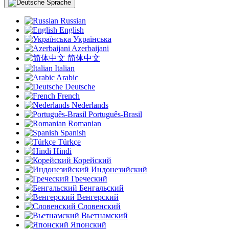
Sprache
Russian
English
Українська
Azerbaijani
简体中文
Italian
Arabic
Deutsche
French
Nederlands
Português-Brasil
Romanian
Spanish
Türkçe
Hindi
Корейский
Индонезийский
Греческий
Бенгальский
Венгерский
Словенский
Вьетнамский
Японский