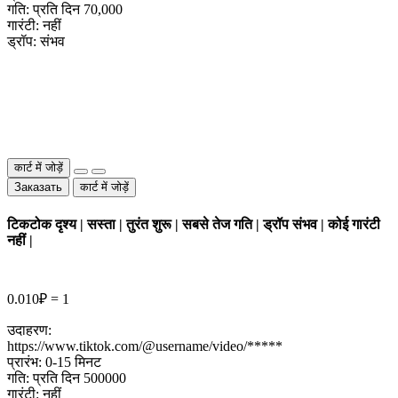
गति: प्रति दिन 70,000
गारंटी: नहीं
ड्रॉप: संभव
कार्ट में जोड़ें
Заказать
कार्ट में जोड़ें
टिकटोक दृश्य | सस्ता | तुरंत शुरू | सबसे तेज गति | ड्रॉप संभव | कोई गारंटी
नहीं |
0.010₽ = 1
उदाहरण:
https://www.tiktok.com/@username/video/*****
प्रारंभ: 0-15 मिनट
गति: प्रति दिन 500000
गारंटी: नहीं