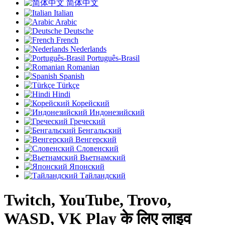
简体中文
Italian
Arabic
Deutsche
French
Nederlands
Português-Brasil
Romanian
Spanish
Türkçe
Hindi
Корейский
Индонезийский
Греческий
Бенгальский
Венгерский
Словенский
Вьетнамский
Японский
Тайландский
Twitch, YouTube, Trovo,
WASD, VK Play के लिए लाइव