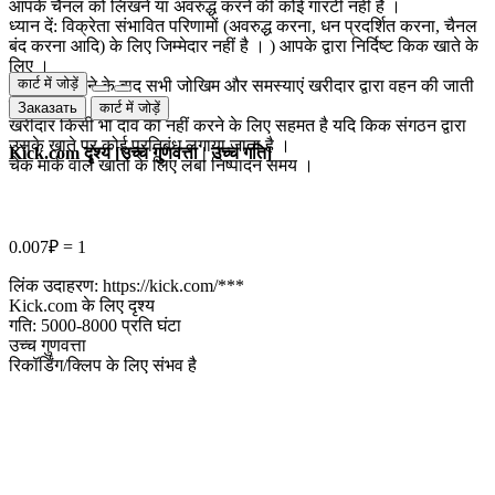
आपके चैनल को लिखने या अवरुद्ध करने की कोई गारंटी नहीं है ।
ध्यान दें: विक्रेता संभावित परिणामों (अवरुद्ध करना, धन प्रदर्शित करना, चैनल
बंद करना आदि) के लिए जिम्मेदार नहीं है । ) आपके द्वारा निर्दिष्ट किक खाते के
लिए ।
कार्ट में जोड़ें
आदेश पूरा होने के बाद सभी जोखिम और समस्याएं खरीदार द्वारा वहन की जाती
हैं ।
Заказать
कार्ट में जोड़ें
खरीदार किसी भी दावे को नहीं करने के लिए सहमत है यदि किक संगठन द्वारा
उसके खाते पर कोई प्रतिबंध लगाया जाता है ।
Kick.com दृश्य [उच्च गुणवत्ता | उच्च गति]
चेक मार्क वाले खातों के लिए लंबा निष्पादन समय ।
0.007₽ = 1
लिंक उदाहरण: https://kick.com/***
Kick.com के लिए दृश्य
गति: 5000-8000 प्रति घंटा
उच्च गुणवत्ता
रिकॉर्डिंग/क्लिप के लिए संभव है