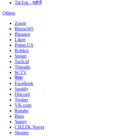
TikTok - सहेजें
Others
Zoom
Bizon365
Binance
Likee
Prime.GS
Roblox
Steam
Tach.id
Threads
W.TV
मैक्स
Facebook
Spotify
Discord
Twitter
VK.com
Rutube
Bigo
Yappy
CHZZK.Naver
Shopee