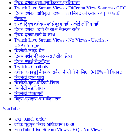
ट्विच दर्शक-दृश्य-प्राधिकरण-प्रतिधारण
Twitch Live Stream Views - Different View Sources - GEO
ट्विच दर्शक | अधिकृत | दृश्य | 180 मिनट की अवधारण | 10% की
गिरावट |
सस्ते ट्विच दर्शक - कोई दृश्य नहीं - कोई लॉगिन नहीं
ट्विच दर्शक - छापे के साथ-बैकअप सर्वर
ट्विच दर्शक-छापे के साथ
Twitch Live Stream Views - No Views - Userlist -
USA/Europe
चिकोटी-लाइव चैट
ट्विच दर्शक-स्थिर-रूस / सीआईएस
ट्विच-एआई चैटबॉट्स
Twitch - Chatbots
दर्शक | एमक्यू | बैकअप सर्वर | कैसीनो के लिए | 0-10% की गिरावट |
चिकोटी-दृश्य-धारा
चिकोटी-दृश्य-वीडियो-क्लिप
चिकोटी - फ़ॉलोअर
चिकोटी-शिकायतें
बिट्स-प्राइम्स-सब्सक्रिप्शन
YouTube
text_panel_order
दर्शक यूट्यूब-स्थिर-अधिकतम 10000+
YouTube Live Stream Views - HQ - No Views