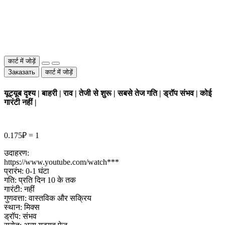
कार्ट में जोड़ें
Заказать
कार्ट में जोड़ें
यूट्यूब दृश्य | बाहरी | राव | तेजी से शुरू | सबसे तेज गति | ड्रॉप संभव | कोई
गारंटी नहीं |
0.175₽ = 1
उदाहरण:
https://www.youtube.com/watch***
प्रारंभ: 0-1 घंटा
गति: प्रति दिन 10 के तक
गारंटी: नहीं
गुणवत्ता: वास्तविक और सक्रिय
स्थान: मिक्स
ड्रॉप: संभव