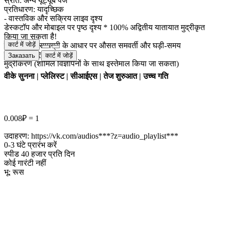
स्रोत: अन्य यूट्यूब पेज
प्रतिधारण: यादृच्छिक
- वास्तविक और सक्रिय लाइव दृश्य
डेस्कटॉप और मोबाइल पर पृष्ठ दृश्य * 100% अद्वितीय यातायात मुद्रीकृत
किया जा सकता है!
कार्ट में जोड़ें
लाइवस्ट्रीम सामग्री के आधार पर औसत समवर्ती और घड़ी-समय
रैंकिंग के लिए महान!
Заказать
कार्ट में जोड़ें
मुद्रीकरण (शामिल विज्ञापनों के साथ इस्तेमाल किया जा सकता)
वीके सुनना | प्लेलिस्ट | सीआईएस | तेज शुरुआत | उच्च गति
0.008₽ = 1
उदाहरण: https://vk.com/audios***?z=audio_playlist***
0-3 घंटे प्रारंभ करें
स्पीड 40 हजार प्रति दिन
कोई गारंटी नहीं
भू: रूस