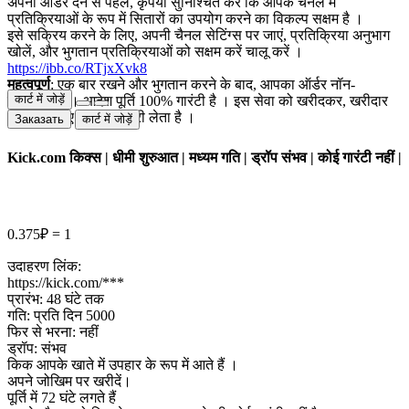
अपना ऑर्डर देने से पहले, कृपया सुनिश्चित करें कि आपके चैनल में
प्रतिक्रियाओं के रूप में सितारों का उपयोग करने का विकल्प सक्षम है ।
इसे सक्रिय करने के लिए, अपनी चैनल सेटिंग्स पर जाएं, प्रतिक्रिया अनुभाग
खोलें, और भुगतान प्रतिक्रियाओं को सक्षम करें चालू करें ।
https://ibb.co/RTjxXvk8
महत्वपूर्ण
: एक बार रखने और भुगतान करने के बाद, आपका ऑर्डर नॉन-
कार्ट में जोड़ें
रिफंडेबल है । आदेश पूर्ति 100% गारंटी है । इस सेवा को खरीदकर, खरीदार
ऑर्डर के लिए पूरी जिम्मेदारी लेता है ।
Заказать
कार्ट में जोड़ें
Kick.com किक्स | धीमी शुरुआत | मध्यम गति | ड्रॉप संभव | कोई गारंटी नहीं |
0.375₽ = 1
उदाहरण लिंक:
https://kick.com/***
प्रारंभ: 48 घंटे तक
गति: प्रति दिन 5000
फिर से भरना: नहीं
ड्रॉप: संभव
किक आपके खाते में उपहार के रूप में आते हैं ।
अपने जोखिम पर खरीदें।
पूर्ति में 72 घंटे लगते हैं