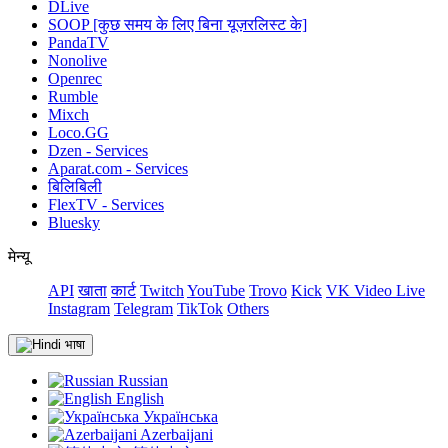
DLive
SOOP [कुछ समय के लिए बिना यूज़रलिस्ट के]
PandaTV
Nonolive
Openrec
Rumble
Mixch
Loco.GG
Dzen - Services
Aparat.com - Services
बिलिबिली
FlexTV - Services
Bluesky
मेन्यू
API
खाता
कार्ट
Twitch
YouTube
Trovo
Kick
VK Video Live
Instagram
Telegram
TikTok
Others
भाषा
Russian
English
Українська
Azerbaijani