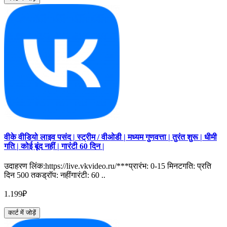
वीके वीडियो लाइव पसंद | स्ट्रीम / वीओडी | मध्यम गुणवत्ता | तुरंत शुरू | धीमी
गति | कोई बूंद नहीं | गारंटी 60 दिन |
उदाहरण लिंक:https://live.vkvideo.ru/***प्रारंभ: 0-15 मिनटगति: प्रति
दिन 500 तकड्रॉप: नहींगारंटी: 60 ..
1.199₽
कार्ट में जोड़ें