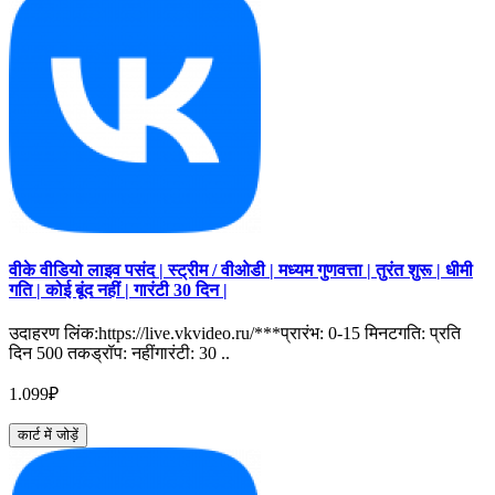
वीके वीडियो लाइव पसंद | स्ट्रीम / वीओडी | मध्यम गुणवत्ता | तुरंत शुरू | धीमी
गति | कोई बूंद नहीं | गारंटी 30 दिन |
उदाहरण लिंक:https://live.vkvideo.ru/***प्रारंभ: 0-15 मिनटगति: प्रति
दिन 500 तकड्रॉप: नहींगारंटी: 30 ..
1.099₽
कार्ट में जोड़ें