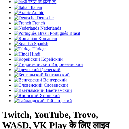
简体中文
Italian
Arabic
Deutsche
French
Nederlands
Português-Brasil
Romanian
Spanish
Türkçe
Hindi
Корейский
Индонезийский
Греческий
Бенгальский
Венгерский
Словенский
Вьетнамский
Японский
Тайландский
Twitch, YouTube, Trovo,
WASD, VK Play के लिए लाइव