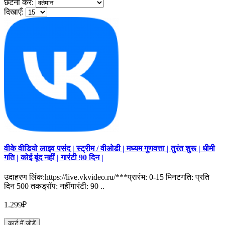
छंटनी करें:
दिखाएँ:
वीके वीडियो लाइव पसंद | स्ट्रीम / वीओडी | मध्यम गुणवत्ता | तुरंत शुरू | धीमी
गति | कोई बूंद नहीं | गारंटी 90 दिन |
उदाहरण लिंक:https://live.vkvideo.ru/***प्रारंभ: 0-15 मिनटगति: प्रति
दिन 500 तकड्रॉप: नहींगारंटी: 90 ..
1.299₽
कार्ट में जोड़ें