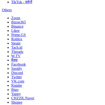
TikTok - सहेजें
Others
Zoom
Bizon365
Binance
Likee
Prime.GS
Roblox
Steam
Tach.id
Threads
W.TV
मैक्स
Facebook
Spotify
Discord
Twitter
VK.com
Rutube
Bigo
Yappy
CHZZK.Naver
Shopee