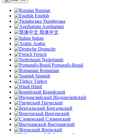
Russian
English
Українська
Azerbaijani
简体中文
Italian
Arabic
Deutsche
French
Nederlands
Português-Brasil
Romanian
Spanish
Türkçe
Hindi
Корейский
Индонезийский
Греческий
Бенгальский
Венгерский
Словенский
Вьетнамский
Японский