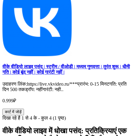
वीके वीडियो लाइव पसंद | स्ट्रीम / वीओडी | मध्यम गुणवत्ता | तुरंत शुरू | धीमी
गति | कोई बूंद नहीं | कोई गारंटी नहीं |
उदाहरण लिंक:https://live.vkvideo.ru/***प्रारंभ: 0-15 मिनटगति: प्रति
दिन 500 तकड्रॉप: नहींगारंटी: नही..
0.999₽
कार्ट में जोड़ें
दिखा रहे है 1 से 4 के - कुल 4 (1 पृष्ठ)
वीके वीडियो लाइव में धोखा पसंद: प्रतिक्रियाएं एक