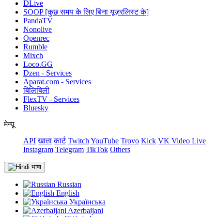
DLive
SOOP [कुछ समय के लिए बिना यूज़रलिस्ट के]
PandaTV
Nonolive
Openrec
Rumble
Mixch
Loco.GG
Dzen - Services
Aparat.com - Services
बिलिबिली
FlexTV - Services
Bluesky
मेन्यू
API
खाता
कार्ट
Twitch
YouTube
Trovo
Kick
VK Video Live
Instagram
Telegram
TikTok
Others
भाषा
Russian
English
Українська
Azerbaijani