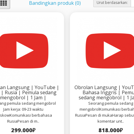
Bandingkan produk (0)
Urut berdasarkan:
lan Langsung | YouTube |
Obrolan Langsung | YouT
 | Rusia | Pemula sedang
Bahasa Inggris | Pemu
mengobrol | 1 Jam |
sedang mengobrol | 1 J
ang pemula sedang mengobrol
Seorang pemula sedang
Jam kerja: 09-23 waktu
mengobrolKomunikasi berba
skowKomunikasi berbahasa
RusiaPesan di mukaHarap sebut
RusiaPesan di m..
komentar unt..
299.000₽
818.000₽