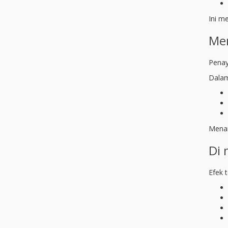
Ini m
Men
Penay
Dalam 
Menam
Di 
Efek 