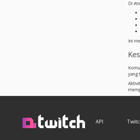
Di At
Ini m
Ke
Komun
yang 
Aktiv
mempe
API
Twitc