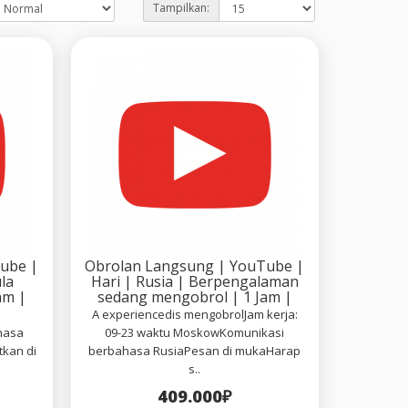
Tampilkan:
ube |
Obrolan Langsung | YouTube |
la
Hari | Rusia | Berpengalaman
am |
sedang mengobrol | 1 Jam |
A experiencedis mengobrolJam kerja:
hasa
09-23 waktu MoskowKomunikasi
kan di
berbahasa RusiaPesan di mukaHarap
s..
409.000₽