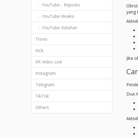
- YouTube - Reposts
Obrol
yang t
- YouTube-Reaksi
Aktiv
- YouTube-Keluhan
Trovo
Kick
Jika o
VK Video Live
Car
Instagram
Telegram
Pende
Dua m
TikTok
Others
Aktivi