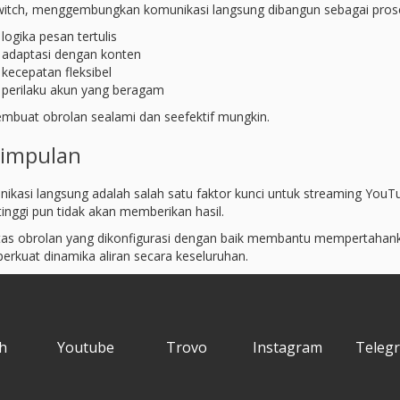
witch, menggembungkan komunikasi langsung dibangun sebagai proses
logika pesan tertulis
adaptasi dengan konten
kecepatan fleksibel
perilaku akun yang beragam
embuat obrolan sealami dan seefektif mungkin.
simpulan
ikasi langsung adalah salah satu faktor kunci untuk streaming YouT
tinggi pun tidak akan memberikan hasil.
itas obrolan yang dikonfigurasi dengan baik membantu mempertahank
rkuat dinamika aliran secara keseluruhan.
h
Youtube
Trovo
Instagram
Teleg