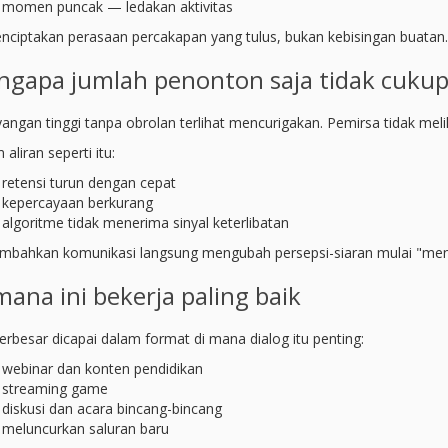
momen puncak — ledakan aktivitas
enciptakan perasaan percakapan yang tulus, bukan kebisingan buatan.
gapa jumlah penonton saja tidak cuku
angan tinggi tanpa obrolan terlihat mencurigakan. Pemirsa tidak melih
aliran seperti itu:
retensi turun dengan cepat
kepercayaan berkurang
algoritme tidak menerima sinyal keterlibatan
bahkan komunikasi langsung mengubah persepsi-siaran mulai "menj
mana ini bekerja paling baik
terbesar dicapai dalam format di mana dialog itu penting:
webinar dan konten pendidikan
streaming game
diskusi dan acara bincang-bincang
meluncurkan saluran baru