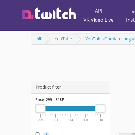
API
a
VK Video Live
Ins
YouTube
YouTube-Obrolan Langs
Product filter
Price
299
-
818
₽
299
301
314
360
818
3