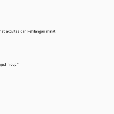
p
at aktivitas dan kehilangan minat.
adi hidup.”