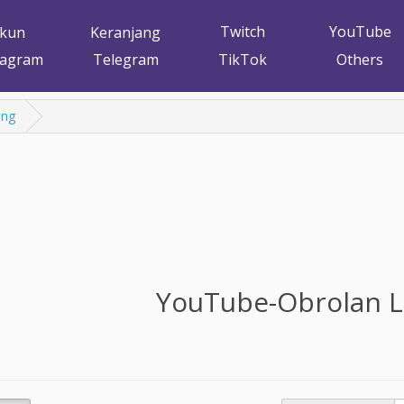
Twitch
YouTube
kun
Keranjang
tagram
Telegram
TikTok
Others
ung
YouTube-Obrolan 