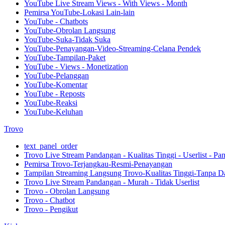
YouTube Live Stream Views - With Views - Month
Pemirsa YouTube-Lokasi Lain-lain
YouTube - Chatbots
YouTube-Obrolan Langsung
YouTube-Suka-Tidak Suka
YouTube-Penayangan-Video-Streaming-Celana Pendek
YouTube-Tampilan-Paket
YouTube - Views - Monetization
YouTube-Pelanggan
YouTube-Komentar
YouTube - Reposts
YouTube-Reaksi
YouTube-Keluhan
Trovo
text_panel_order
Trovo Live Stream Pandangan - Kualitas Tinggi - Userlist - P
Pemirsa Trovo-Terjangkau-Resmi-Penayangan
Tampilan Streaming Langsung Trovo-Kualitas Tinggi-Tanpa D
Trovo Live Stream Pandangan - Murah - Tidak Userlist
Trovo - Obrolan Langsung
Trovo - Chatbot
Trovo - Pengikut