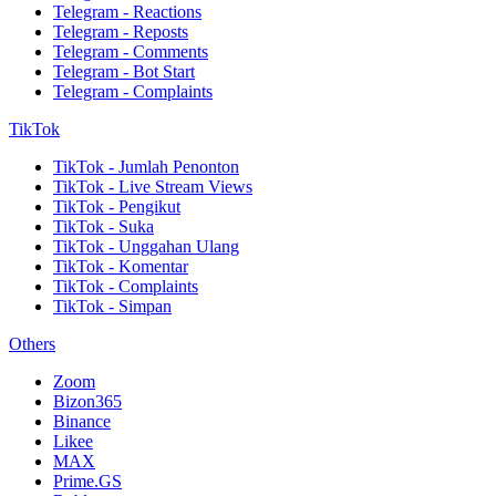
Telegram - Reactions
Telegram - Reposts
Telegram - Comments
Telegram - Bot Start
Telegram - Complaints
TikTok
TikTok - Jumlah Penonton
TikTok - Live Stream Views
TikTok - Pengikut
TikTok - Suka
TikTok - Unggahan Ulang
TikTok - Komentar
TikTok - Complaints
TikTok - Simpan
Others
Zoom
Bizon365
Binance
Likee
MAX
Prime.GS