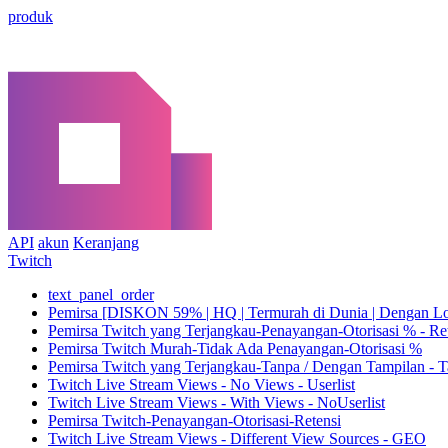
produk
API
akun
Keranjang
Twitch
text_panel_order
Pemirsa [DISKON 59% | HQ | Termurah di Dunia | Dengan Log
Pemirsa Twitch yang Terjangkau-Penayangan-Otorisasi % - R
Pemirsa Twitch Murah-Tidak Ada Penayangan-Otorisasi %
Pemirsa Twitch yang Terjangkau-Tanpa / Dengan Tampilan - 
Twitch Live Stream Views - No Views - Userlist
Twitch Live Stream Views - With Views - NoUserlist
Pemirsa Twitch-Penayangan-Otorisasi-Retensi
Twitch Live Stream Views - Different View Sources - GEO