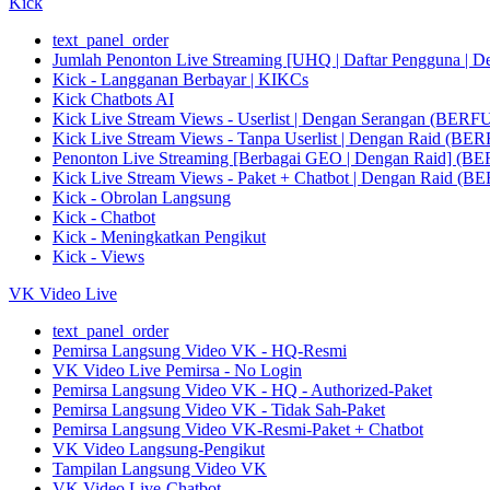
Kick
text_panel_order
Jumlah Penonton Live Streaming [UHQ | Daftar Pengguna | De
Kick - Langganan Berbayar | KIKCs
Kick Chatbots AI
Kick Live Stream Views - Userlist | Dengan Serangan
Kick Live Stream Views - Tanpa Userlist | Dengan Rai
Penonton Live Streaming [Berbagai GEO | Dengan Rai
Kick Live Stream Views - Paket + Chatbot | Dengan R
Kick - Obrolan Langsung
Kick - Chatbot
Kick - Meningkatkan Pengikut
Kick - Views
VK Video Live
text_panel_order
Pemirsa Langsung Video VK - HQ-Resmi
VK Video Live Pemirsa - No Login
Pemirsa Langsung Video VK - HQ - Authorized-Paket
Pemirsa Langsung Video VK - Tidak Sah-Paket
Pemirsa Langsung Video VK-Resmi-Paket + Chatbot
VK Video Langsung-Pengikut
Tampilan Langsung Video VK
VK Video Live-Chatbot