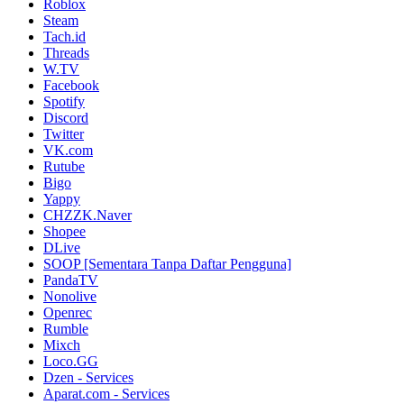
Roblox
Steam
Tach.id
Threads
W.TV
Facebook
Spotify
Discord
Twitter
VK.com
Rutube
Bigo
Yappy
CHZZK.Naver
Shopee
DLive
SOOP [Sementara Tanpa Daftar Pengguna]
PandaTV
Nonolive
Openrec
Rumble
Mixch
Loco.GG
Dzen - Services
Aparat.com - Services