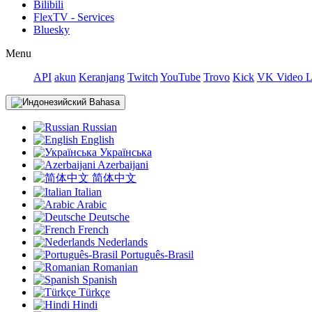
Bilibili
FlexTV - Services
Bluesky
Menu
API
akun
Keranjang
Twitch
YouTube
Trovo
Kick
VK Video L
Bahasa
Russian
English
Українська
Azerbaijani
简体中文
Italian
Arabic
Deutsche
French
Nederlands
Português-Brasil
Romanian
Spanish
Türkçe
Hindi