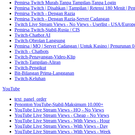
Pemirsa Twitch Murah-Tanpa Tampilan-Tanpa Login
Pemirsa Twitch | Disahkan | Tampilan | Retensi 180 Menit | Pe
Pemirsa Twitch - Dengan Razia
Pemirsa Twitch - Dengan Razia-Server Cadangan
Twitch Live Stream Views - No Views - Userlist - USA/Europ
Pemirsa Twitch-Stabil-Rusia / CIS
Twitch-Chatbot AI
Twitch-Obrolan Langsung
Pemirsa | MQ | Server Cadangan | Untuk Kasino | Penurunan 0
Twitch - Chatbots
Twitch-Penayangan-Video-Klip
Twitch-Tampilan-Aliran
Twitch-Pengikut
Bit-Bilangan Prima-Langganan
Twitch-Keluhan
YouTube
text_panel_order
Penonton YouTube-Stabil-Maksimum 10.000+
YouTube Live Stream Views - HQ - No Views
YouTube Live Stream Views - Cheap - No Views
YouTube Live Stream Views - With Views - Hour
YouTube Live Stream Views - With Views - Day
YouTube Live Stream Views - With Views - Week