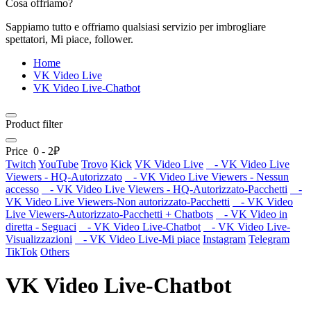
Cosa offriamo?
Sappiamo tutto e offriamo qualsiasi servizio per imbrogliare
spettatori, Mi piace, follower.
Home
VK Video Live
VK Video Live-Chatbot
Product filter
Price
0
-
2
₽
Twitch
YouTube
Trovo
Kick
VK Video Live
- VK Video Live
Viewers - HQ-Autorizzato
- VK Video Live Viewers - Nessun
accesso
- VK Video Live Viewers - HQ-Autorizzato-Pacchetti
-
VK Video Live Viewers-Non autorizzato-Pacchetti
- VK Video
Live Viewers-Autorizzato-Pacchetti + Chatbots
- VK Video in
diretta - Seguaci
- VK Video Live-Chatbot
- VK Video Live-
Visualizzazioni
- VK Video Live-Mi piace
Instagram
Telegram
TikTok
Others
VK Video Live-Chatbot