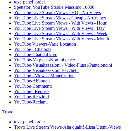
text_panel_order
Spettatori YouTube-Stabile-Massimo 10000+
YouTube Live Stream Views - HQ - No Views
YouTube Live Stream Views - Cheap - No Views
YouTube Live Stream Views - With Views - Hour
YouTube Live Stream Views - With Views - Day
YouTube Live Stream Views - With Views - Week
YouTube Live Stream Views - With Views - Month
YouTube Viewers-Varie Location
YouTube - Chatbots
YouTube-Chat dal vivo
YouTube-Mi piace-Non mi piace
YouTube-Visualizzazioni - Video-Flussi-Pantaloncini
YouTube-Visualizzazioni-Pacchetti
YouTube - Views - Monetization
YouTube-Abbonati
YouTube-Commenti
YouTube - Reposts
YouTube-Reazioni
YouTube-Reclami
Trovo
text_panel_order
Trovo Live Stream Views-Alta qualità-Lista Utenti-Views