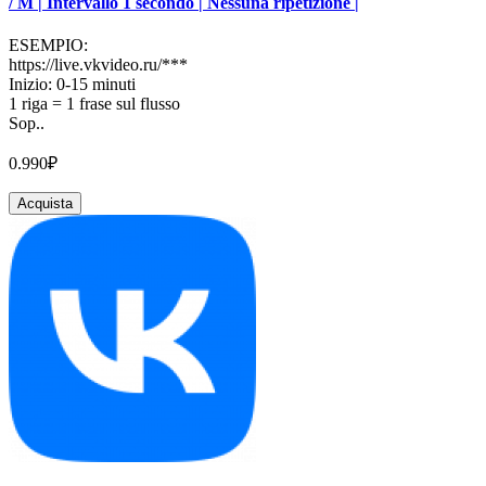
/ M | Intervallo 1 secondo | Nessuna ripetizione |
ESEMPIO:
https://live.vkvideo.ru/***
Inizio: 0-15 minuti
1 riga = 1 frase sul flusso
Sop..
0.990₽
Acquista