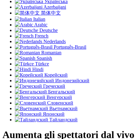
Українська
Azerbaijani
简体中文
Italian
Arabic
Deutsche
French
Nederlands
Português-Brasil
Romanian
Spanish
Türkçe
Hindi
Корейский
Индонезийский
Греческий
Бенгальский
Венгерский
Словенский
Вьетнамский
Японский
Тайландский
Aumenta gli spettatori dal vivo