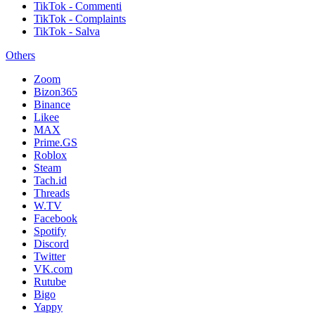
TikTok - Commenti
TikTok - Complaints
TikTok - Salva
Others
Zoom
Bizon365
Binance
Likee
MAX
Prime.GS
Roblox
Steam
Tach.id
Threads
W.TV
Facebook
Spotify
Discord
Twitter
VK.com
Rutube
Bigo
Yappy