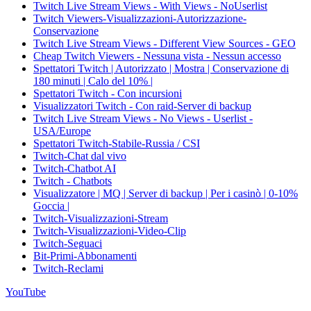
Twitch Live Stream Views - With Views - NoUserlist
Twitch Viewers-Visualizzazioni-Autorizzazione-
Conservazione
Twitch Live Stream Views - Different View Sources - GEO
Cheap Twitch Viewers - Nessuna vista - Nessun accesso
Spettatori Twitch | Autorizzato | Mostra | Conservazione di
180 minuti | Calo del 10% |
Spettatori Twitch - Con incursioni
Visualizzatori Twitch - Con raid-Server di backup
Twitch Live Stream Views - No Views - Userlist -
USA/Europe
Spettatori Twitch-Stabile-Russia / CSI
Twitch-Chat dal vivo
Twitch-Chatbot AI
Twitch - Chatbots
Visualizzatore | MQ | Server di backup | Per i casinò | 0-10%
Goccia |
Twitch-Visualizzazioni-Stream
Twitch-Visualizzazioni-Video-Clip
Twitch-Seguaci
Bit-Primi-Abbonamenti
Twitch-Reclami
YouTube