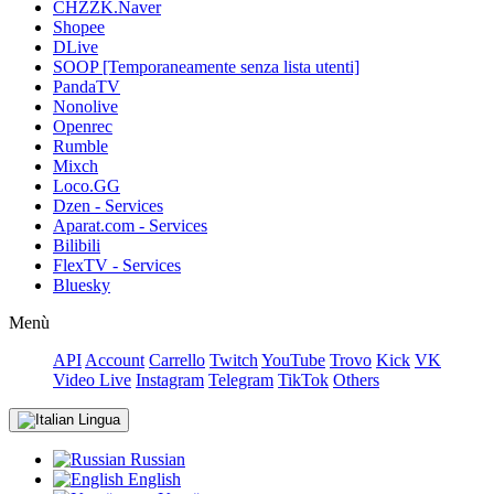
CHZZK.Naver
Shopee
DLive
SOOP [Temporaneamente senza lista utenti]
PandaTV
Nonolive
Openrec
Rumble
Mixch
Loco.GG
Dzen - Services
Aparat.com - Services
Bilibili
FlexTV - Services
Bluesky
Menù
API
Account
Carrello
Twitch
YouTube
Trovo
Kick
VK
Video Live
Instagram
Telegram
TikTok
Others
Lingua
Russian
English