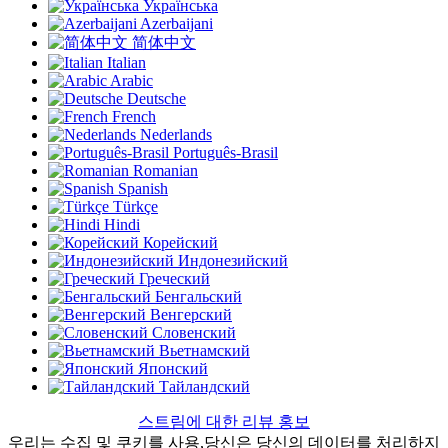
Українська
Azerbaijani
简体中文
Italian
Arabic
Deutsche
French
Nederlands
Português-Brasil
Romanian
Spanish
Türkçe
Hindi
Корейский
Индонезийский
Греческий
Бенгальский
Венгерский
Словенский
Вьетнамский
Японский
Тайландский
스트림에 대한 리뷰 홍보
우리는 수집 및 쿠키를 사용,당신은 당신의 데이터를 처리하지