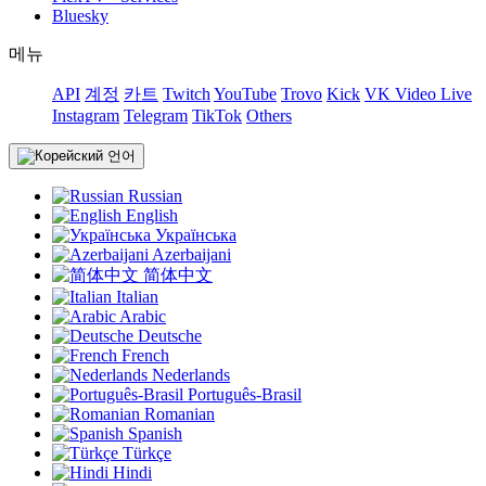
Bluesky
메뉴
API
계정
카트
Twitch
YouTube
Trovo
Kick
VK Video Live
Instagram
Telegram
TikTok
Others
언어
Russian
English
Українська
Azerbaijani
简体中文
Italian
Arabic
Deutsche
French
Nederlands
Português-Brasil
Romanian
Spanish
Türkçe
Hindi