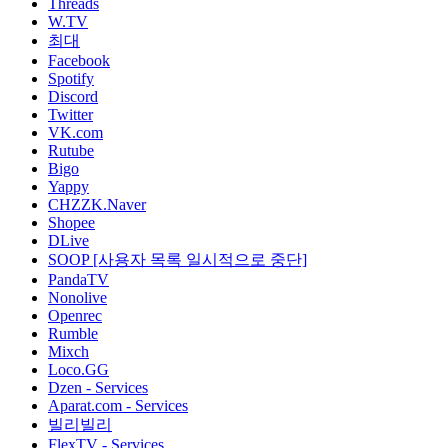
Threads
W.TV
최대
Facebook
Spotify
Discord
Twitter
VK.com
Rutube
Bigo
Yappy
CHZZK.Naver
Shopee
DLive
SOOP [사용자 목록 일시적으로 중단]
PandaTV
Nonolive
Openrec
Rumble
Mixch
Loco.GG
Dzen - Services
Aparat.com - Services
빌리빌리
FlexTV - Services