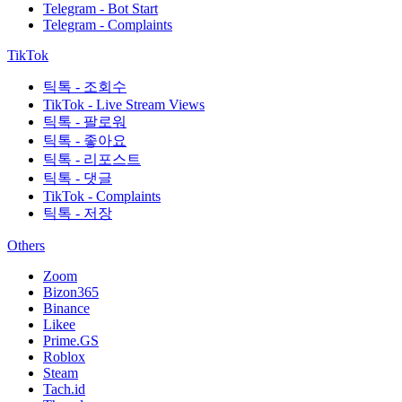
Telegram - Bot Start
Telegram - Complaints
TikTok
틱톡 - 조회수
TikTok - Live Stream Views
틱톡 - 팔로워
틱톡 - 좋아요
틱톡 - 리포스트
틱톡 - 댓글
TikTok - Complaints
틱톡 - 저장
Others
Zoom
Bizon365
Binance
Likee
Prime.GS
Roblox
Steam
Tach.id