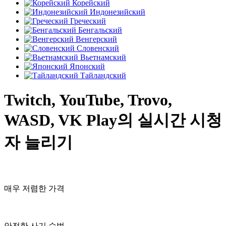
Корейский
Индонезийский
Греческий
Бенгальский
Венгерский
Словенский
Вьетнамский
Японский
Тайландский
Twitch, YouTube, Trovo,
WASD, VK Play의 실시간 시청
자 늘리기
매우 저렴한 가격
안전한 사기 수법