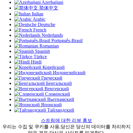
Azerbaijani
简体中文
Italian
Arabic
Deutsche
French
Nederlands
Português-Brasil
Romanian
Spanish
Türkçe
Hindi
Корейский
Индонезийский
Греческий
Бенгальский
Венгерский
Словенский
Вьетнамский
Японский
Тайландский
스트림에 대한 리뷰 홍보
우리는 수집 및 쿠키를 사용,당신은 당신의 데이터를 처리하지
않은 경우,당신은 사이트를 잃게한다.