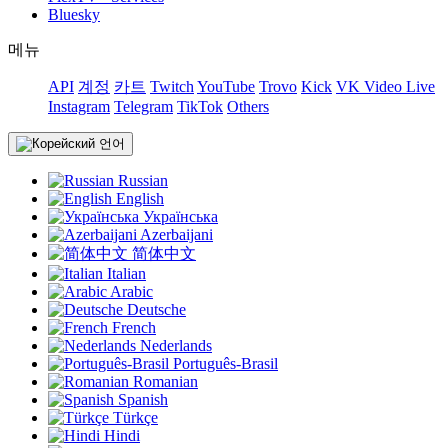
Bluesky
메뉴
API
계정
카트
Twitch
YouTube
Trovo
Kick
VK Video Live
Instagram
Telegram
TikTok
Others
언어
Russian
English
Українська
Azerbaijani
简体中文
Italian
Arabic
Deutsche
French
Nederlands
Português-Brasil
Romanian
Spanish
Türkçe
Hindi