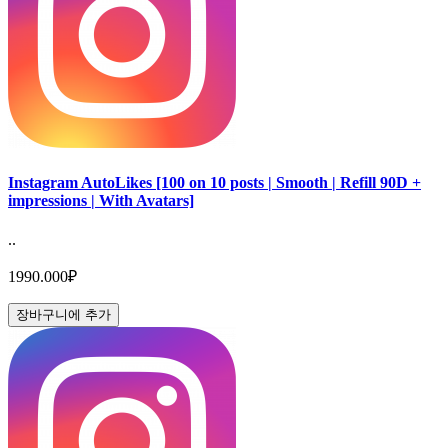
Instagram AutoLikes [100 on 10 posts | Smooth | Refill 90D +
impressions | With Avatars]
..
1990.000₽
장바구니에 추가