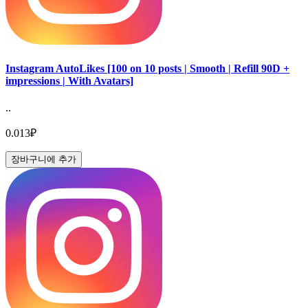
Instagram AutoLikes [100 on 10 posts | Smooth | Refill 90D +
impressions | With Avatars]
..
0.013₽
장바구니에 추가