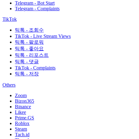
Telegram - Bot Start
Telegram - Complaints
TikTok
틱톡 - 조회수
TikTok - Live Stream Views
틱톡 - 팔로워
틱톡 - 좋아요
틱톡 - 리포스트
틱톡 - 댓글
TikTok - Complaints
틱톡 - 저장
Others
Zoom
Bizon365
Binance
Likee
Prime.GS
Roblox
Steam
Tach.id