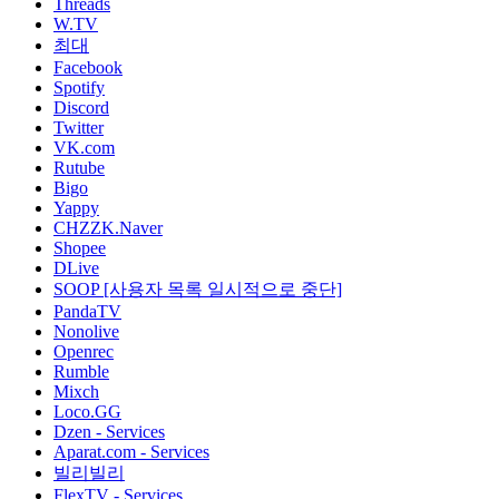
Threads
W.TV
최대
Facebook
Spotify
Discord
Twitter
VK.com
Rutube
Bigo
Yappy
CHZZK.Naver
Shopee
DLive
SOOP [사용자 목록 일시적으로 중단]
PandaTV
Nonolive
Openrec
Rumble
Mixch
Loco.GG
Dzen - Services
Aparat.com - Services
빌리빌리
FlexTV - Services