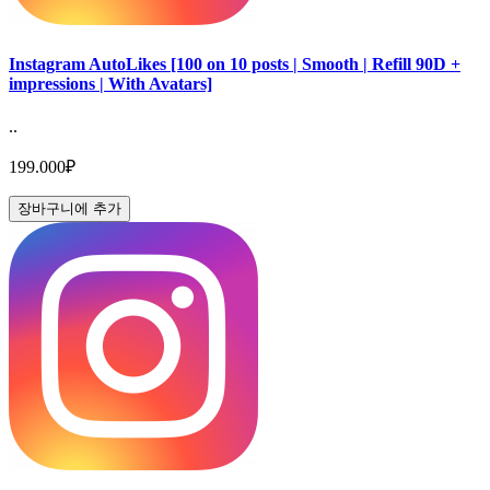
Instagram AutoLikes [100 on 10 posts | Smooth | Refill 90D +
impressions | With Avatars]
..
199.000₽
장바구니에 추가