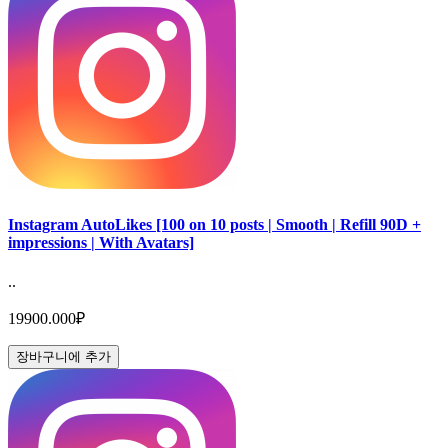
Instagram AutoLikes [100 on 10 posts | Smooth | Refill 90D +
impressions | With Avatars]
..
19900.000₽
장바구니에 추가