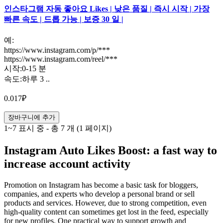
인스타그램 자동 좋아요 Likes | 낮은 품질 | 즉시 시작 | 가장
빠른 속도 | 드롭 가능 | 보증 30 일 |
예:
https://www.instagram.com/p/***
https://www.instagram.com/reel/***
시작:0-15 분
속도:하루 3 ..
0.017₽
장바구니에 추가
1~7 표시 중 - 총 7 개 (1 페이지)
Instagram Auto Likes Boost: a fast way to
increase account activity
Promotion on Instagram has become a basic task for bloggers,
companies, and experts who develop a personal brand or sell
products and services. However, due to strong competition, even
high-quality content can sometimes get lost in the feed, especially
for new profiles. One practical way to support growth and