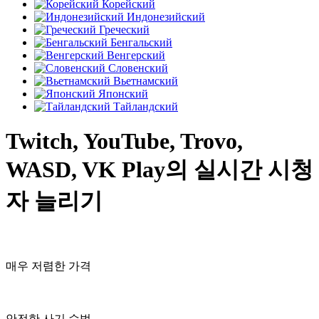
Корейский
Индонезийский
Греческий
Бенгальский
Венгерский
Словенский
Вьетнамский
Японский
Тайландский
Twitch, YouTube, Trovo,
WASD, VK Play의 실시간 시청
자 늘리기
매우 저렴한 가격
안전한 사기 수법