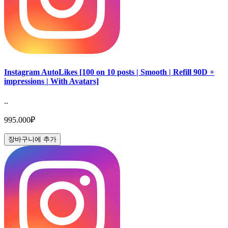
Instagram AutoLikes [100 on 10 posts | Smooth | Refill 90D +
impressions | With Avatars]
..
995.000₽
장바구니에 추가