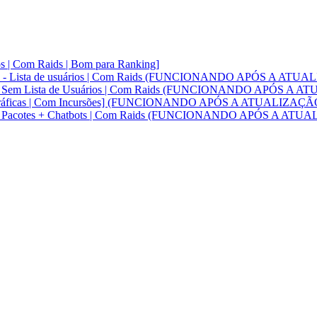
os | Com Raids | Bom para Ranking]
o Kick - Lista de usuários | Com Raids (FUNCIONANDO APÓS A AT
 Kick - Sem Lista de Usuários | Com Raids (FUNCIONANDO APÓS A
 Geográficas | Com Incursões] (FUNCIONANDO APÓS A ATUALIZAÇÃ
 Kick - Pacotes + Chatbots | Com Raids (FUNCIONANDO APÓS A AT