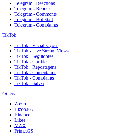
Telegram - Reactions
Telegram - Reposts
Telegram - Comments
Telegram - Bot Start
Telegram - Complaints
TikTok
TikTok - Visualizações
TikTok - Live Stream Views
TikTok - Seguidores
TikTok - Curtidas
TikTok - Repostagens
TikTok - Comentários
TikTok - Complaints
TikTok - Salvar
Others
Zoom
Bizon365
Binance
Likee
MAX
Prime.GS