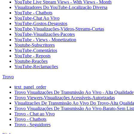
YouTube Live Stream Views - With Views - Month
Visualizadores Do YouTube-Localização Diversa
YouTube - Chatbots
YouTube-Chat Ao Vivo
YouTube-Gostos-Desgostos
YouTube-Visualizações-Vídeos-Streams-Curtas
YouTube-Visualizações-Pacotes
YouTube - Views - Monetization
Youtube-Subscritores
YouTube-Comentários
YouTube - Reposts
Youtube-Reações
YouTube-Reclamações
Trovo
text_panel_order
Trovo Visualizações De Transmissão Ao Vivo - Alta Qualidade 
Trovo Viewers-Visualizações Acessíveis-Autorizadas
Visualizações De Transmissão Ao Vivo Do Trovo-Alta Qualid
Trovo Visualizações De Transmissão Ao Vivo-Barato-Sem List
Trovo - Chat ao Vivo
Trovo - Chatbots
Trovo - Seguidores