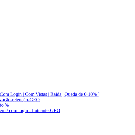
 Com Login | Com Vistas | Raids | Queda de 0-10% ]
orização-retenção-GEO
ção %
Sem / com login - flutuante-GEO