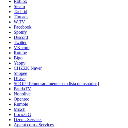
Roblox
Steam
Tach.id
Threads
W.TV
Facebook
Spotify
Discord
Twitter
VK.com
Rutube
Bigo
Yappy
CHZZK.Naver
Shopee
DLive
SOOP [Temporariamente sem lista de usuários]
PandaTV
Nonolive
Openrec
Rumble
Mixch
Loco.GG
Dzen - Services
Aparat.com - Services