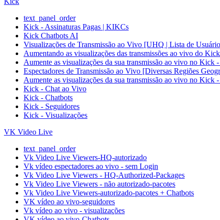
Kick
text_panel_order
Kick - Assinaturas Pagas | KIKCs
Kick Chatbots AI
Visualizações de Transmissão ao Vivo [UHQ | Lista de Usuári
Aumentando as visualizações das transmissões ao vivo d
Aumente as visualizações da sua transmissão ao vivo no
Espectadores de Transmissão ao Vivo [Diversas Regiões
Aumente as visualizações da sua transmissão ao vivo no
Kick - Chat ao Vivo
Kick - Chatbots
Kick - Seguidores
Kick - Visualizações
VK Video Live
text_panel_order
Vk Video Live Viewers-HQ-autorizado
Vk vídeo espectadores ao vivo - sem Login
Vk Video Live Viewers - HQ-Authorized-Packages
Vk Video Live Viewers - não autorizado-pacotes
Vk Video Live Viewers-autorizado-pacotes + Chatbots
VK vídeo ao vivo-seguidores
Vk vídeo ao vivo - visualizações
VK vídeo ao vivo-Chatbots