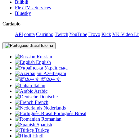
Bilibili
FlexTV - Services
Bluesky
Cardápio
API
conta
Carrinho
Twitch
YouTube
Trovo
Kick
VK Video Li
Idioma
Russian
English
Українська
Azerbaijani
简体中文
Italian
Arabic
Deutsche
French
Nederlands
Português-Brasil
Romanian
Spanish
Türkçe
Hindi