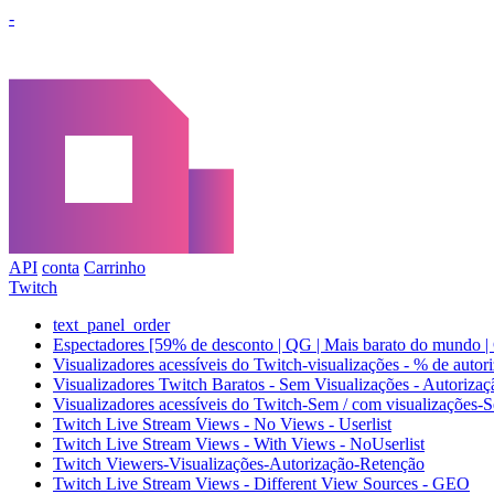
-
API
conta
Carrinho
Twitch
text_panel_order
Espectadores [59% de desconto | QG | Mais barato do mundo |
Visualizadores acessíveis do Twitch-visualizações - % de aut
Visualizadores Twitch Baratos - Sem Visualizações - Autoriza
Visualizadores acessíveis do Twitch-Sem / com visualizações-
Twitch Live Stream Views - No Views - Userlist
Twitch Live Stream Views - With Views - NoUserlist
Twitch Viewers-Visualizações-Autorização-Retenção
Twitch Live Stream Views - Different View Sources - GEO