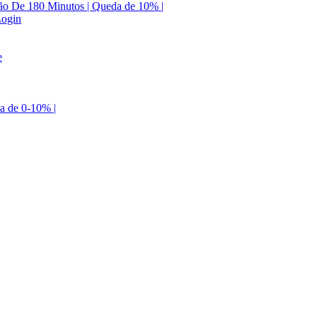
nção De 180 Minutos | Queda de 10% |
Login
e
a de 0-10% |