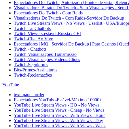
Espectadores Do Twitch | Autorizado | Pontos de vista | Rete
Visualizadores Baratos Do Twitch - Sem Visualizações - Sem 
Espectadores Do Twitch - Com Raids
Visualizadores Do Twitch - Com Raids-Servidor De Backup
Twitch Live Stream Views - No Views - Userlist - USA/Europ
Twitch - ai Chatbots
Twitch Viewers-estável-Rússia / CEI
Twitch-Chat Ao Vivo
Espectadores | MQ | Servidor De Backup | Para Casinos | Qued
Twitch - Chatbots
Twitch-Visualizações-Transmissão
Twitch-Visualizações-Vídeos-Clipes
Twitch-Seguidores
Bits-Primes-Assinaturas
Twitch-Reclamações
YouTube
text_panel_order
Espectadores YouTube-Estável-Máximo 10000+
YouTube Live Stream Views - HQ - No Views
YouTube Live Stream Views - Cheap - No Views
YouTube Live Stream Views - With Views - Hour
YouTube Live Stream Views - With Views - Day
YouTube Live Stream Views - With Views - Week