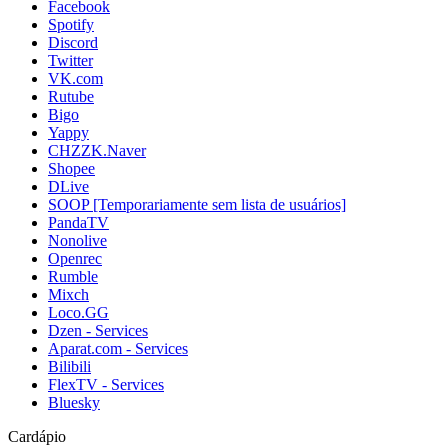
Facebook
Spotify
Discord
Twitter
VK.com
Rutube
Bigo
Yappy
CHZZK.Naver
Shopee
DLive
SOOP [Temporariamente sem lista de usuários]
PandaTV
Nonolive
Openrec
Rumble
Mixch
Loco.GG
Dzen - Services
Aparat.com - Services
Bilibili
FlexTV - Services
Bluesky
Cardápio