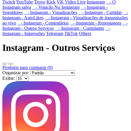
Twitch
YouTube
Trovo
Kick
VK Video Live
Instagram
- O
Instagram salva
- Votação No Instagram
- Instagram -
Seguidores
- Instagram - Visualizações
- Instagram - Curtidas
-
Instagram - AutoLikes
- Instagram - Visualizações de transmissões
ao vivo
- Instagram - Comentários
- Instagram - Repostagens
-
Instagram - Outros Serviços
- Instagram - Complaints
-
Instagram - Impressões
Telegram
TikTok
Others
Instagram - Outros Serviços
Produtos para comparar (0)
Organizar por:
Exibir: