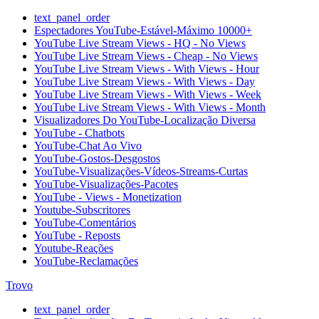
text_panel_order
Espectadores YouTube-Estável-Máximo 10000+
YouTube Live Stream Views - HQ - No Views
YouTube Live Stream Views - Cheap - No Views
YouTube Live Stream Views - With Views - Hour
YouTube Live Stream Views - With Views - Day
YouTube Live Stream Views - With Views - Week
YouTube Live Stream Views - With Views - Month
Visualizadores Do YouTube-Localização Diversa
YouTube - Chatbots
YouTube-Chat Ao Vivo
YouTube-Gostos-Desgostos
YouTube-Visualizações-Vídeos-Streams-Curtas
YouTube-Visualizações-Pacotes
YouTube - Views - Monetization
Youtube-Subscritores
YouTube-Comentários
YouTube - Reposts
Youtube-Reações
YouTube-Reclamações
Trovo
text_panel_order