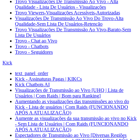
Trovo Visualizações De Transmissão Ao Vivo - Alta
Qualidade - Lista De Usuários - Visualizações
Trovo Viewers-Visualizações Acessíveis-Autorizadas
Visualizações De Transmissão Ao Vivo Do Trovo-Alta
Qualidade-Sem Lista De Usuários-Retenção
Trovo Visualizações De Transmissão Ao Vivo-Barato-Sem
Lista De Usuários
Trovo - Chat ao Vivo
Trovo - Chatbots
Trovo - Seguidores
Kick
text_panel_order
Kick - Assinaturas Pagas | KIKCs
Kick Chatbots AI
Visualizações de Transmissão ao Vivo [UHQ | Lista de
Usuários | Com Raids | Bom para Ranking]
Aumentando as visualizações das transmissões ao vivo do
Kick - Lista de usuários | Com Raids (FUNCIONANDO
APÓS A ATUALIZAÇÃO)
Aumente as visualizações da sua transmissão ao vivo no Kick
- Sem Lista de Usuários | Com Raids (FUNCIONANDO
APÓS A ATUALIZAÇÃO)
Espectadores de Transmissão ao Vivo [Diversas Regiões