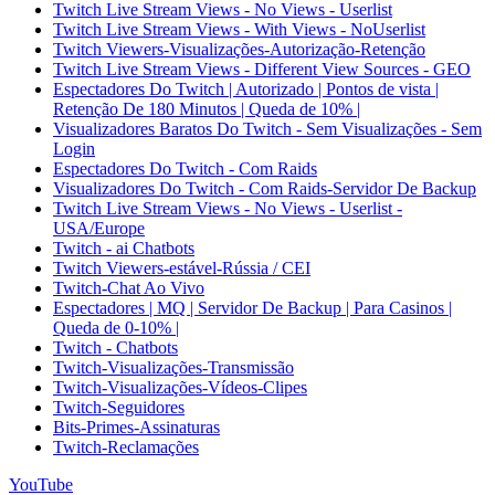
Twitch Live Stream Views - No Views - Userlist
Twitch Live Stream Views - With Views - NoUserlist
Twitch Viewers-Visualizações-Autorização-Retenção
Twitch Live Stream Views - Different View Sources - GEO
Espectadores Do Twitch | Autorizado | Pontos de vista |
Retenção De 180 Minutos | Queda de 10% |
Visualizadores Baratos Do Twitch - Sem Visualizações - Sem
Login
Espectadores Do Twitch - Com Raids
Visualizadores Do Twitch - Com Raids-Servidor De Backup
Twitch Live Stream Views - No Views - Userlist -
USA/Europe
Twitch - ai Chatbots
Twitch Viewers-estável-Rússia / CEI
Twitch-Chat Ao Vivo
Espectadores | MQ | Servidor De Backup | Para Casinos |
Queda de 0-10% |
Twitch - Chatbots
Twitch-Visualizações-Transmissão
Twitch-Visualizações-Vídeos-Clipes
Twitch-Seguidores
Bits-Primes-Assinaturas
Twitch-Reclamações
YouTube