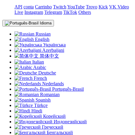
API
conta
Carrinho
Twitch
YouTube
Trovo
Kick
VK Video
Live
Instagram
Telegram
TikTok
Others
Idioma
Russian
English
Українська
Azerbaijani
简体中文
Italian
Arabic
Deutsche
French
Nederlands
Português-Brasil
Romanian
Spanish
Türkçe
Hindi
Корейский
Индонезийский
Греческий
Бенгальский