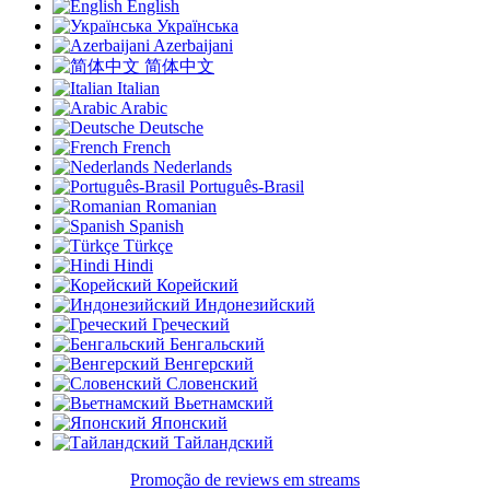
English
Українська
Azerbaijani
简体中文
Italian
Arabic
Deutsche
French
Nederlands
Português-Brasil
Romanian
Spanish
Türkçe
Hindi
Корейский
Индонезийский
Греческий
Бенгальский
Венгерский
Словенский
Вьетнамский
Японский
Тайландский
Promoção de reviews em streams