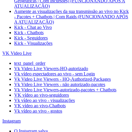
Geográficas | Com Incursões] (FUNCIONANDO APÓS A
ATUALIZAÇÃO)
Aumente as visualizações da sua transmissão ao vivo no Kick
- Pacotes + Chatbots | Com Raids (FUNCIONANDO APÓS
A ATUALIZAÇÃO)
Kick - Chat ao Vivo
Kick - Chatbots
Kick - Seguidores
Kick - Visualizações
VK Video Live
text_panel_order
Vk Video Live Viewers-HQ-autorizado
Vk vídeo espectadores ao vivo - sem Login
Vk Video Live Viewers - HQ-Authorized-Packages
Vk Video Live Viewers - não autorizado-pacotes
Vk Video Live Viewers-autorizado-pacotes + Chatbots
VK vídeo ao vivo-seguidores
Vk vídeo ao vivo - visualizações
VK vídeo ao vivo-Chatbots
Vk vídeo ao vivo - gostos
Instagram
O Instagram salva