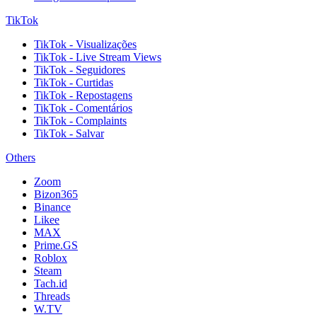
TikTok
TikTok - Visualizações
TikTok - Live Stream Views
TikTok - Seguidores
TikTok - Curtidas
TikTok - Repostagens
TikTok - Comentários
TikTok - Complaints
TikTok - Salvar
Others
Zoom
Bizon365
Binance
Likee
MAX
Prime.GS
Roblox
Steam
Tach.id
Threads
W.TV