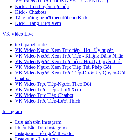
Với Raids (HOẠT ĐỘNG SAU CẬP NHẬT)
Kick - Trò chuyện trực tiếp
Kick - Chatbots
Tăng lượng người theo dõi cho Kick
Kick - Tăng Lượt Xem
VK Video Live
text_panel_order
VK Video Người Xem Trực tiếp - Hq - Ủy quyền
VK Video Người Xem Trực Tiếp - Không Đăng Nhập
VK Video Người Xem Trực tiếp - Hq-Ủy Quyền-Gói
VK Video Người Xem Trực Tiếp-Trái Phép-Gói
VK Video Người Xem Trực Tiếp-Được Ủy Quyền-Gói +
Chatbot
VK Video Trực Tiếp-Người Theo Dõi
VK Video Trực Tiếp - Lượt Xem
VK Video Trực Tiếp-Chatbot
VK Video Trực Tiếp-Lượt Thích
Instagram
Lưu ảnh trên Instagram
Phiếu Bầu Trên Instagram
Instagram - Số người theo dõi
Instagram - Lượt xem