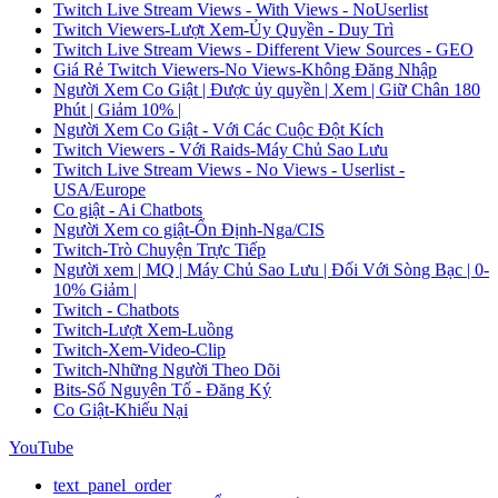
Twitch Live Stream Views - With Views - NoUserlist
Twitch Viewers-Lượt Xem-Ủy Quyền - Duy Trì
Twitch Live Stream Views - Different View Sources - GEO
Giá Rẻ Twitch Viewers-No Views-Không Đăng Nhập
Người Xem Co Giật | Được ủy quyền | Xem | Giữ Chân 180
Phút | Giảm 10% |
Người Xem Co Giật - Với Các Cuộc Đột Kích
Twitch Viewers - Với Raids-Máy Chủ Sao Lưu
Twitch Live Stream Views - No Views - Userlist -
USA/Europe
Co giật - Ai Chatbots
Người Xem co giật-Ổn Định-Nga/CIS
Twitch-Trò Chuyện Trực Tiếp
Người xem | MQ | Máy Chủ Sao Lưu | Đối Với Sòng Bạc | 0-
10% Giảm |
Twitch - Chatbots
Twitch-Lượt Xem-Luồng
Twitch-Xem-Video-Clip
Twitch-Những Người Theo Dõi
Bits-Số Nguyên Tố - Đăng Ký
Co Giật-Khiếu Nại
YouTube
text_panel_order