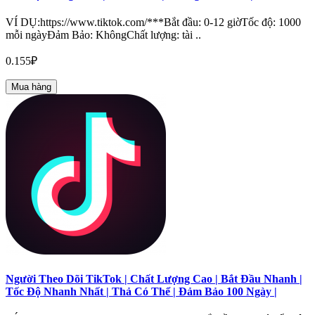
VÍ DỤ:https://www.tiktok.com/***Bắt đầu: 0-12 giờTốc độ: 1000
mỗi ngàyĐảm Bảo: KhôngChất lượng: tài ..
0.155₽
Mua hàng
Người Theo Dõi TikTok | Chất Lượng Cao | Bắt Đầu Nhanh |
Tốc Độ Nhanh Nhất | Thả Có Thể | Đảm Bảo 100 Ngày |