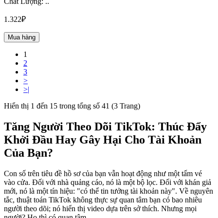
Chất Lượng: ..
1.322₽
Mua hàng
1
2
3
>
>|
Hiển thị 1 đến 15 trong tổng số 41 (3 Trang)
Tăng Người Theo Dõi TikTok: Thúc Đẩy
Khởi Đầu Hay Gây Hại Cho Tài Khoản
Của Bạn?
Con số trên tiêu đề hồ sơ của bạn vẫn hoạt động như một tấm vé
vào cửa. Đối với nhà quảng cáo, nó là một bộ lọc. Đối với khán giả
mới, nó là một tín hiệu: "có thể tin tưởng tài khoản này". Về nguyên
tắc, thuật toán TikTok không thực sự quan tâm bạn có bao nhiêu
người theo dõi; nó hiển thị video dựa trên sở thích. Nhưng mọi
người? Họ thì có quan tâm.