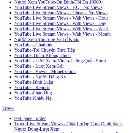
Người Xem YouTube-Ổn Định-Tối Đa 10000+
YouTube Live Stream Views - HQ - No Views
YouTube Live Stream Views - Cheap - No Views
YouTube Live Stream Views - With Views - Hour
YouTube Live Stream Views - With Views - Day
YouTube Live Stream Views - With Views - Week
YouTube Live Stream Views - With Views - Month
Người Xem YouTube-Vị Trí Khác
YouTube - Chatbots
YouTube-Trò Chuyện Trực Tiếp
YouTube-Thích-Không Thích
YouTube - Lượt Xem- Video-Luồng-Quần Short
YouTube - Lượt Xem-Gói
YouTube - Views - Monetization
YouTube - Người Đăng Ký
YouTube-Bình Luận
YouTube - Reposts
YouTube-Phản Ứng
YouTube-Khiếu Nại
Trovo
text_panel_order
Trovo Live Stream Views - Chất Lượng Cao- Danh Sách
Người Dùng-Lượt Xem