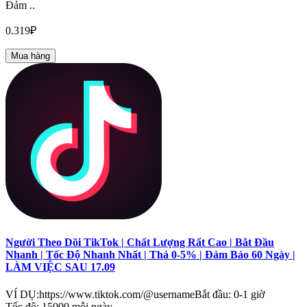
Đảm ..
0.319₽
Mua hàng
Người Theo Dõi TikTok | Chất Lượng Rất Cao | Bắt Đầu
Nhanh | Tốc Độ Nhanh Nhất | Thả 0-5% | Đảm Bảo 60 Ngày |
LÀM VIỆC SAU 17.09
VÍ DỤ:https://www.tiktok.com/@usernameBắt đầu: 0-1 giờ
Tốc độ: 15000 mỗi ngày