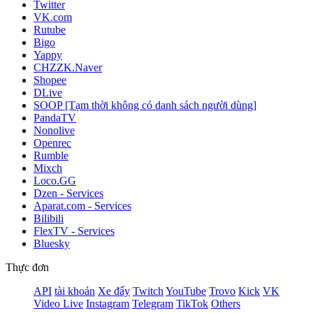
Twitter
VK.com
Rutube
Bigo
Yappy
CHZZK.Naver
Shopee
DLive
SOOP [Tạm thời không có danh sách người dùng]
PandaTV
Nonolive
Openrec
Rumble
Mixch
Loco.GG
Dzen - Services
Aparat.com - Services
Bilibili
FlexTV - Services
Bluesky
Thực đơn
API
tài khoản
Xe đẩy
Twitch
YouTube
Trovo
Kick
VK
Video Live
Instagram
Telegram
TikTok
Others