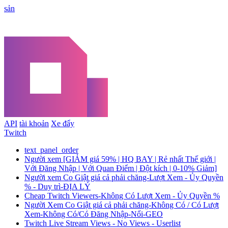
sản
API
tài khoản
Xe đẩy
Twitch
text_panel_order
Người xem [GIẢM giá 59% | HQ BAY | Rẻ nhất Thế giới |
Với Đăng Nhập | Với Quan Điểm | Đột kích | 0-10% Giảm]
Người xem Co Giật giá cả phải chăng-Lượt Xem - Ủy Quyền
% - Duy trì-ĐỊA LÝ
Cheap Twitch Viewers-Không Có Lượt Xem - Ủy Quyền %
Người Xem Co Giật giá cả phải chăng-Không Có / Có Lượt
Xem-Không Có/Có Đăng Nhập-Nổi-GEO
Twitch Live Stream Views - No Views - Userlist