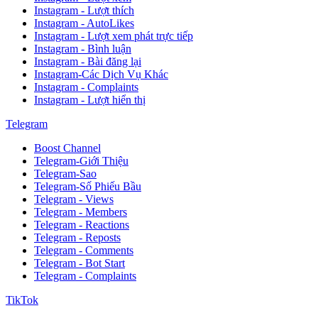
Instagram - Lượt thích
Instagram - AutoLikes
Instagram - Lượt xem phát trực tiếp
Instagram - Bình luận
Instagram - Bài đăng lại
Instagram-Các Dịch Vụ Khác
Instagram - Complaints
Instagram - Lượt hiển thị
Telegram
Boost Channel
Telegram-Giới Thiệu
Telegram-Sao
Telegram-Số Phiếu Bầu
Telegram - Views
Telegram - Members
Telegram - Reactions
Telegram - Reposts
Telegram - Comments
Telegram - Bot Start
Telegram - Complaints
TikTok