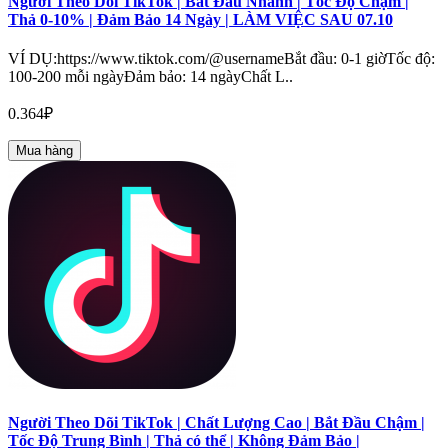
Người Theo Dõi TikTok | Bắt Đầu Nhanh | Tốc Độ Chậm |
Thả 0-10% | Đảm Bảo 14 Ngày | LÀM VIỆC SAU 07.10
VÍ DỤ:https://www.tiktok.com/@usernameBắt đầu: 0-1 giờTốc độ:
100-200 mỗi ngàyĐảm bảo: 14 ngàyChất L..
0.364₽
Mua hàng
Người Theo Dõi TikTok | Chất Lượng Cao | Bắt Đầu Chậm |
Tốc Độ Trung Bình | Thả có thể | Không Đảm Bảo |