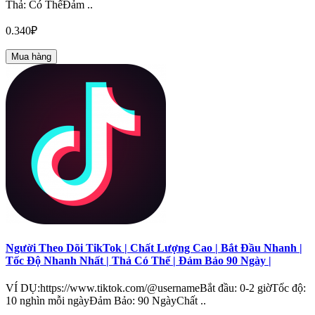
Thả: Có ThểĐảm ..
0.340₽
Mua hàng
Người Theo Dõi TikTok | Chất Lượng Cao | Bắt Đầu Nhanh |
Tốc Độ Nhanh Nhất | Thả Có Thể | Đảm Bảo 90 Ngày |
VÍ DỤ:https://www.tiktok.com/@usernameBắt đầu: 0-2 giờTốc độ:
10 nghìn mỗi ngàyĐảm Bảo: 90 NgàyChất ..