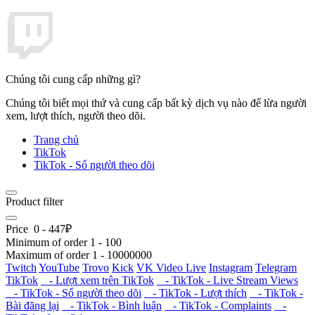
Chúng tôi cung cấp những gì?
Chúng tôi biết mọi thứ và cung cấp bất kỳ dịch vụ nào để lừa người
xem, lượt thích, người theo dõi.
Trang chủ
TikTok
TikTok - Số người theo dõi
Product filter
Price
0
-
447
₽
Minimum of order
1
-
100
Maximum of order
1
-
10000000
Twitch
YouTube
Trovo
Kick
VK Video Live
Instagram
Telegram
TikTok
- Lượt xem trên TikTok
- TikTok - Live Stream Views
- TikTok - Số người theo dõi
- TikTok - Lượt thích
- TikTok -
Bài đăng lại
- TikTok - Bình luận
- TikTok - Complaints
-