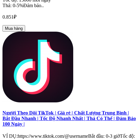
Thả: 0-5%Đảm bảo..
0.851₽
Mua hàng
Người Theo Dõi TikTok | Giá rẻ | Chất Lượng Trung Bình |
Bắt Đầu Nhanh | Tốc Độ Nhanh Nhất | Thả Có Thể | Đảm Bảo
100 Ngày |
VÍ DỤ:https://www.tiktok.com/@usernameBắt đầu: 0-3 giờTốc độ: