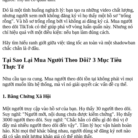
Đó là một tình huống nghịch lý: bạn tạo ra những video chất lượng,
nhưng người xem mới không đăng ký vì họ thấy một hồ sơ "trống
rỗng". Và hồ sơ trống rỗng bởi vì không ai đăng ký cả. Mua người
theo dõi TikTok có thể giúp phá vỡ vòng luẩn quẩn này. Nhưng nó
chỉ hiệu quả với một điều kiện: nếu bạn làm đúng cách.
Hãy tìm hiểu ranh giới giữa việc tăng tốc an toàn và một shadowban
chắc chắn là ở đâu.
Tại Sao Lại Mua Người Theo Dõi? 3 Mục Tiêu
Thực Tế
Nhu cầu tạo ra cung. Mua người theo dõi tồn tại không phải vì mọi
người muốn lừa hệ thống, mà vì nó giải quyết các vấn đề cụ thể.
1. Bằng Chứng Xã Hội
Một người truy cập vào hồ sơ của bạn. Họ thấy 30 người theo dõi.
Suy nghĩ: "Người mới, nội dung chưa được kiểm chứng". Họ thấy
3000 người theo dõi. Suy nghĩ: "Chắc hẳn có điều gì đó thú vị ở
đây mà nhiều người theo dõi đến vậy". Tâm lý học vận hành hoàn
hảo. Khi mọi thứ khác bằng nhau, người dùng sẽ đăng ký nơi nào
đã có sẵn một lượng khán giả có thể nhìn thấy.