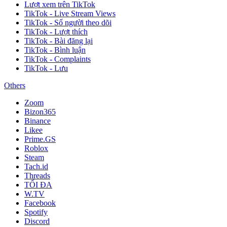
Lượt xem trên TikTok
TikTok - Live Stream Views
TikTok - Số người theo dõi
TikTok - Lượt thích
TikTok - Bài đăng lại
TikTok - Bình luận
TikTok - Complaints
TikTok - Lưu
Others
Zoom
Bizon365
Binance
Likee
Prime.GS
Roblox
Steam
Tach.id
Threads
TỐI ĐA
W.TV
Facebook
Spotify
Discord