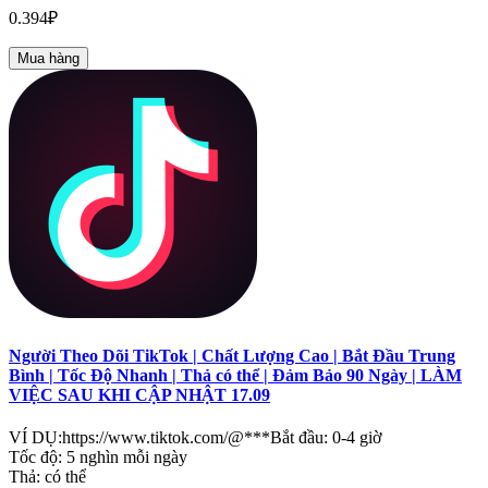
0.394₽
Mua hàng
Người Theo Dõi TikTok | Chất Lượng Cao | Bắt Đầu Trung
Bình | Tốc Độ Nhanh | Thả có thể | Đảm Bảo 90 Ngày | LÀM
VIỆC SAU KHI CẬP NHẬT 17.09
VÍ DỤ:https://www.tiktok.com/@***Bắt đầu: 0-4 giờ
Tốc độ: 5 nghìn mỗi ngày
Thả: có thể