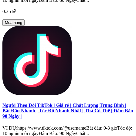
10 nghìn mỗi ngàyĐảm Bảo: 60 NgàyChất ..
0.351₽
Mua hàng
Người Theo Dõi TikTok | Giá rẻ | Chất Lượng Trung Bình |
Bắt Đầu Nhanh | Tốc Độ Nhanh Nhất | Thả Có Thể | Đảm Bảo
90 Ngày |
VÍ DỤ:https://www.tiktok.com/@usernameBắt đầu: 0-3 giờTốc độ:
10 nghìn mỗi ngàyĐảm Bảo: 90 NgàyChất ..