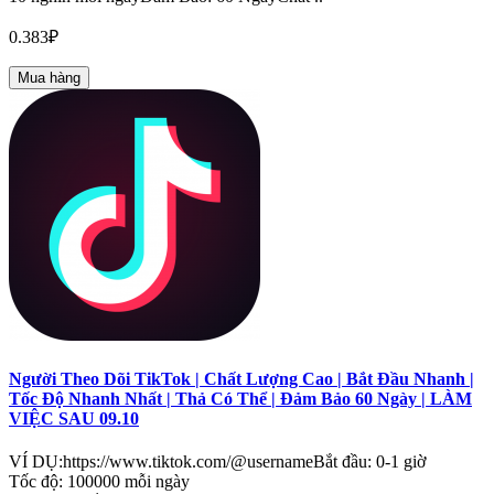
0.383₽
Mua hàng
Người Theo Dõi TikTok | Chất Lượng Cao | Bắt Đầu Nhanh |
Tốc Độ Nhanh Nhất | Thả Có Thể | Đảm Bảo 60 Ngày | LÀM
VIỆC SAU 09.10
VÍ DỤ:https://www.tiktok.com/@usernameBắt đầu: 0-1 giờ
Tốc độ: 100000 mỗi ngày