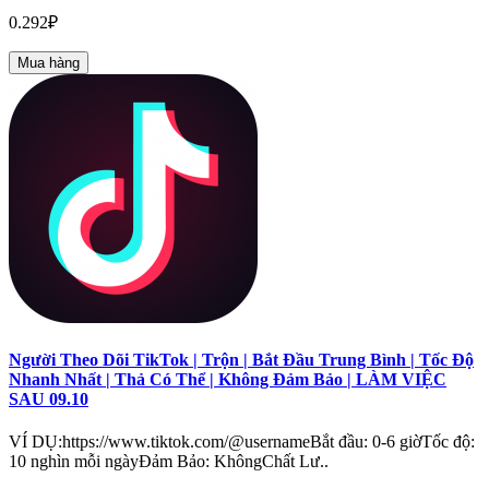
0.292₽
Mua hàng
Người Theo Dõi TikTok | Trộn | Bắt Đầu Trung Bình | Tốc Độ
Nhanh Nhất | Thả Có Thể | Không Đảm Bảo | LÀM VIỆC
SAU 09.10
VÍ DỤ:https://www.tiktok.com/@usernameBắt đầu: 0-6 giờTốc độ:
10 nghìn mỗi ngàyĐảm Bảo: KhôngChất Lư..