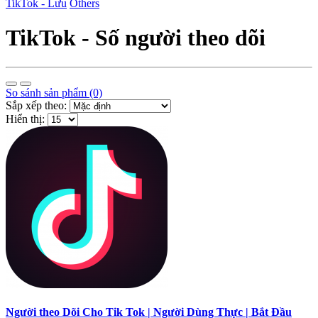
TikTok - Lưu
Others
TikTok - Số người theo dõi
So sánh sản phẩm (0)
Sắp xếp theo:
Hiển thị:
Người theo Dõi Cho Tik Tok | Người Dùng Thực | Bắt Đầu