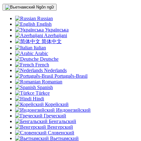
Ngôn ngữ
Russian
English
Українська
Azerbaijani
简体中文
Italian
Arabic
Deutsche
French
Nederlands
Português-Brasil
Romanian
Spanish
Türkçe
Hindi
Корейский
Индонезийский
Греческий
Бенгальский
Венгерский
Словенский
Вьетнамский