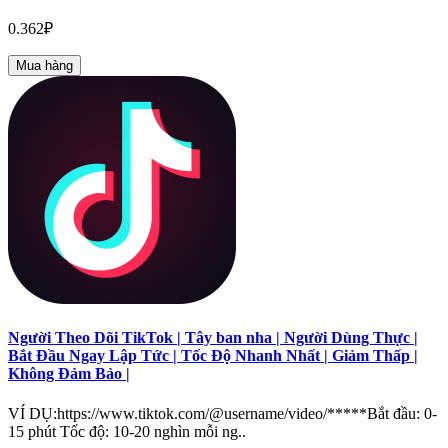
0.362₽
Mua hàng
Người Theo Dõi TikTok | Tây ban nha | Người Dùng Thực |
Bắt Đầu Ngay Lập Tức | Tốc Độ Nhanh Nhất | Giảm Thấp |
Không Đảm Bảo |
VÍ DỤ:https://www.tiktok.com/@username/video/*****Bắt đầu: 0-
15 phút Tốc độ: 10-20 nghìn mỗi ng..