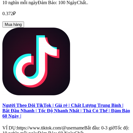
10 nghìn mỗi ngàyĐảm Bảo: 100 NgàyChất..
0.372₽
Mua hàng
Người Theo Dõi TikTok | Giá rẻ | Chất Lượng Trung Bình |
Bắt Đầu Nhanh | Tốc Độ Nhanh Nhất | Thả Có Thể | Đảm Bảo
60 Ngày |
VÍ DỤ:https://www.tiktok.com/@usernameBắt đầu: 0-3 giờTốc độ: