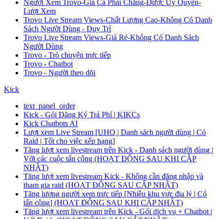
Người Xem Trovo-Giá Cả Phải Chăng-Được Ủy Quyền-
Lượt Xem
Trovo Live Stream Views-Chất Lượng Cao-Không Có Danh
Sách Người Dùng - Duy Trì
Trovo Live Stream Views-Giá Rẻ-Không Có Danh Sách
Người Dùng
Trovo - Trò chuyện trực tiếp
Trovo - Chatbot
Trovo - Người theo dõi
Kick
text_panel_order
Kick - Gói Đăng Ký Trả Phí | KIKCs
Kick Chatbots AI
Lượt xem Live Stream [UHQ | Danh sách người dùng | Có
Raid | Tốt cho việc xếp hạng]
Tăng lượt xem livestream trên Kick - Danh sách người dùng |
Với các cuộc tấn công (HOẠT ĐỘNG SAU KHI CẬP
NHẬT)
Tăng lượt xem livestream Kick - Không cần đăng nhập và
tham gia raid (HOẠT ĐỘNG SAU CẬP NHẬT)
Tăng lượng người xem trực tiếp [Nhiều khu vực địa lý | Có
tấn công] (HOẠT ĐỘNG SAU KHI CẬP NHẬT)
Tăng lượt xem livestream trên Kick - Gói dịch vụ + Chatbot |