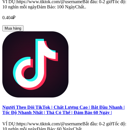
VÍ DỤ:https://www.tiktok.com/@usernameBắt đầu: 0-2 giờTốc độ:
10 nghìn mỗi ngàyĐảm Bảo: 100 NgàyChất..
0.404₽
Mua hàng
Người Theo Dõi TikTok | Chất Lượng Cao | Bắt Đầu Nhanh |
Tốc Độ Nhanh Nhất | Thả Có Thể | Đảm Bảo 60 Ngày |
VÍ DỤ:https://www.tiktok.com/@usernameBắt đầu: 0-2 giờTốc độ:
10 nghìn mỗi ngàyĐảm Bảo: 60 NgàyChất ..