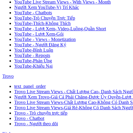
YouTube Live Stream Views - With Views - Month
Người Xem YouTube-Vị Trí Khác
YouTube - Chatbots
YouTube-Trò Chuyện Trực Tiếp
YouTube-Thích-Không Thích
YouTube - Lượt Xem- Video-Luồng-Quần Short
YouTube - Lượt Xem-Gói
YouTube - Views - Monetization
YouTube - Người Đăng Ký
YouTube-Bình Luận
YouTube - Reposts
YouTube-Phản Ứng
YouTube-Khiếu Nại
Trovo
text_panel_order
Trovo Live Stream Views - Chất Lượng Cao- Danh Sách Ng
Người Xem Trovo-Giá Cả Phải Chăng-Được Ủy Quyền-Lượt
Trovo Live Stream Views-Chất Lượng Cao-Không Có Danh S
Trovo Live Stream Views-Giá Rẻ-Không Có Danh Sách Ngườ
Trovo - Trò chuyện trực tiếp
Trovo - Chatbot
Trovo - Người theo dõi