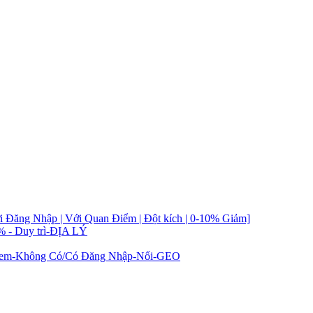
i Đăng Nhập | Với Quan Điểm | Đột kích | 0-10% Giảm]
% - Duy trì-ĐỊA LÝ
t Xem-Không Có/Có Đăng Nhập-Nổi-GEO