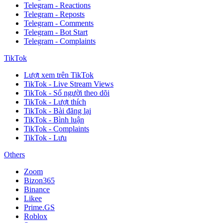
Telegram - Reactions
Telegram - Reposts
Telegram - Comments
Telegram - Bot Start
Telegram - Complaints
TikTok
Lượt xem trên TikTok
TikTok - Live Stream Views
TikTok - Số người theo dõi
TikTok - Lượt thích
TikTok - Bài đăng lại
TikTok - Bình luận
TikTok - Complaints
TikTok - Lưu
Others
Zoom
Bizon365
Binance
Likee
Prime.GS
Roblox