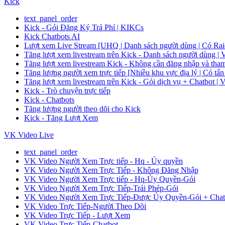
Kick
text_panel_order
Kick - Gói Đăng Ký Trả Phí | KIKCs
Kick Chatbots AI
Lượt xem Live Stream [UHQ | Danh sách người dùng | Có Raid
Tăng lượt xem livestream trên Kick - Danh sách người dù
Tăng lượt xem livestream Kick - Không cần đăng nhập và
Tăng lượng người xem trực tiếp [Nhiều khu vực địa lý |
Tăng lượt xem livestream trên Kick - Gói dịch vụ + Chat
Kick - Trò chuyện trực tiếp
Kick - Chatbots
Tăng lượng người theo dõi cho Kick
Kick - Tăng Lượt Xem
VK Video Live
text_panel_order
VK Video Người Xem Trực tiếp - Hq - Ủy quyền
VK Video Người Xem Trực Tiếp - Không Đăng Nhập
VK Video Người Xem Trực tiếp - Hq-Ủy Quyền-Gói
VK Video Người Xem Trực Tiếp-Trái Phép-Gói
VK Video Người Xem Trực Tiếp-Được Ủy Quyền-Gói + Chat
VK Video Trực Tiếp-Người Theo Dõi
VK Video Trực Tiếp - Lượt Xem
VK Video Trực Tiếp-Chatbot