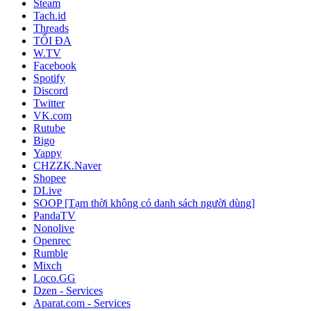
Steam
Tach.id
Threads
TỐI ĐA
W.TV
Facebook
Spotify
Discord
Twitter
VK.com
Rutube
Bigo
Yappy
CHZZK.Naver
Shopee
DLive
SOOP [Tạm thời không có danh sách người dùng]
PandaTV
Nonolive
Openrec
Rumble
Mixch
Loco.GG
Dzen - Services
Aparat.com - Services