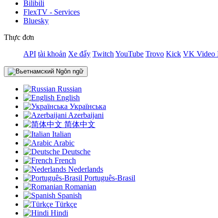
Bilibili
FlexTV - Services
Bluesky
Thực đơn
API
tài khoản
Xe đẩy
Twitch
YouTube
Trovo
Kick
VK Video 
Ngôn ngữ
Russian
English
Українська
Azerbaijani
简体中文
Italian
Arabic
Deutsche
French
Nederlands
Português-Brasil
Romanian
Spanish
Türkçe
Hindi