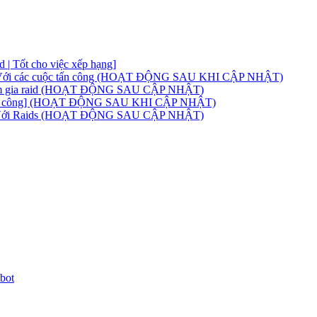
 | Tốt cho việc xếp hạng]
ng | Với các cuộc tấn công (HOẠT ĐỘNG SAU KHI CẬP NHẬT)
 tham gia raid (HOẠT ĐỘNG SAU CẬP NHẬT)
 Có tấn công] (HOẠT ĐỘNG SAU KHI CẬP NHẬT)
bot | Với Raids (HOẠT ĐỘNG SAU CẬP NHẬT)
bot