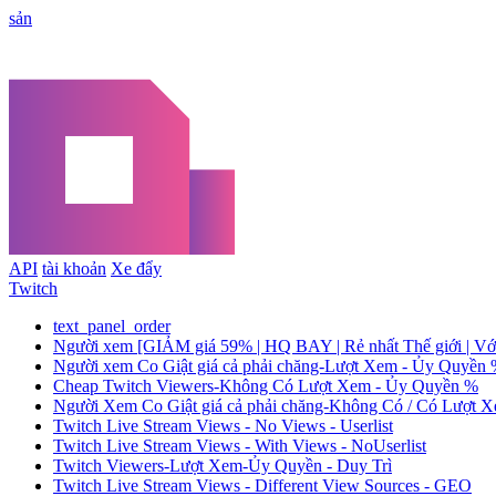
sản
API
tài khoản
Xe đẩy
Twitch
text_panel_order
Người xem [GIẢM giá 59% | HQ BAY | Rẻ nhất Thế giới | Vớ
Người xem Co Giật giá cả phải chăng-Lượt Xem - Ủy Quyền 
Cheap Twitch Viewers-Không Có Lượt Xem - Ủy Quyền %
Người Xem Co Giật giá cả phải chăng-Không Có / Có Lượ
Twitch Live Stream Views - No Views - Userlist
Twitch Live Stream Views - With Views - NoUserlist
Twitch Viewers-Lượt Xem-Ủy Quyền - Duy Trì
Twitch Live Stream Views - Different View Sources - GEO