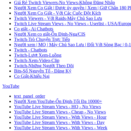
Giá Rẻ Twitch Viewers-No Views-Không Đăng Nhập
Người Xem Co Giật | Được ủy quyền | Xem | Giữ Chân 180 Ph
Người Xem Co Giật - Với Các Cuộc Đột Kích
Twitch Viewers - Với Raids-Máy Chủ Sao Lưu
Twitch Live Stream Views - No Views - Userlist - USA/Europ
Co giật - Ai Chatbots
Người Xem co giật-Ổn Định-Nga/CIS
Twitch-Trò Chuyện Trực Tiếp
Người xem | MQ | Máy Chủ Sao Lưu | Đối Với Sòng Bạc | 0-
Twitch - Chatbots
Twitch-Lượt Xem-Luồng
Twitch-Xem-Video-Clip
Twitch-Những Người Theo Dõi
Bits-Số Nguyên Tố - Đăng Ký
Co Giật-Khiếu Nại
YouTube
text_panel_order
Người Xem YouTube-Ổn Định-Tối Đa 10000+
YouTube Live Stream Views - HQ - No Views
YouTube Live Stream Views - Cheap - No Views
YouTube Live Stream Views - With Views - Hour
YouTube Live Stream Views - With Views - Day
YouTube Live Stream Views - With Views - Week