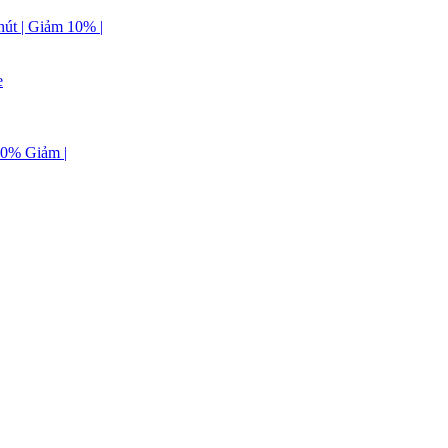
út | Giảm 10% |
e
10% Giảm |