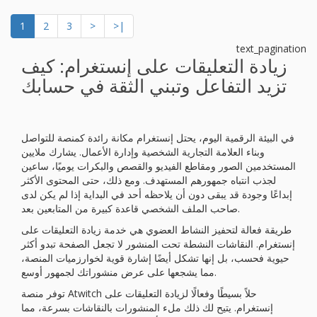
1
2
3
>
>|
text_pagination
زيادة التعليقات على إنستغرام: كيف
تزيد التفاعل وتبني الثقة في حسابك
في البيئة الرقمية اليوم، يحتل إنستغرام مكانة رائدة كمنصة للتواصل
وبناء العلامة التجارية الشخصية وإدارة الأعمال. يشارك ملايين
المستخدمين الصور ومقاطع الفيديو والقصص والبكرات يوميًا، ساعين
لجذب انتباه جمهورهم المستهدف. ومع ذلك، حتى المحتوى الأكثر
إبداعًا وجودة قد يبقى دون أن يلاحظه أحد في البداية إذا لم يكن لدى
صاحب الملف الشخصي قاعدة كبيرة من المتابعين بعد.
طريقة فعالة لتحفيز النشاط العضوي هي خدمة زيادة التعليقات على
إنستغرام. النقاشات النشطة تحت المنشور لا تجعل الصفحة تبدو أكثر
حيوية فحسب، بل إنها تشكل أيضًا إشارة قوية لخوارزميات المنصة،
مما يشجعها على عرض منشوراتك لجمهور أوسع.
توفر منصة Atwitch حلاً بسيطًا وفعالًا لزيادة التعليقات على
إنستغرام. يتيح لك ذلك ملء المنشورات بالنقاشات بسرعة، مما