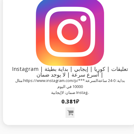
Instagram تعليقات | كوريا | إيجابي | بداية بطيئة |
أسرع سرعة | لا يوجد ضمان |
مثال:https://www.instagram.com/p/***بداية: 0-24 ساعةالسرعة:
10000 في اليوم
ضمان: لاإيجابية Instag..
0.381₽