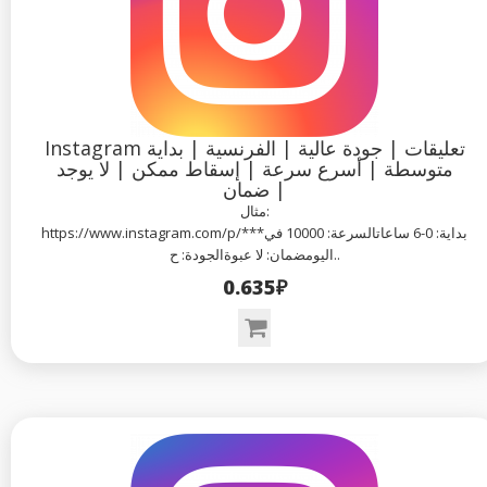
Instagram تعليقات | جودة عالية | الفرنسية | بداية
متوسطة | أسرع سرعة | إسقاط ممكن | لا يوجد
ضمان |
مثال:
https://www.instagram.com/p/***بداية: 0-6 ساعاتالسرعة: 10000 في
اليومضمان: لا عبوةالجودة: ح..
0.635₽