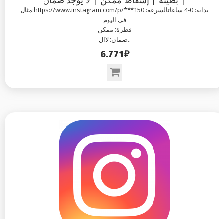
بطيئة | إسقاط ممكن | لا يوجد ضمان |
مثال:https://www.instagram.com/p/***بداية: 0-4 ساعاتالسرعة: 150
في اليوم
قطرة: ممكن
ضمان: لاال..
6.771₽