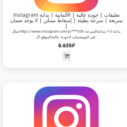
Instagram تعليقات | جودة عالية | الألمانية | بداية
سريعة | سرعة بطيئة | إسقاط ممكن | لا يوجد ضمان
|
مثال:https://www.instagram.com/p/***بداية: 0-1 ساعةالسرعة: 500
في اليومضمان: لاجودة: عاليةالموقع: أل..
0.635₽