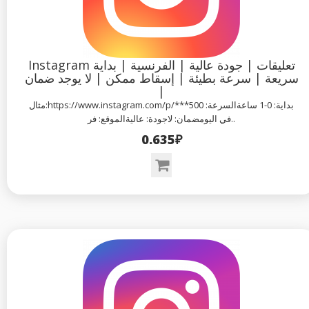
Instagram تعليقات | جودة عالية | الفرنسية | بداية
سريعة | سرعة بطيئة | إسقاط ممكن | لا يوجد ضمان
|
مثال:https://www.instagram.com/p/***بداية: 0-1 ساعةالسرعة: 500
في اليومضمان: لاجودة: عاليةالموقع: فر..
0.635₽