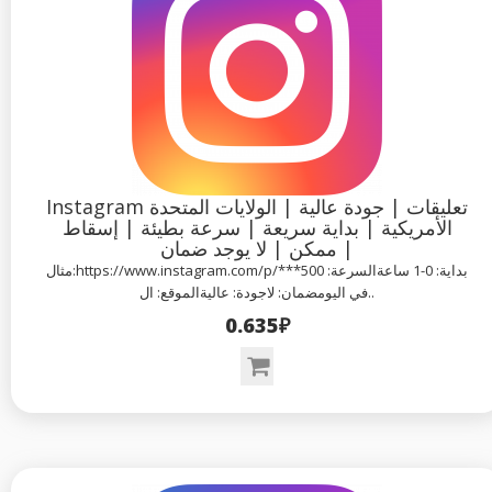
Instagram تعليقات | جودة عالية | الولايات المتحدة
الأمريكية | بداية سريعة | سرعة بطيئة | إسقاط
ممكن | لا يوجد ضمان |
مثال:https://www.instagram.com/p/***بداية: 0-1 ساعةالسرعة: 500
في اليومضمان: لاجودة: عاليةالموقع: ال..
0.635₽