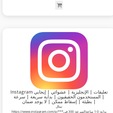
Instagram تعليقات | الإنجليزية | عشوائي | إيجابي
| المستخدمون الحقيقيون | بداية سريعة | سرعة
بطيئة | إسقاط ممكن | لا يوجد ضمان |
مثال:
https://www.instagram.com/p/***بداية: 0-1 ساعةالسرعة: 300 في