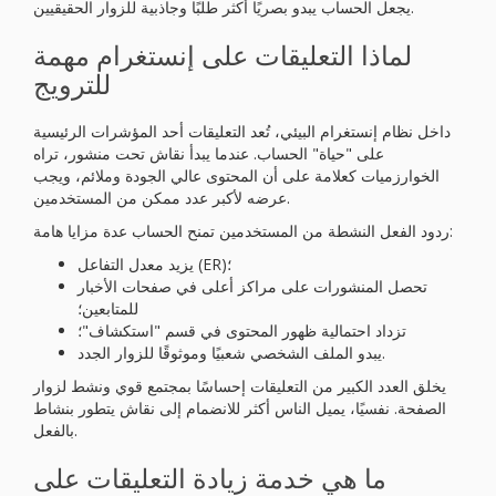
يجعل الحساب يبدو بصريًا أكثر طلبًا وجاذبية للزوار الحقيقيين.
لماذا التعليقات على إنستغرام مهمة
للترويج
داخل نظام إنستغرام البيئي، تُعد التعليقات أحد المؤشرات الرئيسية
على "حياة" الحساب. عندما يبدأ نقاش تحت منشور، تراه
الخوارزميات كعلامة على أن المحتوى عالي الجودة وملائم، ويجب
عرضه لأكبر عدد ممكن من المستخدمين.
ردود الفعل النشطة من المستخدمين تمنح الحساب عدة مزايا هامة:
يزيد معدل التفاعل (ER)؛
تحصل المنشورات على مراكز أعلى في صفحات الأخبار
للمتابعين؛
تزداد احتمالية ظهور المحتوى في قسم "استكشاف"؛
يبدو الملف الشخصي شعبيًا وموثوقًا للزوار الجدد.
يخلق العدد الكبير من التعليقات إحساسًا بمجتمع قوي ونشط لزوار
الصفحة. نفسيًا، يميل الناس أكثر للانضمام إلى نقاش يتطور بنشاط
بالفعل.
ما هي خدمة زيادة التعليقات على