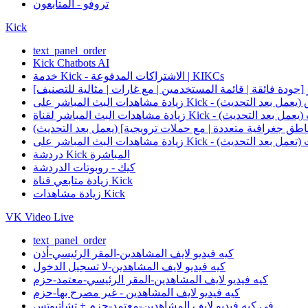
تروفو - المتابعون
Kick
text_panel_order
Kick Chatbots AI
خدمة Kick - الاشتراكات المدفوعة | KIKCs
جودة فائقة | قائمة المستخدمين | مع غارات | مثالية للتصنيف]
ليات الاختراق (يعمل بعد التحديث)
ميزة الغارات (يعمل بعد التحديث)
طق جغرافية متعددة | مع حملات ترويجية] (يعمل بعد التحديث)
 ميزة الغارات (تعمل بعد التحديث)
دردشة Kick المباشرة
كيك - روبوتات الدردشة
زيادة متابعي قناة Kick
زيادة مشاهدات Kick
VK Video Live
text_panel_order
كيه فيديو لايف المشاهدين-المقر الرئيسي-أذن
كيه فيديو لايف المشاهدين-لا تسجيل الدخول
كيه فيديو لايف المشاهدين-المقر الرئيسي-معتمد-حزم
كيه فيديو لايف المشاهدين - غير مصرح بها-حزم
في كيه فيديو لايف المشاهدين-معتمد-حزم + تشاتبوتس