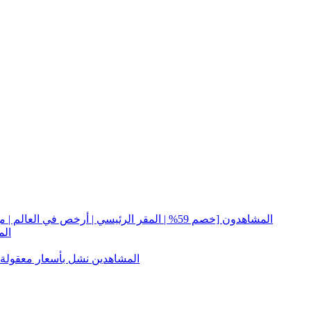
المشاهدون [خصم 59% | المقر الرئيسي | أرخص في العالم | مع تسجيل الدخول | مع وجهات النظر | الغارات | انخفاض 0-10٪ ]
الم
المشاهدين نشل بأسعار معقولة-ب