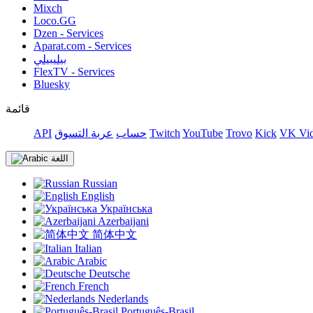
Mixch
Loco.GG
Dzen - Services
Aparat.com - Services
بيليبيلي
FlexTV - Services
Bluesky
قائمة
VK Vid
Kick
Trovo
YouTube
Twitch
حساب
عربة التسوق
API
اللغة
Russian
English
Українська
Azerbaijani
简体中文
Italian
Arabic
Deutsche
French
Nederlands
Português-Brasil