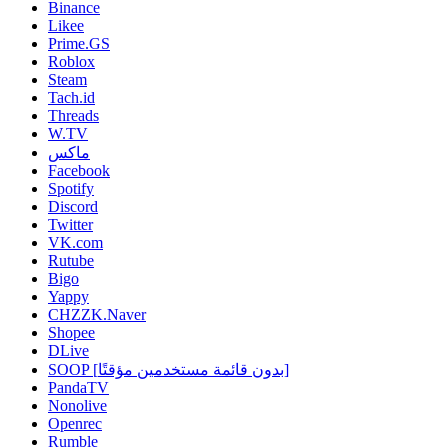
Binance
Likee
Prime.GS
Roblox
Steam
Tach.id
Threads
W.TV
ماكس
Facebook
Spotify
Discord
Twitter
VK.com
Rutube
Bigo
Yappy
CHZZK.Naver
Shopee
DLive
SOOP [بدون قائمة مستخدمين مؤقتًا]
PandaTV
Nonolive
Openrec
Rumble