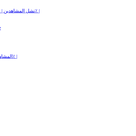
نشل المشاهدين | المأذون به | المشاهدات | الاحتفاظ لمدة 180 دقيقة | انخفاض 10٪ |
e
المشاهدون | مق | خادم النسخ الاحتياطي | للكازينوهات | انخفاض 0-10٪ |