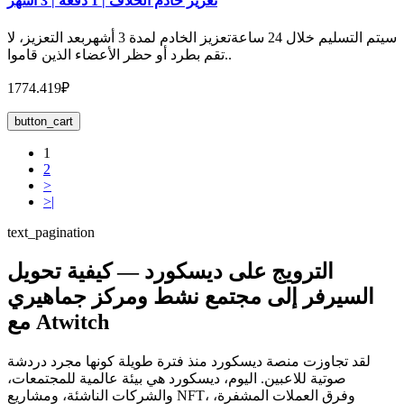
تعزيز خادم الخلاف | 1 دفعة | 3 اشهر
سيتم التسليم خلال 24 ساعةتعزيز الخادم لمدة 3 أشهربعد التعزيز، لا
تقم بطرد أو حظر الأعضاء الذين قاموا..
1774.419₽
button_cart
1
2
>
>|
text_pagination
الترويج على ديسكورد — كيفية تحويل
السيرفر إلى مجتمع نشط ومركز جماهيري
مع Atwitch
لقد تجاوزت منصة ديسكورد منذ فترة طويلة كونها مجرد دردشة
صوتية للاعبين. اليوم، ديسكورد هي بيئة عالمية للمجتمعات،
والشركات الناشئة، ومشاريع NFT، وفرق العملات المشفرة،