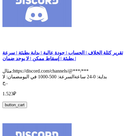
تقرير كتلة الخلاف | الحساب | جودة عالية | بداية بطيئة | سرعة
بطيئة | إسقاط ممكن | لا يوجد ضمان |
مثال:https://discord.com/channels/@***/***
بداية: 0-24 ساعةالسرعة: 500-1000 في اليومضمان: لا
ج..
1.523₽
button_cart