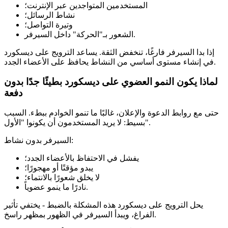
المستخدمين المتواجدين عبر الإنترنت؛
نشاط الرسائل؛
وتيرة التواصل؛
الشعور بـ"الحركة" داخل السيرفر.
إذا بدا السيرفر فارغًا، تنخفض الثقة. يساعد الترويج على ديسكورد
في إنشاء مستوى أساسي من النشاط يحافظ على الأعضاء الجدد.
لماذا يكون النمو العضوي على ديسكورد بطيئًا جدًا بدون
دفعة
حتى مع روابط الدعوة والإعلان، غالبًا ما تنمو الخوادم ببطء. السبب
بسيط: لا يريد المستخدمون أن يكونوا "الأول".
السيرفر بدون نشاط:
يفشل في الاحتفاظ بالأعضاء الجدد؛
يبدو مؤقتًا أو مهجورًا؛
لا يخلق شعورًا بالانتماء؛
نادرًا ما ينمو عضوياً.
يحل الترويج على ديسكورد هذه المشكلة بالضبط - يختفي تأثير
الفراغ، ويبدأ السيرفر في الظهور بمظهر راسخ.