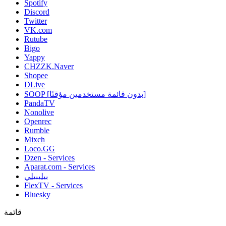
Spotify
Discord
Twitter
VK.com
Rutube
Bigo
Yappy
CHZZK.Naver
Shopee
DLive
SOOP [بدون قائمة مستخدمين مؤقتًا]
PandaTV
Nonolive
Openrec
Rumble
Mixch
Loco.GG
Dzen - Services
Aparat.com - Services
بيليبيلي
FlexTV - Services
Bluesky
قائمة