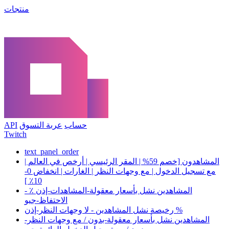
منتجات
حساب
عربة التسوق
API
Twitch
text_panel_order
المشاهدون [خصم 59% | المقر الرئيسي | أرخص في العالم |
مع تسجيل الدخول | مع وجهات النظر | الغارات | انخفاض 0-
10٪ ]
المشاهدين نشل بأسعار معقولة-المشاهدات-إذن ٪ -
الاحتفاظ-جيو
رخيصة نشل المشاهدين - لا وجهات النظر-إذن %
المشاهدين نشل بأسعار معقولة-بدون / مع وجهات النظر-