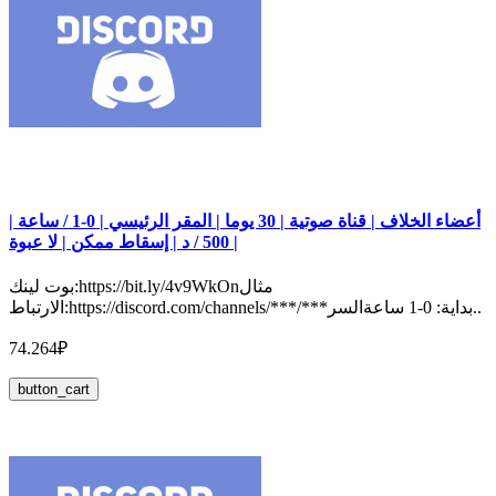
أعضاء الخلاف | قناة صوتية | 30 يوما | المقر الرئيسي | 0-1 / ساعة |
500 / د | إسقاط ممكن | لا عبوة |
بوت لينك:https://bit.ly/4v9WkOnمثال
الارتباط:https://discord.com/channels/***/***بداية: 0-1 ساعةالسر..
74.264₽
button_cart