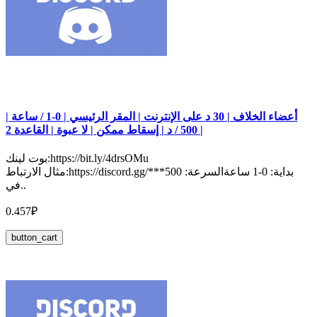
أعضاء الخلاف | 30 د على الإنترنت | المقر الرئيسي | 0-1 / ساعة |
500 / د | إسقاط ممكن | لا عبوة | القاعدة 2 |
بوت لينك:https://bit.ly/4drsOMu
مثال الارتباط:https://discord.gg/***بداية: 0-1 ساعةالسرعة: 500
في..
0.457₽
button_cart