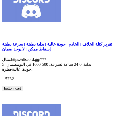
تقرير كتلة الخلاف | الخادم | جودة عالية | بداية بطيئة | سرعة بطيئة
| إسقاط ممكن | لا يوجد ضمان |
مثال:https://discord.gg/***
بداية: 0-24 ساعةالسرعة: 500-1000 في اليومضمان: لا
جودة: عاليةقطرة:..
1.523₽
button_cart