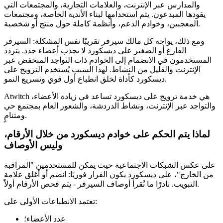
والمدارس عبر الإنترنت، والعلامات التجارية، والمجتمعات التي
يقودها المبدعون. يتم استخدامها لبناء الأندية الخاصة، ومجتمعات
المعجبين، وخوادم الدعم، وأنظمة كاملة حول منتج أو شخصية.
ومع ذلك، يواجه كل مالك سيرفر تقريبًا نفس المشكلة: السيرفر
الفارغ أو الصغير على ديسكورد لا يجذب أعضاء جدد. يتردد
المستخدمون في الانضمام إلى الخوادم ذات التواجد المنخفض عبر
الإنترنت والقليل من النشاط. لهذا السبب يُستخدم الترويج على
ديسكورد كأداة لخلق انطباع أول قوي وتسريع النمو.
Atwitch هي خدمة ترويج على ديسكورد تساعد في زيادة الأعضاء،
والتواجد عبر الإنترنت، ونشاط الدردشة، والشعور العام بمجتمع حي
ومتنامٍ.
لماذا يتم الحكم على خوادم ديسكورد من خلال الأرقام،
وليس الأوصاف
على عكس الشبكات الاجتماعية حيث يمكن للمستخدمين "المراقبة
من الخارج"، على ديسكورد يكون القرار فوريًا: انضم أو أغلق علامة
التبويب. نادرًا ما تُقرأ أوصاف السيرفر - يتم فحص الأرقام أولاً.
تعتمد الانطباعات الأولى على:
عدد الأعضاء؛