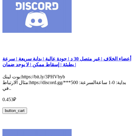
أعضاء الخلاف | غير متصل 30 د | جودة عالية | بداية سريعة | سرعة
بطيئة | إسقاط ممكن | لا يوجد ضمان |
بوت لينك:https://bit.ly/3PHVbyb
مثال الارتباط:https://discord.gg/***بداية: 0-1 ساعةالسرعة: 500
في..
0.453₽
button_cart