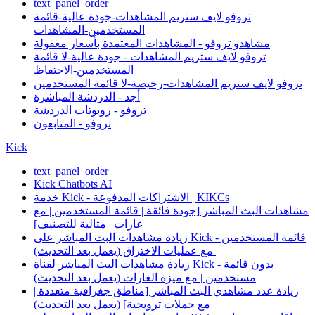
text_panel_order
تروفو لايف ستريم المشاهدات-جودة عالية-قائمة
المستخدمين-المشاهدات
مشاهدو تروفو - المشاهدات المعتمدة بأسعار معقولة
تروفو لايف ستريم المشاهدات - جودة عالية-لا قائمة
المستخدمين-الاحتفاظ
تروفو لايف ستريم المشاهدات-رخيصة-لا قائمة المستخدمين
أجد - الدردشة المباشرة
تروفو - روبوتات الدردشة
تروفو - المتابعون
Kick
text_panel_order
Kick Chatbots AI
خدمة Kick - الاشتراكات المدفوعة | KIKCs
مشاهدات البث المباشر [جودة فائقة | قائمة المستخدمين | مع
غارات | مثالية للتصنيف]
زيادة مشاهدات البث المباشر على Kick - قائمة المستخدمين
| مع عمليات الاختراق (يعمل بعد التحديث)
زيادة مشاهدات البث المباشر لقناة Kick - بدون قائمة
مستخدمين | مع ميزة الغارات (يعمل بعد التحديث)
زيادة عدد مشاهدي البث المباشر [مناطق جغرافية متعددة |
مع حملات ترويجية] (يعمل بعد التحديث)