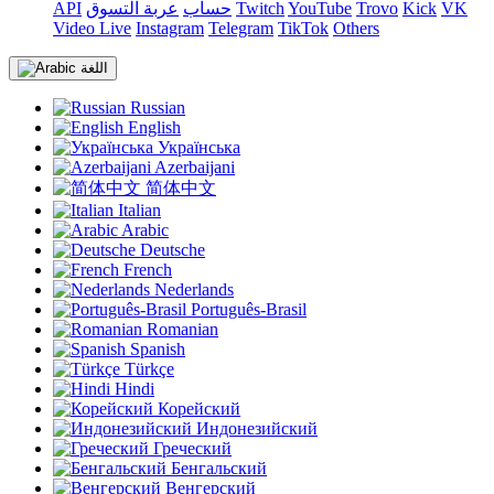
VK
Kick
Trovo
YouTube
Twitch
حساب
عربة التسوق
API
Video Live
Instagram
Telegram
TikTok
Others
اللغة
Russian
English
Українська
Azerbaijani
简体中文
Italian
Arabic
Deutsche
French
Nederlands
Português-Brasil
Romanian
Spanish
Türkçe
Hindi
Корейский
Индонезийский
Греческий
Бенгальский
Венгерский