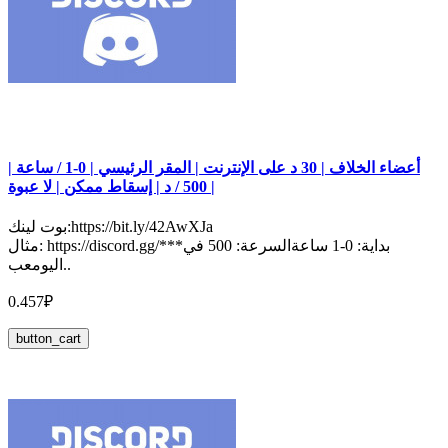
أعضاء الخلاف | 30 د على الإنترنت | المقر الرئيسي | 0-1 / ساعة |
500 / د | إسقاط ممكن | لا عبوة |
بوت لينك:https://bit.ly/42AwXJa
مثال: https://discord.gg/***بداية: 0-1 ساعةالسرعة: 500 في
اليومعب..
0.457₽
button_cart