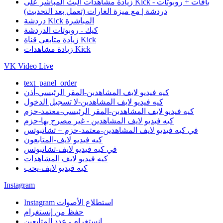
زيادة مشاهدات البث المباشر على Kick - باقات + روبوتات
دردشة | مع ميزة الغارات (تعمل بعد التحديث)
دردشة Kick المباشرة
كيك - روبوتات الدردشة
زيادة متابعي قناة Kick
زيادة مشاهدات Kick
VK Video Live
text_panel_order
كيه فيديو لايف المشاهدين-المقر الرئيسي-أذن
كيه فيديو لايف المشاهدين-لا تسجيل الدخول
كيه فيديو لايف المشاهدين-المقر الرئيسي-معتمد-حزم
كيه فيديو لايف المشاهدين - غير مصرح بها-حزم
في كيه فيديو لايف المشاهدين-معتمد-حزم + تشاتبوتس
كيه فيديو لايف-المتابعون
في كيه فيديو لايف-تشاتبوتس
كيه فيديو لايف المشاهدات
كيه فيديو لايف-يحب
Instagram
Instagram استطلاع الأصوات
حفظ من إنستغرام
إنستغرام - عدد المتابعين