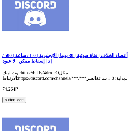
أعضاء الخلاف | قناة صوتية | 30 يوما | الإنجليزية | 0-1 / ساعة | 500 /
د | إسقاط ممكن | لا عبوة |
بوت لينك:https://bit.ly/4drrqcOمثال
الارتباط:https://discord.com/channels/***/***بداية: 0-1 ساعةالسر..
74.264₽
button_cart