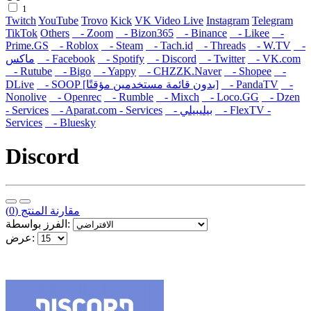
1
Twitch
YouTube
Trovo
Kick
VK Video Live
Instagram
Telegram
TikTok
Others
- Zoom
- Bizon365
- Binance
- Likee
-
Prime.GS
- Roblox
- Steam
- Tach.id
- Threads
- W.TV
-
- VK.com
- Twitter
- Discord
- Spotify
- Facebook
ماكس
- Rutube
- Bigo
- Yappy
- CHZZK.Naver
- Shopee
-
-
- PandaTV
- SOOP [بدون قائمة مستخدمين مؤقتًا]
DLive
Nonolive
- Openrec
- Rumble
- Mixch
- Loco.GG
- Dzen
- FlexTV -
- بيليبيلي
- Aparat.com - Services
- Services
Services
- Bluesky
Discord
مقارنة المنتج (0)
الفرز بواسطة:
عرض: