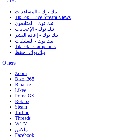
TikTok
تيك توك - المشاهدات
TikTok - Live Stream Views
تيك توك - المتابعون
تيك توك - الإعجابات
تيك توك - إعادة النشر
تيك توك - التعليقات
TikTok - Complaints
تيك توك - حفظ
Others
Zoom
Bizon365
Binance
Likee
Prime.GS
Roblox
Steam
Tach.id
Threads
W.TV
ماكس
Facebook