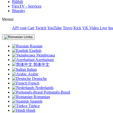
Bilibili
FlexTV - Services
Bluesky
Meniul
API
cont
Cart
Twitch
YouTube
Trovo
Kick
VK Video Live
In
Limba
Russian
English
Українська
Azerbaijani
简体中文
Italian
Arabic
Deutsche
French
Nederlands
Português-Brasil
Romanian
Spanish
Türkçe
Hindi