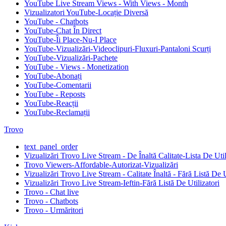
YouTube Live Stream Views - With Views - Month
Vizualizatori YouTube-Locație Diversă
YouTube - Chatbots
YouTube-Chat În Direct
YouTube-Îi Place-Nu-I Place
YouTube-Vizualizări-Videoclipuri-Fluxuri-Pantaloni Scurți
YouTube-Vizualizări-Pachete
YouTube - Views - Monetization
YouTube-Abonați
YouTube-Comentarii
YouTube - Reposts
YouTube-Reacții
YouTube-Reclamații
Trovo
text_panel_order
Vizualizări Trovo Live Stream - De Înaltă Calitate-Lista De Util
Trovo Viewers-Affordable-Autorizat-Vizualizări
Vizualizări Trovo Live Stream - Calitate Înaltă - Fără Listă De U
Vizualizări Trovo Live Stream-Ieftin-Fără Listă De Utilizatori
Trovo - Chat live
Trovo - Chatbots
Trovo - Urmăritori