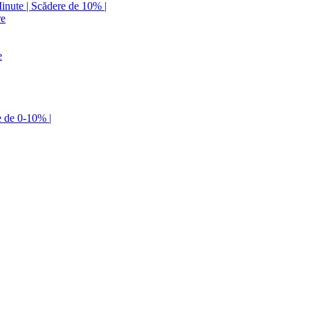
Minute | Scădere de 10% |
re
e
e de 0-10% |