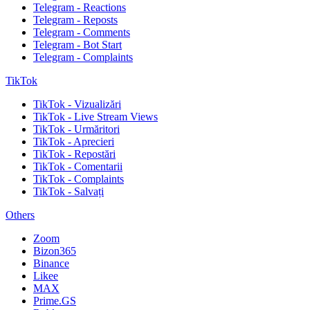
Telegram - Reactions
Telegram - Reposts
Telegram - Comments
Telegram - Bot Start
Telegram - Complaints
TikTok
TikTok - Vizualizări
TikTok - Live Stream Views
TikTok - Urmăritori
TikTok - Aprecieri
TikTok - Repostări
TikTok - Comentarii
TikTok - Complaints
TikTok - Salvați
Others
Zoom
Bizon365
Binance
Likee
MAX
Prime.GS