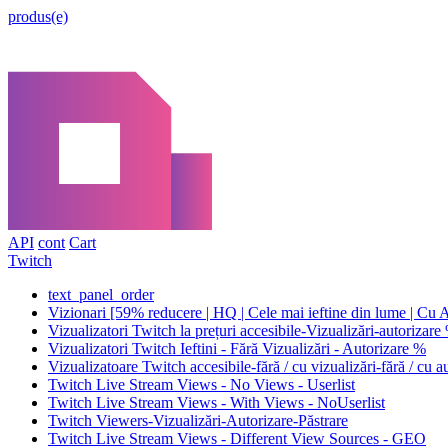
produs(e)
API
cont
Cart
Twitch
text_panel_order
Vizionari [59% reducere | HQ | Cele mai ieftine din lume | Cu A
Vizualizatori Twitch la prețuri accesibile-Vizualizări-autorizar
Vizualizatori Twitch Ieftini - Fără Vizualizări - Autorizare %
Vizualizatoare Twitch accesibile-fără / cu vizualizări-fără / cu 
Twitch Live Stream Views - No Views - Userlist
Twitch Live Stream Views - With Views - NoUserlist
Twitch Viewers-Vizualizări-Autorizare-Păstrare
Twitch Live Stream Views - Different View Sources - GEO