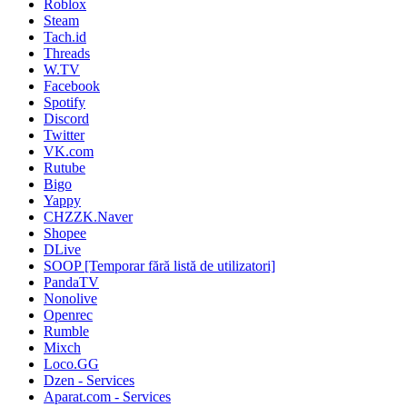
Roblox
Steam
Tach.id
Threads
W.TV
Facebook
Spotify
Discord
Twitter
VK.com
Rutube
Bigo
Yappy
CHZZK.Naver
Shopee
DLive
SOOP [Temporar fără listă de utilizatori]
PandaTV
Nonolive
Openrec
Rumble
Mixch
Loco.GG
Dzen - Services
Aparat.com - Services