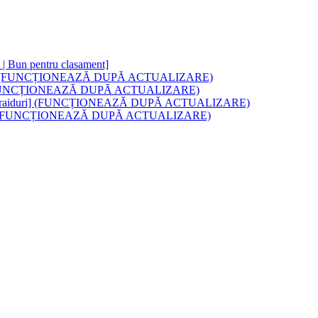
ri | Bun pentru clasament]
 Cu raiduri (FUNCȚIONEAZĂ DUPĂ ACTUALIZARE)
aid-uri (FUNCȚIONEAZĂ DUPĂ ACTUALIZARE)
fice | Cu raiduri] (FUNCȚIONEAZĂ DUPĂ ACTUALIZARE)
Cu Raids (FUNCȚIONEAZĂ DUPĂ ACTUALIZARE)