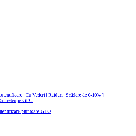
utentificare | Cu Vederi | Raiduri | Scădere de 0-10% ]
e % - retenție-GEO
autentificare-plutitoare-GEO