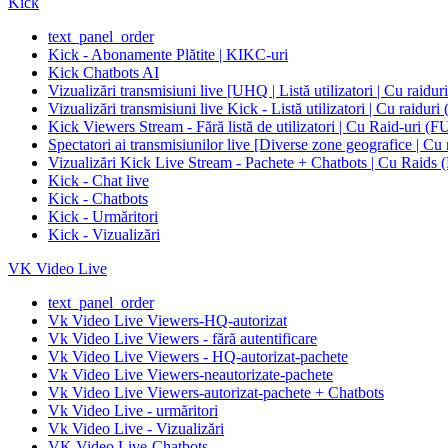
Kick
text_panel_order
Kick - Abonamente Plătite | KIKC-uri
Kick Chatbots AI
Vizualizări transmisiuni live [UHQ | Listă utilizatori | Cu raidu
Vizualizări transmisiuni live Kick - Listă utilizatori |
Kick Viewers Stream - Fără listă de utilizatori | Cu R
Spectatori ai transmisiunilor live [Diverse zone geogra
Vizualizări Kick Live Stream - Pachete + Chatbots | 
Kick - Chat live
Kick - Chatbots
Kick - Urmăritori
Kick - Vizualizări
VK Video Live
text_panel_order
Vk Video Live Viewers-HQ-autorizat
Vk Video Live Viewers - fără autentificare
Vk Video Live Viewers - HQ-autorizat-pachete
Vk Video Live Viewers-neautorizate-pachete
Vk Video Live Viewers-autorizat-pachete + Chatbots
Vk Video Live - urmăritori
Vk Video Live - Vizualizări
VK Video Live-Chatbots