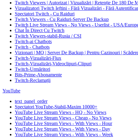
Twitch Viewers | Autorizat | Vizualizări | Retenție De 180 De 
Vizualizatori Twitch Ieftini - Fără Vizualizări - Fără Autentifica
Spectatori Twitch - Cu Raiduri
Twitch Viewers - Cu Raiduri-Server De Backup
Twitch Live Stream Views - No Views - Userlist - USA/Europ
Chat În Direct Cu Twitch
Twitch Viewers-stabil-Rusia / CSI
Twitch-ai Chatbots
Twitch - Chatbots
Vizionari | MQ | Server De Backup | Pentru Cazinouri | Scăder
Twitch-Vizualizări-Flux
Twitch-Vizualizări-Videoclipuri-Clipuri
Twitch-Urmăritori
Bits-Prime-Abonamente
Twitch-Reclamații
YouTube
text_panel_order
Spectatori YouTube-Stabil-Maxim 10000+
YouTube Live Stream Views - HQ - No Views
YouTube Live Stream Views - Cheap - No Views
YouTube Live Stream Views - With Views - Hour
YouTube Live Stream Views - With Views - Day
YouTube Live Stream Views - With Views - Week