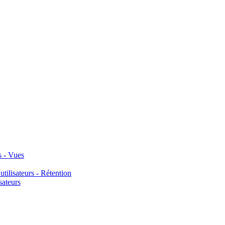
s - Vues
tilisateurs - Rétention
sateurs