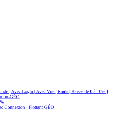
e | Avec Login | Avec Vue | Raids | Baisse de 0 à 10% ]
ention-GÉO
 %
vec Connexion - Flottant-GÉO