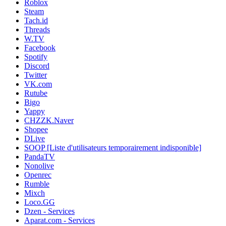
Roblox
Steam
Tach.id
Threads
W.TV
Facebook
Spotify
Discord
Twitter
VK.com
Rutube
Bigo
Yappy
CHZZK.Naver
Shopee
DLive
SOOP [Liste d'utilisateurs temporairement indisponible]
PandaTV
Nonolive
Openrec
Rumble
Mixch
Loco.GG
Dzen - Services
Aparat.com - Services