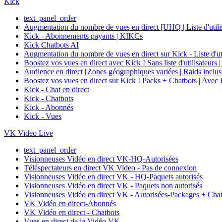
Kick
text_panel_order
Augmentation du nombre de vues en direct [UHQ | Liste d'utilisa
Kick - Abonnements payants | KIKCs
Kick Chatbots AI
Augmentation du nombre de vues en direct sur Kick - List
Boostez vos vues en direct avec Kick ! Sans liste d'utili
Audience en direct [Zones géographiques variées | Raid
Boostez vos vues en direct sur Kick ! Packs + Chatbots
Kick - Chat en direct
Kick - Chatbots
Kick - Abonnés
Kick - Vues
VK Video Live
text_panel_order
Visionneuses Vidéo en direct VK-HQ-Autorisées
Téléspectateurs en direct VK Video - Pas de connexion
Visionneuses Vidéo en direct VK - HQ-Paquets autorisés
Visionneuses Vidéo en direct VK - Paquets non autorisés
Visionneuses Vidéo en direct VK - Autorisées-Packages + Cha
VK Vidéo en direct-Abonnés
VK Vidéo en direct - Chatbots
Vues en direct de la Vidéo VK