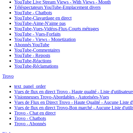
YouTube Live Stream Views - With Views - Month
Téléspectateurs YouTube-Emplacement divers
YouTube - Chatbots
YouTube-Clavardage en direct
YouTube-Aime-N'aime pas
YouTube-Vues-Vidéos-Flux-Courts métrages
YouTube - Vues-Forfaits
YouTube - Views - Monetization
Abonnés YouTube
YouTube-Commentaires
YouTube - Reposts
YouTube-Réactions
YouTube-Réclamations
Trovo
text_panel_order
Vues de flux en direct Trovo - Haute qualité - Liste d'utilisateur
Visionneuses Trovo-Abordables - Autorisées-Vues
Vues de Flux en Direct Trovo - Haute Qualité - Aucune Liste d'u
Vues de flux en direct Trovo-Bon marché - Aucune Liste d'utili
Trovo - Chat en direct
Trovo - Chatbots
Trovo - Abonnés