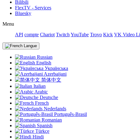
Bilibili
FlexTV - Services
Bluesky
Menu
API
compte
Chariot
Twitch
YouTube
Trovo
Kick
VK Video L
Langue
Russian
English
Українська
Azerbaijani
简体中文
Italian
Arabic
Deutsche
French
Nederlands
Português-Brasil
Romanian
Spanish
Türkçe
Hindi