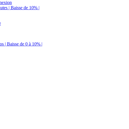
nnexion
utes | Baisse de 10% |
e
s | Baisse de 0 à 10% |