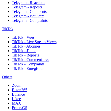
Telegram - Reactions
Telegram - Reposts
Telegram - Comments
Telegram - Bot Start
Telegram - Complaints
TikTok
TikTok - Vues
TikTok - Live Stream Views
TikTok - Abonnés
TikTok - J'aime
TikTok - Reposts
TikTok - Commentaires
TikTok - Complaints
TikTok - Enregistrer
Others
Zoom
Bizon365
Binance
Likee
MAX
Prime.GS