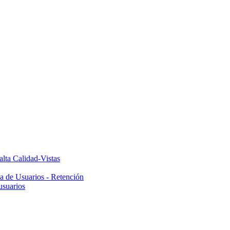
alta Calidad-Vistas
ta de Usuarios - Retención
usuarios