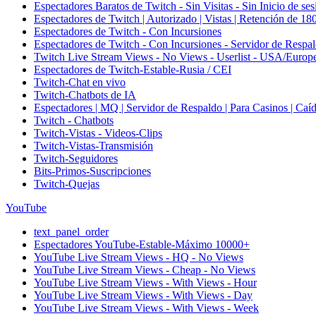
Espectadores Baratos de Twitch - Sin Visitas - Sin Inicio de ses
Espectadores de Twitch | Autorizado | Vistas | Retención de 18
Espectadores de Twitch - Con Incursiones
Espectadores de Twitch - Con Incursiones - Servidor de Respa
Twitch Live Stream Views - No Views - Userlist - USA/Europ
Espectadores de Twitch-Estable-Rusia / CEI
Twitch-Chat en vivo
Twitch-Chatbots de IA
Espectadores | MQ | Servidor de Respaldo | Para Casinos | Caí
Twitch - Chatbots
Twitch-Vistas - Videos-Clips
Twitch-Vistas-Transmisión
Twitch-Seguidores
Bits-Primos-Suscripciones
Twitch-Quejas
YouTube
text_panel_order
Espectadores YouTube-Estable-Máximo 10000+
YouTube Live Stream Views - HQ - No Views
YouTube Live Stream Views - Cheap - No Views
YouTube Live Stream Views - With Views - Hour
YouTube Live Stream Views - With Views - Day
YouTube Live Stream Views - With Views - Week