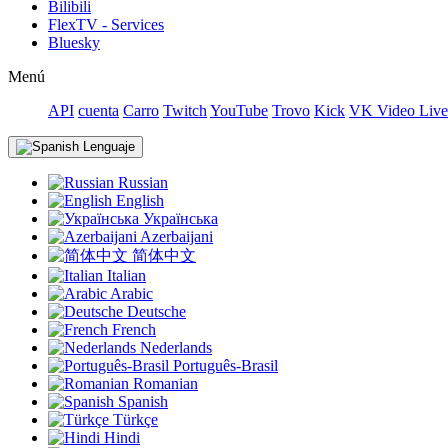
Bilibili
FlexTV - Services
Bluesky
Menú
API
cuenta
Carro
Twitch
YouTube
Trovo
Kick
VK Video Live
Lenguaje
Russian
English
Українська
Azerbaijani
简体中文
Italian
Arabic
Deutsche
French
Nederlands
Português-Brasil
Romanian
Spanish
Türkçe
Hindi