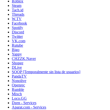
Roblox
Steam
Tach.id
Threads
W.TV
Facebook
Spotify
Discord
Twitter
VK.com
Rutube
Bigo
Yappy
CHZZK.Naver
Shopee
DLive
SOOP [Temporalmente sin lista de usuarios]
PandaTV
Nonolive
Openrec
Rumble
Mixch
Loco.GG
Dzen - Services
Aparat.com - Services