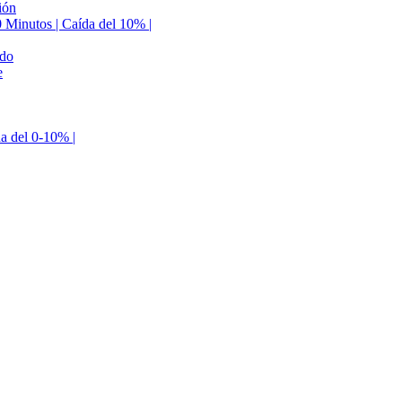
ión
0 Minutos | Caída del 10% |
ldo
e
da del 0-10% |