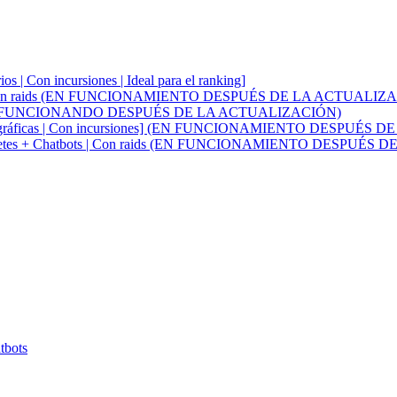
os | Con incursiones | Ideal para el ranking]
uarios | Con raids (EN FUNCIONAMIENTO DESPUÉS DE LA ACTUALIZ
 Con raids (FUNCIONANDO DESPUÉS DE LA ACTUALIZACIÓN)
ones geográficas | Con incursiones] (EN FUNCIONAMIENTO DESPU
vo - Paquetes + Chatbots | Con raids (EN FUNCIONAMIENTO DESPU
tbots