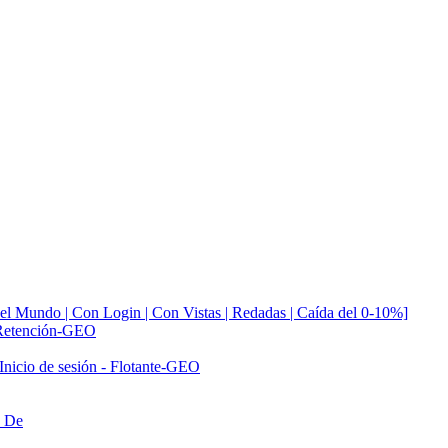
 Mundo | Con Login | Con Vistas | Redadas | Caída del 0-10%]
n-Retención-GEO
Inicio de sesión - Flotante-GEO
n De