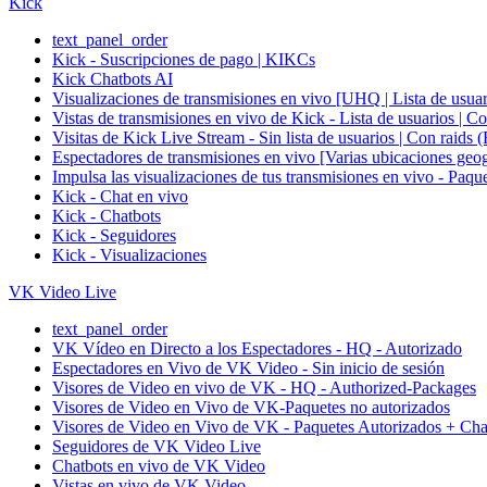
Kick
text_panel_order
Kick - Suscripciones de pago | KIKCs
Kick Chatbots AI
Visualizaciones de transmisiones en vivo [UHQ | Lista de usuari
Vistas de transmisiones en vivo de Kick - Lista de us
Visitas de Kick Live Stream - Sin lista de usuarios |
Espectadores de transmisiones en vivo [Varias ubicaci
Impulsa las visualizaciones de tus transmisiones en vi
Kick - Chat en vivo
Kick - Chatbots
Kick - Seguidores
Kick - Visualizaciones
VK Video Live
text_panel_order
VK Vídeo en Directo a los Espectadores - HQ - Autorizado
Espectadores en Vivo de VK Video - Sin inicio de sesión
Visores de Video en vivo de VK - HQ - Authorized-Packages
Visores de Video en Vivo de VK-Paquetes no autorizados
Visores de Video en Vivo de VK - Paquetes Autorizados + Cha
Seguidores de VK Video Live
Chatbots en vivo de VK Video
Vistas en vivo de VK Video