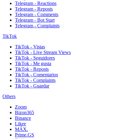
Telegram - Reactions
Telegram - Reposts
Telegram - Comments
Telegram - Bot Start
Telegram - Complaints
TikTok
TikTok - Vistas
TikTok - Live Stream Views
TikTok - Seguidores
TikTok - Me gusta
TikTok - Reposts
TikTok - Comentarios
TikTok - Complaints
TikTok - Guardar
Others
Zoom
Bizon365
Binance
Likee
MÁX.
Prime.GS