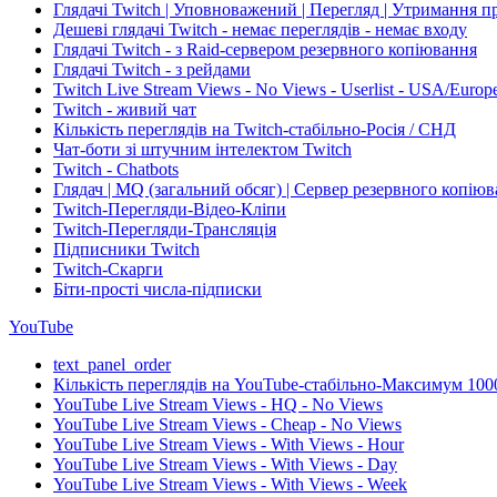
Глядачі Twitch | Уповноважений | Перегляд | Утримання п
Дешеві глядачі Twitch - немає переглядів - немає входу
Глядачі Twitch - з Raid-сервером резервного копіювання
Глядачі Twitch - з рейдами
Twitch Live Stream Views - No Views - Userlist - USA/Europ
Twitch - живий чат
Кількість переглядів на Twitch-стабільно-Росія / СНД
Чат-боти зі штучним інтелектом Twitch
Twitch - Chatbots
Глядач | MQ (загальний обсяг) | Сервер резервного копіюв
Twitch-Перегляди-Відео-Кліпи
Twitch-Перегляди-Трансляція
Підписники Twitch
Twitch-Скарги
Біти-прості числа-підписки
YouTube
text_panel_order
Кількість переглядів на YouTube-стабільно-Максимум 100
YouTube Live Stream Views - HQ - No Views
YouTube Live Stream Views - Cheap - No Views
YouTube Live Stream Views - With Views - Hour
YouTube Live Stream Views - With Views - Day
YouTube Live Stream Views - With Views - Week