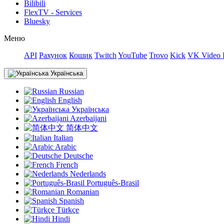
Bilibili
FlexTV - Services
Bluesky
Меню
API
Рахунок
Кошик
Twitch
YouTube
Trovo
Kick
VK Video 
Українська
Russian
English
Українська
Azerbaijani
简体中文
Italian
Arabic
Deutsche
French
Nederlands
Português-Brasil
Romanian
Spanish
Türkçe
Hindi