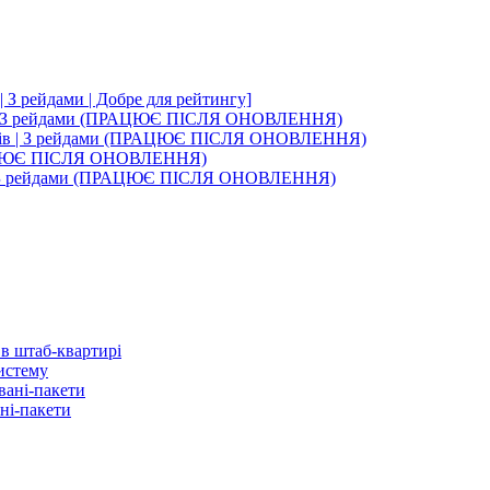
| З рейдами | Добре для рейтингу]
чів | З рейдами (ПРАЦЮЄ ПІСЛЯ ОНОВЛЕННЯ)
тувачів | З рейдами (ПРАЦЮЄ ПІСЛЯ ОНОВЛЕННЯ)
(ПРАЦЮЄ ПІСЛЯ ОНОВЛЕННЯ)
ти | З рейдами (ПРАЦЮЄ ПІСЛЯ ОНОВЛЕННЯ)
в штаб-квартирі
истему
вані-пакети
ні-пакети