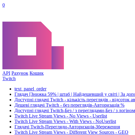
0
API
Рахунок
Кошик
Twitch
text_panel_order
Глядач [Знижка 59% | штаб | Найдешевший у світі | За до
Доступні глядачі Twitch - кількість переглядів - відсоток
Дешеві глядачі Twitch - без переглядів-Авторизація %
Доступні глядачі Twitch-Без / з переглядами-Без / з логі
Twitch Live Stream Views - No Views - Userlist
Twitch Live Stream Views - With Views - NoUserlist
Глядачі Twitch-Перегляди-Авторизація-Збереження
Twitch Live Stream Views - Different View Sources - GEO