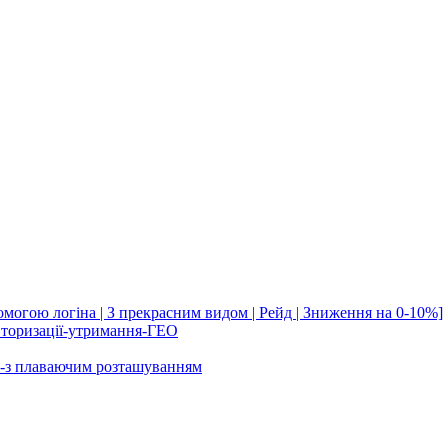
помогою логіна | З прекрасним видом | Рейд | Зниження на 0-10%]
 авторизації-утримання-ГЕО
ном-з плаваючим розташуванням