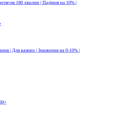
ротягом 180 хвилин | Падіння на 10% |
e
ання | Для казино | Зниження на 0-10% |
00+