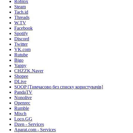
Roblox
Steam
Tach.id
Threads
W.TV
Facebook
Spotify
Discord
Twitter
VK.com
Rutube
Bigo
Yappy
CHZZK.Naver
Shopee
DLive
SOOP [Тимчасово без списку користувачів]
PandaTV
Nonolive
Openrec
Rumble
Mixch
Loco.GG
Dzen - Services
Aparat.com - Services