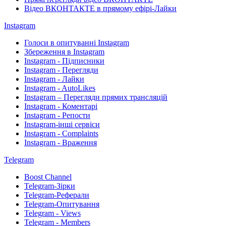
Відео ВКОНТАКТЕ в прямому ефірі-Лайки
Instagram
Голоси в опитуванні Instagram
Збереження в Instagram
Instagram - Підписники
Instagram - Перегляди
Instagram - Лайки
Instagram - AutoLikes
Instagram – Перегляди прямих трансляцій
Instagram - Коментарі
Instagram - Репости
Instagram-інші сервіси
Instagram - Complaints
Instagram - Враження
Telegram
Boost Channel
Telegram-Зірки
Telegram-Реферали
Telegram-Опитування
Telegram - Views
Telegram - Members