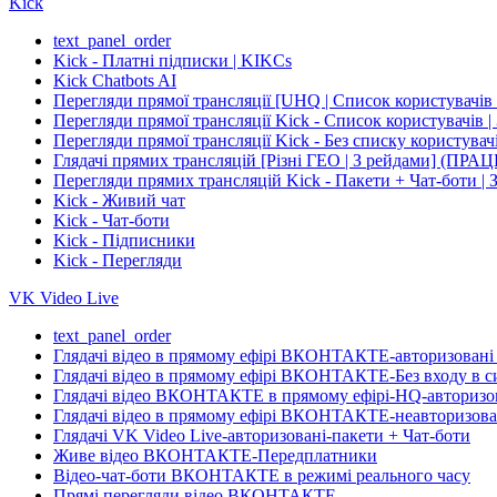
Kick
text_panel_order
Kick - Платні підписки | KIKCs
Kick Chatbots AI
Перегляди прямої трансляції [UHQ | Список користувачів 
Перегляди прямої трансляції Kick - Список користува
Перегляди прямої трансляції Kick - Без списку корис
Глядачі прямих трансляцій [Різні ГЕО | З рейдами] 
Перегляди прямих трансляцій Kick - Пакети + Чат-бо
Kick - Живий чат
Kick - Чат-боти
Kick - Підписники
Kick - Перегляди
VK Video Live
text_panel_order
Глядачі відео в прямому ефірі ВКОНТАКТЕ-авторизовані 
Глядачі відео в прямому ефірі ВКОНТАКТЕ-Без входу в с
Глядачі відео ВКОНТАКТЕ в прямому ефірі-HQ-авторизо
Глядачі відео в прямому ефірі ВКОНТАКТЕ-неавторизова
Глядачі VK Video Live-авторизовані-пакети + Чат-боти
Живе відео ВКОНТАКТЕ-Передплатники
Відео-чат-боти ВКОНТАКТЕ в режимі реального часу
Прямі перегляди відео ВКОНТАКТЕ