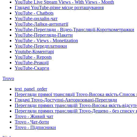
YouTube Live Stream Views - With Views - Month
Глядачі YouTube-різне місце розташування
YouTube - Chatbots
YouTube-онлайн-чат
YouTube-Лайки-антипатії
YouTube-Перегляди - Відео-Трансляції-Короткометражки
YouTube-Перегляди-Пакети
YouTube - Views - Monetization
YouTube-Передплатники
Youtube-Коментарі
YouTube - Reposts
YouTube-Реакції
YouTube-Скарги
Trovo
text_panel_order
Перегляди прямої трансляції Trovo-Висока якість-Список 
Глядачі Trovo-Доступні-Авторизовані-Перегляди
Перегляди прямих трансляцій Trovo-Висока якість-відсут
Перегляди прямих трансляцій Trovo-Дешево - без списку 
Trovo - Живий чат
Trovo - Чат-боти
Trovo - Підписники