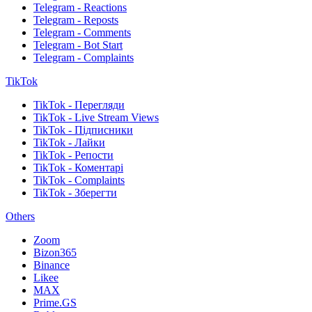
Telegram - Reactions
Telegram - Reposts
Telegram - Comments
Telegram - Bot Start
Telegram - Complaints
TikTok
TikTok - Перегляди
TikTok - Live Stream Views
TikTok - Підписники
TikTok - Лайки
TikTok - Репости
TikTok - Коментарі
TikTok - Complaints
TikTok - Зберегти
Others
Zoom
Bizon365
Binance
Likee
MAX
Prime.GS