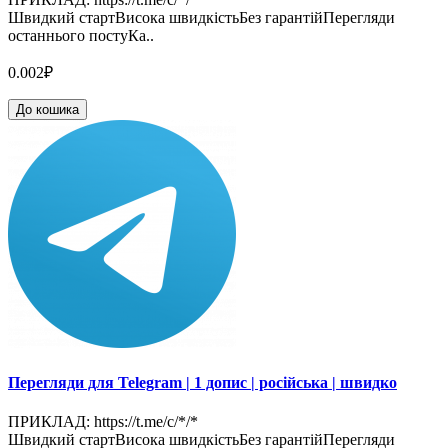
Швидкий стартВисока швидкістьБез гарантійПерегляди
останнього постуКа..
0.002₽
До кошика
Перегляди для Telegram | 1 допис | російська | швидко
ПРИКЛАД: https://t.me/c/*/*
Швидкий стартВисока швидкістьБез гарантійПерегляди