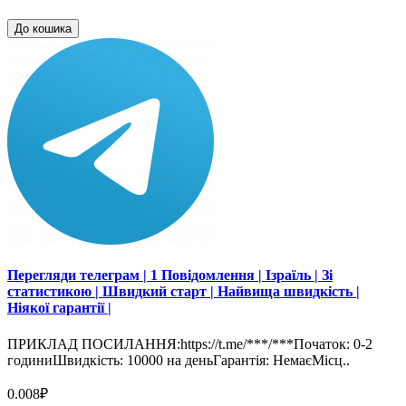
До кошика
Перегляди телеграм | 1 Повідомлення | Ізраїль | Зі
статистикою | Швидкий старт | Найвища швидкість |
Ніякої гарантії |
ПРИКЛАД ПОСИЛАННЯ:https://t.me/***/***Початок: 0-2
годиниШвидкість: 10000 на деньГарантія: НемаєМісц..
0.008₽