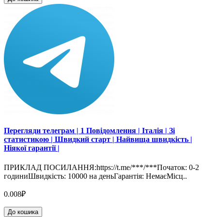
Перегляди телеграм | 1 Повідомлення | Італія | Зі
статистикою | Швидкий старт | Найвища швидкість |
Ніякої гарантії |
ПРИКЛАД ПОСИЛАННЯ:https://t.me/***/***Початок: 0-2
годиниШвидкість: 10000 на деньГарантія: НемаєМісц..
0.008₽
До кошика