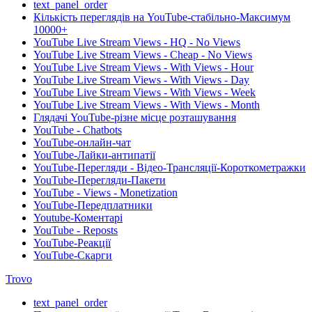
text_panel_order
Кількість переглядів на YouTube-стабільно-Максимум
10000+
YouTube Live Stream Views - HQ - No Views
YouTube Live Stream Views - Cheap - No Views
YouTube Live Stream Views - With Views - Hour
YouTube Live Stream Views - With Views - Day
YouTube Live Stream Views - With Views - Week
YouTube Live Stream Views - With Views - Month
Глядачі YouTube-різне місце розташування
YouTube - Chatbots
YouTube-онлайн-чат
YouTube-Лайки-антипатії
YouTube-Перегляди - Відео-Трансляції-Короткометражки
YouTube-Перегляди-Пакети
YouTube - Views - Monetization
YouTube-Передплатники
Youtube-Коментарі
YouTube - Reposts
YouTube-Реакції
YouTube-Скарги
Trovo
text_panel_order