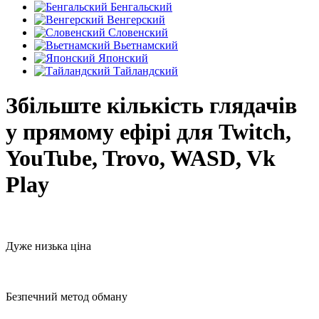
Бенгальский
Венгерский
Словенский
Вьетнамский
Японский
Тайландский
Збільште кількість глядачів
у прямому ефірі для Twitch,
YouTube, Trovo, WASD, Vk
Play
Дуже низька ціна
Безпечний метод обману