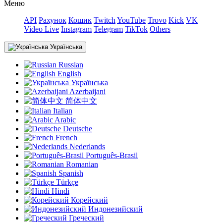
Меню
API
Рахунок
Кошик
Twitch
YouTube
Trovo
Kick
VK
Video Live
Instagram
Telegram
TikTok
Others
Українська
Russian
English
Українська
Azerbaijani
简体中文
Italian
Arabic
Deutsche
French
Nederlands
Português-Brasil
Romanian
Spanish
Türkçe
Hindi
Корейский
Индонезийский
Греческий