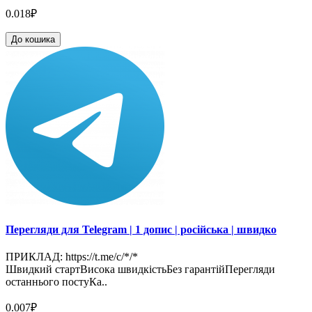
0.018₽
До кошика
Перегляди для Telegram | 1 допис | російська | швидко
ПРИКЛАД: https://t.me/c/*/*
Швидкий стартВисока швидкістьБез гарантійПерегляди
останнього постуКа..
0.007₽