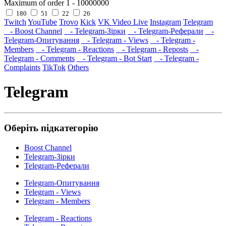
Maximum of order
1
-
10000000
180
51
22
26
Twitch
YouTube
Trovo
Kick
VK Video Live
Instagram
Telegram
- Boost Channel
- Telegram-Зірки
- Telegram-Реферали
-
Telegram-Опитування
- Telegram - Views
- Telegram -
Members
- Telegram - Reactions
- Telegram - Reposts
-
Telegram - Comments
- Telegram - Bot Start
- Telegram -
Complaints
TikTok
Others
Telegram
Оберіть підкатегорію
Boost Channel
Telegram-Зірки
Telegram-Реферали
Telegram-Опитування
Telegram - Views
Telegram - Members
Telegram - Reactions