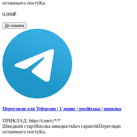
останнього постуКа..
0.000₽
До кошика
Перегляди для Telegram | 1 допис | російська | швидко
ПРИКЛАД: https://t.me/c/*/*
Швидкий стартВисока швидкістьБез гарантійПерегляди
останнього постуКа..