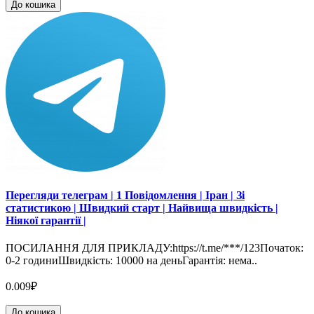
До кошика
Перегляди телеграм | 1 Повідомлення | Іран | Зі
статистикою | Швидкий старт | Найвища швидкість |
Ніякої гарантії |
ПОСИЛАННЯ ДЛЯ ПРИКЛАДУ:https://t.me/***/123Початок:
0-2 годиниШвидкість: 10000 на деньГарантія: нема..
0.009₽
До кошика