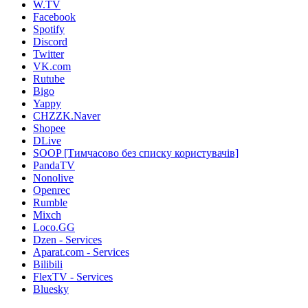
W.TV
Facebook
Spotify
Discord
Twitter
VK.com
Rutube
Bigo
Yappy
CHZZK.Naver
Shopee
DLive
SOOP [Тимчасово без списку користувачів]
PandaTV
Nonolive
Openrec
Rumble
Mixch
Loco.GG
Dzen - Services
Aparat.com - Services
Bilibili
FlexTV - Services
Bluesky