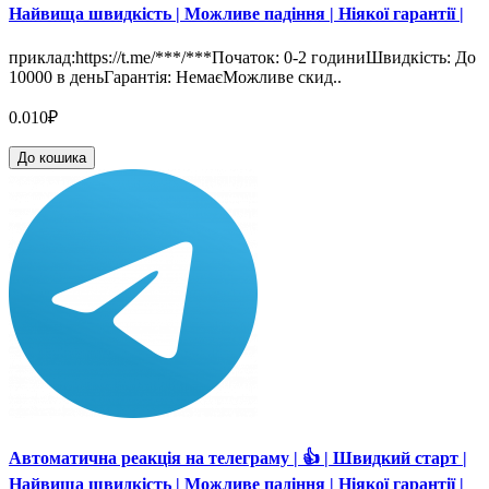
Найвища швидкість | Можливе падіння | Ніякої гарантії |
приклад:https://t.me/***/***Початок: 0-2 годиниШвидкість: До
10000 в деньГарантія: НемаєМожливе скид..
0.010₽
До кошика
Автоматична реакція на телеграму | 👍 | Швидкий старт |
Найвища швидкість | Можливе падіння | Ніякої гарантії |