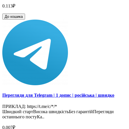
0.113₽
До кошика
Перегляди для Telegram | 1 допис | російська | швидко
ПРИКЛАД: https://t.me/c/*/*
Швидкий стартВисока швидкістьБез гарантійПерегляди
останнього постуКа..
0.007₽