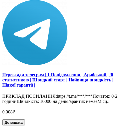
Перегляди телеграм | 1 Повідомлення | Арабський | Зі
статистикою | Швидкий старт | Найвища швидкість |
Ніякої гарантії |
ПРИКЛАД ПОСИЛАННЯ:https://t.me/***/***Початок: 0-2
годиниШвидкість: 10000 на деньГарантія: немаєМісц..
0.008₽
До кошика