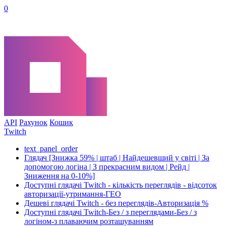
0
API
Рахунок
Кошик
Twitch
text_panel_order
Глядач [Знижка 59% | штаб | Найдешевший у світі | За
допомогою логіна | З прекрасним видом | Рейд |
Зниження на 0-10%]
Доступні глядачі Twitch - кількість переглядів - відсоток
авторизації-утримання-ГЕО
Дешеві глядачі Twitch - без переглядів-Авторизація %
Доступні глядачі Twitch-Без / з переглядами-Без / з
логіном-з плаваючим розташуванням