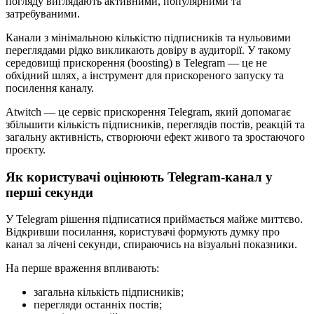
погляду виглядають активними, популярними та
затребуваними.
Канали з мінімальною кількістю підписників та нульовими
переглядами рідко викликають довіру в аудиторії. У такому
середовищі прискорення (boosting) в Telegram — це не
обхідний шлях, а інструмент для прискореного запуску та
посилення каналу.
Atwitch — це сервіс прискорення Telegram, який допомагає
збільшити кількість підписників, переглядів постів, реакцій та
загальну активність, створюючи ефект живого та зростаючого
проєкту.
Як користувачі оцінюють Telegram-канал у
перші секунди
У Telegram рішення підписатися приймається майже миттєво.
Відкривши посилання, користувачі формують думку про
канал за лічені секунди, спираючись на візуальні показники.
На перше враження впливають:
загальна кількість підписників;
перегляди останніх постів;