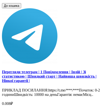
До кошика
Перегляди телеграм | 1 Повідомлення | Індій | Зі
статистикою | Швидкий старт | Найвища швидкість |
Ніякої гарантії |
ПРИКЛАД ПОСИЛАННЯ:https://t.me/***/***Початок: 0-2
годиниШвидкість: 10000 на деньГарантія: немаєМісц..
0.008₽