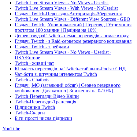
Twitch Live Stream Views - No Views - Userlist
Twitch Live Stream Views - With Views - NoUserlist
Глядачі Twitch-Перегляди-Авторизація-Збереження
Twitch Live Stream Views - Different View Sources - GEO
Глядачі Twitch | Уповноважений | Перегляд | Утримання
протягом 180 хвилин | Падіння на 10% |
Дешеві глядачі Twitch - немає переглядів - немає входу
Глядачі Twitch - з Raid-сервером резервного копіювання
Глядачі Twitch - з рейдами
Twitch Live Stream Views - No Views - Userlist -
USA/Europe
Twitch - живий чат
Кількість переглядів на Twitch-стабільно-Росія / СНД
Чат-боти зі штучним інтелектом Twitch
Twitch - Chatbots
Глядач | MQ (загальний обсяг) | Сервер резервного
копіювання | Для казино | Зниження на 0-10% |
Twitch-Перегляди-Відео-Кліпи
Twitch-Перегляди-Трансляція
Підписники Twitch
Twitch-Скарги
Біти-прості числа-підписки
YouTube