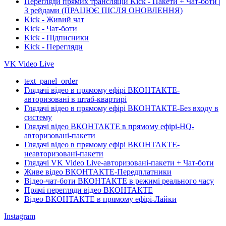
Перегляди прямих трансляцій Kick - Пакети + Чат-боти |
З рейдами (ПРАЦЮЄ ПІСЛЯ ОНОВЛЕННЯ)
Kick - Живий чат
Kick - Чат-боти
Kick - Підписники
Kick - Перегляди
VK Video Live
text_panel_order
Глядачі відео в прямому ефірі ВКОНТАКТЕ-
авторизовані в штаб-квартирі
Глядачі відео в прямому ефірі ВКОНТАКТЕ-Без входу в
систему
Глядачі відео ВКОНТАКТЕ в прямому ефірі-HQ-
авторизовані-пакети
Глядачі відео в прямому ефірі ВКОНТАКТЕ-
неавторизовані-пакети
Глядачі VK Video Live-авторизовані-пакети + Чат-боти
Живе відео ВКОНТАКТЕ-Передплатники
Відео-чат-боти ВКОНТАКТЕ в режимі реального часу
Прямі перегляди відео ВКОНТАКТЕ
Відео ВКОНТАКТЕ в прямому ефірі-Лайки
Instagram