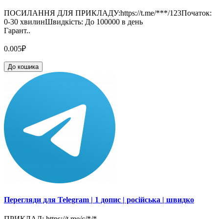
ПОСИЛАННЯ ДЛЯ ПРИКЛАДУ:https://t.me/***/123Початок:
0-30 хвилинШвидкість: До 100000 в день
Гарант..
0.005₽
До кошика
Перегляди для Telegram | 1 допис | російська | швидко
ПРИКЛАД: https://t.me/c/*/*