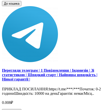
До кошика
Перегляди телеграм | 1 Повідомлення | Індонезія | Зі
статистикою | Швидкий старт | Найвища швидкість |
Ніякої гарантії |
ПРИКЛАД ПОСИЛАННЯ:https://t.me/***/***Початок: 0-2
годиниШвидкість: 10000 на деньГарантія: немаєМісц..
0.008₽