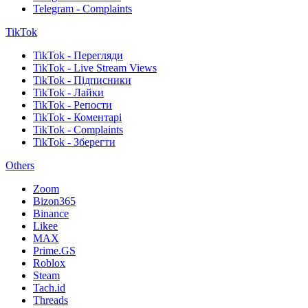
Telegram - Complaints
TikTok
TikTok - Перегляди
TikTok - Live Stream Views
TikTok - Підписники
TikTok - Лайки
TikTok - Репости
TikTok - Коментарі
TikTok - Complaints
TikTok - Зберегти
Others
Zoom
Bizon365
Binance
Likee
MAX
Prime.GS
Roblox
Steam
Tach.id
Threads