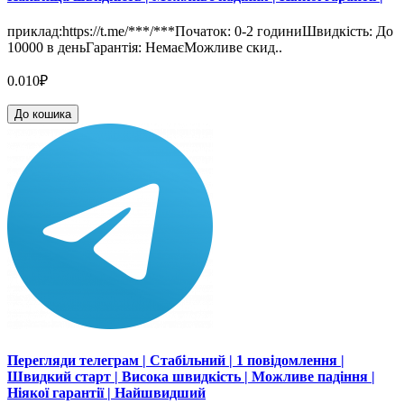
приклад:https://t.me/***/***Початок: 0-2 годиниШвидкість: До
10000 в деньГарантія: НемаєМожливе скид..
0.010₽
До кошика
Перегляди телеграм | Стабільний | 1 повідомлення |
Швидкий старт | Висока швидкість | Можливе падіння |
Ніякої гарантії | Найшвидший