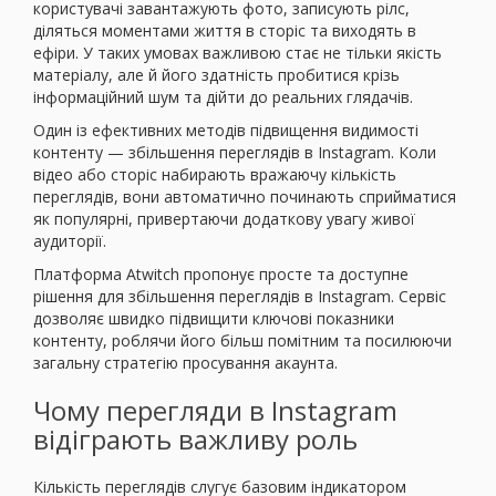
користувачі завантажують фото, записують рілс,
діляться моментами життя в сторіс та виходять в
ефіри. У таких умовах важливою стає не тільки якість
матеріалу, але й його здатність пробитися крізь
інформаційний шум та дійти до реальних глядачів.
Один із ефективних методів підвищення видимості
контенту — збільшення переглядів в Instagram. Коли
відео або сторіс набирають вражаючу кількість
переглядів, вони автоматично починають сприйматися
як популярні, привертаючи додаткову увагу живої
аудиторії.
Платформа Atwitch пропонує просте та доступне
рішення для збільшення переглядів в Instagram. Сервіс
дозволяє швидко підвищити ключові показники
контенту, роблячи його більш помітним та посилюючи
загальну стратегію просування акаунта.
Чому перегляди в Instagram
відіграють важливу роль
Кількість переглядів слугує базовим індикатором