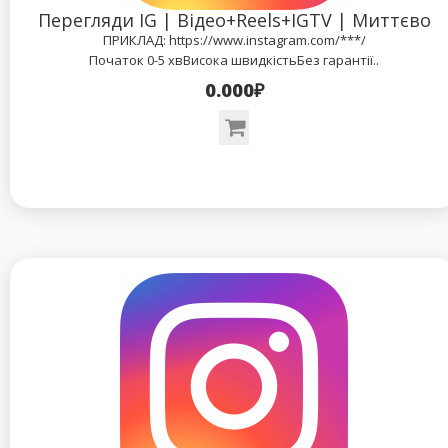
Перегляди IG | Відео+Reels+IGTV | Миттєво
ПРИКЛАД: https://www.instagram.com/***/
Початок 0-5 хвВисока швидкістьБез гарантії..
0.000₽