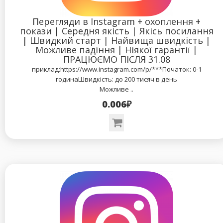
Перегляди в Instagram + охоплення +
покази | Середня якість | Якісь посилання
| Швидкий старт | Найвища швидкість |
Можливе падіння | Ніякої гарантії |
ПРАЦЮЄМО ПІСЛЯ 31.08
приклад:https://www.instagram.com/p/***Початок: 0-1
годинаШвидкість: до 200 тисяч в день
Можливе ..
0.006₽