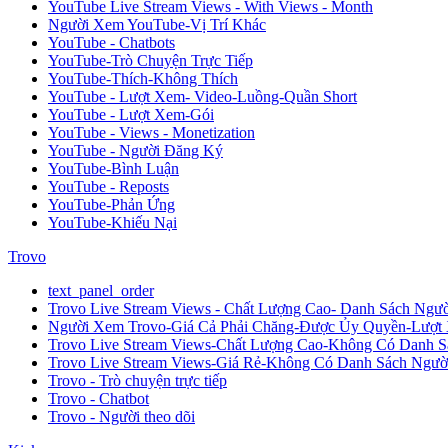
YouTube Live Stream Views - With Views - Month
Người Xem YouTube-Vị Trí Khác
YouTube - Chatbots
YouTube-Trò Chuyện Trực Tiếp
YouTube-Thích-Không Thích
YouTube - Lượt Xem- Video-Luồng-Quần Short
YouTube - Lượt Xem-Gói
YouTube - Views - Monetization
YouTube - Người Đăng Ký
YouTube-Bình Luận
YouTube - Reposts
YouTube-Phản Ứng
YouTube-Khiếu Nại
Trovo
text_panel_order
Trovo Live Stream Views - Chất Lượng Cao- Danh Sách Ng
Người Xem Trovo-Giá Cả Phải Chăng-Được Ủy Quyền-Lượt
Trovo Live Stream Views-Chất Lượng Cao-Không Có Danh S
Trovo Live Stream Views-Giá Rẻ-Không Có Danh Sách Ngườ
Trovo - Trò chuyện trực tiếp
Trovo - Chatbot
Trovo - Người theo dõi