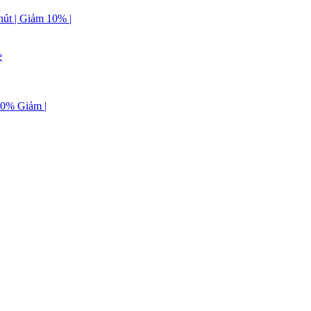
út | Giảm 10% |
e
10% Giảm |