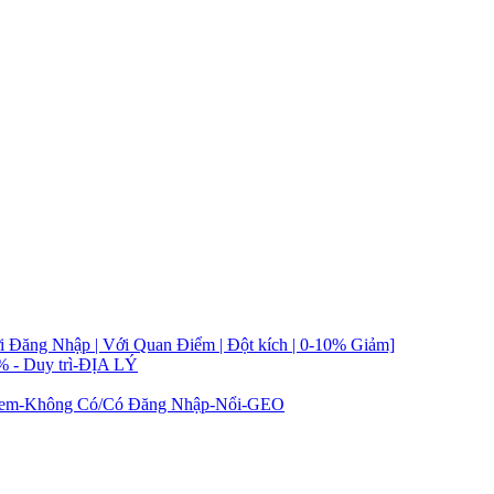
i Đăng Nhập | Với Quan Điểm | Đột kích | 0-10% Giảm]
% - Duy trì-ĐỊA LÝ
t Xem-Không Có/Có Đăng Nhập-Nổi-GEO