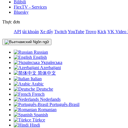
Bilibili
FlexTV - Services
Bluesky
Thực đơn
API
tài khoản
Xe đẩy
Twitch
YouTube
Trovo
Kick
VK Video 
Ngôn ngữ
Russian
English
Українська
Azerbaijani
简体中文
Italian
Arabic
Deutsche
French
Nederlands
Português-Brasil
Romanian
Spanish
Türkçe
Hindi