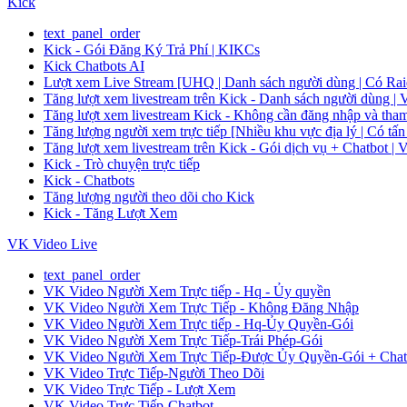
Kick
text_panel_order
Kick - Gói Đăng Ký Trả Phí | KIKCs
Kick Chatbots AI
Lượt xem Live Stream [UHQ | Danh sách người dùng | Có Raid
Tăng lượt xem livestream trên Kick - Danh sách người dù
Tăng lượt xem livestream Kick - Không cần đăng nhập và
Tăng lượng người xem trực tiếp [Nhiều khu vực địa lý |
Tăng lượt xem livestream trên Kick - Gói dịch vụ + Chat
Kick - Trò chuyện trực tiếp
Kick - Chatbots
Tăng lượng người theo dõi cho Kick
Kick - Tăng Lượt Xem
VK Video Live
text_panel_order
VK Video Người Xem Trực tiếp - Hq - Ủy quyền
VK Video Người Xem Trực Tiếp - Không Đăng Nhập
VK Video Người Xem Trực tiếp - Hq-Ủy Quyền-Gói
VK Video Người Xem Trực Tiếp-Trái Phép-Gói
VK Video Người Xem Trực Tiếp-Được Ủy Quyền-Gói + Chat
VK Video Trực Tiếp-Người Theo Dõi
VK Video Trực Tiếp - Lượt Xem
VK Video Trực Tiếp-Chatbot