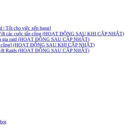
 | Tốt cho việc xếp hạng]
ng | Với các cuộc tấn công (HOẠT ĐỘNG SAU KHI CẬP NHẬT)
 tham gia raid (HOẠT ĐỘNG SAU CẬP NHẬT)
 Có tấn công] (HOẠT ĐỘNG SAU KHI CẬP NHẬT)
bot | Với Raids (HOẠT ĐỘNG SAU CẬP NHẬT)
bot