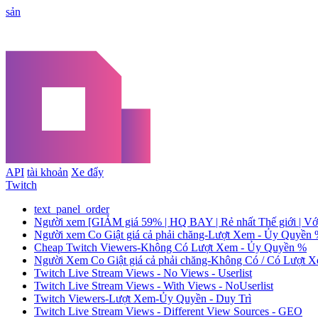
sản
API
tài khoản
Xe đẩy
Twitch
text_panel_order
Người xem [GIẢM giá 59% | HQ BAY | Rẻ nhất Thế giới | Vớ
Người xem Co Giật giá cả phải chăng-Lượt Xem - Ủy Quyền 
Cheap Twitch Viewers-Không Có Lượt Xem - Ủy Quyền %
Người Xem Co Giật giá cả phải chăng-Không Có / Có Lượ
Twitch Live Stream Views - No Views - Userlist
Twitch Live Stream Views - With Views - NoUserlist
Twitch Viewers-Lượt Xem-Ủy Quyền - Duy Trì
Twitch Live Stream Views - Different View Sources - GEO