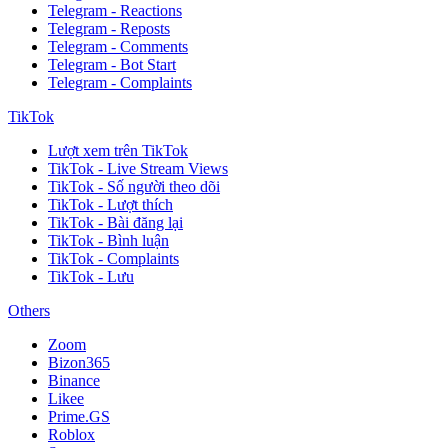
Telegram - Reactions
Telegram - Reposts
Telegram - Comments
Telegram - Bot Start
Telegram - Complaints
TikTok
Lượt xem trên TikTok
TikTok - Live Stream Views
TikTok - Số người theo dõi
TikTok - Lượt thích
TikTok - Bài đăng lại
TikTok - Bình luận
TikTok - Complaints
TikTok - Lưu
Others
Zoom
Bizon365
Binance
Likee
Prime.GS
Roblox