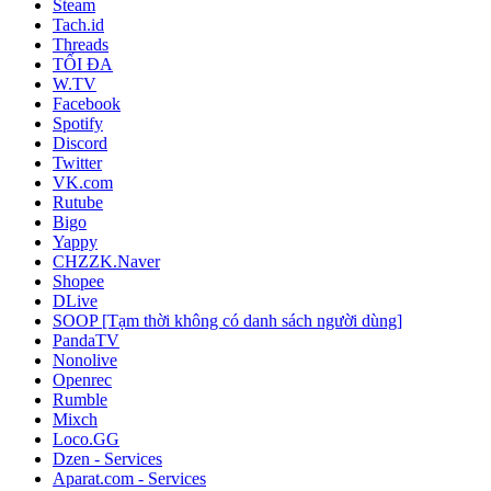
Steam
Tach.id
Threads
TỐI ĐA
W.TV
Facebook
Spotify
Discord
Twitter
VK.com
Rutube
Bigo
Yappy
CHZZK.Naver
Shopee
DLive
SOOP [Tạm thời không có danh sách người dùng]
PandaTV
Nonolive
Openrec
Rumble
Mixch
Loco.GG
Dzen - Services
Aparat.com - Services