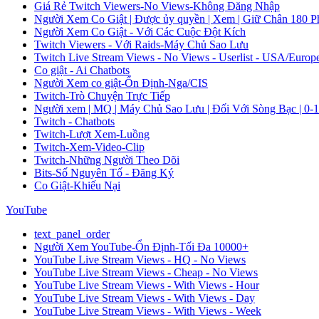
Giá Rẻ Twitch Viewers-No Views-Không Đăng Nhập
Người Xem Co Giật | Được ủy quyền | Xem | Giữ Chân 180 Ph
Người Xem Co Giật - Với Các Cuộc Đột Kích
Twitch Viewers - Với Raids-Máy Chủ Sao Lưu
Twitch Live Stream Views - No Views - Userlist - USA/Europ
Co giật - Ai Chatbots
Người Xem co giật-Ổn Định-Nga/CIS
Twitch-Trò Chuyện Trực Tiếp
Người xem | MQ | Máy Chủ Sao Lưu | Đối Với Sòng Bạc | 0-
Twitch - Chatbots
Twitch-Lượt Xem-Luồng
Twitch-Xem-Video-Clip
Twitch-Những Người Theo Dõi
Bits-Số Nguyên Tố - Đăng Ký
Co Giật-Khiếu Nại
YouTube
text_panel_order
Người Xem YouTube-Ổn Định-Tối Đa 10000+
YouTube Live Stream Views - HQ - No Views
YouTube Live Stream Views - Cheap - No Views
YouTube Live Stream Views - With Views - Hour
YouTube Live Stream Views - With Views - Day
YouTube Live Stream Views - With Views - Week