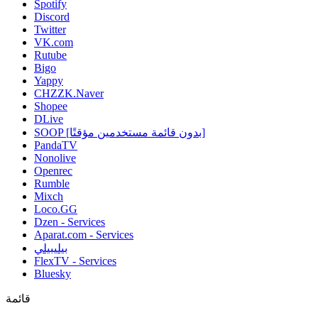
Spotify
Discord
Twitter
VK.com
Rutube
Bigo
Yappy
CHZZK.Naver
Shopee
DLive
SOOP [بدون قائمة مستخدمين مؤقتًا]
PandaTV
Nonolive
Openrec
Rumble
Mixch
Loco.GG
Dzen - Services
Aparat.com - Services
بيليبيلي
FlexTV - Services
Bluesky
قائمة