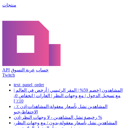
منتجات
حساب
عربة التسوق
API
Twitch
text_panel_order
المشاهدون [خصم 59% | المقر الرئيسي | أرخص في العالم |
مع تسجيل الدخول | مع وجهات النظر | الغارات | انخفاض 0-
10٪ ]
المشاهدين نشل بأسعار معقولة-المشاهدات-إذن ٪ -
الاحتفاظ-جيو
رخيصة نشل المشاهدين - لا وجهات النظر-إذن %
المشاهدين نشل بأسعار معقولة-بدون / مع وجهات النظر-