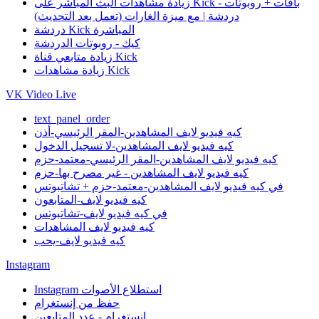
زيادة مشاهدات البث المباشر على Kick - باقات + روبوتات
دردشة | مع ميزة الغارات (تعمل بعد التحديث)
دردشة Kick المباشرة
كيك - روبوتات الدردشة
زيادة متابعي قناة Kick
زيادة مشاهدات Kick
VK Video Live
text_panel_order
كيه فيديو لايف المشاهدين-المقر الرئيسي-أذن
كيه فيديو لايف المشاهدين-لا تسجيل الدخول
كيه فيديو لايف المشاهدين-المقر الرئيسي-معتمد-حزم
كيه فيديو لايف المشاهدين - غير مصرح بها-حزم
في كيه فيديو لايف المشاهدين-معتمد-حزم + تشاتبوتس
كيه فيديو لايف-المتابعون
في كيه فيديو لايف-تشاتبوتس
كيه فيديو لايف المشاهدات
كيه فيديو لايف-يحب
Instagram
Instagram استطلاع الأصوات
حفظ من إنستغرام
إنستغرام - عدد المتابعين