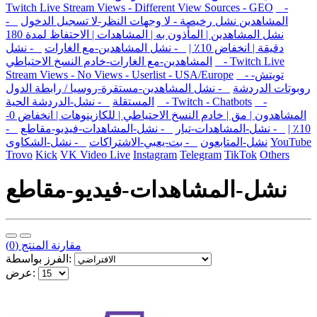
Twitch Live Stream Views - Different View Sources - GEO
-
المشاهدين نشل رخيصة - لا وجهات النظر-لا تسجيل الدخول
-
نشل المشاهدين | المأذون به | المشاهدات | الاحتفاظ لمدة 180
دقيقة | انخفاض 10٪ |
- نشل المشاهدين-مع الغارات
- نشل
- Twitch Live
المشاهدين-مع الغارات-خادم النسخ الاحتياطي
- تويتش-
Stream Views - No Views - Userlist - USA/Europe
روبوتات الدردشة
- نشل المشاهدين-مستقرة-روسيا / رابطة الدول
-
- Twitch - Chatbots
المستقلة
- نشل-الدردشة الحية
المشاهدون | مق | خادم النسخ الاحتياطي | للكازينوهات | انخفاض 0-
10٪ |
- نشل-المشاهدات-تيار
- نشل-المشاهدات-فيديو-مقاطع
-
YouTube
نشل-المتابعون
- بت-يعبي-الاشتراكات
- نشل-الشكاوى
Trovo
Kick
VK Video Live
Instagram
Telegram
TikTok
Others
نشل-المشاهدات-فيديو-مقاطع
مقارنة المنتج (0)
الفرز بواسطة:
عرض: