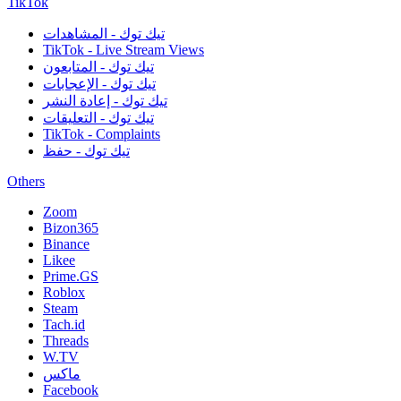
TikTok
تيك توك - المشاهدات
TikTok - Live Stream Views
تيك توك - المتابعون
تيك توك - الإعجابات
تيك توك - إعادة النشر
تيك توك - التعليقات
TikTok - Complaints
تيك توك - حفظ
Others
Zoom
Bizon365
Binance
Likee
Prime.GS
Roblox
Steam
Tach.id
Threads
W.TV
ماكس
Facebook