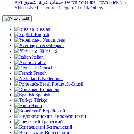
VK
Kick
Trovo
YouTube
Twitch
حساب
عربة التسوق
API
Video Live
Instagram
Telegram
TikTok
Others
اللغة
Russian
English
Українська
Azerbaijani
简体中文
Italian
Arabic
Deutsche
French
Nederlands
Português-Brasil
Romanian
Spanish
Türkçe
Hindi
Корейский
Индонезийский
Греческий
Бенгальский
Венгерский