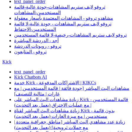
text_panel_order
تروفو لايف ستريم المشاهدات-جودة عالية-قائمة
المستخدمين-المشاهدات
مشاهدو تروفو - المشاهدات المعتمدة بأسعار معقولة
تروفو لايف ستريم المشاهدات - جودة عالية-لا قائمة
المستخدمين-الاحتفاظ
تروفو لايف ستريم المشاهدات-رخيصة-لا قائمة المستخدمين
أجد - الدردشة المباشرة
تروفو - روبوتات الدردشة
تروفو - المتابعون
Kick
text_panel_order
Kick Chatbots AI
خدمة Kick - الاشتراكات المدفوعة | KIKCs
مشاهدات البث المباشر [جودة فائقة | قائمة المستخدمين | مع
غارات | مثالية للتصنيف]
زيادة مشاهدات البث المباشر على Kick - قائمة المستخدمين
| مع عمليات الاختراق (يعمل بعد التحديث)
زيادة مشاهدات البث المباشر لقناة Kick - بدون قائمة
مستخدمين | مع ميزة الغارات (يعمل بعد التحديث)
زيادة عدد مشاهدي البث المباشر [مناطق جغرافية متعددة |
مع حملات ترويجية] (يعمل بعد التحديث)