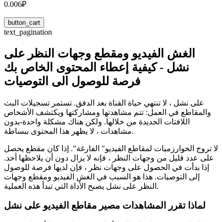
0.006₽
button_cart
text_pagination
الغش الفيديو ومقطع وجهات النظر على
نشل - كيفية إعطاء المحتوى الخاص بك
فرصة للوصول الى التوصيات
على نشل ، لا تنتهي حياة القناة بعد الدفق. تستمر تسجيلات البث
والمقاطع في العمل: تتم مشاهدتها ومشاركتها ويكتشف الأشخاص
اللافتات الجديدة من خلالها. ولكن هناك مشكلة واحدة-بدون
مشاهدات ، لا يظهر هذا المحتوى ببساطة.
لا تروج الخوارزميات لمقاطع الفيديو" الفارغة". إذا كان مقطع يحصل
على عدد قليل من وجهات النظر ، فإنه لا يزال دون أن يلاحظها أحد.
إذا بدأت في الحصول على وجهات نظر ، فإن لديها فرصة للوصول
إلى التوصيات. هذا هو السبب في الغش الفيديو ومقطع وجهات
النظر على نشل يصبح الأداة التي تبدأ هذه العملية.
لماذا تقرر المشاهدات مصير مقاطع الفيديو على نشل