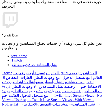
خبرة ضخمة في هذه الصناعة ، سنخبرك بما يجب بثه ومتى ومقدار
التحريف.
ماذا نقدم؟
نحن نعلم كل شيء ونقدم أي خدمات لخداع المشاهدين والإعجابات
والمتابعين.
text_home
Twitch
نشل-المشاهدات-فيديو-مقاطع
- المشاهدون [خصم 59% | المقر الرئيسي | أرخص في
Twitch
العالم | مع تسجيل الدخول | مع وجهات النظر | الغارات | انخفاض 0-
10٪ ]
- المشاهدين نشل بأسعار معقولة-المشاهدات-إذن ٪ -
الاحتفاظ-جيو
- رخيصة نشل المشاهدين - لا وجهات النظر-إذن %
- المشاهدين نشل بأسعار معقولة-بدون / مع وجهات النظر-بدون /
- Twitch Live Stream Views - No
مع تسجيل الدخول-العائمة-جيو
Views - Userlist
- Twitch Live Stream Views - With Views -
-
- نشل المشاهدين-المشاهدات-التفويض-الاحتفاظ
NoUserlist