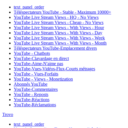
text_panel_order
Téléspectateurs YouTube - Stable - Maximum 10000+
YouTube Live Stream Views - HQ - No Views
YouTube Live Stream Views - Cheap - No Views
YouTube Live Stream Views - With Views - Hour
YouTube Live Stream Views - With Views - Day
YouTube Live Stream Views - With Views - Week
YouTube Live Stream Views - With Views - Month
Téléspectateurs YouTube-Emplacement divers
YouTube - Chatbots
YouTube-Clavardage en direct
YouTube-Aime-N'aime pas
YouTube-Vues-Vidéos-Flux-Courts métrages
YouTube - Vues-Forfaits
YouTube - Views - Monetization
Abonnés YouTube
YouTube-Commentaires
YouTube - Reposts
YouTube-Réactions
YouTube-Réclamations
Trovo
text_panel_order