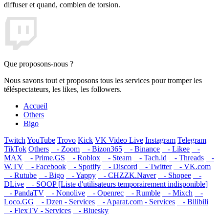
diffuser et quand, combien de torsion.
Que proposons-nous ?
Nous savons tout et proposons tous les services pour tromper les
téléspectateurs, les likes, les followers.
Accueil
Others
Bigo
Twitch
YouTube
Trovo
Kick
VK Video Live
Instagram
Telegram
TikTok
Others
- Zoom
- Bizon365
- Binance
- Likee
-
MAX
- Prime.GS
- Roblox
- Steam
- Tach.id
- Threads
-
W.TV
- Facebook
- Spotify
- Discord
- Twitter
- VK.com
- Rutube
- Bigo
- Yappy
- CHZZK.Naver
- Shopee
-
DLive
- SOOP [Liste d'utilisateurs temporairement indisponible]
- PandaTV
- Nonolive
- Openrec
- Rumble
- Mixch
-
Loco.GG
- Dzen - Services
- Aparat.com - Services
- Bilibili
- FlexTV - Services
- Bluesky