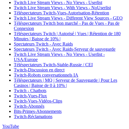
Twitch Live Stream Views - No Views - Userlist
Twitch Live Stream Views - With Views - NoUserlist
Téléspectateurs Twitch-Vues-Autorisation-Rétention
Twitch Live Stream Views - Different View Sources - GEO
Téléspectateurs Twitch bon marché - Pas de Vues - Pas de
Connexion
Téléspectateurs Twitch | Autorisé | Vues | Rétention de 180
Minutes | Baisse de 10% |
Spectateurs Twitch - Avec Raids
Spectateurs Twitch - Avec Raids-Serveur de sauvegarde
Twitch Live Stream Views - No Views - Userlist -
USA/Europe
Téléspectateurs Twitch-Stable-Russie / CEI
Twitch-Discussion en direct
Twitch-Robots conversationnels IA
Téléspectateurs | MQ | Serveur de Sauvegarde | Pour Les
Casinos | Baisse de 0 à 10% |
Twitch - Chatbots
Twitch-Vues-Flux
Twitch-Vues-Vidéos-Clips
Twitch-Abonnés
Bits-Primes-Abonnements
Twitch-Réclamations
YouTube