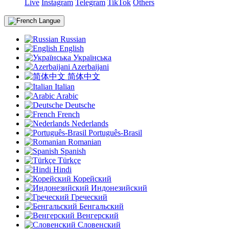
Live
Instagram
Telegram
TikTok
Others
Langue
Russian
English
Українська
Azerbaijani
简体中文
Italian
Arabic
Deutsche
French
Nederlands
Português-Brasil
Romanian
Spanish
Türkçe
Hindi
Корейский
Индонезийский
Греческий
Бенгальский
Венгерский
Словенский