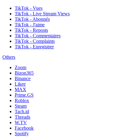
TikTok - Vues
TikTok - Live Stream Views
TikTok - Abonnés
TikTok - J'aime
TikTok - Reposts
TikTok - Commentaires
TikTok - Complaints
TikTok - Enregistrer
Others
Zoom
Bizon365
Binance
Likee
MAX
Prime.GS
Roblox
Steam
Tach.id
Threads
W.TV
Facebook
Spotify