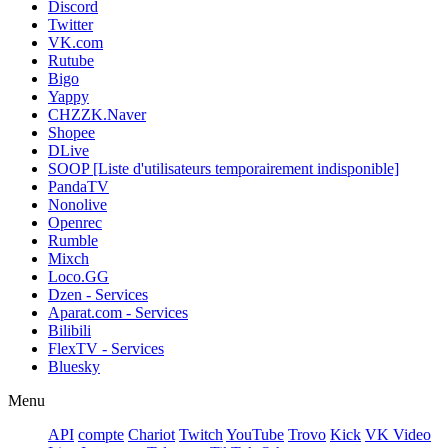
Discord
Twitter
VK.com
Rutube
Bigo
Yappy
CHZZK.Naver
Shopee
DLive
SOOP [Liste d'utilisateurs temporairement indisponible]
PandaTV
Nonolive
Openrec
Rumble
Mixch
Loco.GG
Dzen - Services
Aparat.com - Services
Bilibili
FlexTV - Services
Bluesky
Menu
API
compte
Chariot
Twitch
YouTube
Trovo
Kick
VK Video