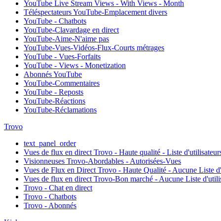
YouTube Live Stream Views - With Views - Month
Téléspectateurs YouTube-Emplacement divers
YouTube - Chatbots
YouTube-Clavardage en direct
YouTube-Aime-N'aime pas
YouTube-Vues-Vidéos-Flux-Courts métrages
YouTube - Vues-Forfaits
YouTube - Views - Monetization
Abonnés YouTube
YouTube-Commentaires
YouTube - Reposts
YouTube-Réactions
YouTube-Réclamations
Trovo
text_panel_order
Vues de flux en direct Trovo - Haute qualité - Liste d'utilisateur
Visionneuses Trovo-Abordables - Autorisées-Vues
Vues de Flux en Direct Trovo - Haute Qualité - Aucune Liste d'u
Vues de flux en direct Trovo-Bon marché - Aucune Liste d'utili
Trovo - Chat en direct
Trovo - Chatbots
Trovo - Abonnés