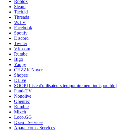
Roblox
Steam
Tach.id
Threads
W.TV
Facebook
Spotify
Discord
Twitter
VK.com
Rutube
Bigo
Yappy
CHZZK.Naver
Shopee
DLive
SOOP [Liste d'utilisateurs temporairement indisponible]
PandaTV
Nonolive
Openrec
Rumble
Mixch
Loco.GG
Dzen - Services
Aparat.com - Services