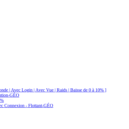
e | Avec Login | Avec Vue | Raids | Baisse de 0 à 10% ]
ention-GÉO
 %
vec Connexion - Flottant-GÉO