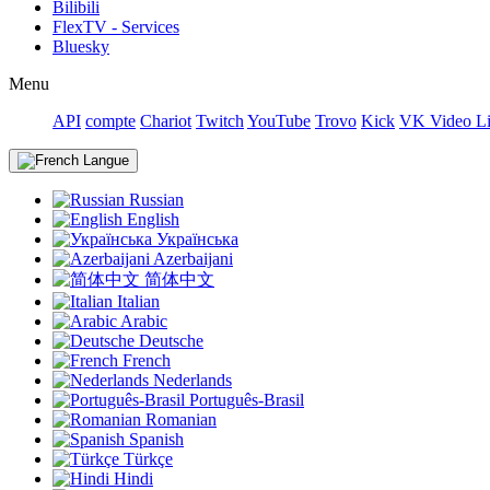
Bilibili
FlexTV - Services
Bluesky
Menu
API
compte
Chariot
Twitch
YouTube
Trovo
Kick
VK Video L
Langue
Russian
English
Українська
Azerbaijani
简体中文
Italian
Arabic
Deutsche
French
Nederlands
Português-Brasil
Romanian
Spanish
Türkçe
Hindi