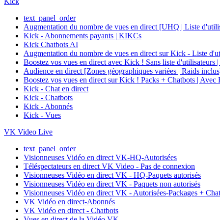
Kick
text_panel_order
Augmentation du nombre de vues en direct [UHQ | Liste d'utilisa
Kick - Abonnements payants | KIKCs
Kick Chatbots AI
Augmentation du nombre de vues en direct sur Kick - List
Boostez vos vues en direct avec Kick ! Sans liste d'utili
Audience en direct [Zones géographiques variées | Raid
Boostez vos vues en direct sur Kick ! Packs + Chatbots
Kick - Chat en direct
Kick - Chatbots
Kick - Abonnés
Kick - Vues
VK Video Live
text_panel_order
Visionneuses Vidéo en direct VK-HQ-Autorisées
Téléspectateurs en direct VK Video - Pas de connexion
Visionneuses Vidéo en direct VK - HQ-Paquets autorisés
Visionneuses Vidéo en direct VK - Paquets non autorisés
Visionneuses Vidéo en direct VK - Autorisées-Packages + Cha
VK Vidéo en direct-Abonnés
VK Vidéo en direct - Chatbots
Vues en direct de la Vidéo VK