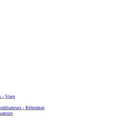
s - Vues
tilisateurs - Rétention
sateurs