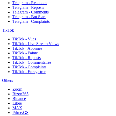
Telegram - Reactions
Telegram - Reposts
Telegram - Comments
Telegram - Bot Start
Telegram - Complaints
TikTok
TikTok - Vues
TikTok - Live Stream Views
TikTok - Abonnés
TikTok - J'aime
TikTok - Reposts
TikTok - Commentaires
TikTok - Complaints
TikTok - Enregistrer
Others
Zoom
Bizon365
Binance
Likee
MAX
Prime.GS