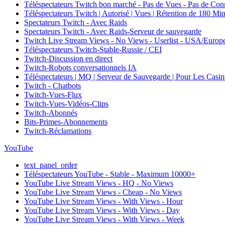
Téléspectateurs Twitch bon marché - Pas de Vues - Pas de Co
Téléspectateurs Twitch | Autorisé | Vues | Rétention de 180 Min
Spectateurs Twitch - Avec Raids
Spectateurs Twitch - Avec Raids-Serveur de sauvegarde
Twitch Live Stream Views - No Views - Userlist - USA/Europ
Téléspectateurs Twitch-Stable-Russie / CEI
Twitch-Discussion en direct
Twitch-Robots conversationnels IA
Téléspectateurs | MQ | Serveur de Sauvegarde | Pour Les Casino
Twitch - Chatbots
Twitch-Vues-Flux
Twitch-Vues-Vidéos-Clips
Twitch-Abonnés
Bits-Primes-Abonnements
Twitch-Réclamations
YouTube
text_panel_order
Téléspectateurs YouTube - Stable - Maximum 10000+
YouTube Live Stream Views - HQ - No Views
YouTube Live Stream Views - Cheap - No Views
YouTube Live Stream Views - With Views - Hour
YouTube Live Stream Views - With Views - Day
YouTube Live Stream Views - With Views - Week