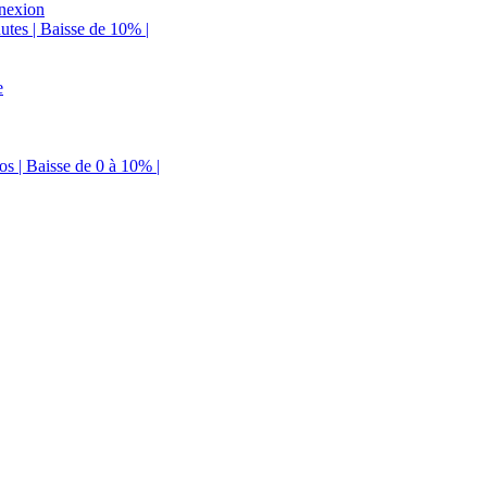
nnexion
utes | Baisse de 10% |
e
s | Baisse de 0 à 10% |