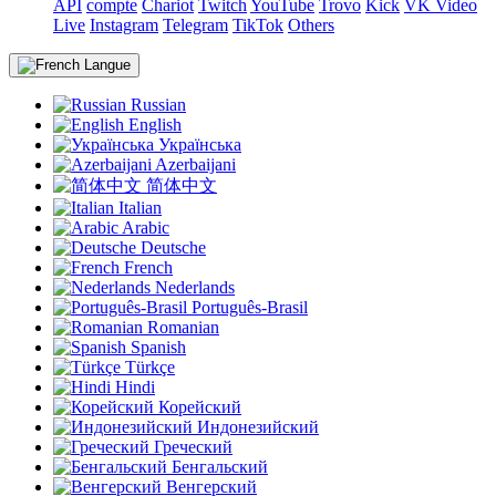
API
compte
Chariot
Twitch
YouTube
Trovo
Kick
VK Video
Live
Instagram
Telegram
TikTok
Others
Langue
Russian
English
Українська
Azerbaijani
简体中文
Italian
Arabic
Deutsche
French
Nederlands
Português-Brasil
Romanian
Spanish
Türkçe
Hindi
Корейский
Индонезийский
Греческий
Бенгальский
Венгерский