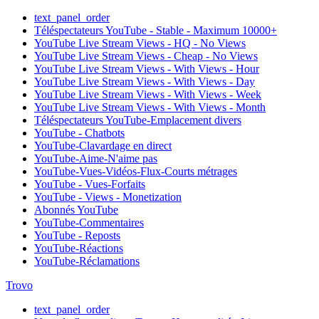
text_panel_order
Téléspectateurs YouTube - Stable - Maximum 10000+
YouTube Live Stream Views - HQ - No Views
YouTube Live Stream Views - Cheap - No Views
YouTube Live Stream Views - With Views - Hour
YouTube Live Stream Views - With Views - Day
YouTube Live Stream Views - With Views - Week
YouTube Live Stream Views - With Views - Month
Téléspectateurs YouTube-Emplacement divers
YouTube - Chatbots
YouTube-Clavardage en direct
YouTube-Aime-N'aime pas
YouTube-Vues-Vidéos-Flux-Courts métrages
YouTube - Vues-Forfaits
YouTube - Views - Monetization
Abonnés YouTube
YouTube-Commentaires
YouTube - Reposts
YouTube-Réactions
YouTube-Réclamations
Trovo
text_panel_order