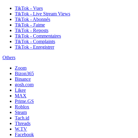
TikTok - Vues
TikTok - Live Stream Views
TikTok - Abonnés
TikTok - J'aime
TikTok - Reposts
TikTok - Commentaires
TikTok - Complaints
TikTok - Enregistrer
Others
Zoom
Bizon365
Binance
gosh.com
Likee
MAX
Prime.GS
Roblox
Steam
Tach.id
Threads
W.TV
Facebook