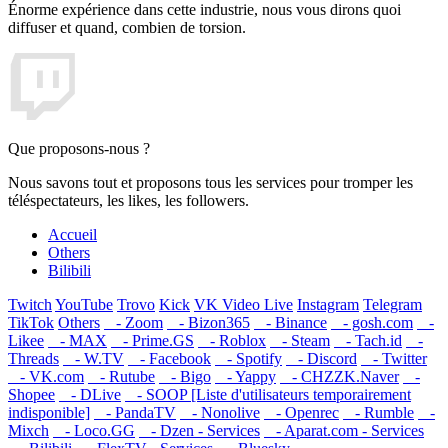
Énorme expérience dans cette industrie, nous vous dirons quoi
diffuser et quand, combien de torsion.
Que proposons-nous ?
Nous savons tout et proposons tous les services pour tromper les
téléspectateurs, les likes, les followers.
Accueil
Others
Bilibili
Twitch
YouTube
Trovo
Kick
VK Video Live
Instagram
Telegram
TikTok
Others
- Zoom
- Bizon365
- Binance
- gosh.com
-
Likee
- MAX
- Prime.GS
- Roblox
- Steam
- Tach.id
-
Threads
- W.TV
- Facebook
- Spotify
- Discord
- Twitter
- VK.com
- Rutube
- Bigo
- Yappy
- CHZZK.Naver
-
Shopee
- DLive
- SOOP [Liste d'utilisateurs temporairement
indisponible]
- PandaTV
- Nonolive
- Openrec
- Rumble
-
Mixch
- Loco.GG
- Dzen - Services
- Aparat.com - Services