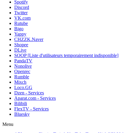
Spotify
Discord
Twitter
VK.com
Rutube
Bigo
Yappy
CHZZK.Naver
Shopee
DLive
SOOP [Liste d'utilisateurs temporairement indisponible]
PandaTV
Nonolive
Openrec
Rumble
Mixch
Loco.GG
Dzen - Services
Aparat.com - Services
Bilibili
FlexTV - Services
Bluesky
Menu