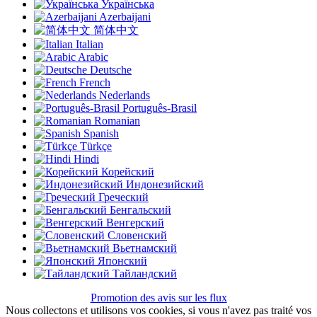
Українська
Azerbaijani
简体中文
Italian
Arabic
Deutsche
French
Nederlands
Português-Brasil
Romanian
Spanish
Türkçe
Hindi
Корейский
Индонезийский
Греческий
Бенгальский
Венгерский
Словенский
Вьетнамский
Японский
Тайландский
Promotion des avis sur les flux
Nous collectons et utilisons vos cookies, si vous n'avez pas traité vos