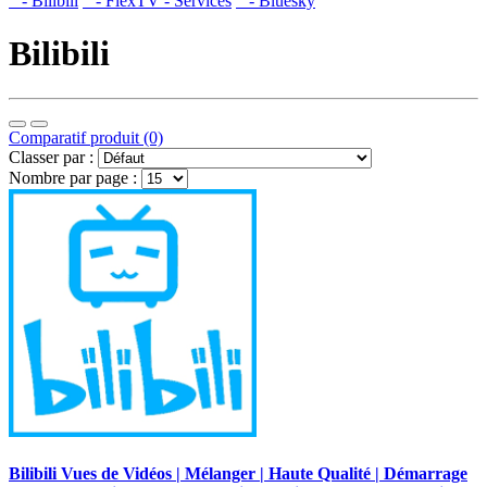
- Bilibili
- FlexTV - Services
- Bluesky
Bilibili
Comparatif produit (0)
Classer par :
Nombre par page :
Bilibili Vues de Vidéos | Mélanger | Haute Qualité | Démarrage