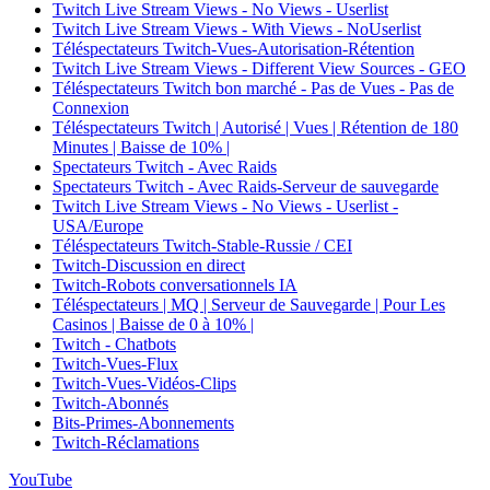
Twitch Live Stream Views - No Views - Userlist
Twitch Live Stream Views - With Views - NoUserlist
Téléspectateurs Twitch-Vues-Autorisation-Rétention
Twitch Live Stream Views - Different View Sources - GEO
Téléspectateurs Twitch bon marché - Pas de Vues - Pas de
Connexion
Téléspectateurs Twitch | Autorisé | Vues | Rétention de 180
Minutes | Baisse de 10% |
Spectateurs Twitch - Avec Raids
Spectateurs Twitch - Avec Raids-Serveur de sauvegarde
Twitch Live Stream Views - No Views - Userlist -
USA/Europe
Téléspectateurs Twitch-Stable-Russie / CEI
Twitch-Discussion en direct
Twitch-Robots conversationnels IA
Téléspectateurs | MQ | Serveur de Sauvegarde | Pour Les
Casinos | Baisse de 0 à 10% |
Twitch - Chatbots
Twitch-Vues-Flux
Twitch-Vues-Vidéos-Clips
Twitch-Abonnés
Bits-Primes-Abonnements
Twitch-Réclamations
YouTube