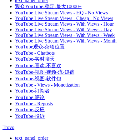
text_panel_order
观众YouTube-稳定-最大10000+
YouTube Live Stream Views - HQ - No Views
YouTube Live Stream Views - Cheap - No Views
YouTube Live Stream Views - With Views - Hour
YouTube Live Stream Views - With Views - Day
YouTube Live Stream Views - With Views - Week
YouTube Live Stream Views - With Views - Month
YouTube观众-杂项位置
YouTube - Chatbots
YouTube-实时聊天
YouTube-喜欢-不喜欢
YouTube-视图-视频-流-短裤
YouTube-视图-软件包
YouTube - Views - Monetization
YouTube-订阅者
YouTube-评论
YouTube - Reposts
YouTube-反应
YouTube-投诉
Trovo
text_panel_order