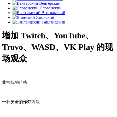
Венгерский
Словенский
Вьетнамский
Японский
Тайландский
增加 Twitch、YouTube、
Trovo、WASD、VK Play 的现
场观众
非常低的价格
一种安全的作弊方法