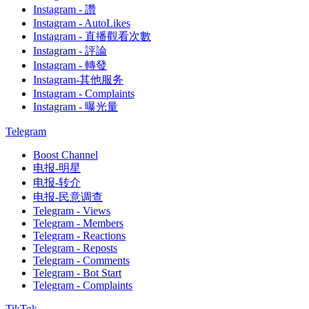
Instagram - 讚
Instagram - AutoLikes
Instagram - 直播觀看次數
Instagram - 評論
Instagram - 轉發
Instagram-其他服务
Instagram - Complaints
Instagram - 曝光量
Telegram
Boost Channel
电报-明星
电报-转介
电报-民意调查
Telegram - Views
Telegram - Members
Telegram - Reactions
Telegram - Reposts
Telegram - Comments
Telegram - Bot Start
Telegram - Complaints
TikTok