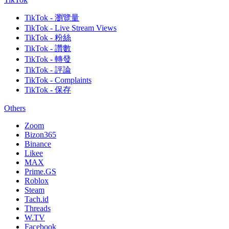
TikTok - 瀏覽量
TikTok - Live Stream Views
TikTok - 粉絲
TikTok - 讚數
TikTok - 轉發
TikTok - 評論
TikTok - Complaints
TikTok - 保存
Others
Zoom
Bizon365
Binance
Likee
MAX
Prime.GS
Roblox
Steam
Tach.id
Threads
W.TV
Facebook