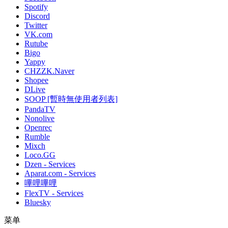
Spotify
Discord
Twitter
VK.com
Rutube
Bigo
Yappy
CHZZK.Naver
Shopee
DLive
SOOP [暫時無使用者列表]
PandaTV
Nonolive
Openrec
Rumble
Mixch
Loco.GG
Dzen - Services
Aparat.com - Services
嗶哩嗶哩
FlexTV - Services
Bluesky
菜单