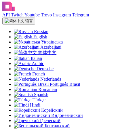
API
Twitch
Youtube
Trovo
Instagram
Telegram
语言
Russian
English
Українська
Azerbaijani
简体中文
Italian
Arabic
Deutsche
French
Nederlands
Português-Brasil
Romanian
Spanish
Türkçe
Hindi
Корейский
Индонезийский
Греческий
Бенгальский