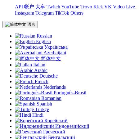
API
帐户
大车
Twitch
YouTube
Trovo
Kick
VK Video Live
Instagram
Telegram
TikTok
Others
语言
Russian
English
Українська
Azerbaijani
简体中文
Italian
Arabic
Deutsche
French
Nederlands
Português-Brasil
Romanian
Spanish
Türkçe
Hindi
Корейский
Индонезийский
Греческий
Бенгальский