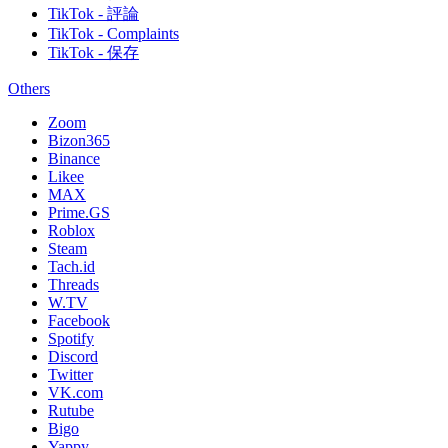
TikTok - 評論
TikTok - Complaints
TikTok - 保存
Others
Zoom
Bizon365
Binance
Likee
MAX
Prime.GS
Roblox
Steam
Tach.id
Threads
W.TV
Facebook
Spotify
Discord
Twitter
VK.com
Rutube
Bigo
Yappy