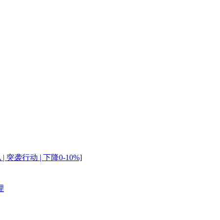
| 突袭行动 | 下降0-10%]
理