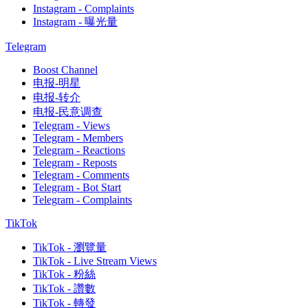
Instagram - Complaints
Instagram - 曝光量
Telegram
Boost Channel
电报-明星
电报-转介
电报-民意调查
Telegram - Views
Telegram - Members
Telegram - Reactions
Telegram - Reposts
Telegram - Comments
Telegram - Bot Start
Telegram - Complaints
TikTok
TikTok - 瀏覽量
TikTok - Live Stream Views
TikTok - 粉絲
TikTok - 讚數
TikTok - 轉發