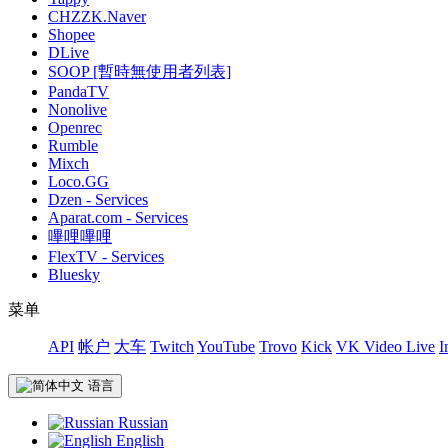
CHZZK.Naver
Shopee
DLive
SOOP [暫時無使用者列表]
PandaTV
Nonolive
Openrec
Rumble
Mixch
Loco.GG
Dzen - Services
Aparat.com - Services
嗶哩嗶哩
FlexTV - Services
Bluesky
菜单
API
帐户
大车
Twitch
YouTube
Trovo
Kick
VK Video Live
I
语言
Russian
English