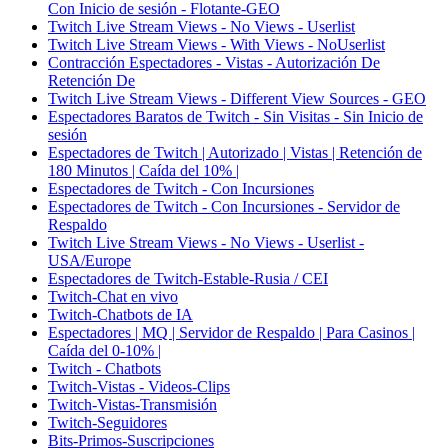
Con Inicio de sesión - Flotante-GEO
Twitch Live Stream Views - No Views - Userlist
Twitch Live Stream Views - With Views - NoUserlist
Contracción Espectadores - Vistas - Autorización De
Retención De
Twitch Live Stream Views - Different View Sources - GEO
Espectadores Baratos de Twitch - Sin Visitas - Sin Inicio de
sesión
Espectadores de Twitch | Autorizado | Vistas | Retención de
180 Minutos | Caída del 10% |
Espectadores de Twitch - Con Incursiones
Espectadores de Twitch - Con Incursiones - Servidor de
Respaldo
Twitch Live Stream Views - No Views - Userlist -
USA/Europe
Espectadores de Twitch-Estable-Rusia / CEI
Twitch-Chat en vivo
Twitch-Chatbots de IA
Espectadores | MQ | Servidor de Respaldo | Para Casinos |
Caída del 0-10% |
Twitch - Chatbots
Twitch-Vistas - Videos-Clips
Twitch-Vistas-Transmisión
Twitch-Seguidores
Bits-Primos-Suscripciones