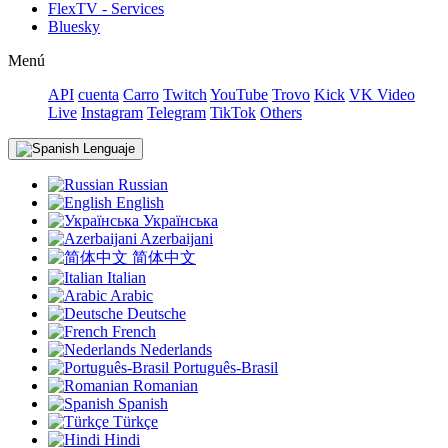
FlexTV - Services
Bluesky
Menú
API
cuenta
Carro
Twitch
YouTube
Trovo
Kick
VK Video
Live
Instagram
Telegram
TikTok
Others
Lenguaje
Russian
English
Українська
Azerbaijani
简体中文
Italian
Arabic
Deutsche
French
Nederlands
Português-Brasil
Romanian
Spanish
Türkçe
Hindi