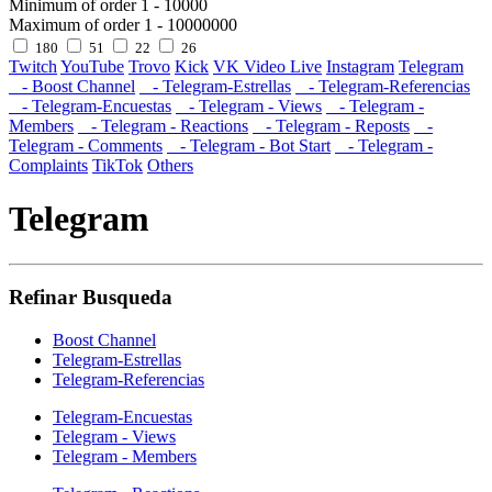
Minimum of order
1
-
10000
Maximum of order
1
-
10000000
180
51
22
26
Twitch
YouTube
Trovo
Kick
VK Video Live
Instagram
Telegram
- Boost Channel
- Telegram-Estrellas
- Telegram-Referencias
- Telegram-Encuestas
- Telegram - Views
- Telegram -
Members
- Telegram - Reactions
- Telegram - Reposts
-
Telegram - Comments
- Telegram - Bot Start
- Telegram -
Complaints
TikTok
Others
Telegram
Refinar Busqueda
Boost Channel
Telegram-Estrellas
Telegram-Referencias
Telegram-Encuestas
Telegram - Views
Telegram - Members