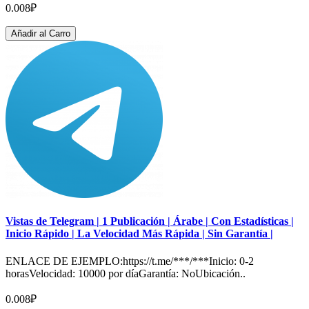
0.008₽
Añadir al Carro
Vistas de Telegram | 1 Publicación | Árabe | Con Estadísticas |
Inicio Rápido | La Velocidad Más Rápida | Sin Garantía |
ENLACE DE EJEMPLO:https://t.me/***/***Inicio: 0-2
horasVelocidad: 10000 por díaGarantía: NoUbicación..
0.008₽