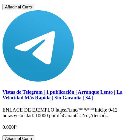
Añadir al Carro
Vistas de Telegram | 1 publicación | Arranque Lento | La
Velocidad Más Rápida | Sin Garantía | S4 |
ENLACE DE EJEMPLO:https://t.me/***/***Inicio: 0-12
horasVelocidad: 10000 por díaGarantía: No¡Atenció..
0.000₽
Añadir al Carro