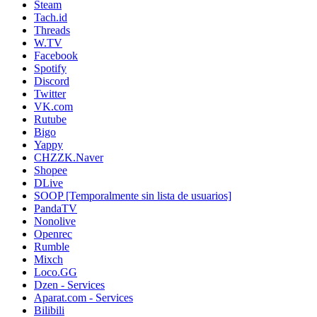
Steam
Tach.id
Threads
W.TV
Facebook
Spotify
Discord
Twitter
VK.com
Rutube
Bigo
Yappy
CHZZK.Naver
Shopee
DLive
SOOP [Temporalmente sin lista de usuarios]
PandaTV
Nonolive
Openrec
Rumble
Mixch
Loco.GG
Dzen - Services
Aparat.com - Services
Bilibili