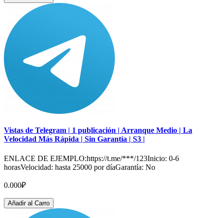
Vistas de Telegram | 1 publicación | Arranque Medio | La
Velocidad Más Rápida | Sin Garantía | S3 |
ENLACE DE EJEMPLO:https://t.me/***/123Inicio: 0-6
horasVelocidad: hasta 25000 por díaGarantía: No
0.000₽
Añadir al Carro