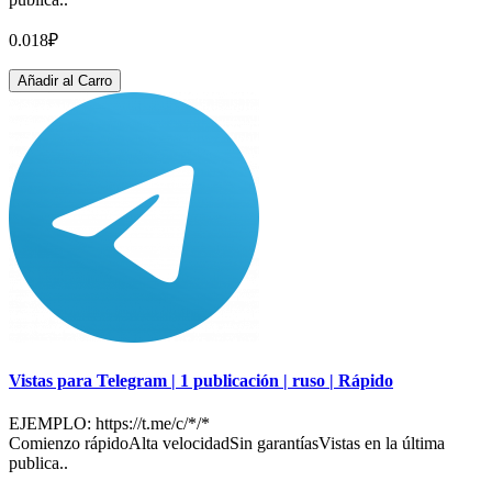
0.018₽
Añadir al Carro
Vistas para Telegram | 1 publicación | ruso | Rápido
EJEMPLO: https://t.me/c/*/*
Comienzo rápidoAlta velocidadSin garantíasVistas en la última
publica..