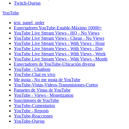
Twitch-Quejas
YouTube
text_panel_order
Espectadores YouTube-Estable-Máximo 10000+
YouTube Live Stream Views - HQ - No Views
YouTube Live Stream Views - Cheap - No Views
YouTube Live Stream Views - With Views - Hour
YouTube Live Stream Views - With Views - Day
YouTube Live Stream Views - With Views - Week
YouTube Live Stream Views - With Views - Month
Espectadores de YouTube-Ubicación diversa
YouTube - Chatbots
YouTube-Chat en vivo
Me gusta - No me gusta de YouTube
YouTube-Vistas-Videos-Transmisiones-Cortos
Paquetes de Vistas de YouTube
YouTube - Views - Monetization
Suscriptores de YouTube
YouTube-Comentarios
YouTube - Reposts
YouTube-Reacciones
YouTube-Quejas