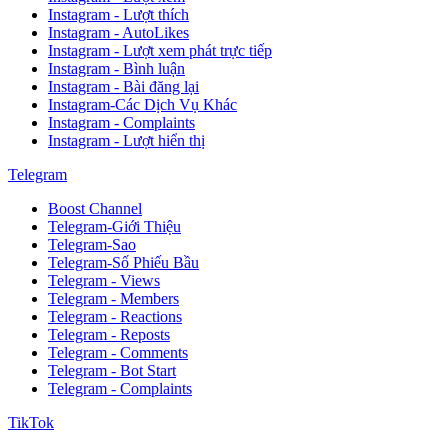
Instagram - Lượt thích
Instagram - AutoLikes
Instagram - Lượt xem phát trực tiếp
Instagram - Bình luận
Instagram - Bài đăng lại
Instagram-Các Dịch Vụ Khác
Instagram - Complaints
Instagram - Lượt hiển thị
Telegram
Boost Channel
Telegram-Giới Thiệu
Telegram-Sao
Telegram-Số Phiếu Bầu
Telegram - Views
Telegram - Members
Telegram - Reactions
Telegram - Reposts
Telegram - Comments
Telegram - Bot Start
Telegram - Complaints
TikTok