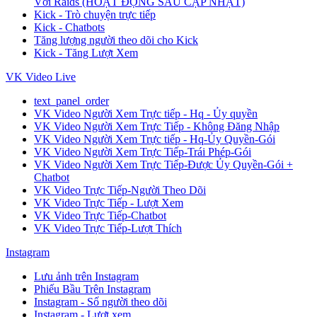
Với Raids (HOẠT ĐỘNG SAU CẬP NHẬT)
Kick - Trò chuyện trực tiếp
Kick - Chatbots
Tăng lượng người theo dõi cho Kick
Kick - Tăng Lượt Xem
VK Video Live
text_panel_order
VK Video Người Xem Trực tiếp - Hq - Ủy quyền
VK Video Người Xem Trực Tiếp - Không Đăng Nhập
VK Video Người Xem Trực tiếp - Hq-Ủy Quyền-Gói
VK Video Người Xem Trực Tiếp-Trái Phép-Gói
VK Video Người Xem Trực Tiếp-Được Ủy Quyền-Gói +
Chatbot
VK Video Trực Tiếp-Người Theo Dõi
VK Video Trực Tiếp - Lượt Xem
VK Video Trực Tiếp-Chatbot
VK Video Trực Tiếp-Lượt Thích
Instagram
Lưu ảnh trên Instagram
Phiếu Bầu Trên Instagram
Instagram - Số người theo dõi
Instagram - Lượt xem