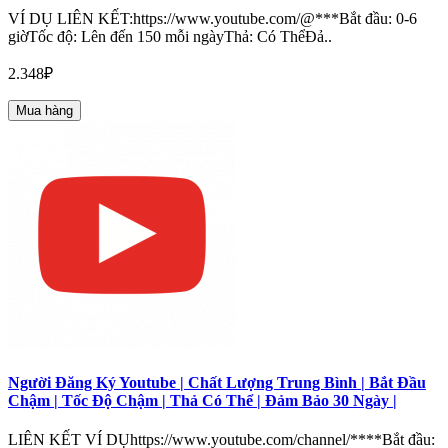
VÍ DỤ LIÊN KẾT:https://www.youtube.com/@***Bắt đầu: 0-6
giờTốc độ: Lên đến 150 mỗi ngàyThả: Có ThểĐả..
2.348₽
Mua hàng
Người Đăng Ký Youtube | Chất Lượng Trung Bình | Bắt Đầu
Chậm | Tốc Độ Chậm | Thả Có Thể | Đảm Bảo 30 Ngày |
LIÊN KẾT VÍ DỤhttps://www.youtube.com/channel/****Bắt đầu: