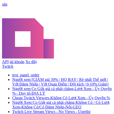
sản
API
tài khoản
Xe đẩy
Twitch
text_panel_order
Người xem [GIẢM giá 59% | HQ BAY | Rẻ nhất Thế giới |
Với Đăng Nhập | Với Quan Điểm | Đột kích | 0-10% Giảm]
Người xem Co Giật giá cả phải chăng-Lượt Xem - Ủy Quyền
% - Duy trì-ĐỊA LÝ
Cheap Twitch Viewers-Không Có Lượt Xem - Ủy Quyền %
Người Xem Co Giật giá cả phải chăng-Không Có / Có Lượt
Xem-Không Có/Có Đăng Nhập-Nổi-GEO
Twitch Live Stream Views - No Views - Userlist