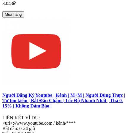
3.043₽
Mua hàng
Người Đăng Ký Youtube | Kênh | M+M | Người Dùng Thực |
Từ tìm kiếm | Bắt Đầu Chậm | Tốc Độ Nhanh Nhất | Thả 0-
15% | Không Đảm Bảo |
LIÊN KẾT VÍ DỤ:
<url>://www.youtube.com / kênh/****
Bắt đầu: 0-24 giờ