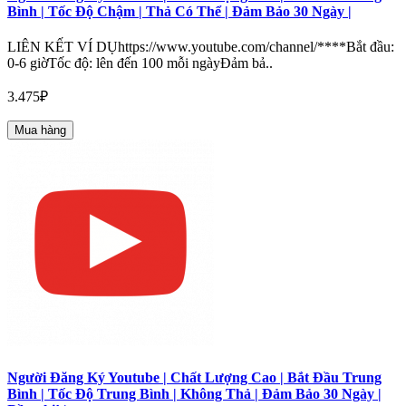
Bình | Tốc Độ Chậm | Thả Có Thể | Đảm Bảo 30 Ngày |
LIÊN KẾT VÍ DỤhttps://www.youtube.com/channel/****Bắt đầu:
0-6 giờTốc độ: lên đến 100 mỗi ngàyĐảm bả..
3.475₽
Mua hàng
Người Đăng Ký Youtube | Chất Lượng Cao | Bắt Đầu Trung
Bình | Tốc Độ Trung Bình | Không Thả | Đảm Bảo 30 Ngày |