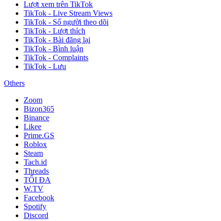
Lượt xem trên TikTok
TikTok - Live Stream Views
TikTok - Số người theo dõi
TikTok - Lượt thích
TikTok - Bài đăng lại
TikTok - Bình luận
TikTok - Complaints
TikTok - Lưu
Others
Zoom
Bizon365
Binance
Likee
Prime.GS
Roblox
Steam
Tach.id
Threads
TỐI ĐA
W.TV
Facebook
Spotify
Discord