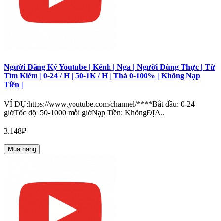
Người Đăng Ký Youtube | Kênh | Nga | Người Dùng Thực | Từ
Tìm Kiếm | 0-24 / H | 50-1K / H | Thả 0-100% | Không Nạp
Tiền |
VÍ DỤ:https://www.youtube.com/channel/****Bắt đầu: 0-24
giờTốc độ: 50-1000 mỗi giờNạp Tiền: KhôngĐỊA..
3.148₽
Mua hàng