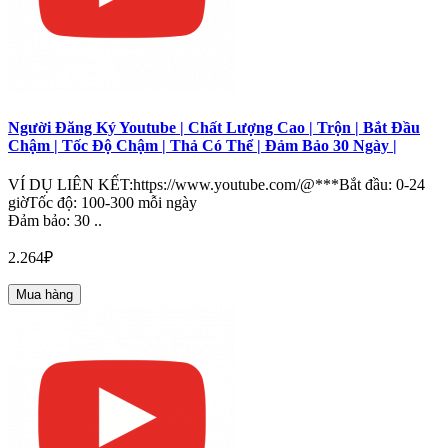
Người Đăng Ký Youtube | Chất Lượng Cao | Trộn | Bắt Đầu
Chậm | Tốc Độ Chậm | Thả Có Thể | Đảm Bảo 30 Ngày |
VÍ DỤ LIÊN KẾT:https://www.youtube.com/@***Bắt đầu: 0-24
giờTốc độ: 100-300 mỗi ngày
Đảm bảo: 30 ..
2.264₽
Mua hàng