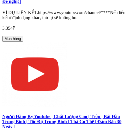
Đề nghị! |
VÍ DỤ LIÊN KẾT:https://www.youtube.com/channel/****Nếu liên
kết ở định dạng khác, thứ tự sẽ không ho..
3.354₽
Mua hàng
Người Đăng Ký Youtube | Chất Lượng Cao | Trộn | Bắt Đầu
Trung Bình | Tốc Độ Trung Bình | Thả Có Thể | Đảm Bảo 30
Ngày |