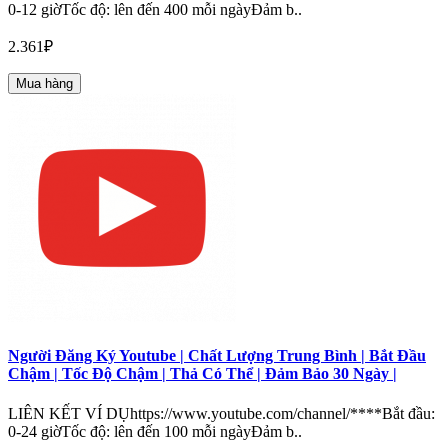
0-12 giờTốc độ: lên đến 400 mỗi ngàyĐảm b..
2.361₽
Mua hàng
Người Đăng Ký Youtube | Chất Lượng Trung Bình | Bắt Đầu
Chậm | Tốc Độ Chậm | Thả Có Thể | Đảm Bảo 30 Ngày |
LIÊN KẾT VÍ DỤhttps://www.youtube.com/channel/****Bắt đầu:
0-24 giờTốc độ: lên đến 100 mỗi ngàyĐảm b..