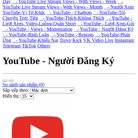
Day
- YouTube Live Stream Views - With Views - Week
-
YouTube Live Stream Views - With Views - Month
- Người Xem
YouTube-Vị Trí Khác
- YouTube - Chatbots
- YouTube-Trò
Chuyện Trực Tiếp
- YouTube-Thích-Không Thích
- YouTube -
Lượt Xem- Video-Luồng-Quần Short
- YouTube - Lượt Xem-Gói
- YouTube - Views - Monetization
- YouTube - Người Đăng Ký
- YouTube-Bình Luận
- YouTube - Reposts
- YouTube-Phản
Ứng
- YouTube-Khiếu Nại
Trovo
Kick
VK Video Live
Instagram
Telegram
TikTok
Others
YouTube - Người Đăng Ký
So sánh sản phẩm (0)
Sắp xếp theo:
Hiển thị: