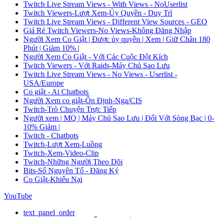
Twitch Live Stream Views - With Views - NoUserlist
Twitch Viewers-Lượt Xem-Ủy Quyền - Duy Trì
Twitch Live Stream Views - Different View Sources - GEO
Giá Rẻ Twitch Viewers-No Views-Không Đăng Nhập
Người Xem Co Giật | Được ủy quyền | Xem | Giữ Chân 180
Phút | Giảm 10% |
Người Xem Co Giật - Với Các Cuộc Đột Kích
Twitch Viewers - Với Raids-Máy Chủ Sao Lưu
Twitch Live Stream Views - No Views - Userlist -
USA/Europe
Co giật - Ai Chatbots
Người Xem co giật-Ổn Định-Nga/CIS
Twitch-Trò Chuyện Trực Tiếp
Người xem | MQ | Máy Chủ Sao Lưu | Đối Với Sòng Bạc | 0-
10% Giảm |
Twitch - Chatbots
Twitch-Lượt Xem-Luồng
Twitch-Xem-Video-Clip
Twitch-Những Người Theo Dõi
Bits-Số Nguyên Tố - Đăng Ký
Co Giật-Khiếu Nại
YouTube
text_panel_order