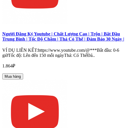
Người Đăng Ký Youtube | Chất Lượng Cao | Trộn | Bắt Đầu
Trung Bình | Tốc Độ Chậm | Thả Có Thể | Đảm Bảo 30 Ngày |
VÍ DỤ LIÊN KẾT:https://www.youtube.com/@***Bắt đầu: 0-6
giờTốc độ: Lên đến 150 mỗi ngàyThả: Có ThểĐả..
1.864₽
Mua hàng