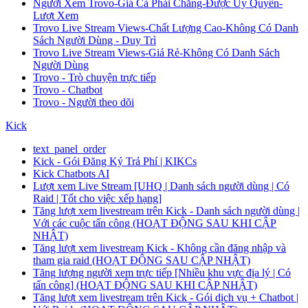
Người Xem Trovo-Giá Cả Phải Chăng-Được Ủy Quyền-
Lượt Xem
Trovo Live Stream Views-Chất Lượng Cao-Không Có Danh
Sách Người Dùng - Duy Trì
Trovo Live Stream Views-Giá Rẻ-Không Có Danh Sách
Người Dùng
Trovo - Trò chuyện trực tiếp
Trovo - Chatbot
Trovo - Người theo dõi
Kick
text_panel_order
Kick - Gói Đăng Ký Trả Phí | KIKCs
Kick Chatbots AI
Lượt xem Live Stream [UHQ | Danh sách người dùng | Có
Raid | Tốt cho việc xếp hạng]
Tăng lượt xem livestream trên Kick - Danh sách người dùng |
Với các cuộc tấn công (HOẠT ĐỘNG SAU KHI CẬP
NHẬT)
Tăng lượt xem livestream Kick - Không cần đăng nhập và
tham gia raid (HOẠT ĐỘNG SAU CẬP NHẬT)
Tăng lượng người xem trực tiếp [Nhiều khu vực địa lý | Có
tấn công] (HOẠT ĐỘNG SAU KHI CẬP NHẬT)
Tăng lượt xem livestream trên Kick - Gói dịch vụ + Chatbot |