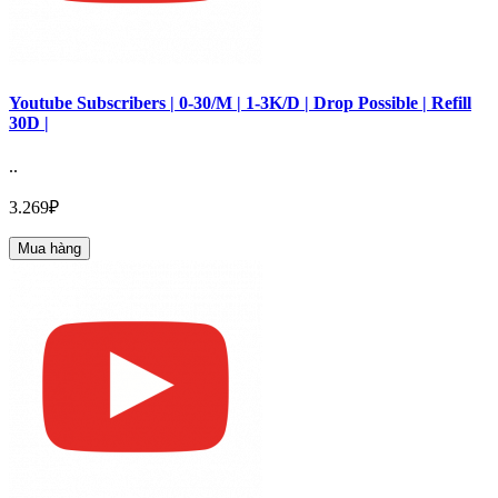
Youtube Subscribers | 0-30/M | 1-3K/D | Drop Possible | Refill
30D |
..
3.269₽
Mua hàng