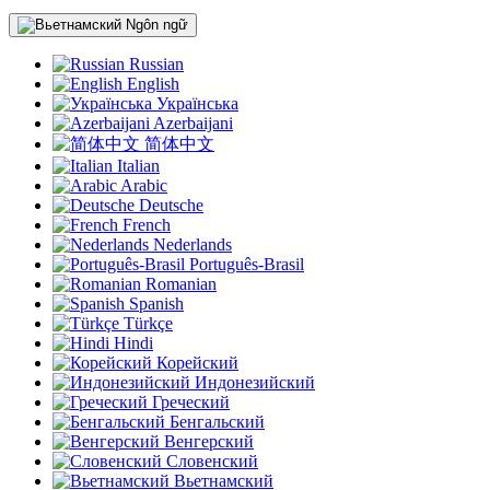
Ngôn ngữ
Russian
English
Українська
Azerbaijani
简体中文
Italian
Arabic
Deutsche
French
Nederlands
Português-Brasil
Romanian
Spanish
Türkçe
Hindi
Корейский
Индонезийский
Греческий
Бенгальский
Венгерский
Словенский
Вьетнамский