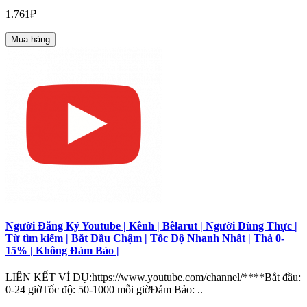
1.761₽
Mua hàng
Người Đăng Ký Youtube | Kênh | Bêlarut | Người Dùng Thực |
Từ tìm kiếm | Bắt Đầu Chậm | Tốc Độ Nhanh Nhất | Thả 0-
15% | Không Đảm Bảo |
LIÊN KẾT VÍ DỤ:https://www.youtube.com/channel/****Bắt đầu:
0-24 giờTốc độ: 50-1000 mỗi giờĐảm Bảo: ..