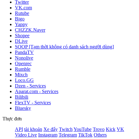
Twitter
VK.com
Rutube
Bigo
Yappy
CHZZK.Naver
Shopee
DLive
SOOP [Tạm thời không có danh sách người dùng]
PandaTV
Nonolive
Openrec
Rumble
Mixch
Loco.GG
Dzen - Services
Aparat.com - Services
Bilibili
FlexTV - Services
Bluesky
Thực đơn
API
tài khoản
Xe đẩy
Twitch
YouTube
Trovo
Kick
VK
Video Live
Instagram
Telegram
TikTok
Others