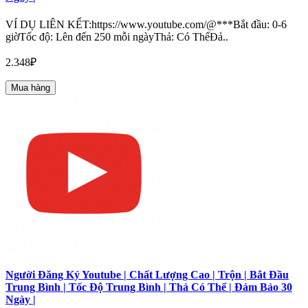
VÍ DỤ LIÊN KẾT:https://www.youtube.com/@***Bắt đầu: 0-6
giờTốc độ: Lên đến 250 mỗi ngàyThả: Có ThểĐả..
2.348₽
Mua hàng
Người Đăng Ký Youtube | Chất Lượng Cao | Trộn | Bắt Đầu
Trung Bình | Tốc Độ Trung Bình | Thả Có Thể | Đảm Bảo 30
Ngày |