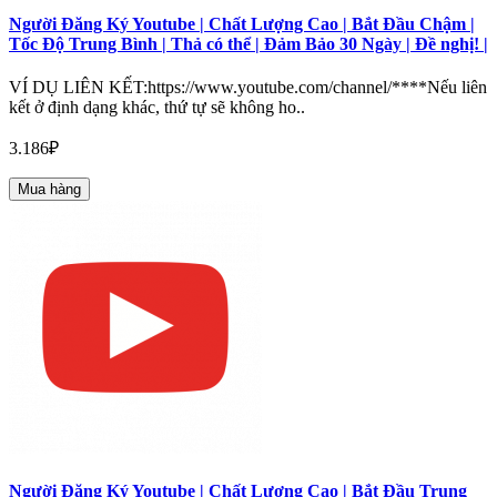
Người Đăng Ký Youtube | Chất Lượng Cao | Bắt Đầu Chậm |
Tốc Độ Trung Bình | Thả có thể | Đảm Bảo 30 Ngày | Đề nghị! |
VÍ DỤ LIÊN KẾT:https://www.youtube.com/channel/****Nếu liên
kết ở định dạng khác, thứ tự sẽ không ho..
3.186₽
Mua hàng
Người Đăng Ký Youtube | Chất Lượng Cao | Bắt Đầu Trung