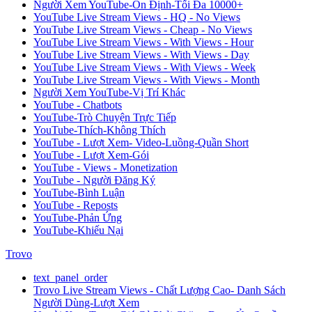
Người Xem YouTube-Ổn Định-Tối Đa 10000+
YouTube Live Stream Views - HQ - No Views
YouTube Live Stream Views - Cheap - No Views
YouTube Live Stream Views - With Views - Hour
YouTube Live Stream Views - With Views - Day
YouTube Live Stream Views - With Views - Week
YouTube Live Stream Views - With Views - Month
Người Xem YouTube-Vị Trí Khác
YouTube - Chatbots
YouTube-Trò Chuyện Trực Tiếp
YouTube-Thích-Không Thích
YouTube - Lượt Xem- Video-Luồng-Quần Short
YouTube - Lượt Xem-Gói
YouTube - Views - Monetization
YouTube - Người Đăng Ký
YouTube-Bình Luận
YouTube - Reposts
YouTube-Phản Ứng
YouTube-Khiếu Nại
Trovo
text_panel_order
Trovo Live Stream Views - Chất Lượng Cao- Danh Sách
Người Dùng-Lượt Xem