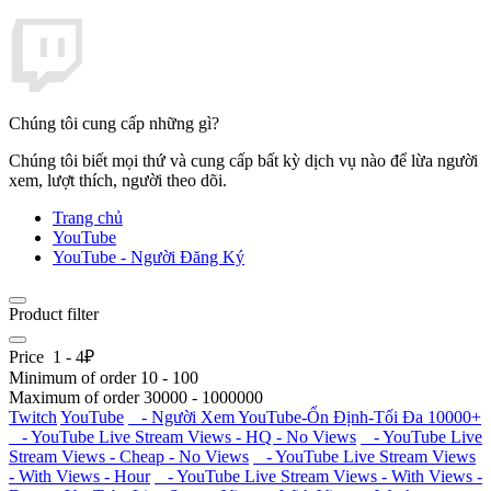
Chúng tôi cung cấp những gì?
Chúng tôi biết mọi thứ và cung cấp bất kỳ dịch vụ nào để lừa người
xem, lượt thích, người theo dõi.
Trang chủ
YouTube
YouTube - Người Đăng Ký
Product filter
Price
1
-
4
₽
Minimum of order
10
-
100
Maximum of order
30000
-
1000000
Twitch
YouTube
- Người Xem YouTube-Ổn Định-Tối Đa 10000+
- YouTube Live Stream Views - HQ - No Views
- YouTube Live
Stream Views - Cheap - No Views
- YouTube Live Stream Views
- With Views - Hour
- YouTube Live Stream Views - With Views -