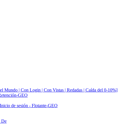
 Mundo | Con Login | Con Vistas | Redadas | Caída del 0-10%]
n-Retención-GEO
Inicio de sesión - Flotante-GEO
n De