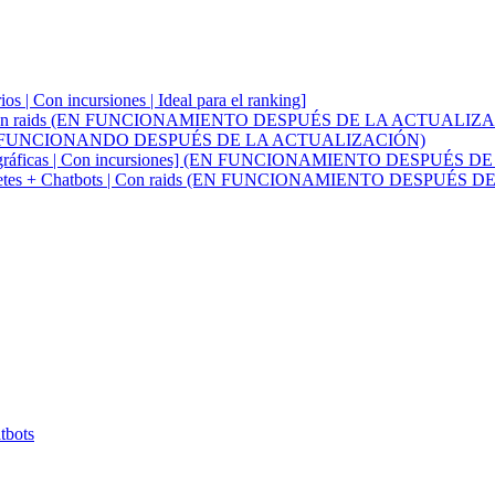
os | Con incursiones | Ideal para el ranking]
uarios | Con raids (EN FUNCIONAMIENTO DESPUÉS DE LA ACTUALIZ
 Con raids (FUNCIONANDO DESPUÉS DE LA ACTUALIZACIÓN)
ones geográficas | Con incursiones] (EN FUNCIONAMIENTO DESPU
vo - Paquetes + Chatbots | Con raids (EN FUNCIONAMIENTO DESPU
tbots