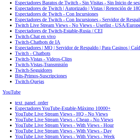
Espectadores Baratos de Twitch - Sin Visitas - Sin Inicio de ses
Espectadores de Twitch | Autorizado | Vistas | Retención de 18
Espectadores de Twitch - Con Incursiones
Espectadores de Twitch - Con Incursiones - Servidor de Respa
Twitch Live Stream Views - No Views - Userlist - USA/Europ
Espectadores de Twitch-Estable-Rusia / CEI
Twitch-Chat en vivo
Twitch-Chatbots de IA
Espectadores | MQ | Servidor de Respaldo | Para Casinos | Caí
Twitch - Chatbots
Twitch-Vistas - Videos-Clips
Twitch-Vistas-Transmisión
Twitch-Seguidores
Bits-Primos-Suscripciones
Twitch-Quejas
YouTube
text_panel_order
Espectadores YouTube-Estable-Máximo 10000+
YouTube Live Stream Views - HQ - No Views
YouTube Live Stream Views - Cheap - No Views
YouTube Live Stream Views - With Views - Hour
YouTube Live Stream Views - With Views - Day
YouTube Live Stream Views - With Views - Week