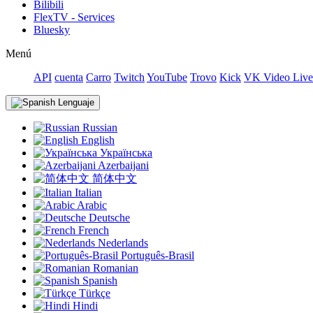
Bilibili
FlexTV - Services
Bluesky
Menú
API
cuenta
Carro
Twitch
YouTube
Trovo
Kick
VK Video Live
Lenguaje
Russian
English
Українська
Azerbaijani
简体中文
Italian
Arabic
Deutsche
French
Nederlands
Português-Brasil
Romanian
Spanish
Türkçe
Hindi