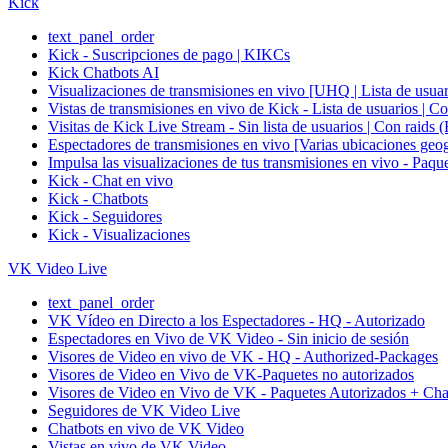
Kick
text_panel_order
Kick - Suscripciones de pago | KIKCs
Kick Chatbots AI
Visualizaciones de transmisiones en vivo [UHQ | Lista de usuari
Vistas de transmisiones en vivo de Kick - Lista de us
Visitas de Kick Live Stream - Sin lista de usuarios |
Espectadores de transmisiones en vivo [Varias ubicaci
Impulsa las visualizaciones de tus transmisiones en vi
Kick - Chat en vivo
Kick - Chatbots
Kick - Seguidores
Kick - Visualizaciones
VK Video Live
text_panel_order
VK Vídeo en Directo a los Espectadores - HQ - Autorizado
Espectadores en Vivo de VK Video - Sin inicio de sesión
Visores de Video en vivo de VK - HQ - Authorized-Packages
Visores de Video en Vivo de VK-Paquetes no autorizados
Visores de Video en Vivo de VK - Paquetes Autorizados + Cha
Seguidores de VK Video Live
Chatbots en vivo de VK Video
Vistas en vivo de VK Video