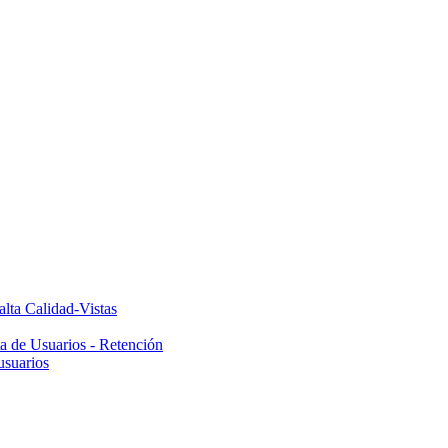
alta Calidad-Vistas
ta de Usuarios - Retención
usuarios