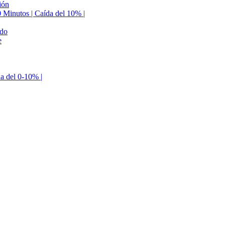
ión
0 Minutos | Caída del 10% |
ldo
e
da del 0-10% |