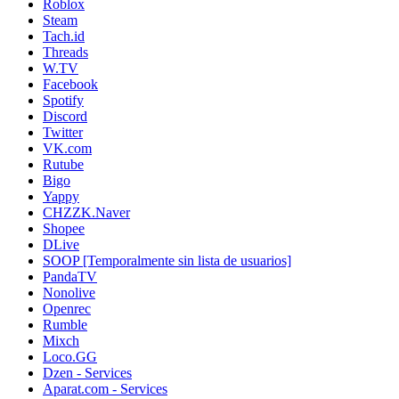
Roblox
Steam
Tach.id
Threads
W.TV
Facebook
Spotify
Discord
Twitter
VK.com
Rutube
Bigo
Yappy
CHZZK.Naver
Shopee
DLive
SOOP [Temporalmente sin lista de usuarios]
PandaTV
Nonolive
Openrec
Rumble
Mixch
Loco.GG
Dzen - Services
Aparat.com - Services