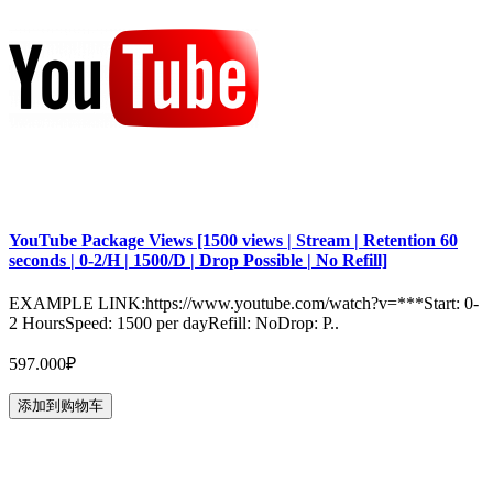
YouTube Package Views [1500 views | Stream | Retention 60
seconds | 0-2/H | 1500/D | Drop Possible | No Refill]
EXAMPLE LINK:https://www.youtube.com/watch?v=***Start: 0-
2 HoursSpeed: 1500 per dayRefill: NoDrop: P..
597.000₽
添加到购物车