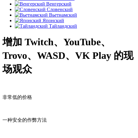
Венгерский
Словенский
Вьетнамский
Японский
Тайландский
增加 Twitch、YouTube、
Trovo、WASD、VK Play 的现
场观众
非常低的价格
一种安全的作弊方法