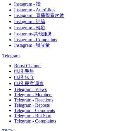
Instagram - 讚
Instagram - AutoLikes
Instagram - 直播觀看次數
Instagram - 評論
Instagram - 轉發
Instagram-其他服务
Instagram - Complaints
Instagram - 曝光量
Telegram
Boost Channel
电报-明星
电报-转介
电报-民意调查
Telegram - Views
Telegram - Members
Telegram - Reactions
Telegram - Reposts
Telegram - Comments
Telegram - Bot Start
Telegram - Complaints
TikTok