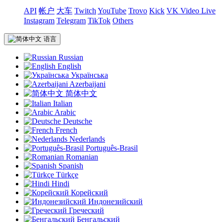
API
帐户
大车
Twitch
YouTube
Trovo
Kick
VK Video Live
Instagram
Telegram
TikTok
Others
语言
Russian
English
Українська
Azerbaijani
简体中文
Italian
Arabic
Deutsche
French
Nederlands
Português-Brasil
Romanian
Spanish
Türkçe
Hindi
Корейский
Индонезийский
Греческий
Бенгальский