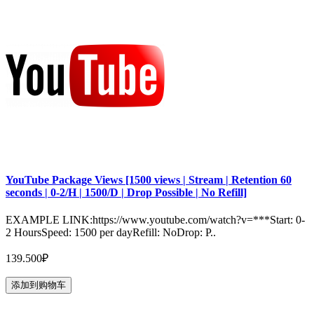
YouTube Package Views [1500 views | Stream | Retention 60
seconds | 0-2/H | 1500/D | Drop Possible | No Refill]
EXAMPLE LINK:https://www.youtube.com/watch?v=***Start: 0-
2 HoursSpeed: 1500 per dayRefill: NoDrop: P..
139.500₽
添加到购物车