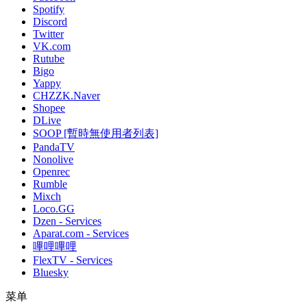
Spotify
Discord
Twitter
VK.com
Rutube
Bigo
Yappy
CHZZK.Naver
Shopee
DLive
SOOP [暫時無使用者列表]
PandaTV
Nonolive
Openrec
Rumble
Mixch
Loco.GG
Dzen - Services
Aparat.com - Services
嗶哩嗶哩
FlexTV - Services
Bluesky
菜单