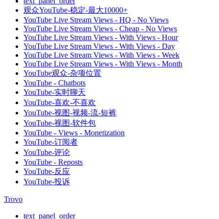
text_panel_order
观众YouTube-稳定-最大10000+
YouTube Live Stream Views - HQ - No Views
YouTube Live Stream Views - Cheap - No Views
YouTube Live Stream Views - With Views - Hour
YouTube Live Stream Views - With Views - Day
YouTube Live Stream Views - With Views - Week
YouTube Live Stream Views - With Views - Month
YouTube观众-杂项位置
YouTube - Chatbots
YouTube-实时聊天
YouTube-喜欢-不喜欢
YouTube-视图-视频-流-短裤
YouTube-视图-软件包
YouTube - Views - Monetization
YouTube-订阅者
YouTube-评论
YouTube - Reposts
YouTube-反应
YouTube-投诉
Trovo
text_panel_order