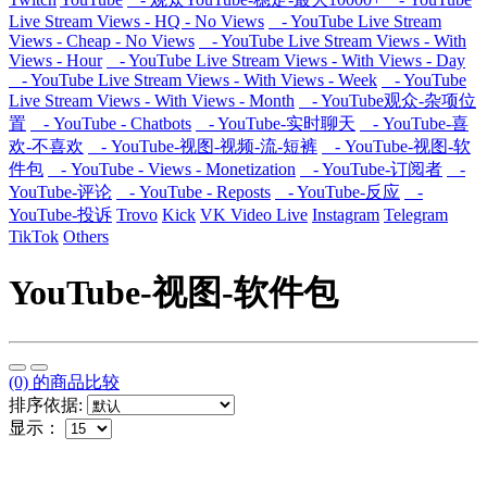
Live Stream Views - HQ - No Views
- YouTube Live Stream
Views - Cheap - No Views
- YouTube Live Stream Views - With
Views - Hour
- YouTube Live Stream Views - With Views - Day
- YouTube Live Stream Views - With Views - Week
- YouTube
Live Stream Views - With Views - Month
- YouTube观众-杂项位
置
- YouTube - Chatbots
- YouTube-实时聊天
- YouTube-喜
欢-不喜欢
- YouTube-视图-视频-流-短裤
- YouTube-视图-软
件包
- YouTube - Views - Monetization
- YouTube-订阅者
-
YouTube-评论
- YouTube - Reposts
- YouTube-反应
-
YouTube-投诉
Trovo
Kick
VK Video Live
Instagram
Telegram
TikTok
Others
YouTube-视图-软件包
(0) 的商品比较
排序依据:
显示：