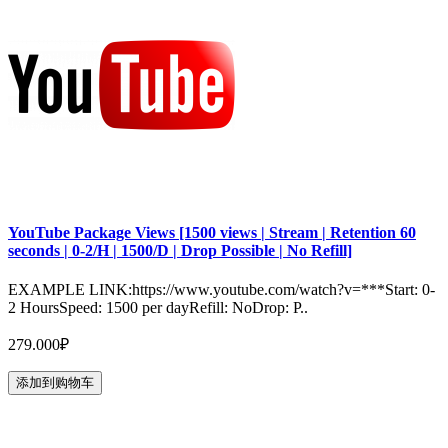
YouTube Package Views [1500 views | Stream | Retention 60
seconds | 0-2/H | 1500/D | Drop Possible | No Refill]
EXAMPLE LINK:https://www.youtube.com/watch?v=***Start: 0-
2 HoursSpeed: 1500 per dayRefill: NoDrop: P..
279.000₽
添加到购物车