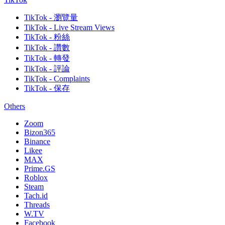
TikTok - 瀏覽量
TikTok - Live Stream Views
TikTok - 粉絲
TikTok - 讚數
TikTok - 轉發
TikTok - 評論
TikTok - Complaints
TikTok - 保存
Others
Zoom
Bizon365
Binance
Likee
MAX
Prime.GS
Roblox
Steam
Tach.id
Threads
W.TV
Facebook