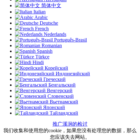
简体中文
Italian
Arabic
Deutsche
French
Nederlands
Português-Brasil
Romanian
Spanish
Türkçe
Hindi
Корейский
Индонезийский
Греческий
Бенгальский
Венгерский
Словенский
Вьетнамский
Японский
Тайландский
推广溪涧的检讨
我们收集和使用您的cookie，如果您没有处理您的数据，那么
您应该失去网站。