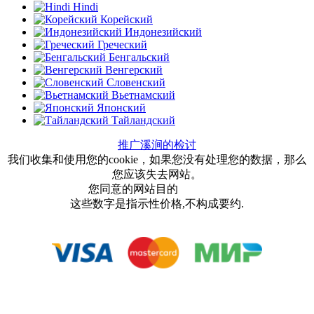
Hindi
Корейский
Индонезийский
Греческий
Бенгальский
Венгерский
Словенский
Вьетнамский
Японский
Тайландский
推广溪涧的检讨
我们收集和使用您的cookie，如果您没有处理您的数据，那么
您应该失去网站。
您同意的网站目的
用户协议
这些数字是指示性价格,不构成要约.