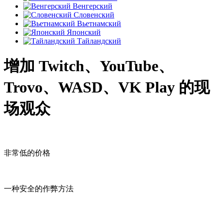
Венгерский
Словенский
Вьетнамский
Японский
Тайландский
增加 Twitch、YouTube、
Trovo、WASD、VK Play 的现
场观众
非常低的价格
一种安全的作弊方法