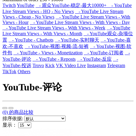
Twitch
YouTube
- 观众YouTube-稳定-最大10000+
- YouTube
Live Stream Views - HQ - No Views
- YouTube Live Stream
Views - Cheap - No Views
- YouTube Live Stream Views - With
Views - Hour
- YouTube Live Stream Views - With Views - Day
- YouTube Live Stream Views - With Views - Week
- YouTube
Live Stream Views - With Views - Month
- YouTube观众-杂项位
置
- YouTube - Chatbots
- YouTube-实时聊天
- YouTube-喜
欢-不喜欢
- YouTube-视图-视频-流-短裤
- YouTube-视图-软
件包
- YouTube - Views - Monetization
- YouTube-订阅者
-
YouTube-评论
- YouTube - Reposts
- YouTube-反应
-
YouTube-投诉
Trovo
Kick
VK Video Live
Instagram
Telegram
TikTok
Others
YouTube-评论
(0) 的商品比较
排序依据:
显示：