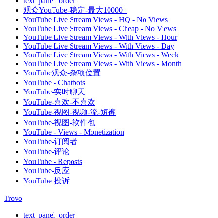
text_panel_order
观众YouTube-稳定-最大10000+
YouTube Live Stream Views - HQ - No Views
YouTube Live Stream Views - Cheap - No Views
YouTube Live Stream Views - With Views - Hour
YouTube Live Stream Views - With Views - Day
YouTube Live Stream Views - With Views - Week
YouTube Live Stream Views - With Views - Month
YouTube观众-杂项位置
YouTube - Chatbots
YouTube-实时聊天
YouTube-喜欢-不喜欢
YouTube-视图-视频-流-短裤
YouTube-视图-软件包
YouTube - Views - Monetization
YouTube-订阅者
YouTube-评论
YouTube - Reposts
YouTube-反应
YouTube-投诉
Trovo
text_panel_order