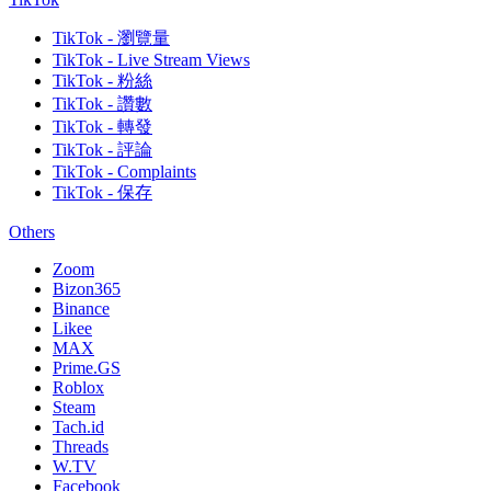
TikTok - 瀏覽量
TikTok - Live Stream Views
TikTok - 粉絲
TikTok - 讚數
TikTok - 轉發
TikTok - 評論
TikTok - Complaints
TikTok - 保存
Others
Zoom
Bizon365
Binance
Likee
MAX
Prime.GS
Roblox
Steam
Tach.id
Threads
W.TV
Facebook