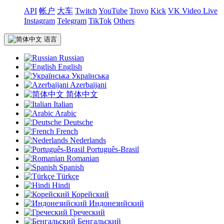
API
帐户
大车
Twitch
YouTube
Trovo
Kick
VK Video Live
Instagram
Telegram
TikTok
Others
语言
Russian
English
Українська
Azerbaijani
简体中文
Italian
Arabic
Deutsche
French
Nederlands
Português-Brasil
Romanian
Spanish
Türkçe
Hindi
Корейский
Индонезийский
Греческий
Бенгальский