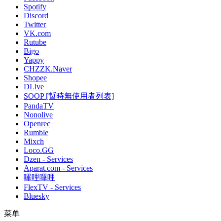
Spotify
Discord
Twitter
VK.com
Rutube
Bigo
Yappy
CHZZK.Naver
Shopee
DLive
SOOP [暫時無使用者列表]
PandaTV
Nonolive
Openrec
Rumble
Mixch
Loco.GG
Dzen - Services
Aparat.com - Services
嗶哩嗶哩
FlexTV - Services
Bluesky
菜单