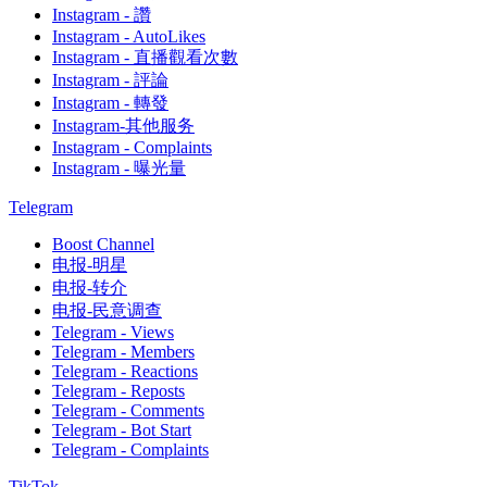
Instagram - 讚
Instagram - AutoLikes
Instagram - 直播觀看次數
Instagram - 評論
Instagram - 轉發
Instagram-其他服务
Instagram - Complaints
Instagram - 曝光量
Telegram
Boost Channel
电报-明星
电报-转介
电报-民意调查
Telegram - Views
Telegram - Members
Telegram - Reactions
Telegram - Reposts
Telegram - Comments
Telegram - Bot Start
Telegram - Complaints
TikTok