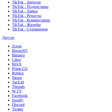
TikTok - Зрители
TikTok - Подписчики
TikTok - Лайки
TikTok - Репосты
TikTok - Комментарии
TikTok - Жалобы
TikTok - Сохранения
Другое
Zoom
Bizon365
Binance
Likee
MAX
Prime.GS
Roblox
Steam
Tach.id
Threads
W.TV
Facebook
Spotify
Discord
Twitter