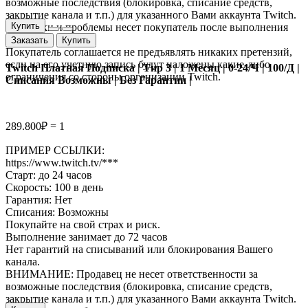
возможные последствия (блокировка, списание средств,
закрытие канала и т.п.) для указанного Вами аккаунта Twitch.
Купить
Все риски и проблемы несет покупатель после выполнения
заказа.
Заказать
Купить
Покупатель соглашается не предъявлять никаких претензий,
если на его учетную запись будут наложены какие-либо
Twitch Платная Подписка | Tир 3 | 1 Месяц | 0-24/Ч | 100/Д |
ограничения со стороны организации Twitch.
Списания Возможны | Без Гарантии |
289.800₽ = 1
ПРИМЕР ССЫЛКИ:
https://www.twitch.tv/***
Старт: до 24 часов
Скорость: 100 в день
Гарантия: Нет
Списания: Возможны
Покупайте на свой страх и риск.
Выполнение занимает до 72 часов
Нет гарантий на списываний или блокирования Вашего
канала.
ВНИМАНИЕ: Продавец не несет ответственности за
возможные последствия (блокировка, списание средств,
закрытие канала и т.п.) для указанного Вами аккаунта Twitch.