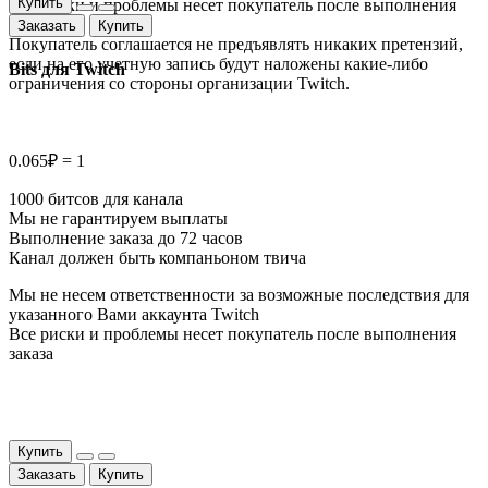
Купить
Все риски и проблемы несет покупатель после выполнения
заказа.
Заказать
Купить
Покупатель соглашается не предъявлять никаких претензий,
если на его учетную запись будут наложены какие-либо
Bits для Twitch
ограничения со стороны организации Twitch.
0.065₽ = 1
1000 битсов для канала
Мы не гарантируем выплаты
Выполнение заказа до 72 часов
Канал должен быть компаньоном твича
Мы не несем ответственности за возможные последствия для
указанного Вами аккаунта Twitch
Все риски и проблемы несет покупатель после выполнения
заказа
Купить
Заказать
Купить