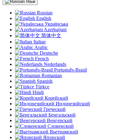
Язык
Russian
English
Українська
Azerbaijani
简体中文
Italian
Arabic
Deutsche
French
Nederlands
Português-Brasil
Romanian
Spanish
Türkçe
Hindi
Корейский
Индонезийский
Греческий
Бенгальский
Венгерский
Словенский
Вьетнамский
Японский