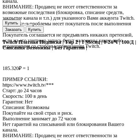
канала.
ВНИМАНИЕ: Продавец не несет ответственности за
возможные последствия (блокировка, списание средств,
закрытие канала и т.п.) для указанного Вами аккаунта Twitch.
Купить
Все риски и проблемы несет покупатель после выполнения
заказа.
Заказать
Купить
Покупатель соглашается не предъявлять никаких претензий,
если на его учетную запись будут наложены какие-либо
Twitch Платная Подписка | Tир 2 | 1 Месяц | 0-24/Ч | 100/Д |
ограничения со стороны организации Twitch.
Списания Возможны | Без Гарантии |
185.320₽ = 1
ПРИМЕР ССЫЛКИ:
https://www.twitch.tv/***
Старт: до 24 часов
Скорость: 100 в день
Гарантия: Нет
Списания: Возможны
Покупайте на свой страх и риск.
Выполнение занимает до 72 часов
Нет гарантий на списываний или блокирования Вашего
канала.
ВНИМАНИЕ: Продавец не несет ответственности за