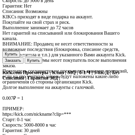
Скорость: до 5000 в день
Гарантия: Нет
Списания: Возможны
KIKCs приходят в виде подарка на аккаунт.
Покупайте на свой страх и риск.
Выполнение занимает до 72 часов
Нет гарантий на списываний или блокирования Вашего
канала.
ВНИМАНИЕ: Продавец не несет ответственности за
возможные последствия (блокировка, списание средств,
Купить
закрытие канала и т.п.) для указанного Вами аккаунта Kick.
Все риски и проблемы несет покупатель после выполнения
Заказать
Купить
заказа.
Покупатель соглашается не предъявлять никаких претензий,
Kick.com Просмотры | Клип | MQ | 0-1/Ч | 5-8К/Д | Без
если на его учетную запись будут наложены какие-либо
Списаний | Гарантия 30Д |
ограничения со стороны организации Kick.
Долгое выполнение на аккаунты с галочкой.
0.007₽ = 1
ПРИМЕР:
https://kick.com/nickname?clip=***
Старт: 0-1 час
Скорость: 5000-8000 в час
Гарантия: 30 дней