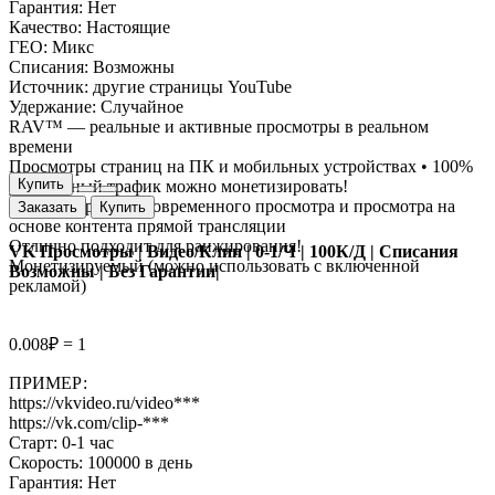
Гарантия: Нет
Качество: Настоящие
ГЕО: Микс
Списания: Возможны
Источник: другие страницы YouTube
Удержание: Случайное
RAV™ — реальные и активные просмотры в реальном
времени
Просмотры страниц на ПК и мобильных устройствах • 100%
Купить
уникальный трафик можно монетизировать!
Среднее время одновременного просмотра и просмотра на
Заказать
Купить
основе контента прямой трансляции
Отлично подходит для ранжирования!
VK Просмотры | Видео/Клип | 0-1/Ч | 100К/Д | Списания
Монетизируемый (можно использовать с включенной
Возможны | Без Гарантии|
рекламой)
0.008₽ = 1
ПРИМЕР:
https://vkvideo.ru/video***
https://vk.com/clip-***
Старт: 0-1 час
Скорость: 100000 в день
Гарантия: Нет