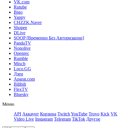
VK.com
Rutube
Bigo
Yappy
CHZZK.Naver
Shopee
DLive
SOOP [Временно Без Авторизации]
PandaTV
Nonolive
Openrec
Rumble
Mixch
Loco.GG
Дзен
Aparat.com
Bilibili
FlexTV
Bluesky
Меню
API
Аккаунт
Корзина
Twitch
YouTube
Trovo
Kick
VK
Video Live
Instagram
Telegram
TikTok
Другое