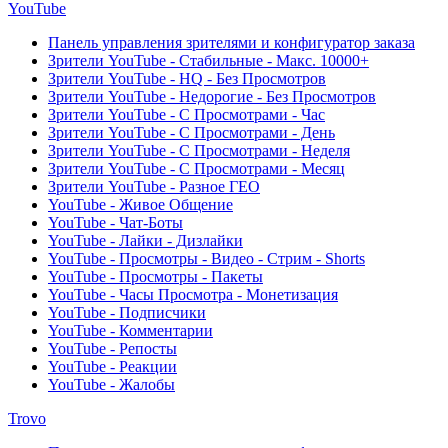
YouTube
Панель управления зрителями и конфигуратор заказа
Зрители YouTube - Стабильные - Макс. 10000+
Зрители YouTube - HQ - Без Просмотров
Зрители YouTube - Недорогие - Без Просмотров
Зрители YouTube - С Просмотрами - Час
Зрители YouTube - С Просмотрами - День
Зрители YouTube - С Просмотрами - Неделя
Зрители YouTube - С Просмотрами - Месяц
Зрители YouTube - Разное ГЕО
YouTube - Живое Общение
YouTube - Чат-Боты
YouTube - Лайки - Дизлайки
YouTube - Просмотры - Видео - Стрим - Shorts
YouTube - Просмотры - Пакеты
YouTube - Часы Просмотра - Монетизация
YouTube - Подписчики
YouTube - Комментарии
YouTube - Репосты
YouTube - Реакции
YouTube - Жалобы
Trovo