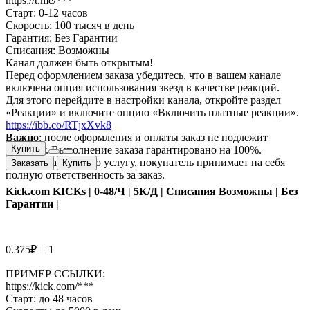
https://t.me/***
Старт: 0-12 часов
Скорость: 100 тысяч в день
Гарантия: Без Гарантии
Списания: Возможны
Канал должен быть открытым!
Перед оформлением заказа убедитесь, что в вашем канале
включена опция использования звезд в качестве реакций.
Для этого перейдите в настройки канала, откройте раздел
«Реакции» и включите опцию «Включить платные реакции».
https://ibb.co/RTjxXvk8
Важно
: после оформления и оплаты заказ не подлежит
Купить
возврату. Выполнение заказа гарантировано на 100%.
Приобретая данную услугу, покупатель принимает на себя
Заказать
Купить
полную ответственность за заказ.
Kick.com KICKs | 0-48/Ч | 5К/Д | Списания Возможны | Без
Гарантии |
0.375₽ = 1
ПРИМЕР ССЫЛКИ:
https://kick.com/***
Старт: до 48 часов