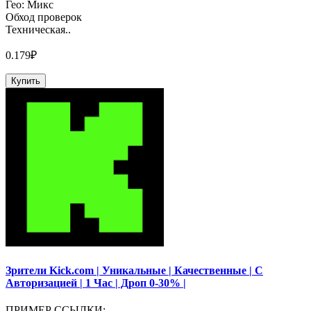
Гео: Микс
Обход проверок
Техническая..
0.179₽
Купить
Зрители Kick.com | Уникальные | Качественные | С
Авторизацией | 1 Час | Дроп 0-30% |
ПРИМЕР ССЫЛКИ: