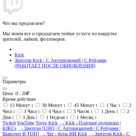
Что мы предлагаем?
Мы знаем все и предлагаем любые услуги по накрутке
зрителей, лайков, фолловеров.
Kick
Зрители Kick - С Авторизацией | С Рейдами
(РАБОТАЕТ ПОСЛЕ ОБНОВЛЕНИЯ)
Параметры
Цена
0
-
20
₽
Время действия
15 Минут
30 Минут
45 Минут
1 Час
2
1
1
1
1
Часа
3 Часа
4 Часа
5 Часов
1 День
2
1
1
1
1
1
Дня
3 Дня
1 Неделя
1 Месяц
1
1
1
1
Twitch
YouTube
Trovo
Kick
- Kick - Платные подписки |
KIKCs
- Зрители [UHQ | С Авторизацией | С Рейдами |
Выводит В ТОП]
- Чат - боты ИИ Kick
- Зрители Kick - С