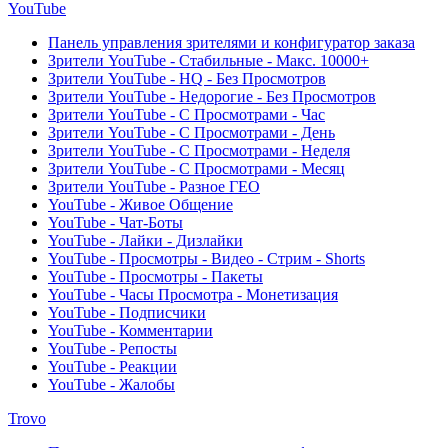
YouTube
Панель управления зрителями и конфигуратор заказа
Зрители YouTube - Стабильные - Макс. 10000+
Зрители YouTube - HQ - Без Просмотров
Зрители YouTube - Недорогие - Без Просмотров
Зрители YouTube - С Просмотрами - Час
Зрители YouTube - С Просмотрами - День
Зрители YouTube - С Просмотрами - Неделя
Зрители YouTube - С Просмотрами - Месяц
Зрители YouTube - Разное ГЕО
YouTube - Живое Общение
YouTube - Чат-Боты
YouTube - Лайки - Дизлайки
YouTube - Просмотры - Видео - Стрим - Shorts
YouTube - Просмотры - Пакеты
YouTube - Часы Просмотра - Монетизация
YouTube - Подписчики
YouTube - Комментарии
YouTube - Репосты
YouTube - Реакции
YouTube - Жалобы
Trovo