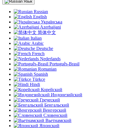
Язык
Russian
English
Українська
Azerbaijani
简体中文
Italian
Arabic
Deutsche
French
Nederlands
Português-Brasil
Romanian
Spanish
Türkçe
Hindi
Корейский
Индонезийский
Греческий
Бенгальский
Венгерский
Словенский
Вьетнамский
Японский