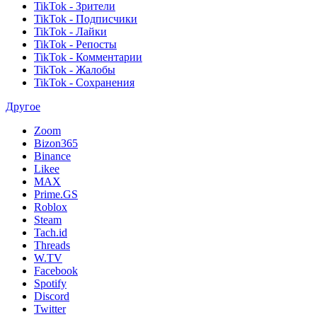
TikTok - Зрители
TikTok - Подписчики
TikTok - Лайки
TikTok - Репосты
TikTok - Комментарии
TikTok - Жалобы
TikTok - Сохранения
Другое
Zoom
Bizon365
Binance
Likee
MAX
Prime.GS
Roblox
Steam
Tach.id
Threads
W.TV
Facebook
Spotify
Discord
Twitter