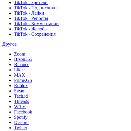
TikTok - Зрители
TikTok - Подписчики
TikTok - Лайки
TikTok - Репосты
TikTok - Комментарии
TikTok - Жалобы
TikTok - Сохранения
Другое
Zoom
Bizon365
Binance
Likee
MAX
Prime.GS
Roblox
Steam
Tach.id
Threads
W.TV
Facebook
Spotify
Discord
Twitter