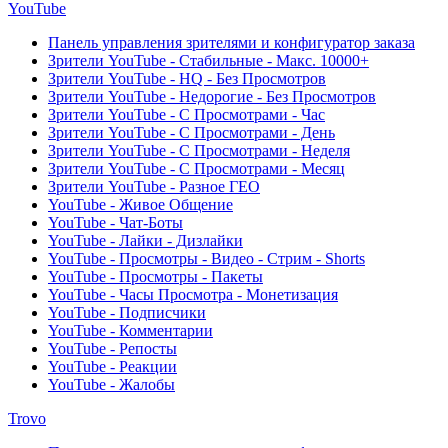
YouTube
Панель управления зрителями и конфигуратор заказа
Зрители YouTube - Стабильные - Макс. 10000+
Зрители YouTube - HQ - Без Просмотров
Зрители YouTube - Недорогие - Без Просмотров
Зрители YouTube - С Просмотрами - Час
Зрители YouTube - С Просмотрами - День
Зрители YouTube - С Просмотрами - Неделя
Зрители YouTube - С Просмотрами - Месяц
Зрители YouTube - Разное ГЕО
YouTube - Живое Общение
YouTube - Чат-Боты
YouTube - Лайки - Дизлайки
YouTube - Просмотры - Видео - Стрим - Shorts
YouTube - Просмотры - Пакеты
YouTube - Часы Просмотра - Монетизация
YouTube - Подписчики
YouTube - Комментарии
YouTube - Репосты
YouTube - Реакции
YouTube - Жалобы
Trovo