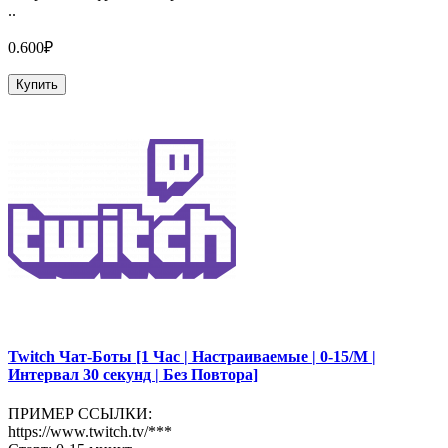
..
0.600₽
Купить
Twitch Чат-Боты [1 Час | Настраиваемые | 0-15/М |
Интервал 30 секунд | Без Повтора]
ПРИМЕР ССЫЛКИ:
https://www.twitch.tv/***