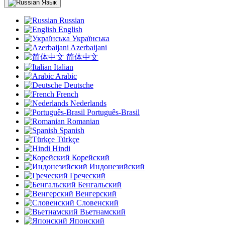
Язык
Russian
English
Українська
Azerbaijani
简体中文
Italian
Arabic
Deutsche
French
Nederlands
Português-Brasil
Romanian
Spanish
Türkçe
Hindi
Корейский
Индонезийский
Греческий
Бенгальский
Венгерский
Словенский
Вьетнамский
Японский