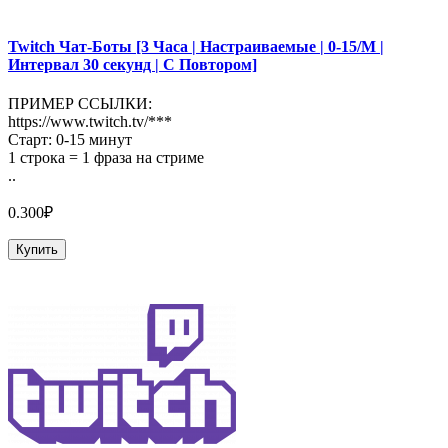
Twitch Чат-Боты [3 Часа | Настраиваемые | 0-15/М |
Интервал 30 секунд | С Повтором]
ПРИМЕР ССЫЛКИ:
https://www.twitch.tv/***
Старт: 0-15 минут
1 строка = 1 фраза на стриме
..
0.300₽
Купить