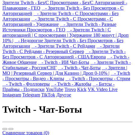
Зрители Twitch - Без/С Просмотрами - Без/С Авторизацией -
Плавающие - ГЕО
- Зрители Twitch - Без Просмотров - С
Авторизацией
- Зрители Twitch - С Просмотрами - Без
Авторизации
- Зрители Twitch - С Просмотрами - С
Авторизацией - Удержание
- Зрители Twitch - Разные
Источники Просмотров - ГЕО
- Зрители Twitch | С
авторизацией | С просмотрами | Удержание 180 минут | Дроп
10% |
- Недорогие Зрители Twitch - Без Просмотров - Без
Авторизации
- Зрители Twitch - С Рейдами
- Зрители
Twitch - С Рейдами - Резервный Сервер
- Зрители Twitch -
Без Просмотров - С Авторизацией - США/Европа
- Twitch -
Живое Общение
- Twitch - ИИ Чат-Боты
- Зрители Twitch -
Стабильные - Россия/СНГ
- Twitch - Чат-Боты
- Зрители |
MQ | Резервный Сервер | Для Казино | Дроп 0-10% |
- Twitch
- Просмотры - Видео - Клипы
- Twitch - Просмотры - Стрим
- Twitch - Фолловеры
- Twitch - Жалобы
- Битсы -
Праймы - Подписки
YouTube
Trovo
Kick
VK Video Live
Instagram
Telegram
TikTok
Другое
Twitch - Чат-Боты
Сравнение товаров (0)