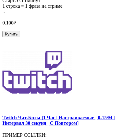
Старт: 0-15 минут
1 строка = 1 фраза на стриме
..
0.100₽
Купить
Twitch Чат-Боты [1 Час | Настраиваемые | 0-15/М |
Интервал 30 секунд | С Повтором]
ПРИМЕР ССЫЛКИ: