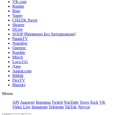
VK.com
Rutube
Bigo
Yappy
CHZZK.Naver
Shopee
DLive
SOOP [Временно Без Авторизации]
PandaTV
Nonolive
Openrec
Rumble
Mixch
Loco.GG
Дзен
Aparat.com
Bilibili
FlexTV
Bluesky
Меню
API
Аккаунт
Корзина
Twitch
YouTube
Trovo
Kick
VK
Video Live
Instagram
Telegram
TikTok
Другое