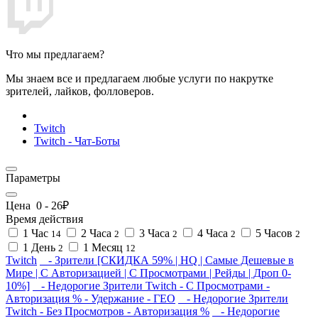
Что мы предлагаем?
Мы знаем все и предлагаем любые услуги по накрутке
зрителей, лайков, фолловеров.
Twitch
Twitch - Чат-Боты
Параметры
Цена
0
-
26
₽
Время действия
1 Час
2 Часа
3 Часа
4 Часа
5 Часов
14
2
2
2
2
1 День
1 Месяц
2
12
Twitch
- Зрители [СКИДКА 59% | HQ | Самые Дешевые в
Мире | С Авторизацией | С Просмотрами | Рейды | Дроп 0-
10%]
- Недорогие Зрители Twitch - С Просмотрами -
Авторизация % - Удержание - ГЕО
- Недорогие Зрители
Twitch - Без Просмотров - Авторизация %
- Недорогие