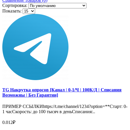
Сравнение товаров (0)
Сортировка:
Показать:
TG Накрутка опросов [Канал | 0-1/Ч | 100К/Д | Списания
Возможны | Без Гарантии]
ПРИМЕР ССЫЛКИhttps://t.me/channel/1234?option=**Старт: 0-
1 часСкорость: до 100 тысяч в деньСписания:..
0.012₽