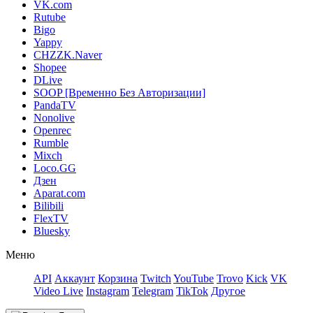
VK.com
Rutube
Bigo
Yappy
CHZZK.Naver
Shopee
DLive
SOOP [Временно Без Авторизации]
PandaTV
Nonolive
Openrec
Rumble
Mixch
Loco.GG
Дзен
Aparat.com
Bilibili
FlexTV
Bluesky
Меню
API
Аккаунт
Корзина
Twitch
YouTube
Trovo
Kick
VK
Video Live
Instagram
Telegram
TikTok
Другое