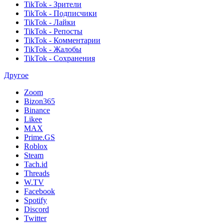
TikTok - Зрители
TikTok - Подписчики
TikTok - Лайки
TikTok - Репосты
TikTok - Комментарии
TikTok - Жалобы
TikTok - Сохранения
Другое
Zoom
Bizon365
Binance
Likee
MAX
Prime.GS
Roblox
Steam
Tach.id
Threads
W.TV
Facebook
Spotify
Discord
Twitter