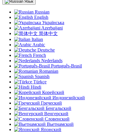
Язык
Russian
English
Українська
Azerbaijani
简体中文
Italian
Arabic
Deutsche
French
Nederlands
Português-Brasil
Romanian
Spanish
Türkçe
Hindi
Корейский
Индонезийский
Греческий
Бенгальский
Венгерский
Словенский
Вьетнамский
Японский