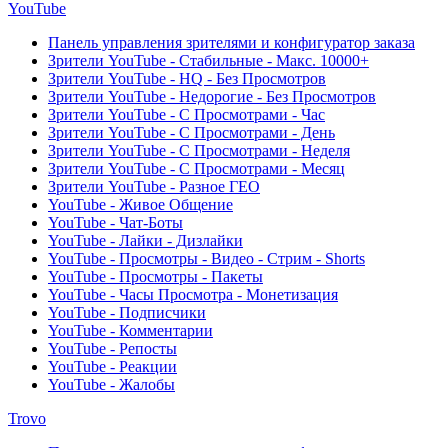
YouTube
Панель управления зрителями и конфигуратор заказа
Зрители YouTube - Стабильные - Макс. 10000+
Зрители YouTube - HQ - Без Просмотров
Зрители YouTube - Недорогие - Без Просмотров
Зрители YouTube - С Просмотрами - Час
Зрители YouTube - С Просмотрами - День
Зрители YouTube - С Просмотрами - Неделя
Зрители YouTube - С Просмотрами - Месяц
Зрители YouTube - Разное ГЕО
YouTube - Живое Общение
YouTube - Чат-Боты
YouTube - Лайки - Дизлайки
YouTube - Просмотры - Видео - Стрим - Shorts
YouTube - Просмотры - Пакеты
YouTube - Часы Просмотра - Монетизация
YouTube - Подписчики
YouTube - Комментарии
YouTube - Репосты
YouTube - Реакции
YouTube - Жалобы
Trovo