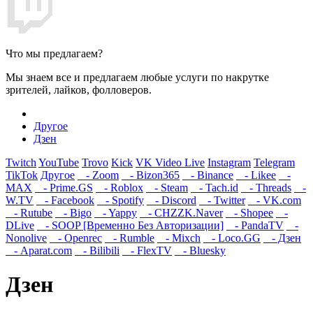
Что мы предлагаем?
Мы знаем все и предлагаем любые услуги по накрутке
зрителей, лайков, фолловеров.
Другое
Дзен
Twitch
YouTube
Trovo
Kick
VK Video Live
Instagram
Telegram
TikTok
Другое
- Zoom
- Bizon365
- Binance
- Likee
-
MAX
- Prime.GS
- Roblox
- Steam
- Tach.id
- Threads
-
W.TV
- Facebook
- Spotify
- Discord
- Twitter
- VK.com
- Rutube
- Bigo
- Yappy
- CHZZK.Naver
- Shopee
-
DLive
- SOOP [Временно Без Авторизации]
- PandaTV
-
Nonolive
- Openrec
- Rumble
- Mixch
- Loco.GG
- Дзен
- Aparat.com
- Bilibili
- FlexTV
- Bluesky
Дзен