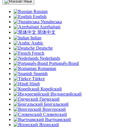
Язык
Russian
English
Українська
Azerbaijani
简体中文
Italian
Arabic
Deutsche
French
Nederlands
Português-Brasil
Romanian
Spanish
Türkçe
Hindi
Корейский
Индонезийский
Греческий
Бенгальский
Венгерский
Словенский
Вьетнамский
Японский