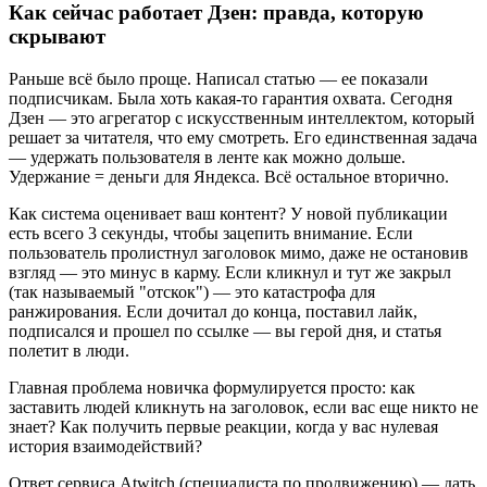
Как сейчас работает Дзен: правда, которую
скрывают
Раньше всё было проще. Написал статью — ее показали
подписчикам. Была хоть какая-то гарантия охвата. Сегодня
Дзен — это агрегатор с искусственным интеллектом, который
решает за читателя, что ему смотреть. Его единственная задача
— удержать пользователя в ленте как можно дольше.
Удержание = деньги для Яндекса. Всё остальное вторично.
Как система оценивает ваш контент? У новой публикации
есть всего 3 секунды, чтобы зацепить внимание. Если
пользователь пролистнул заголовок мимо, даже не остановив
взгляд — это минус в карму. Если кликнул и тут же закрыл
(так называемый "отскок") — это катастрофа для
ранжирования. Если дочитал до конца, поставил лайк,
подписался и прошел по ссылке — вы герой дня, и статья
полетит в люди.
Главная проблема новичка формулируется просто: как
заставить людей кликнуть на заголовок, если вас еще никто не
знает? Как получить первые реакции, когда у вас нулевая
история взаимодействий?
Ответ сервиса Atwitch (специалиста по продвижению) — дать