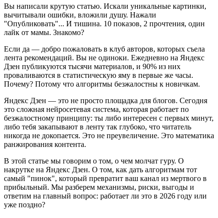
Вы написали крутую статью. Искали уникальные картинки,
вычитывали ошибки, вложили душу. Нажали
"Опубликовать"... И тишина. 10 показов, 2 прочтения, один
лайк от мамы. Знакомо?
Если да — добро пожаловать в клуб авторов, которых съела
лента рекомендаций. Вы не одиноки. Ежедневно на Яндекс
Дзен публикуются тысячи материалов, и 90% из них
проваливаются в статистическую яму в первые же часы.
Почему? Потому что алгоритмы безжалостны к новичкам.
Яндекс Дзен — это не просто площадка для блогов. Сегодня
это сложная нейросетевая система, которая работает по
безжалостному принципу: ты либо интересен с первых минут,
либо тебя закапывают в ленту так глубоко, что читатель
никогда не докопается. Это не преувеличение. Это математика
ранжирования контента.
В этой статье мы говорим о том, о чем молчат гуру. О
накрутке на Яндекс Дзен. О том, как дать алгоритмам тот
самый "пинок", который превратит ваш канал из мертвого в
прибыльный. Мы разберем механизмы, риски, выгоды и
ответим на главный вопрос: работает ли это в 2026 году или
уже поздно?