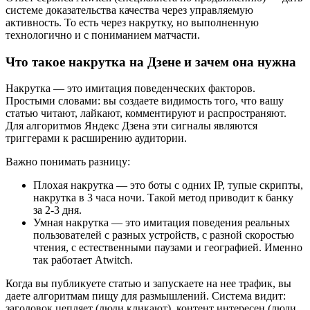
системе доказательства качества через управляемую
активность. То есть через накрутку, но выполненную
технологично и с пониманием матчасти.
Что такое накрутка на Дзене и зачем она нужна
Накрутка — это имитация поведенческих факторов.
Простыми словами: вы создаете видимость того, что вашу
статью читают, лайкают, комментируют и распространяют.
Для алгоритмов Яндекс Дзена эти сигналы являются
триггерами к расширению аудитории.
Важно понимать разницу:
Плохая накрутка — это боты с одних IP, тупые скрипты,
накрутка в 3 часа ночи. Такой метод приводит к банку
за 2-3 дня.
Умная накрутка — это имитация поведения реальных
пользователей с разных устройств, с разной скоростью
чтения, с естественными паузами и географией. Именно
так работает Atwitch.
Когда вы публикуете статью и запускаете на нее трафик, вы
даете алгоритмам пищу для размышлений. Система видит:
заголовок цепляет (люди кликают), контент интересен (люди