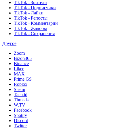
TikTok - Зрители
TikTok - Подписчики
TikTok - Лайки
TikTok - Репосты
TikTok - Комментарии
TikTok - Жалобы
TikTok - Сохранения
Другое
Zoom
Bizon365
Binance
Likee
MAX
Prime.GS
Roblox
Steam
Tach.id
Threads
W.TV
Facebook
Spotify
Discord
Twitter