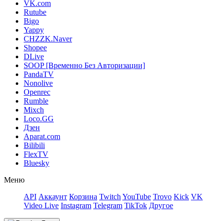
VK.com
Rutube
Bigo
Yappy
CHZZK.Naver
Shopee
DLive
SOOP [Временно Без Авторизации]
PandaTV
Nonolive
Openrec
Rumble
Mixch
Loco.GG
Дзен
Aparat.com
Bilibili
FlexTV
Bluesky
Меню
API
Аккаунт
Корзина
Twitch
YouTube
Trovo
Kick
VK
Video Live
Instagram
Telegram
TikTok
Другое