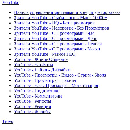
YouTube
Панель управления зрителями и конфигуратор заказа
Зрители YouTube - Стабильные - Макс. 10000+
Зрители YouTube - HQ - Без Просмотров
Зрители YouTube - Недорогие - Без Просмотров
Зрители YouTube - С Просмотрами - Час
Зрители YouTube - С Просмотрами - День
Зрители YouTube - С Просмотрами - Неделя
Зрители YouTube - С Просмотрами - Месяц
Зрители YouTube - Разное ГЕО
YouTube - Живое Общение
YouTube - Чат-Боты
YouTube - Лайки - Дизлайки
YouTube - Просмотры - Видео - Стрим - Shorts
YouTube - Просмотры - Пакеты
YouTube - Часы Просмотра - Монетизация
YouTube - Подписчики
YouTube - Комментарии
YouTube - Репосты
YouTube - Реакции
YouTube - Жалобы
Trovo