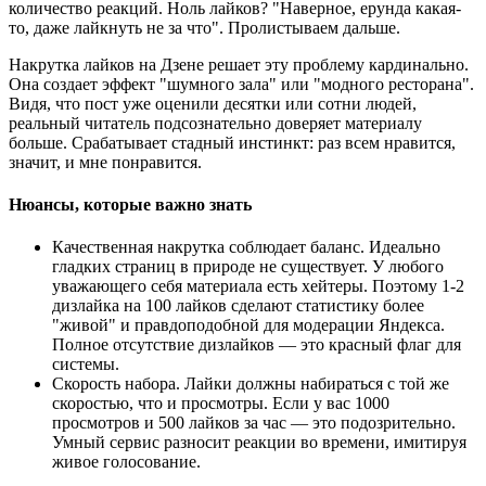
количество реакций. Ноль лайков? "Наверное, ерунда какая-
то, даже лайкнуть не за что". Пролистываем дальше.
Накрутка лайков на Дзене решает эту проблему кардинально.
Она создает эффект "шумного зала" или "модного ресторана".
Видя, что пост уже оценили десятки или сотни людей,
реальный читатель подсознательно доверяет материалу
больше. Срабатывает стадный инстинкт: раз всем нравится,
значит, и мне понравится.
Нюансы, которые важно знать
Качественная накрутка соблюдает баланс. Идеально
гладких страниц в природе не существует. У любого
уважающего себя материала есть хейтеры. Поэтому 1-2
дизлайка на 100 лайков сделают статистику более
"живой" и правдоподобной для модерации Яндекса.
Полное отсутствие дизлайков — это красный флаг для
системы.
Скорость набора. Лайки должны набираться с той же
скоростью, что и просмотры. Если у вас 1000
просмотров и 500 лайков за час — это подозрительно.
Умный сервис разносит реакции во времени, имитируя
живое голосование.