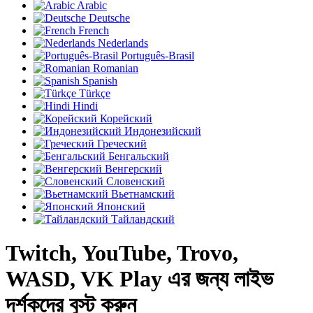
Arabic
Deutsche
French
Nederlands
Português-Brasil
Romanian
Spanish
Türkçe
Hindi
Корейский
Индонезийский
Греческий
Бенгальский
Венгерский
Словенский
Вьетнамский
Японский
Тайландский
Twitch, YouTube, Trovo,
WASD, VK Play এর জন্য লাইভ
দর্শকদের বুস্ট করুন