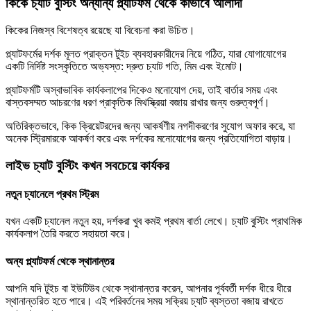
কিকে চ্যাট বুস্টিং অন্যান্য প্ল্যাটফর্ম থেকে কীভাবে আলাদা
কিকের নিজস্ব বিশেষত্ব রয়েছে যা বিবেচনা করা উচিত।
প্ল্যাটফর্মের দর্শক মূলত প্রাক্তন টুইচ ব্যবহারকারীদের নিয়ে গঠিত, যারা যোগাযোগের
একটি নির্দিষ্ট সংস্কৃতিতে অভ্যস্ত: দ্রুত চ্যাট গতি, মিম এবং ইমোট।
প্ল্যাটফর্মটি অস্বাভাবিক কার্যকলাপের দিকেও মনোযোগ দেয়, তাই বার্তার সময় এবং
বাস্তবসম্মত আচরণের ধরণ প্রাকৃতিক মিথস্ক্রিয়া বজায় রাখার জন্য গুরুত্বপূর্ণ।
অতিরিক্তভাবে, কিক ক্রিয়েটরদের জন্য আকর্ষণীয় নগদীকরণের সুযোগ অফার করে, যা
অনেক স্ট্রিমারকে আকর্ষণ করে এবং দর্শকের মনোযোগের জন্য প্রতিযোগিতা বাড়ায়।
লাইভ চ্যাট বুস্টিং কখন সবচেয়ে কার্যকর
নতুন চ্যানেলে প্রথম স্ট্রিম
যখন একটি চ্যানেল নতুন হয়, দর্শকরা খুব কমই প্রথম বার্তা লেখে। চ্যাট বুস্টিং প্রাথমিক
কার্যকলাপ তৈরি করতে সহায়তা করে।
অন্য প্ল্যাটফর্ম থেকে স্থানান্তর
আপনি যদি টুইচ বা ইউটিউব থেকে স্থানান্তর করেন, আপনার পূর্ববর্তী দর্শক ধীরে ধীরে
স্থানান্তরিত হতে পারে। এই পরিবর্তনের সময় সক্রিয় চ্যাট ব্যস্ততা বজায় রাখতে