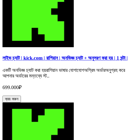
লাইভ চ্যাট | kick.com | রাশিয়ান | অনভিজ্ঞ চ্যাট + অনুসরণ করা হয় | 1 ঘন্টা |
একটি অনভিজ্ঞ চ্যাট করা হয়রাশিয়ান ভাষার যোগাযোগঅগ্রিম অর্ডারঅনুগ্রহ করে
আপনার অর্ডারের মন্তব্যে স্ট..
699.000₽
ক্রয় করুন