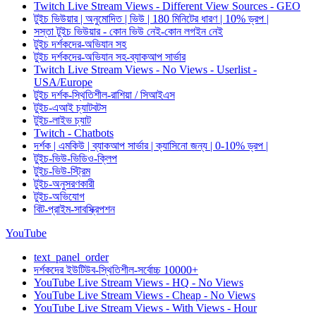
Twitch Live Stream Views - Different View Sources - GEO
টুইচ ভিউয়ার | অনুমোদিত | ভিউ | 180 মিনিটের ধারণ | 10% ড্রপ |
সস্তা টুইচ ভিউয়ার - কোন ভিউ নেই-কোন লগইন নেই
টুইচ দর্শকদের-অভিযান সহ
টুইচ দর্শকদের-অভিযান সহ-ব্যাকআপ সার্ভার
Twitch Live Stream Views - No Views - Userlist -
USA/Europe
টুইচ দর্শক-স্থিতিশীল-রাশিয়া / সিআইএস
টুইচ-এআই চ্যাটবটস
টুইচ-লাইভ চ্যাট
Twitch - Chatbots
দর্শক | এমকিউ | ব্যাকআপ সার্ভার | ক্যাসিনো জন্য | 0-10% ড্রপ |
টুইচ-ভিউ-ভিডিও-ক্লিপ
টুইচ-ভিউ-স্ট্রিম
টুইচ-অনুসরণকারী
টুইচ-অভিযোগ
বিট-প্রাইম-সাবস্ক্রিপশন
YouTube
text_panel_order
দর্শকদের ইউটিউব-স্থিতিশীল-সর্বোচ্চ 10000+
YouTube Live Stream Views - HQ - No Views
YouTube Live Stream Views - Cheap - No Views
YouTube Live Stream Views - With Views - Hour