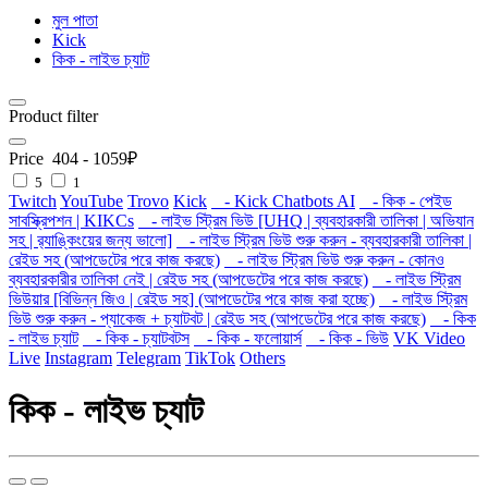
মুল পাতা
Kick
কিক - লাইভ চ্যাট
Product filter
Price
404
-
1059
₽
5
1
Twitch
YouTube
Trovo
Kick
- Kick Chatbots AI
- কিক - পেইড
সাবস্ক্রিপশন | KIKCs
- লাইভ স্ট্রিম ভিউ [UHQ | ব্যবহারকারী তালিকা | অভিযান
সহ | র‍্যাঙ্কিংয়ের জন্য ভালো]
- লাইভ স্ট্রিম ভিউ শুরু করুন - ব্যবহারকারী তালিকা |
রেইড সহ (আপডেটের পরে কাজ করছে)
- লাইভ স্ট্রিম ভিউ শুরু করুন - কোনও
ব্যবহারকারীর তালিকা নেই | রেইড সহ (আপডেটের পরে কাজ করছে)
- লাইভ স্ট্রিম
ভিউয়ার [বিভিন্ন জিও | রেইড সহ] (আপডেটের পরে কাজ করা হচ্ছে)
- লাইভ স্ট্রিম
ভিউ শুরু করুন - প্যাকেজ + চ্যাটবট | রেইড সহ (আপডেটের পরে কাজ করছে)
- কিক
- লাইভ চ্যাট
- কিক - চ্যাটবটস
- কিক - ফলোয়ার্স
- কিক - ভিউ
VK Video
Live
Instagram
Telegram
TikTok
Others
কিক - লাইভ চ্যাট