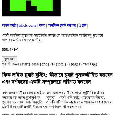
লাইভ চ্যাট | Kick.com | বাংলা | অনভিজ্ঞ চ্যাট করা হয় | 1 ঘন্টা |
একটি অনভিজ্ঞ চ্যাট করা হয়ইংরেজি ভাষার যোগাযোগঅগ্রিম অর্ডারঅনুগ্রহ করে
আপনার অর্ডারের মন্তব্যে স্ট্র..
889.471₽
ক্রয় করুন
প্রদর্শন করুন {start} থেকে {end} এর {total} ({pages} পাতা সমূহ)
কিক লাইভ চ্যাট বুস্টিং: কীভাবে চ্যাট পুনরুজ্জীবিত করবেন
এবং দর্শকদের একটি সম্প্রদায়ে পরিণত করবেন
যখন একজন স্ট্রিমার কিকে লাইভে যান, তারা প্রায়শই যেকোনো কন্টেন্ট ক্রিয়েটরের
সবচেয়ে বড় ভয়ের মুখোমুখি হন — শূন্যতা। একটি খালি চ্যাট, হেডফোনে নীরবতা,
শূন্যের মধ্যে কথা বলার অনুভূতি। এমনকি যদি দর্শক কাউন্টার দুই অঙ্কের সংখ্যা দেখায়,
একটি নীরব চ্যাট একটি স্ট্রিমের যাদু সম্পূর্ণরূপে নষ্ট করতে পারে।