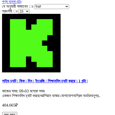
পণ্য তুলনা (0)
যে অনুযায়ী সাজাবেন ঃ
প্রদর্শনী ঃ
লাইভ চ্যাট | কিক | দিন | ইংরেজি | শিক্ষানবিস চ্যাট করছে | 1 ঘন্টা |
কাজের সময়: 09-03 মস্কো সময়
একজন শিক্ষানবিস চ্যাট করছেনরাশিয়ান ভাষার যোগাযোগঅগ্রিম অর্ডারঅনুগ্র..
404.665₽
ক্রয় করুন