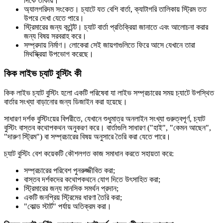
দিকে তাকায়।
অ্যালগরিদম সংকেত। চ্যাটে যত বেশি বার্তা, ক্যাটাগরি তালিকায় স্ট্রিম তত
উপরে দেখা যেতে পারে।
স্ট্রিমারের জন্য কন্টেন্ট। চ্যাট বার্তা প্রতিক্রিয়া জানাতে এবং আলোচনা করার
জন্য বিষয় সরবরাহ করে।
সম্প্রদায় নির্মাণ। লোকেরা সেই জায়গাগুলিতে ফিরে আসে যেখানে তারা
মিথস্ক্রিয়া উপভোগ করেছে।
কিক লাইভ চ্যাট বুস্টিং কী
কিক লাইভ চ্যাট বুস্টিং হলো একটি পরিষেবা যা লাইভ সম্প্রচারের সময় চ্যাটে উপস্থিত
বার্তার সংখ্যা বাড়ানোর জন্য ডিজাইন করা হয়েছে।
সাধারণ দর্শক বুস্টিংয়ের বিপরীতে, যেখানে শুধুমাত্র অনলাইন সংখ্যা গুরুত্বপূর্ণ, চ্যাট
বুস্টিং বাস্তব কথোপকথন অনুকরণ করে। বার্তাগুলি সাধারণ ("হাই", "কেমন আছেন",
"দারুণ স্ট্রিম") বা সম্প্রচারের বিষয় অনুসারে তৈরি করা যেতে পারে।
চ্যাট বুস্টিং বেশ কয়েকটি কৌশলগত কাজ সমাধান করতে সহায়তা করে:
সম্প্রচারের পরিবেশ পুনরুজ্জীবিত করা;
বাস্তব দর্শকদের কথোপকথনে যোগ দিতে উৎসাহিত করা;
স্ট্রিমারের জন্য মানসিক সমর্থন প্রদান;
একটি জনপ্রিয় স্ট্রিমের ধারণা তৈরি করা;
"কোল্ড স্টার্ট" পর্যায় অতিক্রম করা।