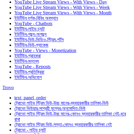
YouTube Live Stream Views - With Views - Day
YouTube Live Stream Views - With Views - Week
YouTube Live Stream Views - With Views - Month
ইউটিউব দর্শক-বিবিধ অবস্থান
YouTube - Chatbots
ইউটিউব-লাইভ চ্যাট
ইউটিউব-পছন্দ-অপছন্দ
ইউটিউব-ভিউ-ভিডিও-স্ট্রিম-শর্টস
ইউটিউব-ভিউ-প্যাকেজ
YouTube - Views - Monetization
ইউটিউব-গ্রাহকরা
ইউটিউব-মন্তব্য
YouTube - Reposts
ইউটিউব-প্রতিক্রিয়া
ইউটিউব-অভিযোগ
Trovo
text_panel_order
ট্রোভো লাইভ স্ট্রিম ভিউ-উচ্চ মানের-ব্যবহারকারীর তালিকা-ভিউ
ট্রোভো ভিউয়ার-সাশ্রয়ী মূল্যের-অনুমোদিত-ভিউ
ট্রোভো লাইভ স্ট্রিম ভিউ-উচ্চ মানের-কোনও ব্যবহারকারীর তালিকা নেই-ধরে
রাখা
ট্রোভো লাইভ স্ট্রিম ভিউ-সস্তা-কোনও ব্যবহারকারীর তালিকা নেই
ট্রোভো - লাইভ চ্যাট