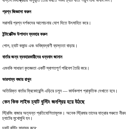
বাস্তব মিথস্ক্রিয়ার অনুভূতি তৈরি করতে সর্বদা চ্যাট বার্তা পড়ুন এবং জবাব দিন।
প্রশ্ন জিজ্ঞাসা করুন
সরাসরি প্রশ্ন দর্শকদের আলোচনায় যোগ দিতে উৎসাহিত করে।
ইন্টারেক্টিভ উপাদান ব্যবহার করুন
পোল, চ্যাট কমান্ড এবং ভবিষ্যদ্বাণী ব্যস্ততা বাড়ায়।
বার্তার জন্য ব্যবহারকারীদের ধন্যবাদ জানান
এমনকি সাধারণ কৃতজ্ঞতা একটি স্বাগতপূর্ণ পরিবেশ তৈরি করে।
ভারসাম্য বজায় রাখুন
অতিরিক্ত বার্তার ফ্রিকোয়েন্সি এড়িয়ে চলুন — কার্যকলাপ প্রাকৃতিক দেখাতে হবে।
কেন কিক লাইভ চ্যাট বুস্টিং জনপ্রিয় হয়ে উঠছে
স্ট্রিমিং বাজার অত্যন্ত প্রতিযোগিতামূলক। অনেক স্ট্রিমার তাদের যাত্রার শুরুতে নীরব
চ্যাটের মুখোমুখি হন।
চ্যাট বুস্টিং সাহায্য করে: