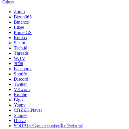
Others
Zoom
Bizon365
Binance
Likee
Prime.GS
Roblox
Steam
Tach.id
Threads
W.TV
সর্বোচ্চ
Facebook
Spotify
Discord
Twitter
VK.com
Rutube
Bigo
Yappy
CHZZK.Naver
Shopee
DLive
SOOP [সাময়িকভাবে ব্যবহারকারী তালিকা ছাড়া]