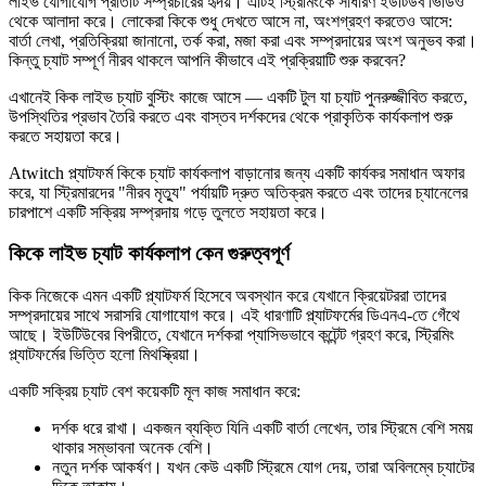
লাইভ যোগাযোগ প্রতিটি সম্প্রচারের হৃদয়। এটিই স্ট্রিমিংকে সাধারণ ইউটিউব ভিডিও
থেকে আলাদা করে। লোকেরা কিকে শুধু দেখতে আসে না, অংশগ্রহণ করতেও আসে:
বার্তা লেখা, প্রতিক্রিয়া জানানো, তর্ক করা, মজা করা এবং সম্প্রদায়ের অংশ অনুভব করা।
কিন্তু চ্যাট সম্পূর্ণ নীরব থাকলে আপনি কীভাবে এই প্রক্রিয়াটি শুরু করবেন?
এখানেই কিক লাইভ চ্যাট বুস্টিং কাজে আসে — একটি টুল যা চ্যাট পুনরুজ্জীবিত করতে,
উপস্থিতির প্রভাব তৈরি করতে এবং বাস্তব দর্শকদের থেকে প্রাকৃতিক কার্যকলাপ শুরু
করতে সহায়তা করে।
Atwitch প্ল্যাটফর্ম কিকে চ্যাট কার্যকলাপ বাড়ানোর জন্য একটি কার্যকর সমাধান অফার
করে, যা স্ট্রিমারদের "নীরব মৃত্যু" পর্যায়টি দ্রুত অতিক্রম করতে এবং তাদের চ্যানেলের
চারপাশে একটি সক্রিয় সম্প্রদায় গড়ে তুলতে সহায়তা করে।
কিকে লাইভ চ্যাট কার্যকলাপ কেন গুরুত্বপূর্ণ
কিক নিজেকে এমন একটি প্ল্যাটফর্ম হিসেবে অবস্থান করে যেখানে ক্রিয়েটররা তাদের
সম্প্রদায়ের সাথে সরাসরি যোগাযোগ করে। এই ধারণাটি প্ল্যাটফর্মের ডিএনএ-তে গেঁথে
আছে। ইউটিউবের বিপরীতে, যেখানে দর্শকরা প্যাসিভভাবে কন্টেন্ট গ্রহণ করে, স্ট্রিমিং
প্ল্যাটফর্মের ভিত্তি হলো মিথস্ক্রিয়া।
একটি সক্রিয় চ্যাট বেশ কয়েকটি মূল কাজ সমাধান করে:
দর্শক ধরে রাখা। একজন ব্যক্তি যিনি একটি বার্তা লেখেন, তার স্ট্রিমে বেশি সময়
থাকার সম্ভাবনা অনেক বেশি।
নতুন দর্শক আকর্ষণ। যখন কেউ একটি স্ট্রিমে যোগ দেয়, তারা অবিলম্বে চ্যাটের