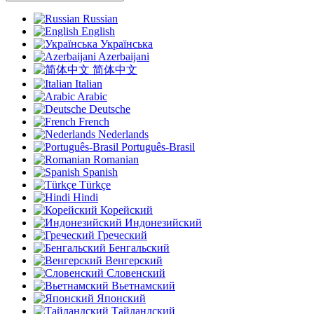
Russian
English
Українська
Azerbaijani
简体中文
Italian
Arabic
Deutsche
French
Nederlands
Português-Brasil
Romanian
Spanish
Türkçe
Hindi
Корейский
Индонезийский
Греческий
Бенгальский
Венгерский
Словенский
Вьетнамский
Японский
Тайландский