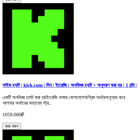
লাইভ চ্যাট | kick.com | দিন | ইংরেজি | অনভিজ্ঞ চ্যাট + অনুসরণ করা হয় | 1 ঘন্টা |
একটি অনভিজ্ঞ চ্যাট করা হয়ইংরেজি ভাষার যোগাযোগঅগ্রিম অর্ডারঅনুগ্রহ করে
আপনার অর্ডারের মন্তব্যে স্ট্র..
1059.000₽
ক্রয় করুন