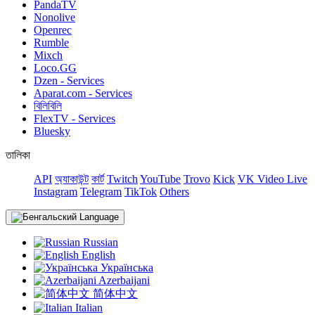
PandaTV
Nonolive
Openrec
Rumble
Mixch
Loco.GG
Dzen - Services
Aparat.com - Services
বিলিবিলি
FlexTV - Services
Bluesky
তালিকা
API
অ্যাকাউন্ট
কার্ট
Twitch
YouTube
Trovo
Kick
VK Video Live
Instagram
Telegram
TikTok
Others
Language
Russian
English
Українська
Azerbaijani
简体中文
Italian