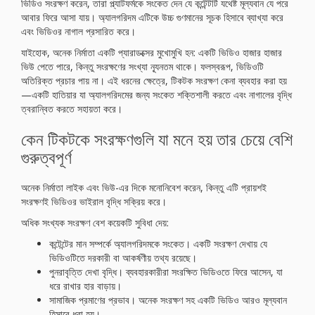
ভিডিও সংরক্ষণ করেন, তারা প্ল্যাটফর্মকে সংকেত দেন যে কন্টেন্টটি যথেষ্ট মূল্যবান যে পরে
আবার ফিরে আসা যায়। অ্যালগরিদম এটিকে উচ্চ গুণমানের সূচক হিসাবে ব্যাখ্যা করে
এবং ভিডিওর নাগাল প্রসারিত করে।
যাইহোক, অনেক নির্মাতা একটি প্যারাডক্সের মুখোমুখি হন: একটি ভিডিও হাজার হাজার
ভিউ পেতে পারে, কিন্তু সংরক্ষণের সংখ্যা ন্যূনতম থাকে। ফলস্বরূপ, ভিডিওটি
অতিরিক্ত প্রচার পায় না। এই ধরনের ক্ষেত্রে, টিকটক সংরক্ষণ কেনা ব্যবহার করা হয়
—একটি হাতিয়ার যা অ্যালগরিদমের জন্য সংকেত শক্তিশালী করতে এবং নাগালের বৃদ্ধি
ত্বরান্বিত করতে সহায়তা করে।
কেন টিকটকে সংরক্ষণগুলি যা মনে হয় তার চেয়ে বেশি
গুরুত্বপূর্ণ
অনেক নির্মাতা লাইক এবং ভিউ-এর দিকে মনোনিবেশ করেন, কিন্তু এটি প্রায়শই
সংরক্ষণই ভিডিওর ভাইরাল বৃদ্ধি সক্রিয় করে।
অধিক সংখ্যক সংরক্ষণ বেশ কয়েকটি সুবিধা দেয়:
কন্টেন্টের মান সম্পর্কে অ্যালগরিদমকে সংকেত। একটি সংরক্ষণ দেখায় যে
ভিডিওটিতে দরকারী বা আকর্ষণীয় তথ্য রয়েছে।
পুনরাবৃত্তি দেখা বৃদ্ধি। ব্যবহারকারীরা সংরক্ষিত ভিডিওতে ফিরে আসেন, যা
ধরে রাখার হার বাড়ায়।
সামাজিক প্রমাণের প্রভাব। অনেক সংরক্ষণ সহ একটি ভিডিও আরও মূল্যবান
হিসাবে ধরা হয়।