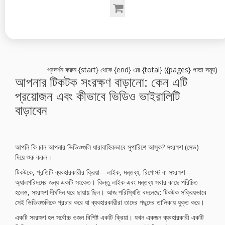
প্রদর্শন করুন {start} থেকে {end} এর {total} ({pages} পাতা সমূহ)
আপনার টিকটক সংরক্ষণ বাড়ানো: কেন এটি
প্রয়োজন এবং কীভাবে ভিডিও ভাইরালিটি
বাড়াবেন
আপনি কি চান আপনার ভিডিওগুলি ধারাবাহিকভাবে সুপারিশে আসুক? সংরক্ষণ (সেভ)
দিয়ে শুরু করুন।
টিকটকে, প্রতিটি ব্যবহারকারীর ক্রিয়া—লাইক, মন্তব্য, রিপোস্ট বা সংরক্ষণ—
অ্যালগরিদমের জন্য একটি সংকেত। কিন্তু লাইক এবং মন্তব্য সবার কাছে পরিচিত
হলেও, সংরক্ষণ দীর্ঘদিন ধরে ছায়ায় ছিল। আজ পরিস্থিতি বদলেছে: টিকটক সক্রিয়ভাবে
সেই ভিডিওগুলিকে প্রচার করে যা ব্যবহারকারীরা তাদের পছন্দের তালিকায় যুক্ত করে।
একটি সংরক্ষণ হল সর্বোচ্চ ওজন বিশিষ্ট একটি ক্রিয়া। যখন একজন ব্যবহারকারী একটি