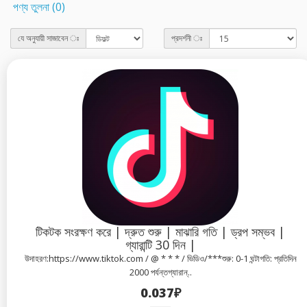
পণ্য তুলনা (0)
যে অনুযায়ী সাজাবেন ঃ
প্রদর্শনী ঃ
টিকটক সংরক্ষণ করে | দ্রুত শুরু | মাঝারি গতি | ড্রপ সম্ভব |
গ্যারান্টি 30 দিন |
উদাহরণ:https://www.tiktok.com / @ * * * / ভিডিও/***শুরু: 0-1 ঘন্টাগতি: প্রতিদিন
2000 পর্যন্তগ্যারান্..
0.037₽