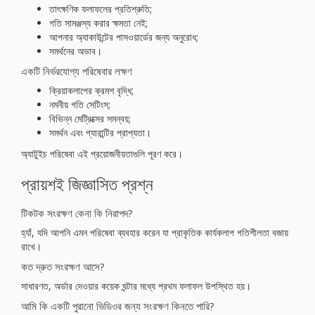
তাৎক্ষণিক ফলাফলের প্রতিশ্রুতি;
গতি সামঞ্জস্য করার ক্ষমতা নেই;
আপনার অ্যাকাউন্টের পাসওয়ার্ডের জন্য অনুরোধ;
সমর্থনের অভাব।
একটি নির্ভরযোগ্য পরিষেবার লক্ষণ
ক্রিয়াকলাপের ক্রমশ বৃদ্ধি;
নমনীয় গতি সেটিংস;
বিভিন্ন মেট্রিক্সের সমন্বয়;
সমর্থন এবং গ্যারান্টির প্রাপ্যতা।
অ্যাটুইচ পরিষেবা এই প্রয়োজনীয়তাগুলি পূরণ করে।
প্রায়শই জিজ্ঞাসিত প্রশ্ন
টিকটক সংরক্ষণ কেনা কি নিরাপদ?
হ্যাঁ, যদি আপনি এমন পরিষেবা ব্যবহার করেন যা প্রাকৃতিক কার্যকলাপ গতিশীলতা বজায়
রাখে।
কত দ্রুত সংরক্ষণ আসে?
সাধারণত, অর্ডার দেওয়ার কয়েক ঘন্টার মধ্যে প্রথম ফলাফল উপস্থিত হয়।
আমি কি একটি পুরানো ভিডিওর জন্য সংরক্ষণ কিনতে পারি?