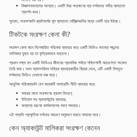
বিজ্ঞাপনদাতাদের আগ্রহ। একটি উচ্চ সংরক্ষণের হার দর্শকদের গভীর ব্যস্ততা
প্রদর্শন করে।
সুতরাং, সংরক্ষণগুলি প্ল্যাটফর্মের মূল ব্যস্ততা মেট্রিক্সগুলির মধ্যে একটি হয়ে উঠছে।
টিকটকে সংরক্ষণ কেনা কী?
সংরক্ষণ কেনা মানে বিশেষায়িত পরিষেবা ব্যবহার করে একটি ভিডিও কতবার পছন্দের
তালিকায় যুক্ত হয় তা কৃত্রিমভাবে বাড়ানো।
প্রধান লক্ষ্য হল একটি ভিডিওর জীবনের প্রাথমিক পর্যায়ে শক্তিশালী আচরণগত সংকেত
তৈরি করা। যখন অ্যালগরিদম সক্রিয় ব্যবহারকারীর ক্রিয়া দেখে, এটি একটি বিস্তৃত
দর্শকদের ভিডিও দেখানো শুরু করে।
আধুনিক পরিষেবাগুলি বেশ কয়েকটি অপারেটিং নীতি ব্যবহার করে:
সময়ের সাথে সংরক্ষণের ক্রমশ বিতরণ;
ইতিহাস সহ অ্যাকাউন্টের ব্যবহার;
অন্যান্য ধরণের কার্যকলাপের সাথে সমন্বয়।
এই পদ্ধতি প্রাকৃতিক দর্শকের আচরণ অনুকরণ করতে সাহায্য করে।
কেন অ্যাকাউন্ট মালিকরা সংরক্ষণ কেনেন