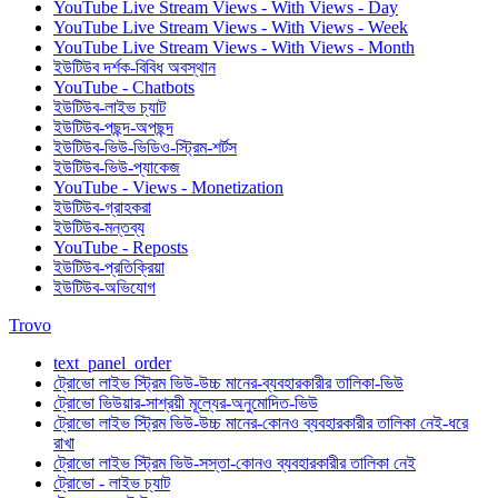
YouTube Live Stream Views - With Views - Day
YouTube Live Stream Views - With Views - Week
YouTube Live Stream Views - With Views - Month
ইউটিউব দর্শক-বিবিধ অবস্থান
YouTube - Chatbots
ইউটিউব-লাইভ চ্যাট
ইউটিউব-পছন্দ-অপছন্দ
ইউটিউব-ভিউ-ভিডিও-স্ট্রিম-শর্টস
ইউটিউব-ভিউ-প্যাকেজ
YouTube - Views - Monetization
ইউটিউব-গ্রাহকরা
ইউটিউব-মন্তব্য
YouTube - Reposts
ইউটিউব-প্রতিক্রিয়া
ইউটিউব-অভিযোগ
Trovo
text_panel_order
ট্রোভো লাইভ স্ট্রিম ভিউ-উচ্চ মানের-ব্যবহারকারীর তালিকা-ভিউ
ট্রোভো ভিউয়ার-সাশ্রয়ী মূল্যের-অনুমোদিত-ভিউ
ট্রোভো লাইভ স্ট্রিম ভিউ-উচ্চ মানের-কোনও ব্যবহারকারীর তালিকা নেই-ধরে
রাখা
ট্রোভো লাইভ স্ট্রিম ভিউ-সস্তা-কোনও ব্যবহারকারীর তালিকা নেই
ট্রোভো - লাইভ চ্যাট