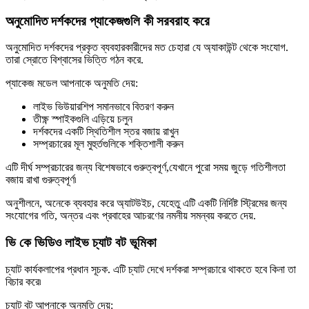
অনুমোদিত দর্শকদের প্যাকেজগুলি কী সরবরাহ করে
অনুমোদিত দর্শকদের প্রকৃত ব্যবহারকারীদের মত চেহারা যে অ্যাকাউন্ট থেকে সংযোগ.
তারা স্রোতে বিশ্বাসের ভিত্তি গঠন করে.
প্যাকেজ মডেল আপনাকে অনুমতি দেয়:
লাইভ ভিউয়ারশিপ সমানভাবে বিতরণ করুন
তীক্ষ্ণ স্পাইকগুলি এড়িয়ে চলুন
দর্শকদের একটি স্থিতিশীল স্তর বজায় রাখুন
সম্প্রচারের মূল মুহুর্তগুলিকে শক্তিশালী করুন
এটি দীর্ঘ সম্প্রচারের জন্য বিশেষভাবে গুরুত্বপূর্ণ,যেখানে পুরো সময় জুড়ে গতিশীলতা
বজায় রাখা গুরুত্বপূর্ণ৷
অনুশীলনে, অনেকে ব্যবহার করে অ্যাটউইচ, যেহেতু এটি একটি নির্দিষ্ট স্ট্রিমের জন্য
সংযোগের গতি, অন্তর এবং প্রবাহের আচরণের নমনীয় সমন্বয় করতে দেয়.
ভি কে ভিডিও লাইভ চ্যাট বট ভূমিকা
চ্যাট কার্যকলাপের প্রধান সূচক. এটি চ্যাট দেখে দর্শকরা সম্প্রচারে থাকতে হবে কিনা তা
বিচার করে৷
চ্যাট বট আপনাকে অনুমতি দেয়: