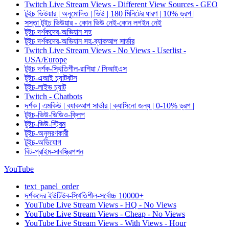
Twitch Live Stream Views - Different View Sources - GEO
টুইচ ভিউয়ার | অনুমোদিত | ভিউ | 180 মিনিটের ধারণ | 10% ড্রপ |
সস্তা টুইচ ভিউয়ার - কোন ভিউ নেই-কোন লগইন নেই
টুইচ দর্শকদের-অভিযান সহ
টুইচ দর্শকদের-অভিযান সহ-ব্যাকআপ সার্ভার
Twitch Live Stream Views - No Views - Userlist -
USA/Europe
টুইচ দর্শক-স্থিতিশীল-রাশিয়া / সিআইএস
টুইচ-এআই চ্যাটবটস
টুইচ-লাইভ চ্যাট
Twitch - Chatbots
দর্শক | এমকিউ | ব্যাকআপ সার্ভার | ক্যাসিনো জন্য | 0-10% ড্রপ |
টুইচ-ভিউ-ভিডিও-ক্লিপ
টুইচ-ভিউ-স্ট্রিম
টুইচ-অনুসরণকারী
টুইচ-অভিযোগ
বিট-প্রাইম-সাবস্ক্রিপশন
YouTube
text_panel_order
দর্শকদের ইউটিউব-স্থিতিশীল-সর্বোচ্চ 10000+
YouTube Live Stream Views - HQ - No Views
YouTube Live Stream Views - Cheap - No Views
YouTube Live Stream Views - With Views - Hour