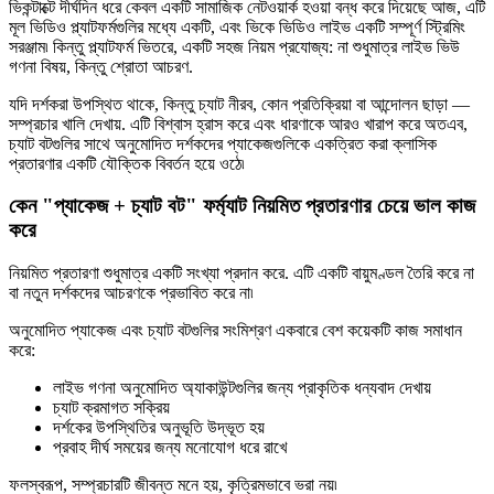
ভিকন্টাক্টে দীর্ঘদিন ধরে কেবল একটি সামাজিক নেটওয়ার্ক হওয়া বন্ধ করে দিয়েছে আজ, এটি
মূল ভিডিও প্ল্যাটফর্মগুলির মধ্যে একটি, এবং ভিকে ভিডিও লাইভ একটি সম্পূর্ণ স্ট্রিমিং
সরঞ্জাম৷ কিন্তু প্ল্যাটফর্ম ভিতরে, একটি সহজ নিয়ম প্রযোজ্য: না শুধুমাত্র লাইভ ভিউ
গণনা বিষয়, কিন্তু শ্রোতা আচরণ.
যদি দর্শকরা উপস্থিত থাকে, কিন্তু চ্যাট নীরব, কোন প্রতিক্রিয়া বা আন্দোলন ছাড়া —
সম্প্রচার খালি দেখায়. এটি বিশ্বাস হ্রাস করে এবং ধারণাকে আরও খারাপ করে অতএব,
চ্যাট বটগুলির সাথে অনুমোদিত দর্শকদের প্যাকেজগুলিকে একত্রিত করা ক্লাসিক
প্রতারণার একটি যৌক্তিক বিবর্তন হয়ে ওঠে৷
কেন "প্যাকেজ + চ্যাট বট" ফর্ম্যাট নিয়মিত প্রতারণার চেয়ে ভাল কাজ
করে
নিয়মিত প্রতারণা শুধুমাত্র একটি সংখ্যা প্রদান করে. এটি একটি বায়ুমণ্ডল তৈরি করে না
বা নতুন দর্শকদের আচরণকে প্রভাবিত করে না৷
অনুমোদিত প্যাকেজ এবং চ্যাট বটগুলির সংমিশ্রণ একবারে বেশ কয়েকটি কাজ সমাধান
করে:
লাইভ গণনা অনুমোদিত অ্যাকাউন্টগুলির জন্য প্রাকৃতিক ধন্যবাদ দেখায়
চ্যাট ক্রমাগত সক্রিয়
দর্শকের উপস্থিতির অনুভূতি উদ্ভূত হয়
প্রবাহ দীর্ঘ সময়ের জন্য মনোযোগ ধরে রাখে
ফলস্বরূপ, সম্প্রচারটি জীবন্ত মনে হয়, কৃত্রিমভাবে ভরা নয়৷