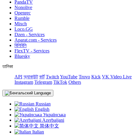
PandaTV
Nonolive
Openrec
Rumble
Mixch
Loco.GG
Dzen - Services
Aparat.com - Services
বিলিবিলি
FlexTV - Services
Bluesky
তালিকা
API
অ্যাকাউন্ট
কার্ট
Twitch
YouTube
Trovo
Kick
VK Video Live
Instagram
Telegram
TikTok
Others
Language
Russian
English
Українська
Azerbaijani
简体中文
Italian