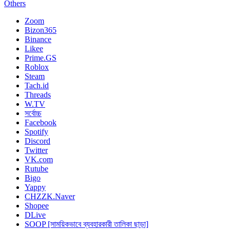
Others
Zoom
Bizon365
Binance
Likee
Prime.GS
Roblox
Steam
Tach.id
Threads
W.TV
সর্বোচ্চ
Facebook
Spotify
Discord
Twitter
VK.com
Rutube
Bigo
Yappy
CHZZK.Naver
Shopee
DLive
SOOP [সাময়িকভাবে ব্যবহারকারী তালিকা ছাড়া]