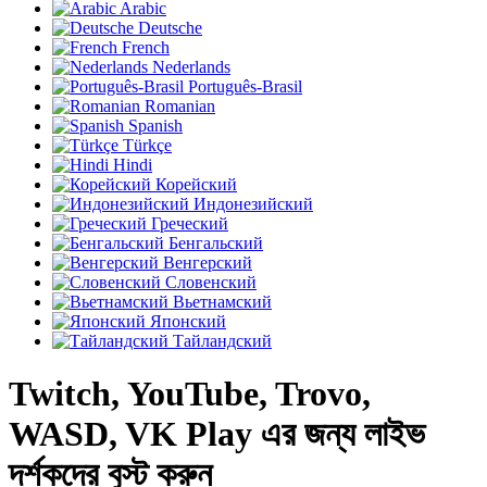
Arabic
Deutsche
French
Nederlands
Português-Brasil
Romanian
Spanish
Türkçe
Hindi
Корейский
Индонезийский
Греческий
Бенгальский
Венгерский
Словенский
Вьетнамский
Японский
Тайландский
Twitch, YouTube, Trovo,
WASD, VK Play এর জন্য লাইভ
দর্শকদের বুস্ট করুন