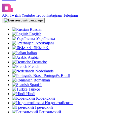
API
Twitch
Youtube
Trovo
Instagram
Telegram
Language
Russian
English
Українська
Azerbaijani
简体中文
Italian
Arabic
Deutsche
French
Nederlands
Português-Brasil
Romanian
Spanish
Türkçe
Hindi
Корейский
Индонезийский
Греческий
Бенгальский