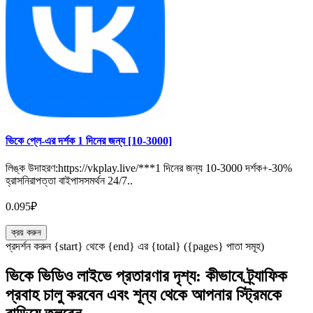
ভিকে প্লে-এর দর্শক 1 দিনের জন্য [10-3000]
লিঙ্ক উদাহরণ:https://vkplay.live/***1 দিনের জন্য 10-3000 দর্শক+-30%
হ্রাসনিরাপত্তা বাইপাসসমর্থন 24/7..
0.095₽
ক্রয় করুন
প্রদর্শন করুন {start} থেকে {end} এর {total} ({pages} পাতা সমূহ)
ভিকে ভিডিও লাইভে প্রতারণার দৃশ্য: কীভাবে ট্র্যাফিক
প্রবাহ চালু করবেন এবং শূন্য থেকে আপনার স্ট্রিমকে