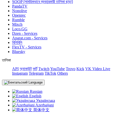
SOOP [সাময়িকভাবে ব্যবহারকারী তালিকা ছাড়া]
PandaTV
Nonolive
Openrec
Rumble
Mixch
Loco.GG
Dzen - Services
Aparat.com - Services
বিলিবিলি
FlexTV - Services
Bluesky
তালিকা
API
অ্যাকাউন্ট
কার্ট
Twitch
YouTube
Trovo
Kick
VK Video Live
Instagram
Telegram
TikTok
Others
Language
Russian
English
Українська
Azerbaijani
简体中文