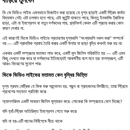
বাড়িয়ে তুলবেন
ভি কে ভিডিও লাইভ এমনভাবে ডিজাইন করা হয়েছে যে দৃশ্য ছাড়াই একটি স্ট্রিম কার্যত
বিদ্যমান নেই৷ এটা চলমান হতে পারে, এটা কন্টেন্ট থাকতে পারে, কিন্তু ইনকামিং ট্রাফিক
ছাড়া, এটা না ইমপ্রেশন বা নতুন দর্শকদের পায়. প্ল্যাটফর্ম কেবল এটি প্রচার করার কোন
কারণ দেখায় না.
এই কারণেই ভিকে ভিডিও লাইভে প্রতারণার দৃশ্যগুলি "সংখ্যাগুলি নকল করা" সম্পর্কে
নয় — এটি প্রাথমিক প্রবাহ তৈরি করার একটি উপায় যা ছাড়া বৃদ্ধি কখনই শুরু হয় না৷
একবার একটি সম্প্রচার মতামত লাভ করে, একটি মূল জিনিস পরিবর্তিত হয় — এটি এমন
কিছু দেখতে শুরু করে যা দর্শকদের ইতিমধ্যেই আকর্ষণীয় বলে মনে হয়৷ ফলস্বরূপ, এটি
আরও বিতরণের সুযোগ পায়৷
ভিকে ভিডিও লাইভের মতামত কেন বৃদ্ধির ভিত্তি
দৃশ্য প্রথম মেট্রিক যে কিক শুরু আন্দোলন হয়. পছন্দ বা গ্রাহকদের বিপরীতে, তারা স্ট্রিমে
প্রবেশের সত্যতা প্রতিষ্ঠা করে৷
অ্যালগরিদম একটি সাধারণ জিনিস মূল্যায়ন করে: লোকেরা কি সম্প্রচারে যোগ দিচ্ছে?
যদি হ্যাঁ-স্ট্রিম অতিরিক্ত ইমপ্রেশন পেতে শুরু করে৷
যদি না হয়-এটি মানের নির্বিশেষে নীচে থাকে