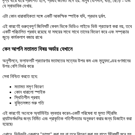
দৃশ্য ধীরে ধীরে প্রদর্শিত হলে, প্রবাহ জীবিত মনে হয়. মানুষ যোগদান, ঘড়ি, ছেড়ে - এবং
যে স্বাভাবিক দেখায়.
এটা কোন ধারাবাহিকতা সঙ্গে একটি আকস্মিক স্পাইক যদি, প্রভাব দুর্বল.
এই কারণেই গুরুত্বপূর্ণ জিনিসটি কেবল ভিকে ভিডিও লাইভে ভিউ প্রতারণা করা নয়, তবে
একটি পরিচালিত প্রবাহ রয়েছে যা সময়ের সাথে সাথে তাদের বিতরণ করে এবং সম্প্রচার
জুড়ে কার্যকলাপ বজায় রাখে৷
কেন আপনি মতামত বিষয় অর্ডার যেখানে
অনুশীলনে, ফলাফলটি প্রতারণার মতামতের সত্যের উপর কম এবং মৃত্যুদণ্ডের গুণমানের
উপর বেশি নির্ভর করে৷
সেবা নিশ্চিত করতে হবে:
মতামত মসৃণ বিতরণ
কোন ধারালো স্পাইক
স্থিতিশীল প্রবাহ
যুক্তিসঙ্গত শুরু গতি
এই কারণেই অনেকে অ্যাটউইচ ব্যবহার করেন-একটি পরিষেবা যা মূলত স্ট্রিমিং
প্ল্যাটফর্মগুলির জন্য নির্মিত এবং প্রাকৃতিক গতিশীলতার অনুকরণ করার জন্য ডিজাইন করা
হয়েছে৷
এখানে, ভিউগুলি একবারে "ডাম্প" করা হয় না তবে বিতরণ করা হয় যাতে স্ট্রিমটি মনে হয়