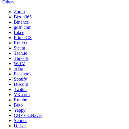
Others
Zoom
Bizon365
Binance
gosh.com
Likee
Prime.GS
Roblox
Steam
Tach.id
Threads
W.TV
সর্বোচ্চ
Facebook
Spotify
Discord
Twitter
VK.com
Rutube
Bigo
Yappy
CHZZK.Naver
Shopee
DLive