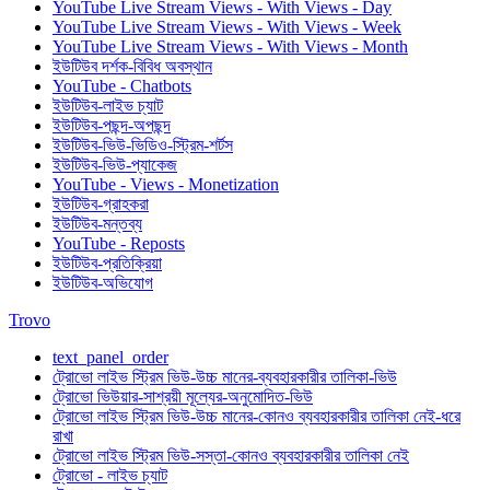
YouTube Live Stream Views - With Views - Day
YouTube Live Stream Views - With Views - Week
YouTube Live Stream Views - With Views - Month
ইউটিউব দর্শক-বিবিধ অবস্থান
YouTube - Chatbots
ইউটিউব-লাইভ চ্যাট
ইউটিউব-পছন্দ-অপছন্দ
ইউটিউব-ভিউ-ভিডিও-স্ট্রিম-শর্টস
ইউটিউব-ভিউ-প্যাকেজ
YouTube - Views - Monetization
ইউটিউব-গ্রাহকরা
ইউটিউব-মন্তব্য
YouTube - Reposts
ইউটিউব-প্রতিক্রিয়া
ইউটিউব-অভিযোগ
Trovo
text_panel_order
ট্রোভো লাইভ স্ট্রিম ভিউ-উচ্চ মানের-ব্যবহারকারীর তালিকা-ভিউ
ট্রোভো ভিউয়ার-সাশ্রয়ী মূল্যের-অনুমোদিত-ভিউ
ট্রোভো লাইভ স্ট্রিম ভিউ-উচ্চ মানের-কোনও ব্যবহারকারীর তালিকা নেই-ধরে
রাখা
ট্রোভো লাইভ স্ট্রিম ভিউ-সস্তা-কোনও ব্যবহারকারীর তালিকা নেই
ট্রোভো - লাইভ চ্যাট