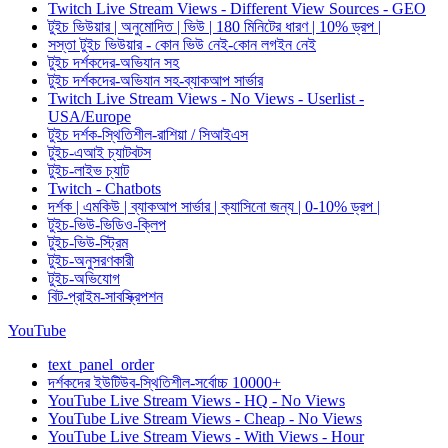
Twitch Live Stream Views - Different View Sources - GEO
টুইচ ভিউয়ার | অনুমোদিত | ভিউ | 180 মিনিটের ধারণ | 10% ড্রপ |
সস্তা টুইচ ভিউয়ার - কোন ভিউ নেই-কোন লগইন নেই
টুইচ দর্শকদের-অভিযান সহ
টুইচ দর্শকদের-অভিযান সহ-ব্যাকআপ সার্ভার
Twitch Live Stream Views - No Views - Userlist -
USA/Europe
টুইচ দর্শক-স্থিতিশীল-রাশিয়া / সিআইএস
টুইচ-এআই চ্যাটবটস
টুইচ-লাইভ চ্যাট
Twitch - Chatbots
দর্শক | এমকিউ | ব্যাকআপ সার্ভার | ক্যাসিনো জন্য | 0-10% ড্রপ |
টুইচ-ভিউ-ভিডিও-ক্লিপ
টুইচ-ভিউ-স্ট্রিম
টুইচ-অনুসরণকারী
টুইচ-অভিযোগ
বিট-প্রাইম-সাবস্ক্রিপশন
YouTube
text_panel_order
দর্শকদের ইউটিউব-স্থিতিশীল-সর্বোচ্চ 10000+
YouTube Live Stream Views - HQ - No Views
YouTube Live Stream Views - Cheap - No Views
YouTube Live Stream Views - With Views - Hour