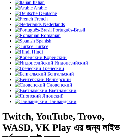
Italian
Arabic
Deutsche
French
Nederlands
Português-Brasil
Romanian
Spanish
Türkçe
Hindi
Корейский
Индонезийский
Греческий
Бенгальский
Венгерский
Словенский
Вьетнамский
Японский
Тайландский
Twitch, YouTube, Trovo,
WASD, VK Play এর জন্য লাইভ