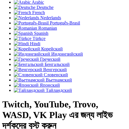
Arabic
Deutsche
French
Nederlands
Português-Brasil
Romanian
Spanish
Türkçe
Hindi
Корейский
Индонезийский
Греческий
Бенгальский
Венгерский
Словенский
Вьетнамский
Японский
Тайландский
Twitch, YouTube, Trovo,
WASD, VK Play এর জন্য লাইভ
দর্শকদের বুস্ট করুন