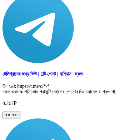
টেলিগ্রামের জন্য ভিউ | 1টি পোস্ট | রাশিয়ান | দ্রুত
উদাহরণ: https://t.me/c/*/*
দ্রুত শুরুউচ্চ গতিকোন গ্যারান্টি নেইশেষ পোস্টের ভিউচ্যানেল বা গ্রুপ পা..
0.267₽
ক্রয় করুন