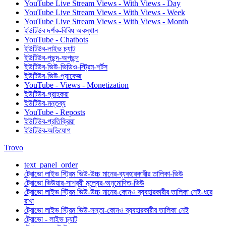
YouTube Live Stream Views - With Views - Day
YouTube Live Stream Views - With Views - Week
YouTube Live Stream Views - With Views - Month
ইউটিউব দর্শক-বিবিধ অবস্থান
YouTube - Chatbots
ইউটিউব-লাইভ চ্যাট
ইউটিউব-পছন্দ-অপছন্দ
ইউটিউব-ভিউ-ভিডিও-স্ট্রিম-শর্টস
ইউটিউব-ভিউ-প্যাকেজ
YouTube - Views - Monetization
ইউটিউব-গ্রাহকরা
ইউটিউব-মন্তব্য
YouTube - Reposts
ইউটিউব-প্রতিক্রিয়া
ইউটিউব-অভিযোগ
Trovo
text_panel_order
ট্রোভো লাইভ স্ট্রিম ভিউ-উচ্চ মানের-ব্যবহারকারীর তালিকা-ভিউ
ট্রোভো ভিউয়ার-সাশ্রয়ী মূল্যের-অনুমোদিত-ভিউ
ট্রোভো লাইভ স্ট্রিম ভিউ-উচ্চ মানের-কোনও ব্যবহারকারীর তালিকা নেই-ধরে
রাখা
ট্রোভো লাইভ স্ট্রিম ভিউ-সস্তা-কোনও ব্যবহারকারীর তালিকা নেই
ট্রোভো - লাইভ চ্যাট