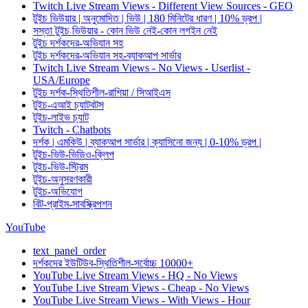
Twitch Live Stream Views - Different View Sources - GEO
টুইচ ভিউয়ার | অনুমোদিত | ভিউ | 180 মিনিটের ধারণ | 10% ড্রপ |
সস্তা টুইচ ভিউয়ার - কোন ভিউ নেই-কোন লগইন নেই
টুইচ দর্শকদের-অভিযান সহ
টুইচ দর্শকদের-অভিযান সহ-ব্যাকআপ সার্ভার
Twitch Live Stream Views - No Views - Userlist -
USA/Europe
টুইচ দর্শক-স্থিতিশীল-রাশিয়া / সিআইএস
টুইচ-এআই চ্যাটবটস
টুইচ-লাইভ চ্যাট
Twitch - Chatbots
দর্শক | এমকিউ | ব্যাকআপ সার্ভার | ক্যাসিনো জন্য | 0-10% ড্রপ |
টুইচ-ভিউ-ভিডিও-ক্লিপ
টুইচ-ভিউ-স্ট্রিম
টুইচ-অনুসরণকারী
টুইচ-অভিযোগ
বিট-প্রাইম-সাবস্ক্রিপশন
YouTube
text_panel_order
দর্শকদের ইউটিউব-স্থিতিশীল-সর্বোচ্চ 10000+
YouTube Live Stream Views - HQ - No Views
YouTube Live Stream Views - Cheap - No Views
YouTube Live Stream Views - With Views - Hour