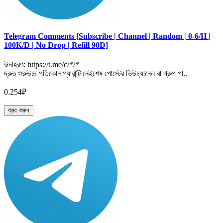
Telegram Comments [Subscribe | Channel | Random | 0-6/H |
100K/D | No Drop | Refill 90D]
উদাহরণ: https://t.me/c/*/*
দ্রুত শুরুউচ্চ গতিকোন গ্যারান্টি নেইশেষ পোস্টের ভিউচ্যানেল বা গ্রুপ পা..
0.254₽
ক্রয় করুন