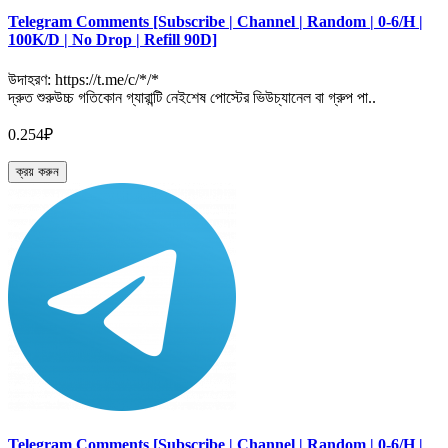
Telegram Comments [Subscribe | Channel | Random | 0-6/H |
100K/D | No Drop | Refill 90D]
উদাহরণ: https://t.me/c/*/*
দ্রুত শুরুউচ্চ গতিকোন গ্যারান্টি নেইশেষ পোস্টের ভিউচ্যানেল বা গ্রুপ পা..
0.254₽
ক্রয় করুন
Telegram Comments [Subscribe | Channel | Random | 0-6/H |