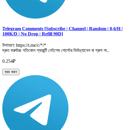
Telegram Comments [Subscribe | Channel | Random | 0-6/H |
100K/D | No Drop | Refill 90D]
উদাহরণ: https://t.me/c/*/*
দ্রুত শুরুউচ্চ গতিকোন গ্যারান্টি নেইশেষ পোস্টের ভিউচ্যানেল বা গ্রুপ পা..
0.254₽
ক্রয় করুন