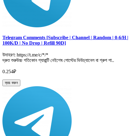
Telegram Comments [Subscribe | Channel | Random | 0-6/H |
100K/D | No Drop | Refill 90D]
উদাহরণ: https://t.me/c/*/*
দ্রুত শুরুউচ্চ গতিকোন গ্যারান্টি নেইশেষ পোস্টের ভিউচ্যানেল বা গ্রুপ পা..
0.254₽
ক্রয় করুন