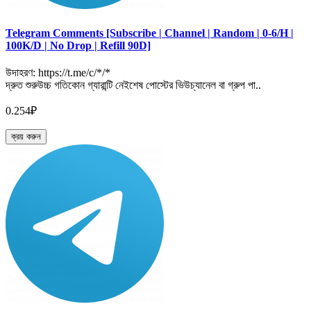
Telegram Comments [Subscribe | Channel | Random | 0-6/H |
100K/D | No Drop | Refill 90D]
উদাহরণ: https://t.me/c/*/*
দ্রুত শুরুউচ্চ গতিকোন গ্যারান্টি নেইশেষ পোস্টের ভিউচ্যানেল বা গ্রুপ পা..
0.254₽
ক্রয় করুন