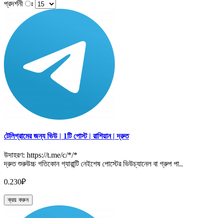
প্রদর্শনী ঃ
টেলিগ্রামের জন্য ভিউ | 1টি পোস্ট | রাশিয়ান | দ্রুত
উদাহরণ: https://t.me/c/*/*
দ্রুত শুরুউচ্চ গতিকোন গ্যারান্টি নেইশেষ পোস্টের ভিউচ্যানেল বা গ্রুপ পা..
0.230₽
ক্রয় করুন