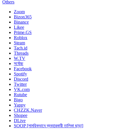
Others
Zoom
Bizon365
Binance
Likee
Prime.GS
Roblox
Steam
Tach.id
Threads
W.TV
সর্বোচ্চ
Facebook
Spotify
Discord
Twitter
VK.com
Rutube
Bigo
Yappy
CHZZK.Naver
Shopee
DLive
SOOP [সাময়িকভাবে ব্যবহারকারী তালিকা ছাড়া]