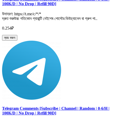
100K/D | No Drop | Refill 90D]
উদাহরণ: https://t.me/c/*/*
দ্রুত শুরুউচ্চ গতিকোন গ্যারান্টি নেইশেষ পোস্টের ভিউচ্যানেল বা গ্রুপ পা..
0.254₽
ক্রয় করুন
Telegram Comments [Subscribe | Channel | Random | 0-6/H |
100K/D | No Drop | Refill 90D]