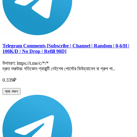
Telegram Comments [Subscribe | Channel | Random | 0-6/H |
100K/D | No Drop | Refill 90D]
উদাহরণ: https://t.me/c/*/*
দ্রুত শুরুউচ্চ গতিকোন গ্যারান্টি নেইশেষ পোস্টের ভিউচ্যানেল বা গ্রুপ পা..
0.339₽
ক্রয় করুন