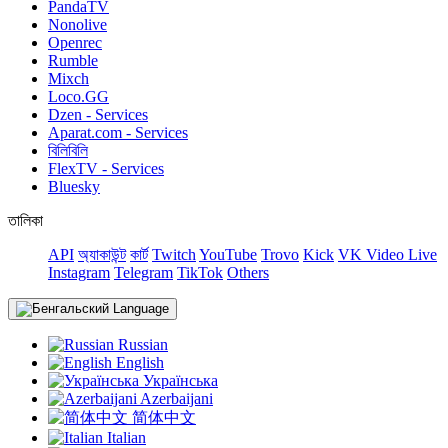
PandaTV
Nonolive
Openrec
Rumble
Mixch
Loco.GG
Dzen - Services
Aparat.com - Services
বিলিবিলি
FlexTV - Services
Bluesky
তালিকা
API
অ্যাকাউন্ট
কার্ট
Twitch
YouTube
Trovo
Kick
VK Video Live
Instagram
Telegram
TikTok
Others
Language
Russian
English
Українська
Azerbaijani
简体中文
Italian