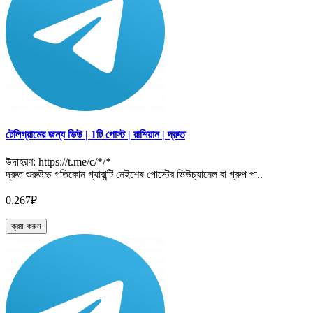
টেলিগ্রামের জন্য ভিউ | 1টি পোস্ট | রাশিয়ান | দ্রুত
উদাহরণ: https://t.me/c/*/*
দ্রুত শুরুউচ্চ গতিকোন গ্যারান্টি নেইশেষ পোস্টের ভিউচ্যানেল বা গ্রুপ পা..
0.267₽
ক্রয় করুন