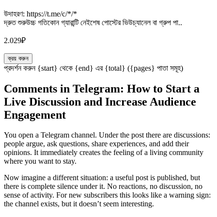
উদাহরণ: https://t.me/c/*/*
দ্রুত শুরুউচ্চ গতিকোন গ্যারান্টি নেইশেষ পোস্টের ভিউচ্যানেল বা গ্রুপ পা..
2.029₽
ক্রয় করুন
প্রদর্শন করুন {start} থেকে {end} এর {total} ({pages} পাতা সমূহ)
Comments in Telegram: How to Start a
Live Discussion and Increase Audience
Engagement
You open a Telegram channel. Under the post there are discussions:
people argue, ask questions, share experiences, and add their
opinions. It immediately creates the feeling of a living community
where you want to stay.
Now imagine a different situation: a useful post is published, but
there is complete silence under it. No reactions, no discussion, no
sense of activity. For new subscribers this looks like a warning sign:
the channel exists, but it doesn’t seem interesting.