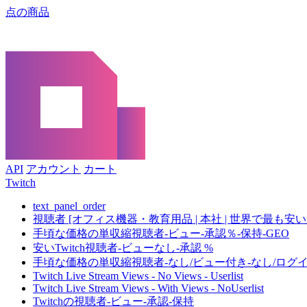
点の商品
API
アカウント
カート
Twitch
text_panel_order
視聴者 [オフィス機器・教育用品 | 本社 | 世界で最も安い | 
手頃な価格の単収縮視聴者-ビュー-承認％-保持-GEO
安いTwitch視聴者-ビューなし-承認 %
手頃な価格の単収縮視聴者-なし/ビュー付き-なし/ログイ
Twitch Live Stream Views - No Views - Userlist
Twitch Live Stream Views - With Views - NoUserlist
Twitchの視聴者-ビュー-承認-保持