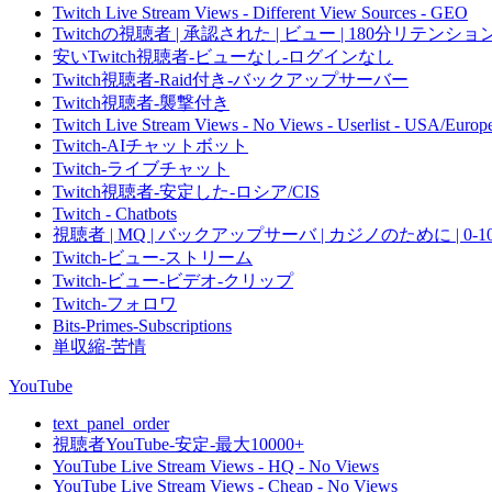
Twitch Live Stream Views - Different View Sources - GEO
Twitchの視聴者 | 承認された | ビュー | 180分リテンション 
安いTwitch視聴者-ビューなし-ログインなし
Twitch視聴者-Raid付き-バックアップサーバー
Twitch視聴者-襲撃付き
Twitch Live Stream Views - No Views - Userlist - USA/Europ
Twitch-AIチャットボット
Twitch-ライブチャット
Twitch視聴者-安定した-ロシア/CIS
Twitch - Chatbots
視聴者 | MQ | バックアップサーバ | カジノのために | 0-1
Twitch-ビュー-ストリーム
Twitch-ビュー-ビデオ-クリップ
Twitch-フォロワ
Bits-Primes-Subscriptions
単収縮-苦情
YouTube
text_panel_order
視聴者YouTube-安定-最大10000+
YouTube Live Stream Views - HQ - No Views
YouTube Live Stream Views - Cheap - No Views