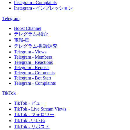
Instagram - Complaints
Instagram - インプレッション
Telegram
Boost Channel
テレグラム-紹介
電報-星
テレグラム-世論調査
Telegram - Views
Telegram - Members
Telegram - Reactions
Telegram - Reposts
Telegram - Comments
Telegram - Bot Start
Telegram - Complaints
TikTok
TikTok - ビュー
TikTok - Live Stream Views
TikTok - フォロワー
TikTok - いいね
TikTok - リポスト