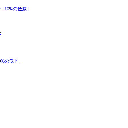
| 10%の低減 |
e
0%の低下 |