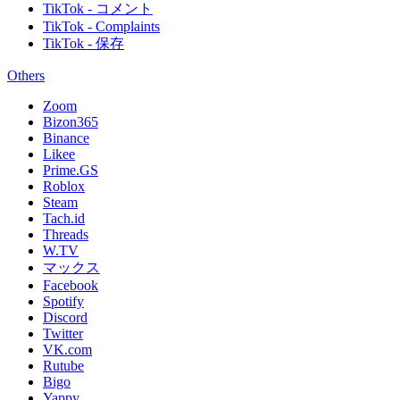
TikTok - コメント
TikTok - Complaints
TikTok - 保存
Others
Zoom
Bizon365
Binance
Likee
Prime.GS
Roblox
Steam
Tach.id
Threads
W.TV
マックス
Facebook
Spotify
Discord
Twitter
VK.com
Rutube
Bigo
Yappy