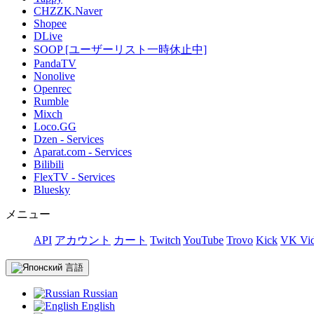
CHZZK.Naver
Shopee
DLive
SOOP [ユーザーリスト一時休止中]
PandaTV
Nonolive
Openrec
Rumble
Mixch
Loco.GG
Dzen - Services
Aparat.com - Services
Bilibili
FlexTV - Services
Bluesky
メニュー
API
アカウント
カート
Twitch
YouTube
Trovo
Kick
VK Vid
言語
Russian
English