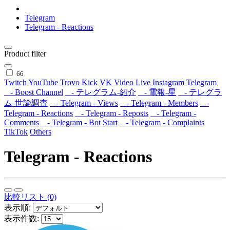
Telegram
Telegram - Reactions
Product filter
66
Twitch
YouTube
Trovo
Kick
VK Video Live
Instagram
Telegram
- Boost Channel
- テレグラム-紹介
- 電報-星
- テレグラ
ム-世論調査
- Telegram - Views
- Telegram - Members
-
Telegram - Reactions
- Telegram - Reposts
- Telegram -
Comments
- Telegram - Bot Start
- Telegram - Complaints
TikTok
Others
Telegram - Reactions
比較リスト (0)
表示順:
表示件数: