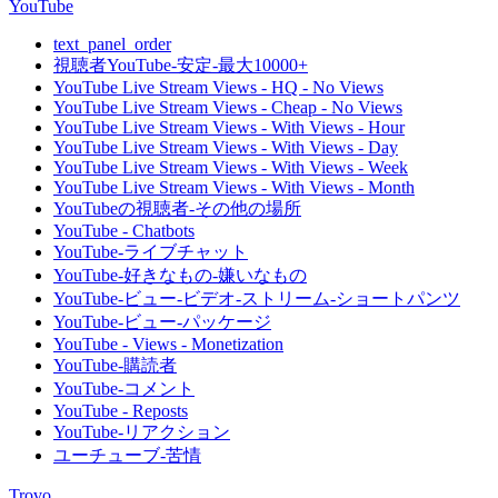
YouTube
text_panel_order
視聴者YouTube-安定-最大10000+
YouTube Live Stream Views - HQ - No Views
YouTube Live Stream Views - Cheap - No Views
YouTube Live Stream Views - With Views - Hour
YouTube Live Stream Views - With Views - Day
YouTube Live Stream Views - With Views - Week
YouTube Live Stream Views - With Views - Month
YouTubeの視聴者-その他の場所
YouTube - Chatbots
YouTube-ライブチャット
YouTube-好きなもの-嫌いなもの
YouTube-ビュー-ビデオ-ストリーム-ショートパンツ
YouTube-ビュー-パッケージ
YouTube - Views - Monetization
YouTube-購読者
YouTube-コメント
YouTube - Reposts
YouTube-リアクション
ユーチューブ-苦情
Trovo