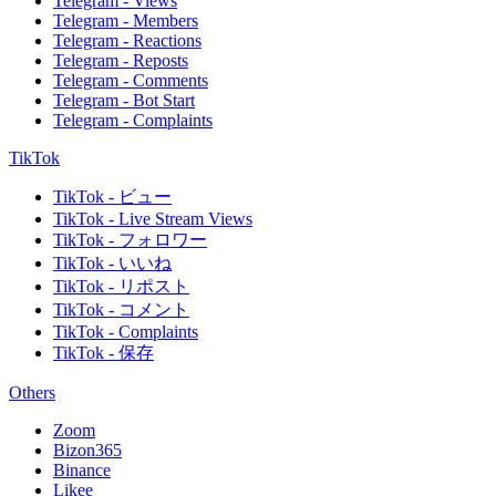
Telegram - Views
Telegram - Members
Telegram - Reactions
Telegram - Reposts
Telegram - Comments
Telegram - Bot Start
Telegram - Complaints
TikTok
TikTok - ビュー
TikTok - Live Stream Views
TikTok - フォロワー
TikTok - いいね
TikTok - リポスト
TikTok - コメント
TikTok - Complaints
TikTok - 保存
Others
Zoom
Bizon365
Binance
Likee