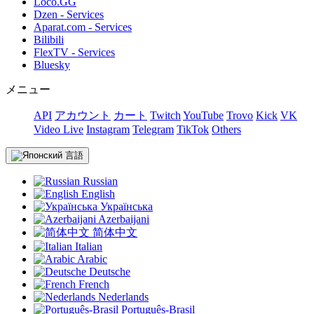
Loco.GG
Dzen - Services
Aparat.com - Services
Bilibili
FlexTV - Services
Bluesky
メニュー
API
アカウント
カート
Twitch
YouTube
Trovo
Kick
VK
Video Live
Instagram
Telegram
TikTok
Others
言語
Russian
English
Українська
Azerbaijani
简体中文
Italian
Arabic
Deutsche
French
Nederlands
Português-Brasil