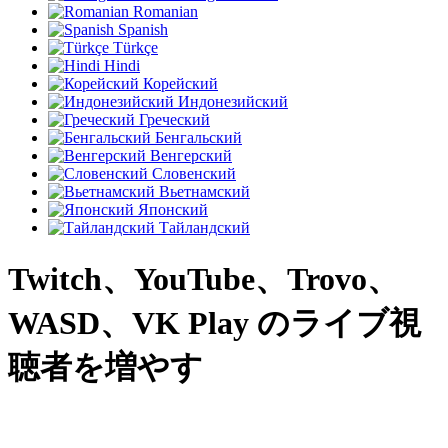
Romanian
Spanish
Türkçe
Hindi
Корейский
Индонезийский
Греческий
Бенгальский
Венгерский
Словенский
Вьетнамский
Японский
Тайландский
Twitch、YouTube、Trovo、
WASD、VK Play のライブ視
聴者を増やす