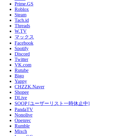
Prime.GS
Roblox
Steam
Tach.id
Threads
W.TV
マックス
Facebook
Spotify
Discord
Twitter
VK.com
Rutube
Bigo
Yappy
CHZZK.Naver
Shopee
DLive
SOOP [ユーザーリスト一時休止中]
PandaTV
Nonolive
Openrec
Rumble
Mixch