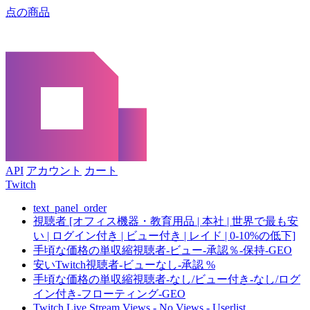
点の商品
API
アカウント
カート
Twitch
text_panel_order
視聴者 [オフィス機器・教育用品 | 本社 | 世界で最も安
い | ログイン付き | ビュー付き | レイド | 0-10%の低下]
手頃な価格の単収縮視聴者-ビュー-承認％-保持-GEO
安いTwitch視聴者-ビューなし-承認 %
手頃な価格の単収縮視聴者-なし/ビュー付き-なし/ログ
イン付き-フローティング-GEO
Twitch Live Stream Views - No Views - Userlist