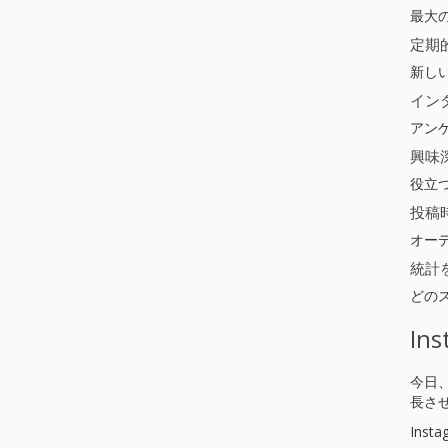
最大
定期
新し
イン
アン
興味
役立
投稿
オー
統計
どの
I
今日
長さ
Ins