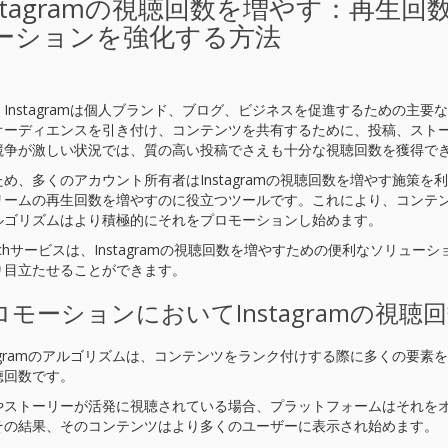
nstagramの視聴回数を増やす：再
ーションを強化する方法
、Instagramは個人ブランド、ブログ、ビジネスを促進するための主
オーディエンスを引き付け、コンテンツを共有するために、投稿、スト
競争が激しい状況では、質の高い投稿でさえも十分な視聴回数を獲得で
ため、多くのアカウント所有者はInstagramの視聴回数を増やす施策
リームの再生回数を増やすのに役立つツールです。これにより、コンテ
ルゴリズムはより積極的にそれをプロモーションし始めます。
itchサービスは、Instagramの視聴回数を増やすための便利なソリ
り目立たせることができます。
ロモーションにおいてInstagramの視聴
stagramのアルゴリズムは、コンテンツをランク付けする際に多くの要
聴回数です。
やストーリーが活発に視聴されている場合、プラットフォームはそれを
その結果、そのコンテンツはより多くのユーザーに表示され始めます。