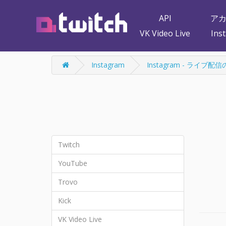
API
ア
VK Video Live
Ins
Instagram
Instagram - ライブ
Twitch
YouTube
Trovo
Kick
VK Video Live