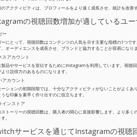
種のアクティビティは、プロフィールをより速く成長させ、統計を改善
nstagramの視聴回数増加が適しているユ
ガー
ガーにとって、視聴回数はコンテンツの人気を示す主要な指標の1つです
ど、オーディエンスを成長させ、ブランドと協力することが容易になり
ネスアカウント
は製品やサービスを宣伝するためにInstagramを利用しています。視
がより説得力のあるものになります。
いアカウント
モーションの初期段階では、十分なアクティビティがないことがよくあ
ような印象を素早く作り出すのに役立ちます。
ラインストア
のストーリーの視聴回数は、購入者の関心に直接影響します。より多く
ます。
witchサービスを通じてInstagramの