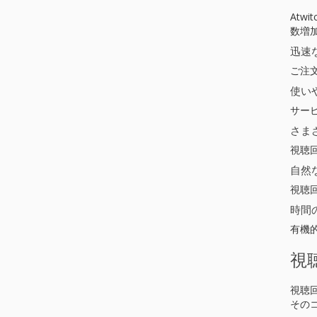
Atw
数増
迅速
ご注
使い
サー
さま
視聴
自然
視聴
時間
有機
視
視聴
その