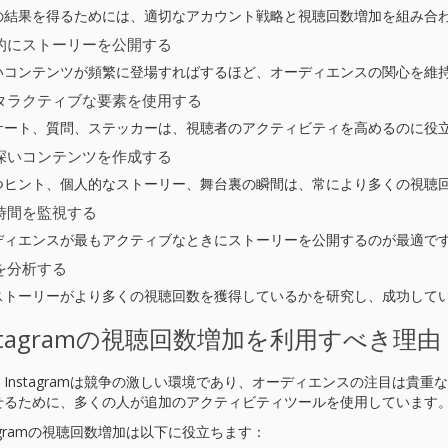
の結果を得るためには、適切なアカウント戦略と視聴回数増加を組み合
的にストーリーを公開する
いコンテンツが頻繁に登場すればするほど、オーディエンスの関心を維
タラクティブな要素を使用する
ケート、質問、ステッカーは、視聴者のアクティビティを高めるのに役
深いコンテンツを作成する
つヒント、個人的なストーリー、舞台裏の瞬間は、常により多くの視聴
時間を監視する
ディエンスが最もアクティブなときにストーリーを公開するのが最適で
を分析する
ストーリーがより多くの視聴回数を獲得しているかを研究し、成功して
nstagramの視聴回数増加を利用すべき理由
、Instagramは競争の激しい環境であり、オーディエンスの注目は貴
せるために、多くの人が追加のアクティビティツールを使用しています
tagramの視聴回数増加は以下に役立ちます：