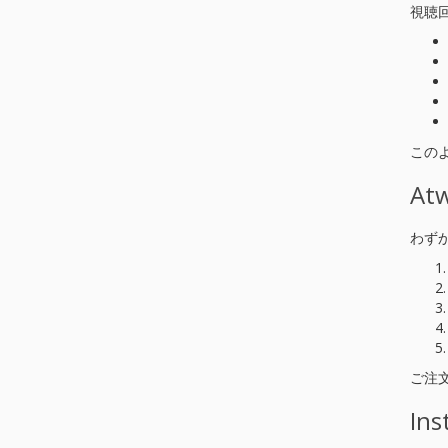
視聴
この
A
わず
ご注
I