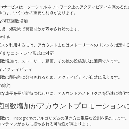
itchサービスは、ソーシャルネットワーク上のアクティビティを高めるため
加には、いくつかの重要な利点があります。
な視聴回数増加
文後、短期間で視聴回数が表示され始めます。
やすさ
ビスを利用するには、アカウントまたはストーリーへのリンクを指定す
ざまなコンテンツ形式に対応
回数増加は、ストーリー、動画、その他の投稿形式に適用できます。
なアクティビティ
回数は段階的に分散されるため、アクティビティが自然に見えます。
の節約
的な成長を長期間待つ代わりに、アカウントのメトリクスを迅速に強化
聴回数増加がアカウントプロモーション
回数は、Instagramのアルゴリズムの働き方に重要な役割を果たしま
コンテンツがさらに拡散される可能性が高まります。