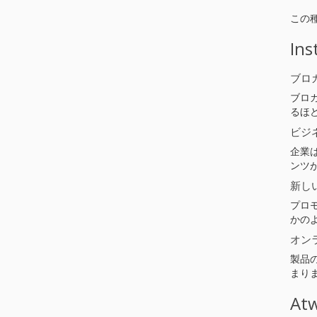
この
I
ブロ
ブロ
るほ
ビジ
企業
ンツ
新し
プロ
かの
オン
製品
まり
At